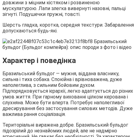
довжини з міцним кістяком і розвиненою
мускулатурою. Лапи злегка вивернуті назовні, пальці
зігнуті. Подушечки пружні, товсті.
Шерсть гладка, коротка, середня текстури. Забарвлення
допускаються будь-які.
Характер і поведінка
Бразильський бульдог ― мужня, віддана власнику,
сильна і тиха собака. Спокійна і врівноважена, дуже
наполеглива, з сильним бойовим духом.
Підпорядковується ієрархії, легко адаптується до різних
умов життя. При гарному вихованні цілком керована і
слухняна. Може бути вперта. Потребує наполегливої
дресирування без застосування силових методів. Дуже
важлива рання соціалізація.
Територіальні виражена добре. Бразильський бульдог
підозрілий до незнайомих людей, але не надмірно
агресивний. Не гавкає без необхідності. За характером