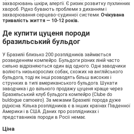
захворювань шкіри, алергії. Є ризик розвитку пухлинних
хвороб. Рідко бувають проблеми з диханням і
захворювання серцево-судинної системи.
Очікувана
тривалість життя ― 10-12 років.
Де купити цуценя породи
бразильський бульдог
У Бразилії близько 200 розплідників займається
розведенням компейро. Бульдоги різних ліній часто
сильно відрізняються один від одного. Одні заводчики
воліють низькорослих собак, схожих на англійського
бульдога, тоді як інші розводять більш високих і
струнких в типі американського бульдога. Шукати
заводчика і до вільного продажу цуценя краще через
Бразильський клуб бульдога компейро (Clube do
buldogue camoeiro). За межами Бразилії порода дуже
рідкісна. Кілька розплідників є в інших країнах Південної
Америки і в США. Даних про розплідниках і
представників породи в Росії немає.
Ціна