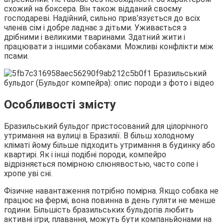
схожий на боксера. Він також відданий своєму
господареві. Надійний, сильно прив’язується до всіх
членів сім і добре ладнає з дітьми. Уживається з
дрібними і великими тваринами. Здатний жити і
працювати з іншими собаками. Можливі конфлікти між
псами.
Особливості змісту
Бразильський бульдог пристосований для цілорічного
утримання на вулиці в Бразилії. В більш холодному
кліматі йому більше підходить утримання в будинку або
квартирі. Як і інші подібні породи, компейро
відрізняється помірною слюнявостью, часто сопе і
хропе уві сні.
Фізичне навантаження потрібно помірна. Якщо собака не
працює на фермі, вона повинна в день гуляти не менше
години. Більшість бразильських бульдогів любить
активні ігри, плавання, можуть бути компаньйонами на