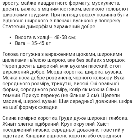
зросту, майже квадратного формату, мускулиста,
досить важка, з міцним кістяком, великою головою і
широкими грудьми. При погляді зверху повинна бути
відносно широкого в плечах і вузькою у попереку.
Статевий диморфізм виражений добре.
Висота в холці― 48-58 см;
Вага ― 35-45 кг
Голова потужна з вираженими щоками, широкими
щелепами і в’ялою шкірою, але без зайвих зморшок.
Череп досить широкий, між вухами плоский, стоп
виражений добре. Морда коротка, широка, вузька.
Мочка носа добре розвинена, чорного кольору. Вуха
середнього розміру, трикутні, висячі. Очі овальної
форми, середнього розміру, колір як можна більш
темний. Прикус перекус (не більше 3 см). Щелепи
масивні, широкі, вузькі. Шия середньої довжини, шкіра
на шиї формує складки.
Спина помірно коротка. Груди дуже широка і глибока.
Живіт злегка підібраний. Круп округлий. Хвіст
посаджений низько, середньої довжини, товстий у
підстави. Кінцівки відносно короткі або середньої