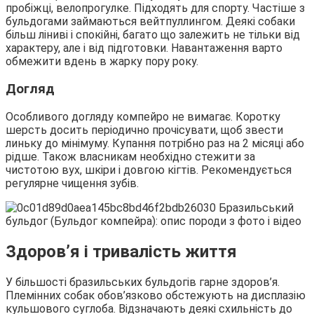
пробіжці, велопрогулке. Підходять для спорту. Частіше з
бульдогами займаються вейтпуллингом. Деякі собаки
більш ліниві і спокійні, багато що залежить не тільки від
характеру, але і від підготовки. Навантаження варто
обмежити вдень в жарку пору року.
Догляд
Особливого догляду компейро не вимагає. Коротку
шерсть досить періодично прочісувати, щоб звести
линьку до мінімуму. Купання потрібно раз на 2 місяці або
рідше. Також власникам необхідно стежити за
чистотою вух, шкіри і довгою кігтів. Рекомендується
регулярне чищення зубів.
Здоров’я і тривалість життя
У більшості бразильських бульдогів гарне здоров’я.
Племінних собак обов’язково обстежують на дисплазію
кульшового суглоба. Відзначають деякі схильність до