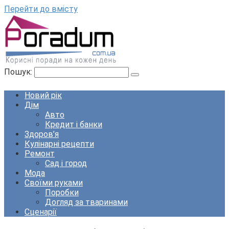
Перейти до вмісту
Пошук:
Новий рік
Дім
Авто
Кредит і банки
Здоров’я
Кулінарні рецепти
Ремонт
Сад і город
Мода
Своїми руками
Поробки
Догляд за тваринами
Сценарії