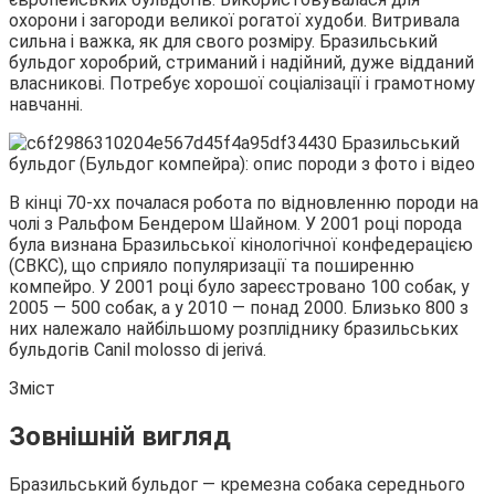
охорони і загороди великої рогатої худоби. Витривала
сильна і важка, як для свого розміру. Бразильський
бульдог хоробрий,
стриманий і надійний, дуже відданий
власникові. Потребує хорошої соціалізації і грамотному
навчанні.
В кінці 70-хх почалася робота по відновленню породи на
чолі з Ральфом Бендером Шайном. У 2001 році порода
була визнана Бразильської кінологічної конфедерацією
(CBKC), що сприяло популяризації та поширенню
компейро. У 2001 році було зареєстровано 100 собак, у
2005 ― 500 собак, а у 2010 ― понад 2000. Близько 800 з
них належало найбільшому розпліднику бразильських
бульдогів Canil molosso di jerivá.
Зміст
Зовнішній вигляд
Бразильський бульдог ― кремезна собака середнього