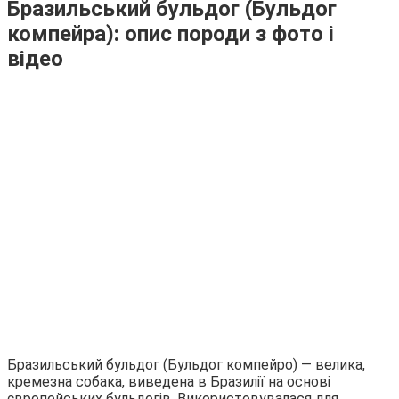
Бразильський бульдог (Бульдог
компейра): опис породи з фото і
відео
Бразильський бульдог (Бульдог компейро) ― велика,
кремезна собака, виведена в Бразилії на основі
європейських бульдогів. Використовувалася для