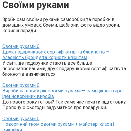
Своїми руками
Зроби сам своїми руками саморобки та поробки в
домашніх умовах. Схеми, шаблони, фото відео уроки,
корисні поради.
Своїми руками
0
Друк подарункових сертифікатів та блокнотів –
власність бренду та користь клієнтам
У світі, де подарунки стають все більше
персоналізованими, друк подарункових сертифікатів та
блокнотів визначається
Своїми руками
0
Вироби на новий рік своїми руками — самі цікаві і гарні
ідеї новорічних виробів
До нового року готові? Так саме час почати підготовку.
Пропоную сьогодні задуматися про подарунки,
Своїми руками
0
Новорічний гном своїми руками + майстер-класи і
викрійки