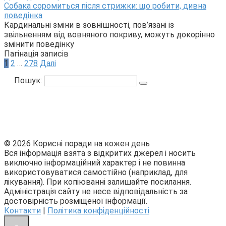
Собака соромиться після стрижки: що робити, дивна
поведінка
Кардинальні зміни в зовнішності, пов’язані із
звільненням від вовняного покриву, можуть докорінно
змінити поведінку
Пагінація записів
1
2
…
278
Далі
Пошук:
© 2026 Корисні поради на кожен день
Вся інформація взята з відкритих джерел і носить
виключно інформаційний характер і не повинна
використовуватися самостійно (наприклад, для
лікування). При копіюванні залишайте посилання.
Адміністрація сайту не несе відповідальність за
достовірність розміщеної інформації.
Контакти
|
Політика конфіденційності