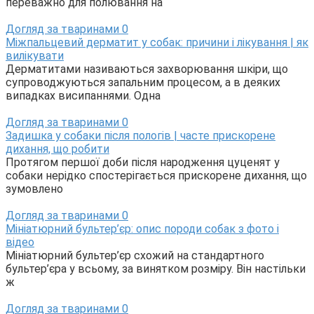
переважно для полювання на
Догляд за тваринами
0
Міжпальцевий дерматит у собак: причини і лікування | як
вилікувати
Дерматитами називаються захворювання шкіри, що
супроводжуються запальним процесом, а в деяких
випадках висипаннями. Одна
Догляд за тваринами
0
Задишка у собаки після пологів | часте прискорене
дихання, що робити
Протягом першої доби після народження цуценят у
собаки нерідко спостерігається прискорене дихання, що
зумовлено
Догляд за тваринами
0
Мініатюрний бультер’єр: опис породи собак з фото і
відео
Мініатюрний бультер’єр схожий на стандартного
бультер’єра у всьому, за винятком розміру. Він настільки
ж
Догляд за тваринами
0