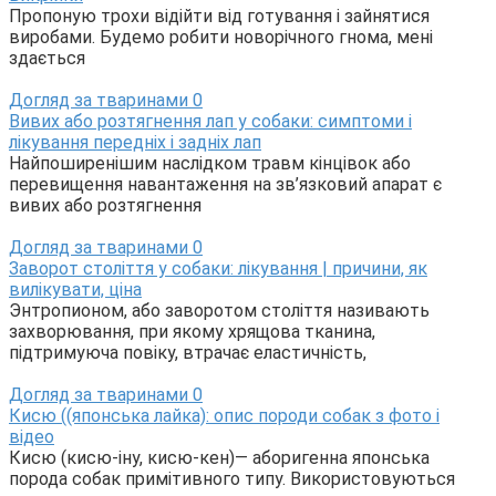
Пропоную трохи відійти від готування і зайнятися
виробами. Будемо робити новорічного гнома, мені
здається
Догляд за тваринами
0
Вивих або розтягнення лап у собаки: симптоми і
лікування передніх і задніх лап
Найпоширенішим наслідком травм кінцівок або
перевищення навантаження на зв’язковий апарат є
вивих або розтягнення
Догляд за тваринами
0
Заворот століття у собаки: лікування | причини, як
вилікувати, ціна
Энтропионом, або заворотом століття називають
захворювання, при якому хрящова тканина,
підтримуюча повіку, втрачає еластичність,
Догляд за тваринами
0
Кисю ((японська лайка): опис породи собак з фото і
відео
Кисю (кисю-іну, кисю-кен)― аборигенна японська
порода собак примітивного типу. Використовуються