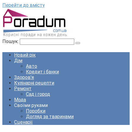
Перейти до вмісту
Пошук:
Новий рік
Дім
Авто
Кредит і банки
Здоров’я
Кулінарні рецепти
Ремонт
Сад і город
Мода
Своїми руками
Поробки
Догляд за тваринами
Сценарії