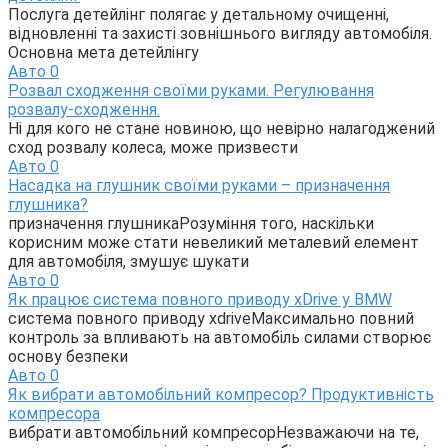
Послуга детейлінг полягає у детальному очищенні,
відновленні та захисті зовнішнього вигляду автомобіля.
Основна мета детейлінгу
Авто
0
Розвал сходження своїми руками. Регулювання
розвалу-сходження.
Ні для кого не стане новиною, що невірно налагоджений
сход розвалу колеса, може призвести
Авто
0
Насадка на глушник своїми руками – призначення
глушника?
призначення глушникаРозуміння того, наскільки
корисним може стати невеликий металевий елемент
для автомобіля, змушує шукати
Авто
0
Як працює система повного приводу xDrive у BMW
система повного приводу xdriveМаксимально повний
контроль за впливають на автомобіль силами створює
основу безпеки
Авто
0
Як вибрати автомобільний компресор? Продуктивнiсть
компресора
вибрати автомобільний компресорНезважаючи на те,