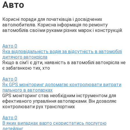
Авто
Корисні поради для початківців і досвідчених
автолюбителів. Корисна інформація по ремонту
автомобілів своїми руками різних марок і конструкцій.
Авто
0
Яка відповідальність водія за відсутність в автомобілі
дитячого автокрісла
Якщо в сім’ї є діти, наявність в автомобілі автокрісла не
є забаганкою тих, хто
Авто
0
Як GPS моніторинг допомагає контролювати витрати
пального в автопарках
GPS моніторинг став необхідним інструментом для
ефективного управління автопарками. Він дозволяє
контролювати рух транспортних
Авто
0
В яких випадках варто скористатись послугою
детейлінг