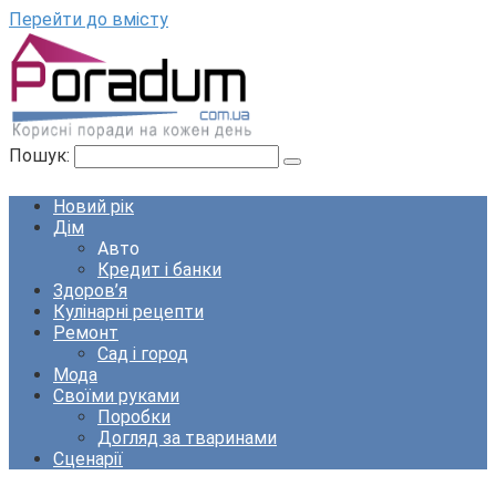
Перейти до вмісту
Пошук:
Новий рік
Дім
Авто
Кредит і банки
Здоров’я
Кулінарні рецепти
Ремонт
Сад і город
Мода
Своїми руками
Поробки
Догляд за тваринами
Сценарії