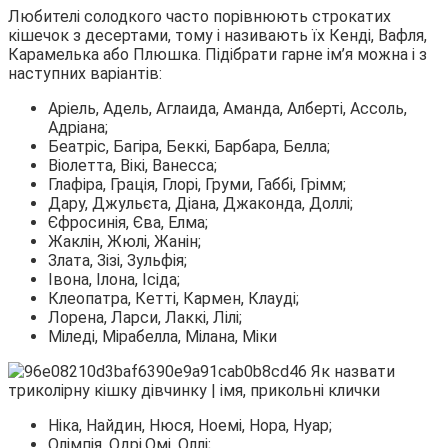
Любителі солодкого часто порівнюють строкатих
кішечок з десертами, тому і називають їх Кенді, Вафля,
Карамелька або Плюшка. Підібрати гарне ім’я можна і з
наступних варіантів:
Аріель, Адель, Аглаида, Аманда, Алберті, Ассоль,
Адріана;
Беатріс, Багіра, Беккі, Барбара, Белла;
Віолетта, Вікі, Ванесса;
Глафіра, Грація, Глорі, Груми, Габбі, Грімм;
Дару, Джульєта, Діана, Джаконда, Доллі;
Єфросинія, Єва, Елма;
Жаклін, Жюлі, Жанін;
Злата, Зізі, Зульфія;
Івона, Ілона, Ісіда;
Клеопатра, Кетті, Кармен, Клауді;
Лорена, Ларси, Лаккі, Лілі;
Міледі, Мірабелла, Мілана, Міки
Ніка, Найдин, Нюся, Ноемі, Нора, Нуар;
Олімпія, Одрі,Омі, Оллі;