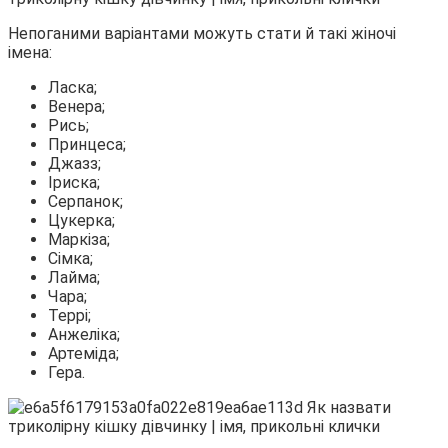
Непоганими варіантами можуть стати й такі жіночі
імена:
Ласка;
Венера;
Рись;
Принцеса;
Джазз;
Іриска;
Серпанок;
Цукерка;
Маркіза;
Сімка;
Лайма;
Чара;
Террі;
Анжеліка;
Артеміда;
Гера.