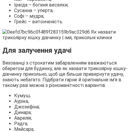
Іраїда – богиня веселки;
Сусанна – уперта;
Софі – мудра;
Грейс – витонченість.
Для залучення удачі
Вихованці з строкатим забарвленням вважаються
оберегом для будинку, але як назвати триколірну кішку-
дівчинку прикольно, щоб ще більше привернути удачу,
знають небагато. Підібрати гарне й оригінальне ім’я в
такому разі можна з різноманітності варіантів:
Кумуш;
Ауріка;
Джозефіна;
Динара;
Аврелія;
Радга;
Майсара;