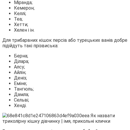
Міранда;
Кемерон;
Келлі;
Теа;
Хетти;
Хелен і ін.
Для трибарвних кішок персів або турецьких ванів добре
підійдуть такі прізвиська:
Берна;
Ділара;
Алсу;
Айлін;
Деніз;
Еміне;
Тангюль;
Дамла;
Сельві;
Хенді.