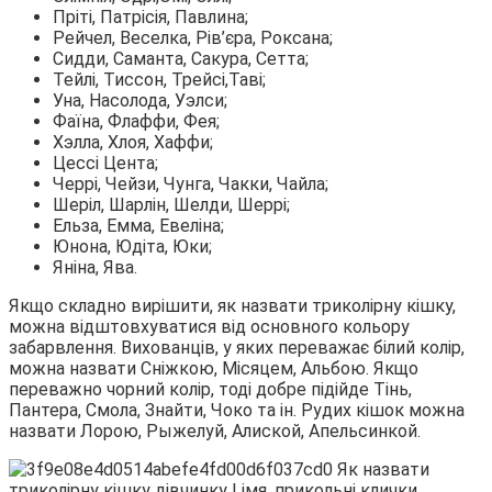
Пріті, Патрісія, Павлина;
Рейчел, Веселка, Рів’єра, Роксана;
Сидди, Саманта, Сакура, Сетта;
Тейлі, Тиссон, Трейсі,Таві;
Уна, Насолода, Уэлси;
Фаїна, Флаффи, Фея;
Хэлла, Хлоя, Хаффи;
Цессі Цента;
Черрі, Чейзи, Чунга, Чакки, Чайла;
Шеріл, Шарлін, Шелди, Шеррі;
Ельза, Емма, Евеліна;
Юнона, Юдіта, Юки;
Яніна, Ява.
Якщо складно вирішити, як назвати триколірну кішку,
можна відштовхуватися від основного кольору
забарвлення. Вихованців, у яких переважає білий колір,
можна назвати Сніжкою, Місяцем, Альбою. Якщо
переважно чорний колір, тоді добре підійде Тінь,
Пантера, Смола, Знайти, Чоко та ін. Рудих кішок можна
назвати Лорою, Рыжелуй, Алиской, Апельсинкой.