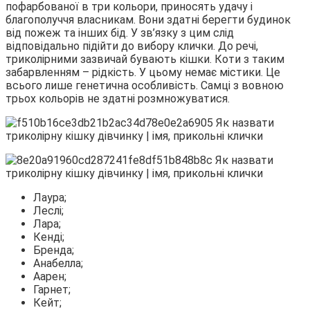
пофарбованої в три кольори, приносять удачу і
благополуччя власникам. Вони здатні
берегти будинок
від пожеж та інших бід. У зв’язку з цим слід
відповідально підійти до вибору клички. До речі,
триколірними зазвичай бувають кішки. Коти з таким
забарвленням – рідкість. У цьому немає містики. Це
всього лише генетична особливість. Самці з вовною
трьох кольорів не здатні розмножуватися.
Лаура;
Леслі;
Лара;
Кенді;
Бренда;
Анабелла;
Аарен;
Гарнет;
Кейт;