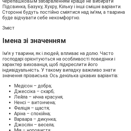
черепашковым забарвленням краще не вибирати
Підсвинка, Базуку, Хухру, Кільку і інші смішні варіанти.
Сторонні будуть постійно сміятися над ім’ям, а тварина
буде відчувати себе некомфортно.
Зміст
Імена зі значенням
Ім’я у тварини, як і людей, впливає на долю. Часто
господарі орієнтуються на особливості поведінки і
характер вихованця, щоб підкреслити його
індивідуальність. У такому випадку важливо знати
значення прізвиська. Ось декілька цікавих варіантів:
Медісон – добра;
Джессіка – скарб;
Лейла – нічна красуня;
Ненсі – витончена;
Феліція – щастя;
Аріна – спокійна;
Варвара – дикунка;
Джослін – весела;
Мія – норовиста;