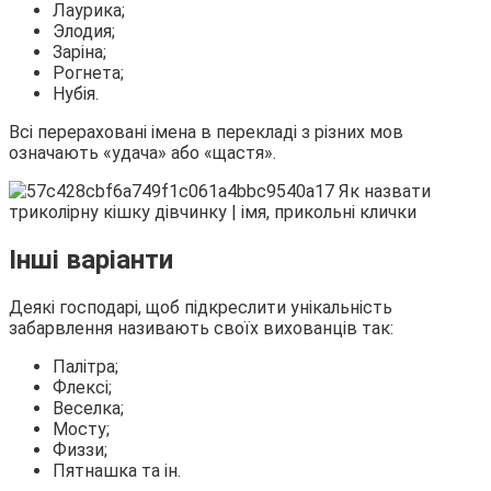
Лаурика;
Элодия;
Заріна;
Рогнета;
Нубія.
Всі перераховані імена в перекладі з різних мов
означають «удача» або «щастя».
Інші варіанти
Деякі господарі, щоб підкреслити унікальність
забарвлення називають своїх вихованців так:
Палітра;
Флексі;
Веселка;
Мосту;
Физзи;
Пятнашка та ін.