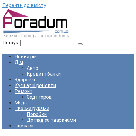
Перейти до вмісту
Пошук:
Новий рік
Дім
Авто
Кредит і банки
Здоров’я
Кулінарні рецепти
Ремонт
Сад і город
Мода
Своїми руками
Поробки
Догляд за тваринами
Сценарії