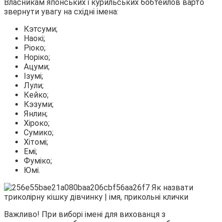
Власникам японських і курильських бобтейлов варто
звернути увагу на східні імена:
Кэтсуми;
Наокі;
Ріоко;
Норіко;
Ацуми;
Ізумі;
Лули;
Кейко;
Кэзуми;
Янлин;
Хіроко;
Сумико;
Хітомі;
Емі;
Фуміко;
Юмі.
Важливо! При виборі імені для вихованця з