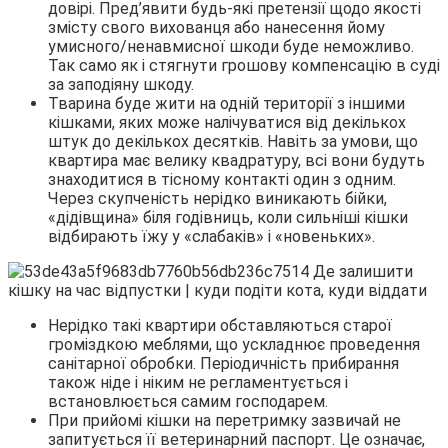
довірі. Пред’явити будь-які претензії щодо якості
змісту свого вихованця або нанесення йому
умисного/ненавмисної шкоди буде неможливо.
Так само як і стягнути грошову компенсацію в суді
за заподіяну шкоду.
Тварина буде жити на одній території з іншими
кішками, яких може налічуватися від декількох
штук до декількох десятків. Навіть за умови, що
квартира має велику квадратуру, всі вони будуть
знаходитися в тісному контакті один з одним.
Через скупченість нерідко виникають бійки,
«дідівщина» біля годівниць, коли сильніші кішки
відбирають їжу у «слабаків» і «новеньких».
Нерідко такі квартири обставляються старої
громіздкою меблями, що ускладнює проведення
санітарної обробки. Періодичність прибирання
також ніде і ніким не регламентується і
встановлюється самим господарем.
При прийомі кішки на перетримку зазвичай не
запитується її ветеринарний паспорт. Це означає,