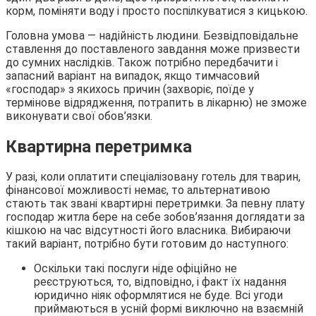
корм, поміняти воду і просто поспілкуватися з кицькою.
Головна умова — надійність людини. Безвідповідальне
ставлення до поставленого завдання може призвести
до сумних наслідків. Також потрібно передбачити і
запасний варіант на випадок, якщо тимчасовий
«господар» з якихось причин (захворіє, поїде у
термінове відрядження, потрапить в лікарню) не зможе
виконувати свої обов’язки.
Квартирна перетримка
У разі, коли оплатити спеціалізовану готель для тварин,
фінансової можливості немає, то альтернативою
стають так звані квартирні перетримки. За певну плату
господар житла бере на себе зобов’язання доглядати за
кішкою на час відсутності його власника. Вибираючи
такий варіант, потрібно бути готовим до наступного:
Оскільки такі послуги ніде офіційно не
реєструються, то, відповідно, і факт їх надання
юридично ніяк оформлятися не буде. Всі угоди
приймаються в усній формі виключно на взаємній