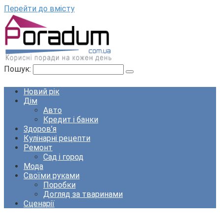
Перейти до вмісту
Пошук:
Новий рік
Дім
Авто
Кредит і банки
Здоров’я
Кулінарні рецепти
Ремонт
Сад і город
Мода
Своїми руками
Поробки
Догляд за тваринами
Сценарії