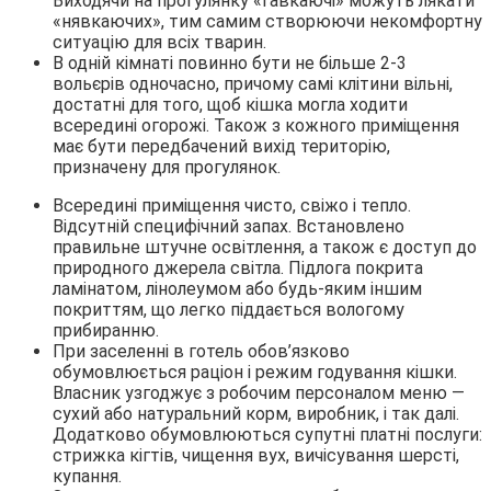
Виходячи на прогулянку «гавкаючі» можуть лякати
«нявкаючих», тим самим створюючи некомфортну
ситуацію для всіх тварин.
В одній кімнаті повинно бути не більше 2-3
вольєрів одночасно, причому самі клітини вільні,
достатні для того, щоб кішка могла ходити
всередині огорожі. Також з кожного приміщення
має бути передбачений вихід територію,
призначену для прогулянок.
Всередині приміщення чисто, свіжо і тепло.
Відсутній специфічний запах. Встановлено
правильне штучне освітлення, а також є доступ до
природного джерела світла. Підлога покрита
ламінатом, лінолеумом або будь-яким іншим
покриттям, що легко піддається вологому
прибиранню.
При заселенні в готель обов’язково
обумовлюється раціон і режим годування кішки.
Власник узгоджує з робочим персоналом меню —
сухий або натуральний корм, виробник, і так далі.
Додатково обумовлюються супутні платні послуги:
стрижка кігтів, чищення вух, вичісування шерсті,
купання.