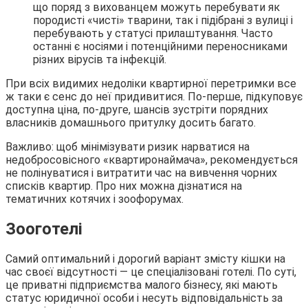
що поряд з вихованцем можуть перебувати як
породисті «чисті» тварини, так і підібрані з вулиці і
перебувають у статусі прилаштування. Часто
останні є носіями і потенційними переносниками
різних вірусів та інфекцій.
При всіх видимих недоліки квартирної перетримки все
ж таки є сенс до неї придивитися. По-перше, підкуповує
доступна ціна, по-друге, шансів зустріти порядних
власників домашнього притулку досить багато.
Важливо: щоб мінімізувати ризик нарватися на
недобросовісного «квартиронаймача», рекомендується
не полінуватися і витратити час на вивчення чорних
списків квартир. Про них можна дізнатися на
тематичних котячих і зоофорумах.
Зооготелі
Самий оптимальний і дорогий варіант змісту кішки на
час своєї відсутності — це спеціалізовані готелі. По суті,
це приватні підприємства малого бізнесу, які мають
статус юридичної особи і несуть відповідальність за