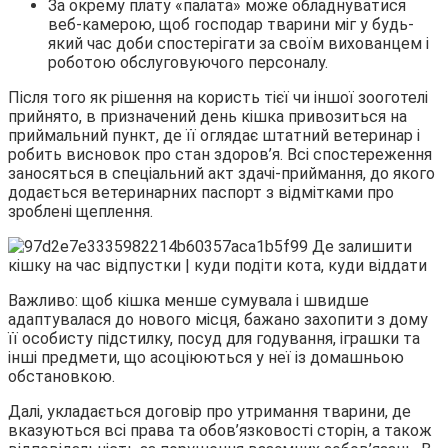
За окрему плату «палата» може обладнуватися
веб-камерою, щоб господар тварини міг у будь-
який час доби спостерігати за своїм вихованцем і
роботою обслуговуючого персоналу.
Після того як рішення на користь тієї чи іншої зооготелі
прийнято, в призначений день кішка привозиться на
приймальний пункт, де її оглядає штатний ветеринар і
робить висновок про стан здоров’я. Всі спостереження
заносяться в спеціальний акт здачі-приймання, до якого
додається ветеринарних паспорт з відмітками про
зроблені щеплення.
Важливо: щоб кішка менше сумувала і швидше
адаптувалася до нового місця, бажано захопити з дому
її особисту підстилку, посуд для годування, іграшки та
інші предмети, що асоціюються у неї із домашньою
обстановкою.
Далі, укладається договір про утримання тварини, де
вказуються всі права та обов’язковості сторін, а також