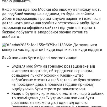
свою діяльність.
Якщо мова йде про Москві або іншому великому місті,
де подібний заклад не є єдиним, то буде не зайвим
зібрати інформацію про всі існуючі варіанти і вже після
детального вивчення зробити остаточний вибір. Крім
інформації на офіційних сайтах і відгуків в інтернеті,
бажано побувати в вподобаної заочно готелі та
особисто.
Який повинна бути в ідеалі зоогостиница:
Будівля має бути автономно розташоване від
житлових кварталів, обгороджено парканом і
оснащене пункту охорони. Керівництво
зобов’язане стежити, щоб готель не була схожою
на прохідний двір, а правила і години прийому
відвідувачів були строго регламентовані.
Якщо в будинку крім кішок, містяться ще й собаки,
то приміщення для їх утримання повинні бути
розташовані якомога далі один від одного.