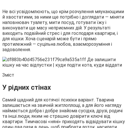
Не всі усвідомлюють, що крім розчулення мяукающими
й хвостатими, за ними ще потрібно і доглядати — міняти
наповнювач туалету, мити посуд, готувати їжу і
виконувати ще масу неприємних дій. У результаті
виходить подвійний стрес і для господаря квартири, і
для кішки. Хоча сценарій може бути і прямо
протилежний — суцільна любов, взаєморозуміння і
задоволення.
Зміст
У рідних стінах
Самий щадний для котячої психіки варіант. Тварина
залишається на звичній житлоплощі, а для його нагляду
наймається добра і добре знайома сусідка, друзі, родичі
та інші люди, яким не страшно довірити ключі від
квартири. Тимчасові «няні» приходять відвідувати кішку
один-два рази в день, щоб прибрати лоток, насипати