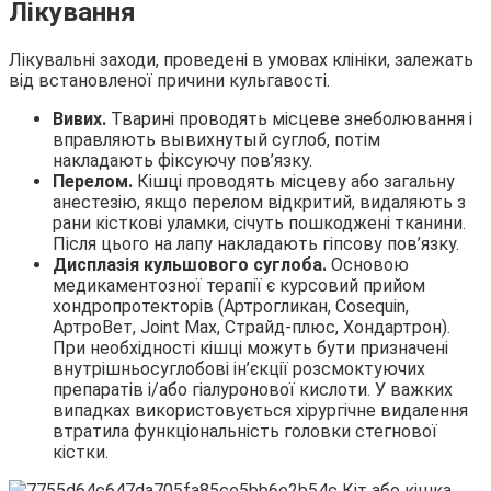
Лікування
Лікувальні заходи, проведені в умовах клініки, залежать
від встановленої причини кульгавості.
Вивих.
Тварині проводять місцеве знеболювання і
вправляють вывихнутый суглоб, потім
накладають фіксуючу пов’язку.
Перелом.
Кішці проводять місцеву або загальну
анестезію, якщо перелом відкритий, видаляють з
рани кісткові уламки, січуть пошкоджені тканини.
Після цього на лапу накладають гіпсову пов’язку.
Дисплазія кульшового суглоба.
Основою
медикаментозної терапії є курсовий прийом
хондропротекторів (Артрогликан, Cosequin,
АртроВет, Joint Max, Страйд-плюс, Хондартрон).
При необхідності кішці можуть бути призначені
внутрішньосуглобові ін’єкції розсмоктуючих
препаратів і/або гіалуронової кислоти. У важких
випадках використовується хірургічне видалення
втратила функціональність головки стегнової
кістки.