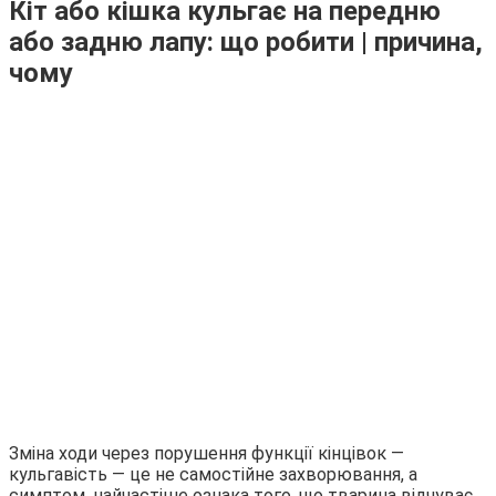
Кіт або кішка кульгає на передню
або задню лапу: що робити | причина,
чому
Зміна ходи через порушення функції кінцівок ―
кульгавість ― це не самостійне захворювання, а
симптом, найчастіше ознака того, що тварина відчуває