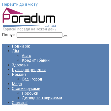
Перейти до вмісту
Пошук:
Новий рік
Дім
Авто
Кредит і банки
Здоров’я
Кулінарні рецепти
Ремонт
Сад і город
Мода
Своїми руками
Поробки
Догляд за тваринами
Сценарії