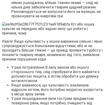
ніяких ушкоджень м’яких тканин немає ― слід на
кілька днів забезпечити тварині щадний режим.
Рекомендується не випускати його на вулицю, не
провокувати на енергійні гри.
Увага! Якщо кульгавість у кішки виражена сильно і явно
супроводжується больовими відчуттями, або ж не
проходить більше тижня ― це привід проявити турботу і
показати тварину лікаря, незалежно від того, виявлена
причина порушення ходи.
У разі потрапляння В лапу занози або іншого
стороннього тіла, слід спробувати його вийняти з
допомогою пінцета, а потім обробити цю ділянку
антисептиком.
Якщо виявилося, що кульгавість викликана
відросло кігтем, його потрібно акуратно вкоротити,
а місце зрізу запив.
У разі пошкодження лапи гострим предметом
поверхню рани, якщо потрібно, очищають від