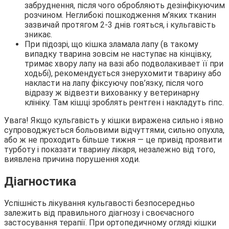
забруднення, після чого обробляють дезінфікуючим
розчином. Неглибокі пошкодження м’яких тканин
зазвичай протягом 2-3 днів гояться, і кульгавість
зникає.
При підозрі, що кішка зламала лапу (в такому
випадку тварина зовсім не наступає на кінцівку,
тримає хвору лапу на вазі або подволакивает її при
ходьбі), рекомендується знерухомити тварину або
накласти на лапу фіксуючу пов’язку, після чого
відразу ж відвезти вихованку у ветеринарну
клініку. Там кішці зроблять рентген і накладуть гіпс.
Увага! Якщо кульгавість у кішки виражена сильно і явно
супроводжується больовими відчуттями, сильно опухла,
або ж не проходить більше тижня ― це привід проявити
турботу і показати тварину лікаря, незалежно від того,
виявлена причина порушення ходи.
Діагностика
Успішність лікування кульгавості безпосередньо
залежить від правильного діагнозу і своєчасного
застосування терапії. При ортопедичному огляді кішки