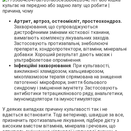
Артрит, артроз, остеомієліт, про
стеохондроз.
Захворювання, що супроводжуються
дистрофічними змінами кісткової тканини,
вимагають комплексу лікувальних заходів.
Застосовують протизапальні, знеболюючі
препарати, хондропротектори, вітаміни, мінеральні
добавки. Хороший результат дають масаж і
ультрафіолетове опромінення.
Інфекційні захворювання
. При кульгавості,
викликаної хламідіозом, кальцивирозом,
мікоплазмозом терапія спрямована на знищення
патогенної мікрофлори, зняття больового
синдрому і зміцнення імунітету. Застосовують
антибіотики тетрациклінового ряду, анальгетики,
імуномодулятори та імуностимулятори.
У деяких випадках причину кульгавості так і не
вдається встановити. Тоді ветеринар, швидше за все,
призначить протизапальне лікування, підбере дієту з
високим вмістом вітамінів, мінералів і речовин, що