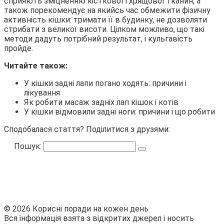
сприяють зміцненню кісткової і хрящової тканин, а
також порекомендує на якийсь час обмежити фізичну
активність кішки: тримати її в будинку, не дозволяти
стрибати з великої висоти. Цілком можливо, що такі
методи дадуть потрібний результат, і кульгавість
пройде.
Читайте також:
У кішки задні лапи погано ходять: причини і
лікування
Як робити масаж задніх лап кішок і котів
У кішки відмовили задні ноги: причини і що робити
Сподобалася стаття? Поділитися з друзями:
Пошук:
© 2026 Корисні поради на кожен день
Вся інформація взята з відкритих джерел і носить