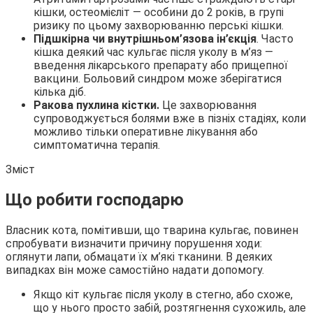
кішки, остеомієліт ― особини до 2 років, в групі
ризику по цьому захворюванню перські кішки.
Підшкірна чи внутрішньом’язова ін’єкція
. Часто
кішка деякий час кульгає після уколу в м’яз ―
введення лікарського препарату або прищепної
вакцини. Больовий синдром може зберігатися
кілька діб.
Ракова пухлина кістки.
Це захворювання
супроводжується болями вже в пізніх стадіях, коли
можливо тільки оперативне лікування або
симптоматична терапія.
Зміст
Що робити господарю
Власник кота, помітивши, що тварина кульгає, повинен
спробувати визначити причину порушення ходи:
оглянути лапи, обмацати їх м’які тканини. В деяких
випадках він може самостійно надати допомогу.
Якщо кіт кульгає після уколу в стегно, або схоже,
що у нього просто забій, розтягнення сухожиль, але