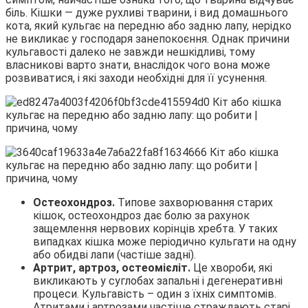
біль. Кішки ― дуже рухливі тварини, і вид домашнього
кота, який кульгає на передню або задню лапу, нерідко
не викликає у
господаря занепокоєння. Однак причини
кульгавості далеко не завжди нешкідливі, тому
власникові варто знати, внаслідок чого вона може
розвиватися, і які заходи необхідні для її усунення.
Остеохондроз.
Типове захворювання старих
кішок, остеохондроз дає болю за рахунок
защемлення нервових корінців хребта. У таких
випадках кішка може періодично кульгати на одну
або обидві лапи (частіше задні).
Артрит, артроз, остеомієліт.
Це хвороби, які
викликають у суглобах запальні і дегенеративні
процеси. Кульгавість – один з їхніх симптомів.
Атритами і артрозами частіше страждають старі