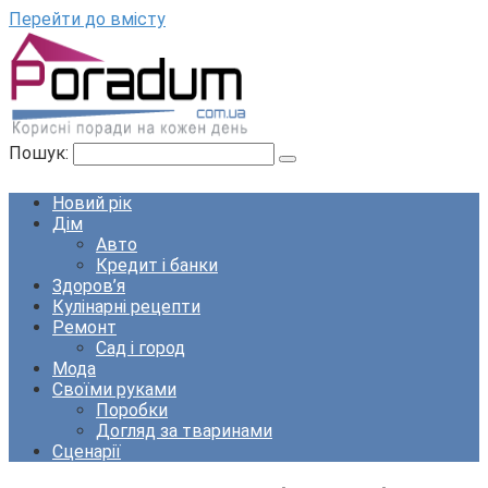
Перейти до вмісту
Пошук:
Новий рік
Дім
Авто
Кредит і банки
Здоров’я
Кулінарні рецепти
Ремонт
Сад і город
Мода
Своїми руками
Поробки
Догляд за тваринами
Сценарії