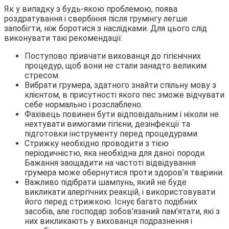
Як у випадку з будь-якою проблемою, поява
роздратування і свербіння після грумінгу легше
запобігти, ніж боротися з наслідками. Для цього слід
виконувати такі рекомендації:
Поступово привчати вихованця до гігієнічних
процедур, щоб вони не стали занадто великим
стресом.
Вибрати грумера, здатного знайти спільну мову з
клієнтом, в присутності якого пес зможе відчувати
себе нормально і розслаблено.
Фахівець повинен бути відповідальним і ніколи не
нехтувати вимогами гігієни, дезінфекції та
підготовки інструменту перед процедурами.
Стрижку необхідно проводити з тією
періодичністю, яка необхідна для даної породи.
Бажання заощадити на частоті відвідування
грумера може обернутися проти здоров’я тварини.
Важливо підібрати шампунь, який не буде
викликати алергічних реакцій, і використовувати
його перед стрижкою. Існує багато подібних
засобів, але господар зобов’язаний пам’ятати, які з
них викликають у вихованця подразнення і