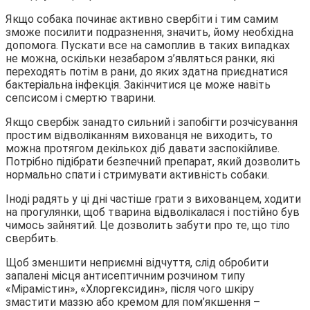
Якщо собака починає активно свербіти і тим самим
зможе посилити подразнення, значить, йому необхідна
допомога. Пускати все на самоплив в таких випадках
не можна, оскільки незабаром з’являться ранки, які
переходять потім в рани, до яких здатна приєднатися
бактеріальна інфекція. Закінчитися це може навіть
сепсисом і смертю тварини.
Якщо свербіж занадто сильний і запобігти розчісування
простим відволіканням вихованця не виходить, то
можна протягом декількох діб давати заспокійливе.
Потрібно підібрати безпечний препарат, який дозволить
нормально спати і стримувати активність собаки.
Іноді радять у ці дні частіше грати з вихованцем, ходити
на прогулянки, щоб тварина відволікалася і постійно був
чимось зайнятий. Це дозволить забути про те, що тіло
свербить.
Щоб зменшити неприємні відчуття, слід обробити
запалені місця антисептичним розчином типу
«Мірамістин», «Хлоргексидин», після чого шкіру
змастити маззю або кремом для пом’якшення –