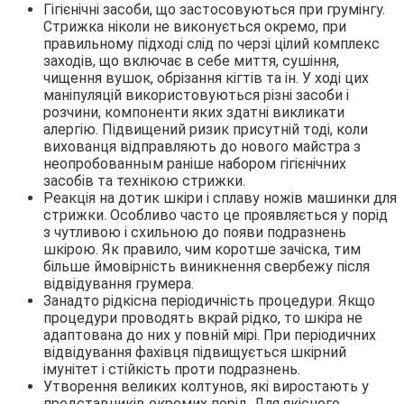
Гігієнічні засоби, що застосовуються при грумінгу.
Стрижка ніколи не виконується окремо, при
правильному підході слід по черзі цілий комплекс
заходів, що включає в себе миття, сушіння,
чищення вушок, обрізання кігтів та ін. У ході цих
маніпуляцій використовуються різні засоби і
розчини, компоненти яких здатні викликати
алергію. Підвищений ризик присутній тоді, коли
вихованця відправляють до нового майстра з
неопробованным раніше набором гігієнічних
засобів та технікою стрижки.
Реакція на дотик шкіри і сплаву ножів машинки для
стрижки. Особливо часто це проявляється у порід
з чутливою і схильною до появи подразнень
шкірою. Як правило, чим коротше зачіска, тим
більше ймовірність виникнення свербежу після
відвідування грумера.
Занадто рідкісна періодичність процедури. Якщо
процедури проводять вкрай рідко, то шкіра не
адаптована до них у повній мірі. При періодичних
відвідування фахівця підвищується шкірний
імунітет і стійкість проти подразнень.
Утворення великих колтунов, які виростають у
представників окремих порід. Для якісного