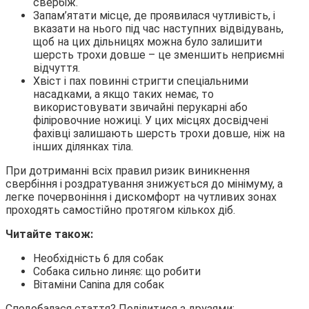
свербіж.
Запам’ятати місце, де проявилася чутливість, і
вказати на нього під час наступних відвідувань,
щоб на цих дільницях можна було залишити
шерсть трохи довше – це зменшить неприємні
відчуття.
Хвіст і пах повинні стригти спеціальними
насадками, а якщо таких немає, то
використовувати звичайні перукарні або
філіровочние ножиці. У цих місцях досвідчені
фахівці залишають шерсть трохи довше, ніж на
інших ділянках тіла.
При дотриманні всіх правил ризик виникнення
свербіння і роздратування знижується до мінімуму, а
легке почервоніння і дискомфорт на чутливих зонах
проходять самостійно протягом кількох діб.
Читайте також:
Необхідність 6 для собак
Собака сильно линяє: що робити
Вітаміни Canina для собак
Сподобалася стаття? Поділитися з друзями: