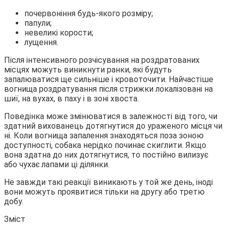
почервоніння будь-якого розміру;
папули;
невеликі корости;
лущення.
Після інтенсивного розчісування на роздратованих
місцях можуть виникнути ранки, які будуть
запалюватися ще сильніше і кровоточити. Найчастіше
вогнища роздратування після стрижки локалізовані на
шиї, на вухах, в паху і в зоні хвоста.
Поведінка може змінюватися в залежності від того, чи
здатний вихованець дотягнутися до ураженого місця чи
ні. Коли вогнища запалення знаходяться поза зоною
доступності, собака нерідко починає скиглити. Якщо
вона здатна до них дотягнутися, то постійно вилизує
або чухає лапами ці ділянки.
Не завжди такі реакції виникають у той же день, іноді
вони можуть проявитися тільки на другу або третю
добу.
Зміст