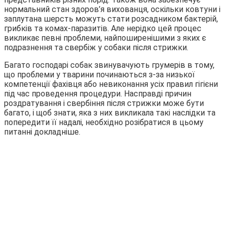
нормальний стан здоров’я вихованця, оскільки ковтуни і
заплутана шерсть можуть стати розсадником бактерій,
грибків
та комах-паразитів. Але нерідко цей процес
викликає певні проблеми, найпоширенішими з яких є
подразнення та свербіж у собаки після стрижки.
Багато господарі собак звинувачують грумерів в тому,
що проблеми у тварини починаються з-за низької
компетенції фахівця або невиконання усіх правил гігієни
під час проведення процедури. Насправді причин
роздратування і свербіння після стрижки може бути
багато, і щоб знати, яка з них викликала такі наслідки та
попередити її надалі, необхідно розібратися в цьому
питанні докладніше.