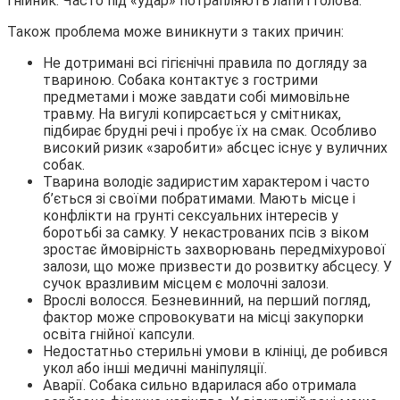
гнійник. Часто під «удар» потрапляють лапи і голова.
Також проблема може виникнути з таких причин:
Не дотримані всі гігієнічні правила по догляду за
твариною. Собака контактує з гострими
предметами і може завдати собі мимовільне
травму. На вигулі копирсається у смітниках,
підбирає брудні речі і пробує їх на смак. Особливо
високий ризик «заробити» абсцес існує у вуличних
собак.
Тварина володіє задиристим характером і часто
б’ється зі своїми побратимами. Мають місце і
конфлікти на грунті сексуальних інтересів у
боротьбі за самку. У некастрованих псів з віком
зростає ймовірність захворювань передміхурової
залози, що може призвести до розвитку абсцесу. У
сучок вразливим місцем є молочні залози.
Врослі волосся. Безневинний, на перший погляд,
фактор може спровокувати на місці закупорки
освіта гнійної капсули.
Недостатньо стерильні умови в клініці, де робився
укол або інші медичні маніпуляції.
Аварії. Собака сильно вдарилася або отримала