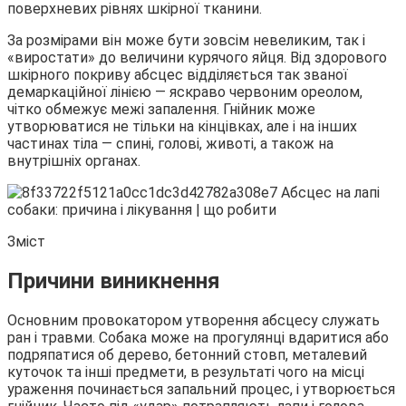
поверхневих рівнях шкірної тканини.
За розмірами він може бути зовсім невеликим,
так і
«виростати» до величини курячого яйця. Від здорового
шкірного покриву абсцес відділяється так званої
демаркаційної лінією — яскраво червоним ореолом,
чітко обмежує межі запалення. Гнійник може
утворюватися не тільки на кінцівках, але і на інших
частинах тіла — спині, голові, животі, а також на
внутрішніх органах.
Зміст
Причини виникнення
Основним провокатором утворення абсцесу служать
ран і травми. Собака може на прогулянці вдаритися або
подряпатися об дерево, бетонний стовп, металевий
куточок та інші предмети, в результаті чого на місці
ураження починається запальний процес, і утворюється