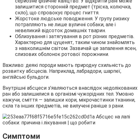
серйозне фізичне каліцтво. У відкритій рані може
залишитися сторонній предмет (тріска, колючка,
скло), що спровокує процес гниття.
Жорстоке людське поводження. У групу ризику
потрапляють не лише вуличні собаки, але і
невеликий відсоток домашніх тварин.
Облизування і затягування в рот різних предметів.
Характерно для цуценят, таким чином знайомлять
з навколишнім світом. Зазвичай це запалення ясен,
слизових оболонок ротової порожнини.
Важливо: деякі породи мають природну схильність до
розвитку абсцесів. Наприклад, лабрадори, шарпеї,
англійські бульдоги.
Внутрішні абсцеси з’являються внаслідок недолікованих
ран або залишилися в організмі чужорідних тел. Умовно
кажучи, сміття — залишки кори, мікрочастинки тканини,
скла та інших предметів, не вилучені раніше з рани.
Симптоми