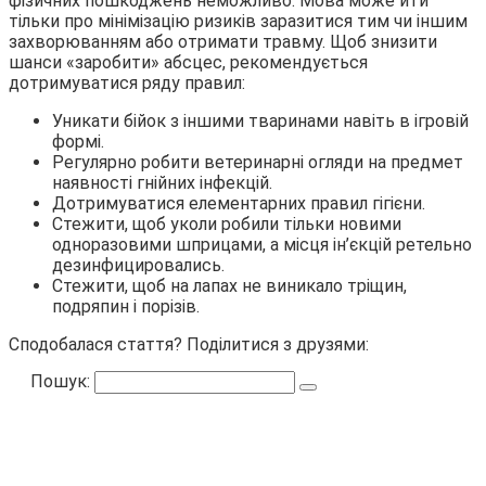
фізичних пошкоджень неможливо. Мова може йти
тільки про мінімізацію ризиків заразитися тим чи іншим
захворюванням або отримати травму. Щоб знизити
шанси «заробити» абсцес, рекомендується
дотримуватися ряду правил:
Уникати бійок з іншими тваринами навіть в ігровій
формі.
Регулярно робити ветеринарні огляди на предмет
наявності гнійних інфекцій.
Дотримуватися елементарних правил гігієни.
Стежити, щоб уколи робили тільки новими
одноразовими шприцами, а місця ін’єкцій ретельно
дезинфицировались.
Стежити, щоб на лапах не виникало тріщин,
подряпин і порізів.
Сподобалася стаття? Поділитися з друзями:
Пошук: