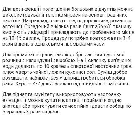
Для дезінфекції і полегшення больових відчуттів можна
використовувати теплі компреси на основі трав’яних
настоїв. Наприклад, з чистотілу, подорожника, ромашки
аптечної. Складений в кілька разів бинт або х/б тканину
змочують у відварі і прикладають до проблемного місця
на 10-15 хвилин. Процедуру потрібно повторювати 3-4
рази в день з однаковими проміжками часу.
Для промивання рани також добре застосовуються
розчини з календули і звіробою. На 1 склянку кип’яченої
води додають по 10 крапель спиртової настоянки трав,
плюс чверть чайної ложки кухонної солі. Суміш добре
розмішати, набирається у шприц, і робиться обробка
рани. Курс — 4-7 днів залежно від швидкості загоєння.
Для підняття імунітету використовують настоянку
ехінацеї. Її можна купити в аптеці і приймати згідно
анотації або приготувати самостійно і давати собаці по
5 крапель 3 рази на день.