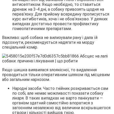
антисептиком. Якщо необхідно, то ставиться
дренаж на 3-4 дні, а собаку привозять щодня на
перев’язку. Для прийому всередину прописується
курс антибіотиків, хоча і не обов’язково. У деяких
випадках достатньо провести профілактику
гомеопатичними препаратами.
Важливо: щоб собака не вилизували рану і дала їй
підсохнути, рекомендується надягати на морду
спеціальний комір.
Якщо шишка виявилася злоякісної, то видалення
проводиться тільки оперативним шляхом під місцевим
або загальним наркозом.
Народні засоби. Часто гнійник розкривається сам
по собі, але немає можливості показати собаку
лікаря. В таких випадках не варто панікувати —
організм здатний самостійно впоратися з
загоєнням незалежно від величини вскрывшегося
отвори і кількості вийшов гною.