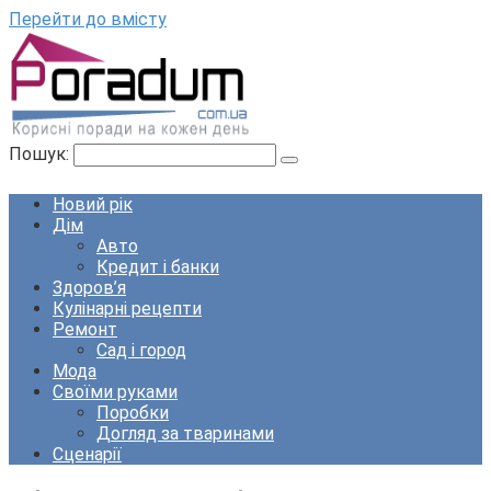
Перейти до вмісту
Пошук:
Новий рік
Дім
Авто
Кредит і банки
Здоров’я
Кулінарні рецепти
Ремонт
Сад і город
Мода
Своїми руками
Поробки
Догляд за тваринами
Сценарії