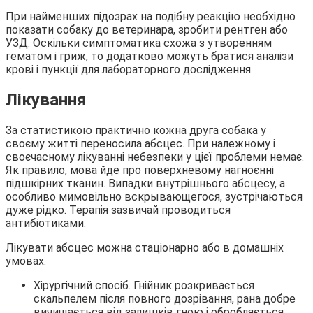
При найменших підозрах на подібну реакцію необхідно
показати собаку до ветеринара, зробити рентген або
УЗД. Оскільки симптоматика схожа з утворенням
гематом і гриж, то додатково можуть братися аналізи
крові і пункції для лабораторного дослідження.
Лікування
За статистикою практично кожна друга собака у
своєму житті переносила абсцес. При належному і
своєчасному лікуванні небезпеки у цієї проблеми немає.
Як правило, мова йде про поверхневому нагноєнні
підшкірних тканин. Випадки внутрішнього абсцесу, а
особливо мимовільно вскрывающегося, зустрічаються
дуже рідко. Терапія зазвичай проводиться
антибіотиками.
Лікувати абсцес можна стаціонарно або в домашніх
умовах.
Хірургічний спосіб. Гнійник розкривається
скальпелем після повного дозрівання, рана добре
вичищається від залишків гною і обробляється