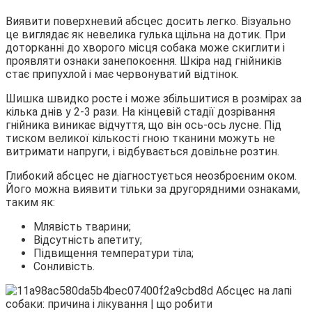
Виявити поверхневий абсцес досить легко. Візуально
це виглядає як невелика гулька щільна на дотик. При
доторканні до хворого місця собака може скиглити і
проявляти ознаки занепокоєння. Шкіра над гнійників
стає припухлой і має червонуватий відтінок.
Шишка швидко росте і може збільшитися в розмірах за
кілька днів у 2-3 рази. На кінцевій стадії дозрівання
гнійника виникає відчуття, що він ось-ось лусне. Під
тиском великої кількості гною тканини можуть не
витримати напруги, і відбувається довільне розтин.
Глибокий абсцес не діагностується неозброєним оком.
Його можна виявити тільки за другорядними ознаками,
таким як:
Млявість тварини;
Відсутність апетиту;
Підвищення температури тіла;
Сонливість.