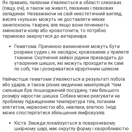
Як правило, папіломи з’являються в області слизових
(пащу, очі), а також на животі, пахвинах і пахвових
западинах. Незважаючи на свій неестетичний вигляд,
висячі «кульки» можуть не доставляти ніяких
занепокоєнь тварині, але якщо вони починають
змінювати колір або кровоточити, то потрібно
терміново звернутися до ветеринара.
Гематома. Причиною виникнення можуть бути
розриви судин і, як наслідок, крововилив у прилеглі
тканини. Скупчення зайвої рідини призводить до
утворення шишок, які можуть проходити як самі
по собі, так і розкриватися хірургічним шляхом.
Найчастіше гематоми з’являються в результаті побоїв
або ударів, а також різних медичних маніпуляцій. Чим
сильніше був пошкоджений посудину, тим більшого
розміру наростає шишка. Собака може реагувати на
проблему підвищенням температури тіла, поганим
апетитом, нервозністю або, навпаки, апатією. Іноді
може спостерігатися збільшення лімфовузлів.
Кіста. Завжди локалізується в поверхневому
шкірному шарі, має округлу форму і хворобливістю