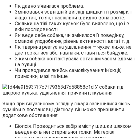
Як давно з’явилася проблема.
Змінювався зовнішній вигляд шишки і її розміри, і
якщо так, то як, і наскільки швидко вона росте.
Скільки на тілі таких кульок було виявлено, що і в
якій послідовності.
Як веде себе собака, чи змінилося її поведінку,
смакові уподобання, рівень активності, вага і т. д.
Як тварина реагує на ущільнення — чухає, лиже, не
дає торкатися або, навпаки, ставиться байдуже.
З ким собака контактувала останнім часом вдома і
на вулиці.
Чи проводився якийсь самолікування: ін’єкції,
примочки, мазі та інше.
Якщо при візуальному огляді у лікаря залишилися якісь
сумніви в постановці діагнозу, він може призначити
додаткове обстеження:
Біопсія. Проводиться забір вмісту шишки шляхом
введення в неї стерильної голки. Матеріал
віддається на дослідження на предмет