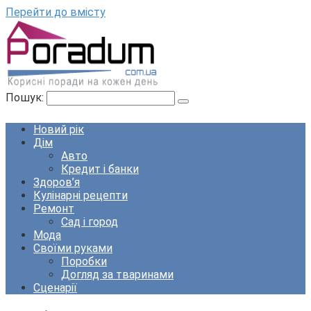
Перейти до вмісту
Пошук:
Новий рік
Дім
Авто
Кредит і банки
Здоров’я
Кулінарні рецепти
Ремонт
Сад і город
Мода
Своїми руками
Поробки
Догляд за тваринами
Сценарії