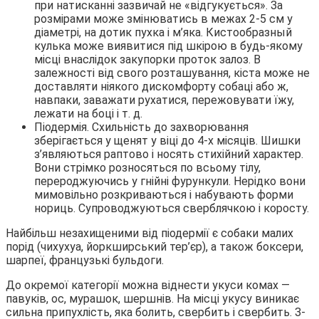
при натисканні зазвичай не «відгукується». За
розмірами може змінюватись в межах 2-5 см у
діаметрі, на дотик пухка і м’яка. Кистообразный
кулька може виявитися під шкірою в будь-якому
місці внаслідок закупорки проток залоз. В
залежності від свого розташування, кіста може не
доставляти ніякого дискомфорту собаці або ж,
навпаки, заважати рухатися, пережовувати їжу,
лежати на боці і т. д.
Піодермія. Схильність до захворювання
зберігається у щенят у віці до 4-х місяців. Шишки
з’являються раптово і носять стихійний характер.
Вони стрімко розносяться по всьому тілу,
перероджуючись у гнійні фурункули. Нерідко вони
мимовільно розкриваються і набувають форми
нориць. Супроводжуються сверблячкою і коросту.
Найбільш незахищеними від піодермії є собаки малих
порід (чихухуа, йоркширський тер’єр), а також боксери,
шарпеї, французькі бульдоги.
До окремої категорії можна віднести укуси комах —
павуків, ос, мурашок, шершнів. На місці укусу виникає
сильна припухлість, яка болить, свербить і свербить. З-