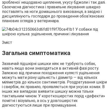
зробленої нещодавно щеплення, укусу бджоли і так далі.
Своєчасна діагностика
і правильне лікування швидко
поставлять на ноги домашнього вихованця, а заодно і
дисциплінують господаря до проведення обов’язкових
планових оглядів у ветеринара.
Зміст
Загальна симптоматика
Зазвичай підшкірні шишки ніяк не турбують собак,
навіть якщо вони знаходяться в активній фазі росту.
Залежно від причини походження кулясті ущільнення
можуть мати різну щільність і діаметр — від кількох
міліметрів до кількох сантиметрів. Роздратування шкіри
і свербіж, як правило, проявляється при укусах комах. В
інших же випадках виявити шишку можна тільки
тактильним чином. У короткошерстих порід «дефекти»
помітні і візуально, а ось у довгошерстих
діагностуються лише при промацуванні.