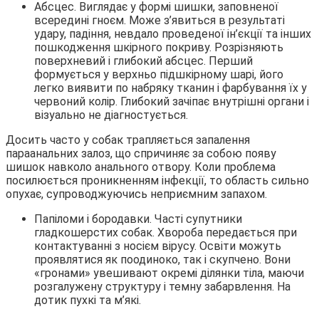
Абсцес. Виглядає у формі шишки, заповненої
всередині гноєм. Може з’явиться в результаті
удару, падіння, невдало проведеної ін’єкції та інших
пошкодження шкірного покриву. Розрізняють
поверхневий і глибокий абсцес. Перший
формується у верхньо підшкірному шарі, його
легко виявити по набряку тканин і фарбування їх у
червоний колір. Глибокий зачіпає внутрішні органи і
візуально не діагностується.
Досить часто у собак трапляється запалення
параанальних залоз, що спричиняє за собою появу
шишок навколо анального отвору. Коли проблема
посилюється проникненням інфекції, то область сильно
опухає, супроводжуючись неприємним запахом.
Папіломи і бородавки. Часті супутники
гладкошерстих собак. Хвороба передається при
контактуванні з носієм вірусу. Освіти можуть
проявлятися як поодиноко, так і скупчено. Вони
«гронами» увешивают окремі ділянки тіла, маючи
розгалужену структуру і темну забарвлення. На
дотик пухкі та м’які.