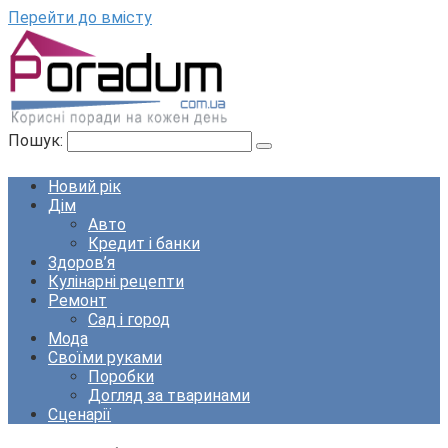
Перейти до вмісту
Пошук:
Новий рік
Дім
Авто
Кредит і банки
Здоров’я
Кулінарні рецепти
Ремонт
Сад і город
Мода
Своїми руками
Поробки
Догляд за тваринами
Сценарії