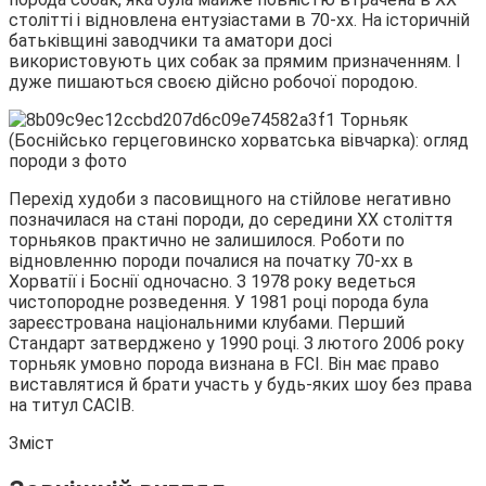
столітті і відновлена ентузіастами в 70-хх. На історичній
батьківщині заводчики та аматори досі
використовують цих собак за
прямим призначенням. І
дуже пишаються своєю дійсно робочої породою.
Перехід худоби з пасовищного на стійлове негативно
позначилася на стані породи, до середини XX століття
торньяков практично не залишилося. Роботи по
відновленню породи почалися на початку 70-хх в
Хорватії і Боснії одночасно. З 1978 року ведеться
чистопородне розведення. У 1981 році порода була
зареєстрована національними клубами. Перший
Стандарт затверджено у 1990 році. З лютого 2006 року
торньяк умовно порода визнана в FCI. Він має право
виставлятися й брати участь у будь-яких шоу без права
на титул CACIB.
Зміст