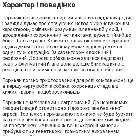
Характер і поведінка
Торньяк незалежний і впертий, але щиро відданий родині
і завжди думає про оточуючих. Володіє урівноваженим
характером, сміливий, розумний, впевнений у собі, з
вродженими охоронними інстинктами, дуже стійкий до
болю. Гавкає рідко. Кожен торньяк окремо є яскравою
індивідуальністю і по різному може відреагувати на
одну і ту ж ситуацію. За характером спокійний і
серйозний. Доросла собака може здатися ледачою і
навіть флегматичній, але вона володіє блискавичною
реакцією і при найменшій загрозі готова до оборони.
Торньяк погано пристосований для ролі компаньйона, це
в першу чергу робоча собака, охоронець стада від
хижих тварин і недоброзичливців.
Торньяк ненав’язливий, неагресивний. До незнайомих
тварин і людей ставиться з підозрою, але без явної
агресії. Торньяк з нормальною психікою не буде бурчати
на гостей або проявляти агресію до незнайомих людей
на прогулянках. Звичайно ж всі ці «хороші манери»
прибувають з генетикою і грамотним вихованням.