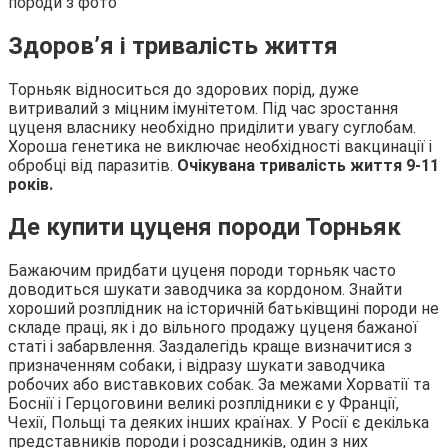
Здоров’я і тривалість життя
Торньяк відноситься до здорових порід, дуже
витривалий з міцним імунітетом. Під час зростання
цуценя власнику необхідно приділити увагу суглобам.
Хороша генетика не виключає необхідності вакцинації і
обробці від паразитів.
Очікувана тривалість життя 9-11
років.
Де купити цуценя породи Торньяк
Бажаючим придбати цуценя породи торньяк часто
доводиться шукати заводчика за кордоном. Знайти
хороший розплідник на історичній батьківщині породи не
складе праці, як і до вільного продажу цуценя бажаної
статі і забарвлення. Заздалегідь краще визначитися з
призначенням собаки, і відразу шукати заводчика
робочих або виставкових собак. За межами Хорватії та
Боснії і Герцоговини великі розплідники є у Франції,
Чехії, Польщі та деяких інших країнах. У Росії є декілька
представників породи і розсадників, один з них