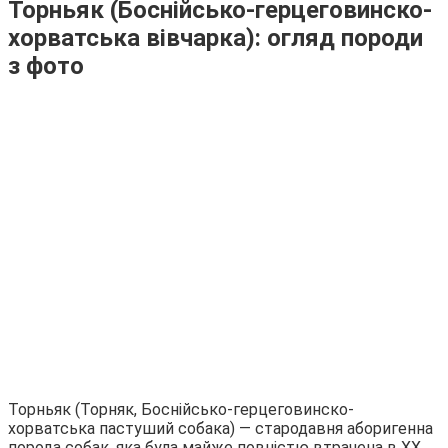
Торньяк (Боснійсько-герцеговинско-
хорватська вівчарка): огляд породи
з фото
Торньяк (Торняк, Боснійсько-герцеговинско-
хорватська пастуший собака) ― стародавня аборигенна
порода собак, яка була майже повністю втрачена в XX