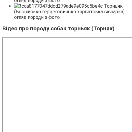
Відео про породу собак торньяк (Торняк)