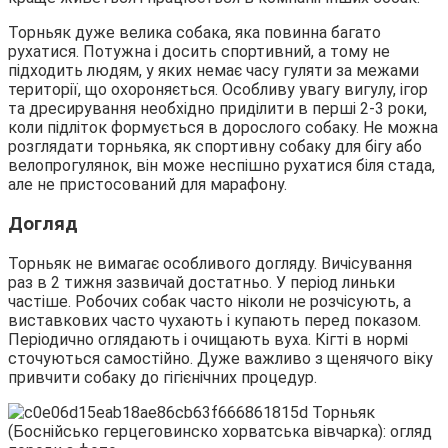
Торньяк дуже велика собака, яка повинна багато
рухатися. Потужна і досить спортивний, а тому не
підходить людям, у яких немає часу гуляти за межами
території, що охороняється. Особливу увагу вигулу, ігор
та дресирування необхідно приділити в перші 2-3 роки,
коли підліток формується в дорослого собаку. Не можна
розглядати торньяка, як спортивну собаку для бігу або
велопрогулянок, він може неспішно рухатися біля стада,
але не пристосований для марафону.
Догляд
Торньяк не вимагає особливого догляду. Вичісування
раз в 2 тижня зазвичай достатньо. У період линьки
частіше. Робочих собак часто ніколи не розчісують, а
виставкових часто чухають і купають перед показом.
Періодично оглядають і очищають вуха. Кігті в нормі
сточуються самостійно. Дуже важливо з щенячого віку
привчити собаку до гігієнічних процедур.