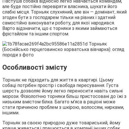
Пастуша собака відносно легко навчається командам,
але буде постійно перевіряти власника, шукати його
слабкі місця. Торньяк слухняний, але він ― домінант, який
згоден бути з господарем тільки на рівних і здатний
самостійно виконувати роботу, для якої народився.
Варто відзначити, що є торняки з якими займаються
фрістайлом та іншим спортом.
Особливості змісту
Торньяк не підходить для життя в квартирі. Цьому
собаці потрібен простір і свобода пересування. Густа
шерсть дозволяє йому легко переносити навіть сильні
морози. Фізіологічно торняки більш пристосовані до їжі з
низьким вмістом білка. Багато м’яса в раціоні може
стати причиною проблем з шкірою, волоссям, нирками,
іншими.
Торньяк за своєю природою дуже товариський, йому
краще живеться і працюється в компанії інших собак.