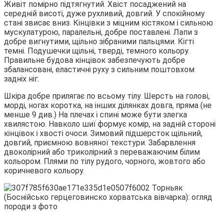
Живіт помірно підтягнутий. Хвіст посаджений на
середній висоті, дуже рухливий, довгий. У спокійному
стані звисає вниз. Кінцівки з міцним кістяком і сильною
мускулатурою, паралельні, добре поставлені. Лапи з
добре вигнутими, щільно зібраними пальцями. Кігті
темні. Подушечки щільні, тверді, темного кольору.
Правильне будова кінцівок забезпечують добре
збалансовані, еластичні руху з сильним поштовхом
задніх ніг.
Шкіра добре прилягає по всьому тілу. Шерсть на голові,
морді, ногах коротка, на інших ділянках довга, пряма (не
менше 9 див.) На плечах і спині може бути злегка
хвилястою. Навколо шиї формує комір, на задній стороні
кінцівок і хвості очоси. Зимовий підшерсток щільний,
довгий, приємною вовняної текстури. Забарвлення
двоколірний або триколірний з переважаючим білим
кольором. Плями по тілу рудого, чорного, жовтого або
коричневого кольору.