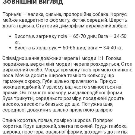
Зовнішній вигляд
Торньяк ― велика, сильна, пропорційна собака. Корпус
майже квадратного формату, кістяк середній. Шерсть
довга і щільна. Статевий диморфізм виражений добре.
Висота в загривку псів ― 65-70 див; Вага ― 34-50
кг.
Висота в холці сук ― 60-65 див; вага ― 34-40 кг.
Співвідношення довжини черепа і морди 1:1. Голова
подовжена, верхні лінії морди і черепа розходяться. Стоп
виражений слабо. Морда прямокутна з прямою спинкою
носа. Мочка досить широка темного кольору, що
гармонує окрасу. Губи щільно прилягають. Прикус
ножицеподібний. У зрілому віці часто змінюється на
прямій. Очі темного кольору, мигдалеподібної форми.
Вуха трикутні, середнього розміру, посаджені досить
високо, звисають близько до щік. Потужна шия,
середньої довжини з щільно прилеглою шкірою.
Спина коротка, пряма, помірно широка. Поперек
коротка. Круп широкий, злегка похилий. Груди глибока,
широка, простора, овальної форми, доходить до ліктів.