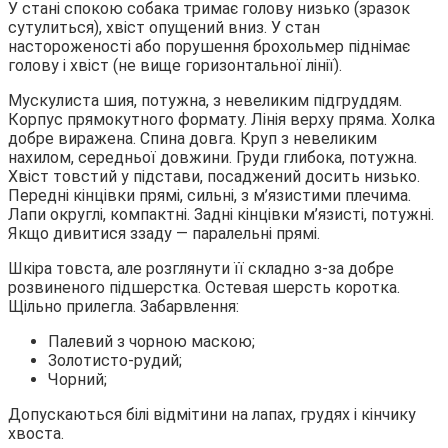
У стані спокою собака тримає голову низько (зразок
сутулиться), хвіст опущений вниз. У стан
настороженості або порушення брохольмер піднімає
голову і хвіст (не вище горизонтальної лінії).
Мускулиста шия, потужна, з невеликим підгруддям.
Корпус прямокутного формату. Лінія верху пряма. Холка
добре виражена. Спина довга. Круп з невеликим
нахилом, середньої довжини. Груди глибока, потужна.
Хвіст товстий у підстави, посаджений досить низько.
Передні кінцівки прямі, сильні, з м’язистими плечима.
Лапи округлі, компактні. Задні кінцівки м’язисті, потужні.
Якщо дивитися ззаду ― паралельні прямі.
Шкіра товста, але розглянути її складно з-за добре
розвиненого підшерстка. Остевая шерсть коротка.
Щільно прилегла. Забарвлення:
Палевий з чорною маскою;
Золотисто-рудий;
Чорний;
Допускаються білі відмітини на лапах, грудях і кінчику
хвоста.