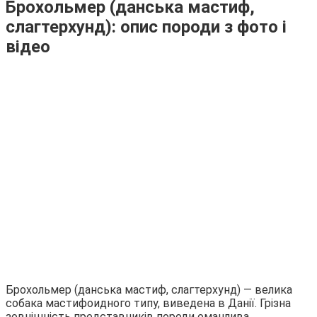
Брохольмер (данська мастиф,
слагтерхунд): опис породи з фото і
відео
Брохольмер (данська мастиф, слагтерхунд) ― велика
собака мастифоидного типу, виведена в Данії. Грізна
зовнішність представників породи оманлива.