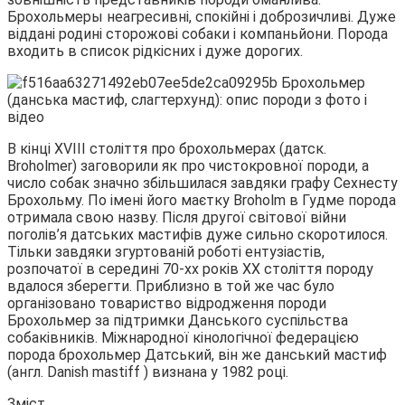
Брохольмеры неагресивні, спокійні і доброзичливі. Дуже
віддані родині сторожові собаки і компаньйони. Порода
входить в
список рідкісних і дуже дорогих.
В кінці XVIII століття про брохольмерах (датск.
Broholmer) заговорили як про чистокровної породи, а
число собак значно збільшилася завдяки графу Сехнесту
Брохольму. По імені його маєтку Broholm в Гудме порода
отримала свою назву. Після другої світової війни
поголів’я датських мастифів дуже сильно скоротилося.
Тільки завдяки згуртованій роботі ентузіастів,
розпочатої в середині 70-хх років XX століття породу
вдалося зберегти. Приблизно в той же час було
організовано товариство відродження породи
Брохольмер за підтримки Данського суспільства
собаківників. Міжнародної кінологічної федерацією
порода брохольмер Датський, він же данський мастиф
(англ. Danish mastiff ) визнана у 1982 році.
Зміст