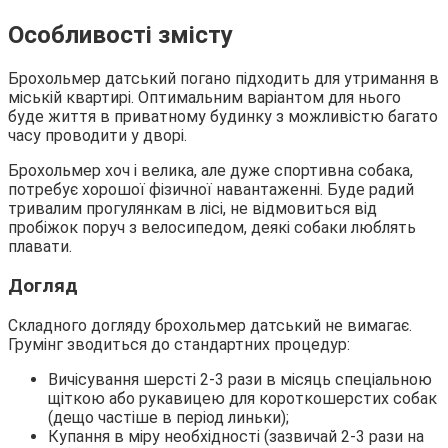
Особливості змісту
Брохольмер датський погано підходить для утримання в
міській квартирі. Оптимальним варіантом для нього
буде життя в приватному будинку з можливістю багато
часу проводити у дворі.
Брохольмер хоч і велика, але дуже спортивна собака,
потребує хорошої фізичної навантаженні. Буде радий
тривалим прогулянкам в лісі, не відмовиться від
пробіжок поруч з велосипедом, деякі собаки люблять
плавати.
Догляд
Складного догляду брохольмер датський не вимагає.
Грумінг зводиться до стандартних процедур:
Вичісування шерсті 2-3 рази в місяць спеціальною
щіткою або рукавицею для короткошерстих собак
(дещо частіше в період линьки);
Купання в міру необхідності (зазвичай 2-3 рази на