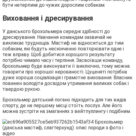
бути нетерпимі до чужих дорослим собакам.
Виховання і дресирування
У данського брохольмера середні здібності до
дресирування. Навчання командам зазвичай не
викликає труднощів. Мастиф не відноситься до тим
собакам, які будуть нескінченно повторювати одне і
теж вправу. Щоб добитися хорошого результату
потрібно чимало часу і терпіння. Засвоївши команду,
брохольмер буде виконувати її виключно, тому можна
говорити про хорошої керованості. Цуценяті потрібна
дуже хороша соціалізація і грамотне виховання. Власник
повинен володіти досвідом утримання великих собак і
твердою рукою.
Брохольмер датський погано підходить для тих видів
спорту, де на першому місці стоїть послух. Але його
можна зустріти на змаганнях з вейтпуллингу і подібним.