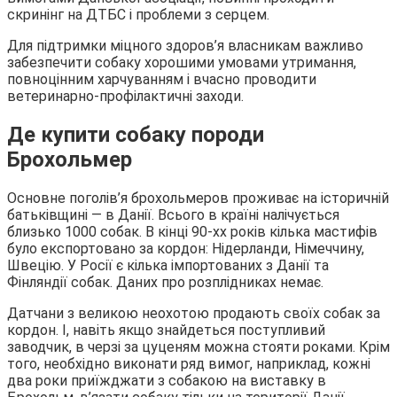
скринінг на ДТБС і проблеми з серцем.
Для підтримки міцного здоров’я власникам важливо
забезпечити собаку хорошими умовами утримання,
повноцінним харчуванням і вчасно проводити
ветеринарно-профілактичні заходи.
Де купити собаку породи
Брохольмер
Основне поголів’я брохольмеров проживає на історичній
батьківщині ― в Данії. Всього в країні налічується
близько 1000 собак. В кінці 90-хх років кілька мастифів
було експортовано за кордон: Нідерланди, Німеччину,
Швецію. У Росії є кілька імпортованих з Данії та
Фінляндії собак. Даних про розплідниках немає.
Датчани з великою неохотою продають своїх собак за
кордон. І, навіть якщо знайдеться поступливий
заводчик, в черзі за цуценям можна стояти роками. Крім
того, необхідно виконати ряд вимог, наприклад, кожні
два роки приїжджати з собакою на виставку в