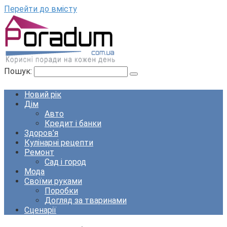
Перейти до вмісту
Пошук:
Новий рік
Дім
Авто
Кредит і банки
Здоров’я
Кулінарні рецепти
Ремонт
Сад і город
Мода
Своїми руками
Поробки
Догляд за тваринами
Сценарії