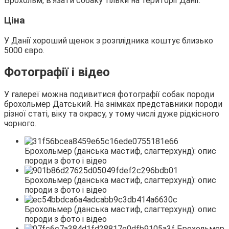
Брохольм, в’язати собаку тільки на території Данії.
Ціна
У Данії хороший щенок з розплідника коштує близько
5000 євро.
Фотографії і відео
У галереї можна подивитися фотографії собак породи
брохольмер Датський. На знімках представники породи
різної статі, віку та окрасу, у тому числі дуже рідкісного
чорного.