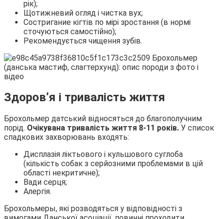
рік);
Щотижневий огляд і чистка вух;
Состригание кігтів по мірі зростання (в нормі
сточуються самостійно);
Рекомендується чищення зубів.
Здоров’я і тривалість життя
Брохольмер датський відносяться до благополучним
порід.
Очікувана тривалість життя 8-11 років.
У список
спадкових захворювань входять:
Дисплазія ліктьового і кульшового суглоба
(кількість собак з серйозними проблемами в цій
області некритичне);
Вади серця;
Алергія.
Брохольмеры, які розводяться у відповідності з
вимогами Данської асоціації, повинні проходити