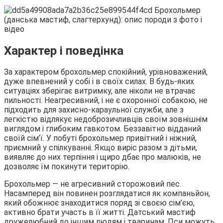
Характер і поведінка
За характером брохольмер спокійний, урівноважений,
дуже впевнений у собі і в своїх силах. В будь-яких
ситуаціях зберігає витримку, але ніколи не втрачає
пильності. Неагресивний, і не є охоронної собакою, не
підходить для захисно-караульної служби, але з
легкістю відлякує недоброзичливців своїм зовнішнім
виглядом і глибоким гавкотом. Беззавітно відданий
своїй сім’ї. У побуті брохольмер привітний і ніжний,
приємний у спілкуванні. Якщо виріс разом з дітьми,
виявляє до них терпіння і щиро дбає про малюків, не
дозволяє їм покинути територію.
Брохольмер ― не агресивний сторожовий пес.
Насамперед він повинен розглядатися як компаньйон,
який обожнює знаходитися поряд зі своєю сім’єю,
активно брати участь в її житті. Датський мастиф
дружелюбний до іншим людям і тваринам. Пси можуть