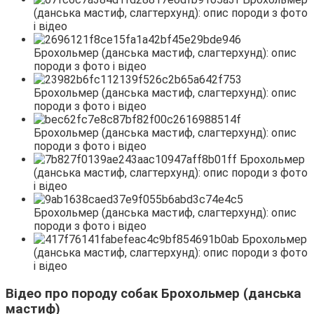
Відео про породу собак Брохольмер (данська
мастиф)