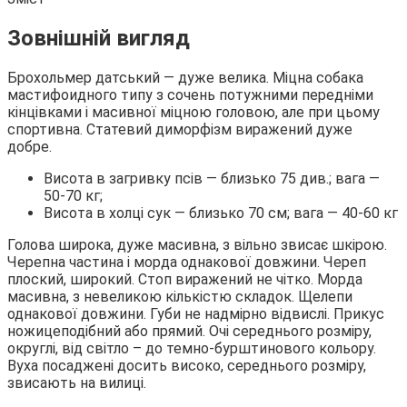
Зовнішній вигляд
Брохольмер датський ― дуже велика. Міцна собака
мастифоидного типу з сочень потужними передніми
кінцівками і масивної міцною головою, але при цьому
спортивна. Статевий диморфізм виражений дуже
добре.
Висота в загривку псів ― близько 75 див.; вага ―
50-70 кг;
Висота в холці сук ― близько 70 см; вага ― 40-60 кг
Голова широка, дуже масивна, з вільно звисає шкірою.
Черепна частина і морда однакової довжини. Череп
плоский, широкий. Стоп виражений не чітко. Морда
масивна, з невеликою кількістю складок. Щелепи
однакової довжини. Губи не надмірно відвислі. Прикус
ножицеподібний або прямий. Очі середнього розміру,
округлі, від світло – до темно-бурштинового кольору.
Вуха посаджені досить високо, середнього розміру,
звисають на вилиці.