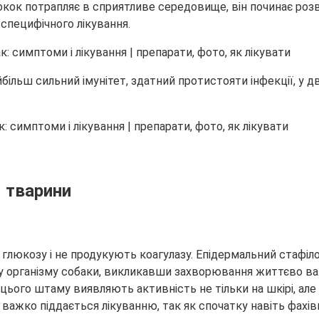
локок потрапляє в сприятливе середовище, він починає
розв
специфічного лікування.
йбільш сильний імунітет, здатний протистояти інфекції, у дв
 тварини
 глюкозу і не продукують коагулазу. Епідермальний стафіло
 організму собаки, викликавши захворювання життєво ва
ього штаму виявляють активність не тільки на шкірі, але і
 важко піддається лікуванню, так як спочатку навіть фахі