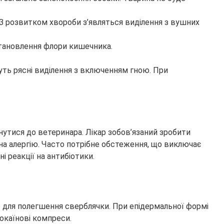
 З розвитком хвороби з’являться виділення з вушних
 становлення флори кишечника.
уть рясні виділення з включенням гною. При
нутися до ветеринара. Лікар зобов’язаний зробити
на алергію. Часто потрібне обстеження, що виключає
і реакції на антибіотики.
іб для полегшення сверблячки. При епідермальної формі
окаїнові компреси.