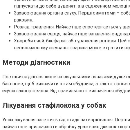
підпускати до себе цуценят, а в сцеженном молоці 
Захворювання органів слуху. Перші симптоми – соба
раковин.
Розлад травлення. Найчастіше спостерігається у ще
Захворювання серця, найчастіше запалення ендокар
Хвороби очей: блефарит або ураження рогівки. Цей 
несвоєчасному лікуванні тварина може втратити зір
Методи діагностики
Поставити діагноз лише за візуальними ознаками дуже ск
бакпосев, щоб визначити штам збудника, а також провест
імунні захворювання. Від правильності визначення збудника
Лікування стафілокока у собак
Успіх лікування залежить від стадії захворювання. Перши
найчастіше призначають обробку уражених ділянок хлор