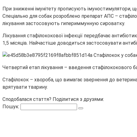
При зниженні імунітету прописують імуностимулятори, що 
Спеціально для собак розроблено препарат АПС – стафіл
лікування застосовують гипериммунную сироватку.
Лікування стафілококової інфекції передбачає антибіоти
1,5 місяців. Найчастіше доводиться застосовувати антиб
Четвертий етап лікування – введення стафілококового бакт
Стафілокок – хвороба, що вимагає звернення до ветерин
врятувати тварину.
Сподобалася стаття? Поділитися з друзями:
Пошук: