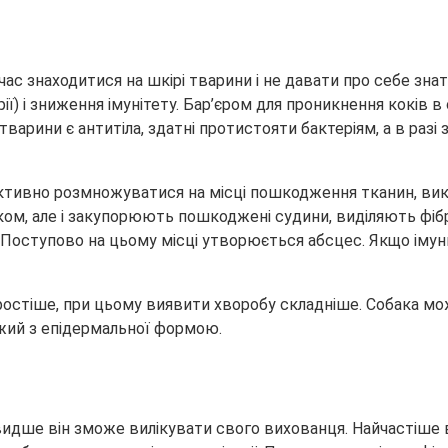
ас знаходитися на шкірі тварини і не давати про себе знат
ії) і зниження імунітету. Бар’єром для проникнення коків 
варини є антитіла, здатні протистояти бактеріям, а в разі з
тивно розмножуватися на місці пошкодження тканин, викл
иком, але і закупорюють пошкоджені судини, виділяють фіб
Поступово на цьому місці утворюється абсцес. Якщо імунн
стіше, при цьому виявити хворобу складніше. Собака мож
ожий з епідермальної формою.
дше він зможе вилікувати свого вихованця. Найчастіше вс