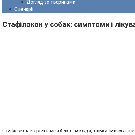
Догляд за тваринами
Сценарії
Стафілокок у собак: симптоми і лікува
Стафілокок в організмі собак є завжди, тільки найчастіш