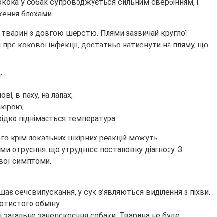
локока у собак супроводжується сильним свербінням, і
ження блохами.
 у тварин з довгою шерстю. Плями зазвичай круглої
про кокової інфекції, достатньо натиснути на пляму, що
:
і, в паху, на лапах;
шкірою;
рідко піднімається температура.
ого крім локальних шкірних реакцій можуть
оми отруєння, що утруднює постановку діагнозу. З
свої симптоми.
ає сечовипускання, у сук з’являються виділення з піхви.
отистого обміну.
і загальне занепокоєння собаки. Тварина не буде