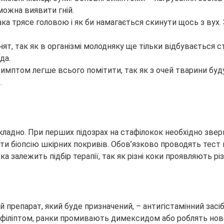
можна виявити гній.
ка трясе головою і як би намагається скинути щось з вух.
нят, так як в організмі молодняку ще тільки відбувається
да.
симптом легше всього помітити, так як з очей тварини буд
.
ладно. При перших підозрах на стафілокок необхідно звер
и біопсію шкірних покривів. Обов’язково проводять тест 
 залежить підбір терапії, так як різні коки проявляють різн
й препарат, який буде призначений, – антигістамінний зас
офіліптом, ранки промивають димексидом або роблять нов