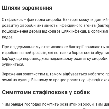
Шляхи зараження
Стафілокок – факторна хвороба. Бактерії можуть довгий ч
розвитку хвороби: активність інфекційного агента (бактер
пошкодження дерми відкриває шлях інфекції. В організмі т
падає.
При епідермальному стафилококке бактерії починають ак
вироблення нейтрофілів, які не тільки борються із збудн
бар’єру, що перешкоджає подальшому розвитку хвороби. 
зупиниться.
Зараження золотистим штамом відбувається набагато про
землі на вулиці. В іншому ж процес розвитку інфекції сх
Симптоми стафілокока у собак
Чим раніше господар помітить розвиток хвороби, тим шви