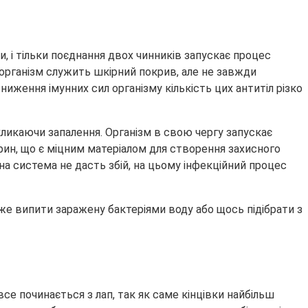
и, і тільки поєднання двох чинників запускає процес
в організм служить шкірний покрив, але не завжди
ниження імунних сил організму кількість цих антитіл різко
икаючи запалення. Організм в свою чергу запускає
рин, що є міцним матеріалом для створення захисного
а система не дасть збій, на цьому інфекційний процес
е випити заражену бактеріями воду або щось підібрати з
е починається з лап, так як саме кінцівки найбільш