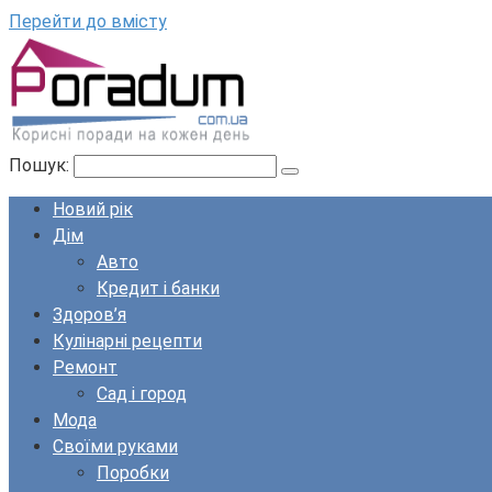
Перейти до вмісту
Пошук:
Новий рік
Дім
Авто
Кредит і банки
Здоров’я
Кулінарні рецепти
Ремонт
Сад і город
Мода
Своїми руками
Поробки