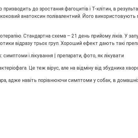
призводить до зростання фагоцитів і Т-клітин, в результа
ококовий анатоксин полівалентний. Його використовують п
котерапію. Стандартна схема – 21 день прийому ліків. У з
іотики відразу трьох груп. Хороший ефект дають такі преп
еріофага. Це теж вірус, але на відміну від збудника хворо
ара, адже навіть порівнюючи симптоми у собак, в домашні