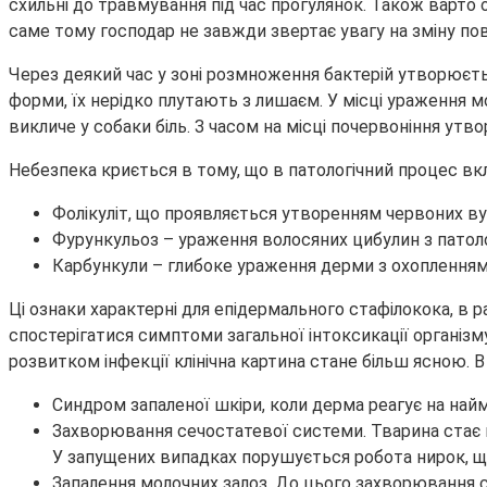
схильні до травмування під час прогулянок. Також варто 
саме тому господар не завжди звертає увагу на зміну по
Через деякий час у зоні розмноження бактерій утворюєть
форми, їх нерідко плутають з лишаєм. У місці ураження м
викличе у собаки біль. З часом на місці почервоніння утв
Небезпека криється в тому, що в патологічний процес вк
Фолікуліт, що проявляється утворенням червоних вузл
Фурункульоз – ураження волосяних цибулин з патоло
Карбункули – глибоке ураження дерми з охопленням пі
Ці ознаки характерні для епідермального стафілокока, в 
спостерігатися симптоми загальної інтоксикації організм
розвитком інфекції клінічна картина стане більш ясною. 
Синдром запаленої шкіри, коли дерма реагує на на
Захворювання сечостатевої системи. Тварина стає не
У запущених випадках порушується робота нирок, що
Запалення молочних залоз. До цього захворювання сх