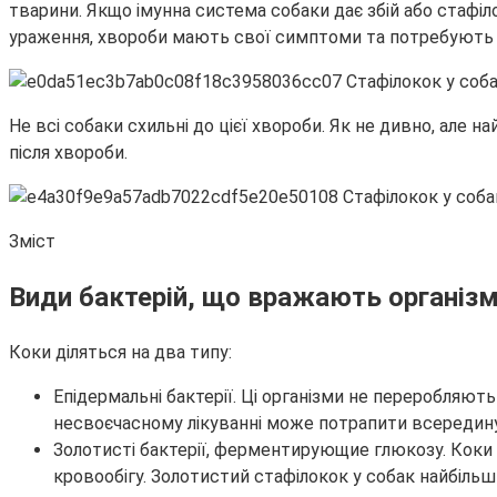
тварини. Якщо імунна система собаки дає збій або стафі
ураження, хвороби мають свої симптоми та потребують 
Не всі собаки схильні до цієї хвороби. Як не дивно, але на
після хвороби.
Зміст
Види бактерій, що вражають організм
Коки діляться на два типу:
Епідермальні бактерії. Ці організми не переробляють
несвоєчасному лікуванні може потрапити всередину
Золотисті бактерії, ферментирующие глюкозу. Коки ц
кровообігу. Золотистий стафілокок у собак найбільш