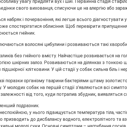
особливу увагу приділяти вух і шиї. Первинна стадія стафі
ведінки свого вихованця, списуючи це на алергію або зара
ся набряк і почервоніння, які легше всього діагностувати
оже спостерігатися облисіння. Щоб перевірити припущення 
орюється гнійник.
лючаються волосяні цибулини і розвиваються такі хвороби
иків без гнійного вмісту. Найчастіше розвивається на голов
гією шкірних залоз. Розвиваються на ділянках з тонкою 
дшкірної клітковини. У цій стадії у собак сильна біль і не
разі поразки організму тварини бактеріями штаму золотист
у. У молодих собак на першій стадії з’являються всі симпт
В залежності від того, куди потрапив збудник, виявляться 
йменший подразник.
спокійною, у нього підвищується температура тіла, частіш
 призводить до дисбалансу водного, електролітного та аз
ильні молоді суки. Основні симптоми – нагрубання сосків 