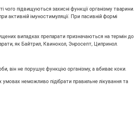
ті чого підвищуються захисні функції організму тварини.
ри активній імуностимуляції. При пасивній формі
апущених випадках препарати призначаються на термін до
арати, як Байтрил, Квинокол, Энросепт, Ципринол.
би, він не порушує функцію організму, а вбиває коки.
х умовах неможливо підібрати правильне лікування та