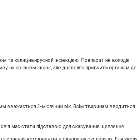
ом та калицивирусной інфекцією. Препарат не володіє
иву на організм кішок, але дозволяє привчити організм до
ним вважається 3-місячний вік. Всім тваринам вводиться
ов’я має стати підставою для скасування щеплення.
з’єднання компонентів в однорідну суспензію. Для уколу