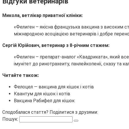
Відгуки ветеринарів
Микола, ветлікар приватної клініки:
«Фелиген – якісна французька вакцина з високим ст
міжнародною асоціацією ветеринарів і добре перено
Сергій Юрійович, ветеринар з 8-річним стажем:
«Фелиген – препарат-аналог «Квадриката», який все
імунітет до ринотрахеиту, панлейкопенії, сказу та 
Читайте також:
Фелоцел — вакцина для кішок і котів
Квантум для кішок і котів
Вакцина Рабифел для кішок
Сподобалася стаття? Поділитися з друзями:
Пошук: