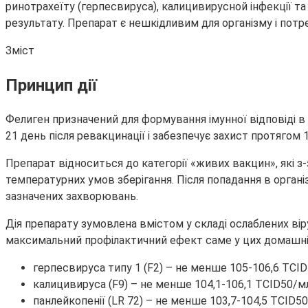
ринотрахеїту (герпесвируса), калицивирусной інфекції та 
результату. Препарат є нешкідливим для організму і потр
Зміст
Принцип дії
Фелиген призначений для формування імунної відповіді в ор
21 день після ревакцинації і забезпечує захист протягом 1
Препарат відноситься до категорії «живих вакцин», які 
температурних умов зберігання. Після попадання в орга
зазначених захворювань.
Дія препарату зумовлена вмістом у складі ослаблених ві
максимальний профілактичний ефект саме у цих домашні
герпесвируса типу 1 (F2) – не менше 105-106,6 TCID
калицивируса (F9) – не менше 104,1-106,1 TCID50/мл
панлейкопенії (LR 72) – не менше 103,7-104,5 TCID50