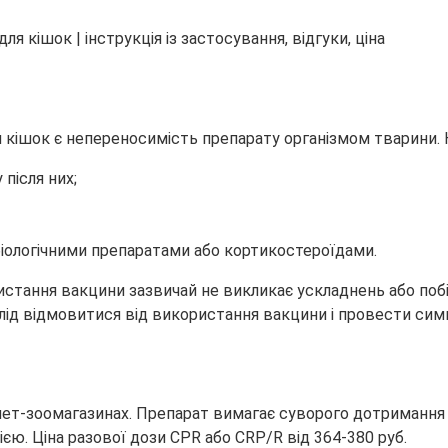
ішок є непереносимість препарату організмом тварини. Крі
 після них;
біологічними препаратами або кортикостероїдами.
тання вакцини зазвичай не викликає ускладнень або побічн
 слід відмовитися від використання вакцини і провести си
нет-зоомагазинах. Препарат вимагає суворого дотримання 
єю. Ціна разової дози CPR або CRP/R від 364-380 руб.