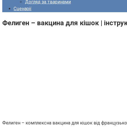
Догляд за тваринами
Сценарії
Фелиген – вакцина для кішок | інструк
Фелиген – комплексна вакцина для кішок від французької к