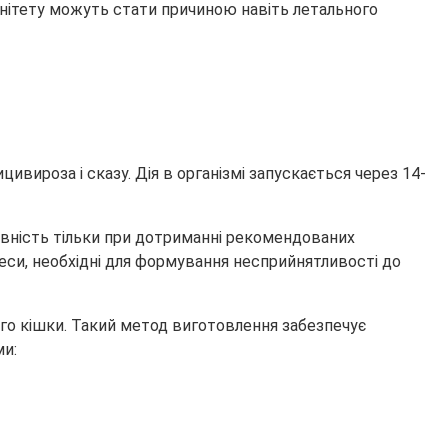
унітету можуть стати причиною навіть летального
цивироза і сказу. Дія в організмі запускається через 14-
ивність тільки при дотриманні рекомендованих
еси, необхідні для формування несприйнятливості до
ого кішки. Такий метод виготовлення забезпечує
ми: