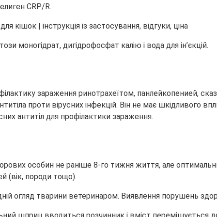
 Фелиген CRP/R.
и моногідрат, дигідрофосфат калію і вода для ін’єкцій.
ілактику зараження ринотрахеїтом, панлейкопенией, сказ
титіла проти вірусних інфекцій. Він не має шкідливого впл
сних антитіл для профілактики зараження.
дорових особин не раніше 8-го тижня життя, але оптималь
й (вік, породи тощо).
ній огляд тварини ветеринаром. Виявлення порушень здор
ий шприц вводиться розчинник і вміст перемішується до 