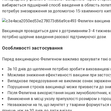
вибирається підшкірний спосіб введення в область лопат
потребує знезараження за допомогою 15-хвилинного кип’
Вакцинація проводиться двічі з дотриманням 3-4 тижнево
потрібно щорічне введення разової підтримуючої дози.
Особливості застосування
Перед вакцинацією Фелигеном важливо врахувати такі о
За 10 днів до щеплення потрібно зробити вихованцеві
Можливе зниження ефективності вакцини при застосува
Випадкове передозування не викликає ознак зараження
Порушення строків вакцинації може призвести до зни
Після Фелигена використання інших імунобіологічних, к
Виникнення в місці уколу припухлості розміром з горо
Незважаючи на те, що імунітет у тварини формується н
пізніше, ніж за 30 днів до дати виїзду.