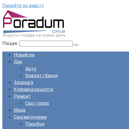
Перейти до вмісту
Пошук:
Новий рік
Дім
Авто
Кредит і банки
Здоров’я
Кулінарні рецепти
Ремонт
Сад і город
Мода
Своїми руками
Поробки