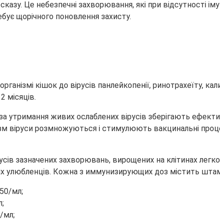
сказу. Це небезпечні захворювання, які при відсутності
ім
ебує щорічного поновлення захисту.
ганізмі кішок до вірусів панлейкопенії, ринотрахеїту, кали
2 місяців.
з-за утримання живих ослаблених вірусів зберігають ефект
нізм віруси розмножуються і стимулюють вакцинальні проц
русів зазначених захворювань, вирощених на клітинах легк
х улюбленців. Кожна з иммунизирующих доз містить шта
50/мл;
;
/мл;