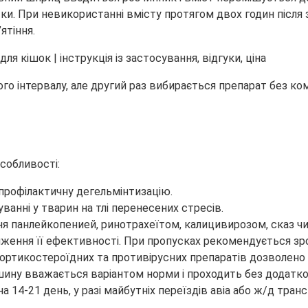
ки. При невикористанні вмісту протягом двох годин після 
ятіння.
го інтервалу, але другий раз вибирається препарат без к
собливості:
 профілактичну дегельмінтизацію.
нні у тварин на тлі перенесених стресів.
 панлейкопенией, ринотрахеїтом, калицивирозом, сказ чи
ження її ефективності. При пропусках рекомендується зр
ортикостероїдних та противірусних препаратів дозволено мі
шину вважається варіантом норми і проходить без додатко
а 14-21 день, у разі майбутніх переїздів авіа або ж/д т