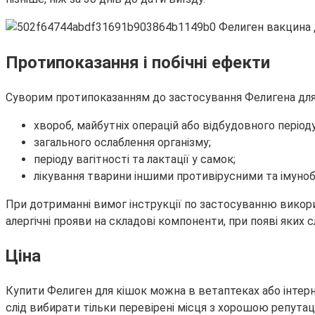
Протипоказання і побічні ефекти
Суворим протипоказанням до застосування Фелигена для к
хвороб, майбутніх операцій або відбудовного періоду
загального ослаблення організму;
періоду вагітності та лактації у самок;
лікування тварини іншими противірусними та імуно
При дотриманні вимог інструкції по застосуванню викорис
алергічні прояви на складові компоненти, при появі яких
Ціна
Купити Фелиген для кішок можна в ветаптеках або інтер
слід вибирати тільки перевірені місця з хорошою репутаці