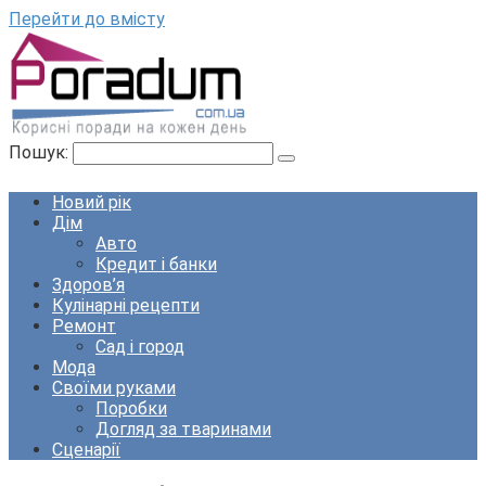
Перейти до вмісту
Пошук:
Новий рік
Дім
Авто
Кредит і банки
Здоров’я
Кулінарні рецепти
Ремонт
Сад і город
Мода
Своїми руками
Поробки
Догляд за тваринами
Сценарії