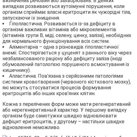
визначених речовин або захворювань. В деяких
випадках розвиваються аутоімунні порушення, коли
організм сприймає власні еритроцити як чужорідні тіла,
запускаючи їх знищення.
Гіпопластична. Розвивається із-за дефіциту в
організмі важливих вітамінів або мікроелементів
(вітамінів групи В, міді, селену, цинку, заліза), необхідних
для нормального функціонування всіх систем.
Аліментарна – одна з різновидів гіпопластичної
анемії. Спостерігається у цуценят з раннього віку через
незбалансованого раціону або дефіциту заліза (іноді
обумовлений патологією порушеного всмоктування із
кишечнику).
Апластична. Пов’язана з серйозними патологіями
системи кровотворення (червоного кісткового мозку),
які можуть стосуватися процесів формування
еритроцитів або інших кров’яних клітин.
Кожна з перелічених форм може мати регенеративний
або нерегенеративный характер. У першому випадку
організм буде самотужки швидко відновлювати
дефіцит еритроцитів, у другому – настільки швидке
відновлення неможливо.