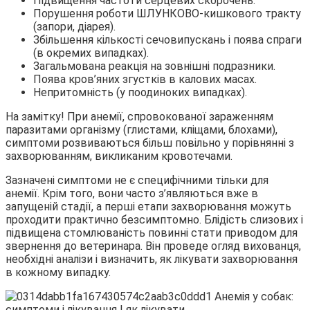
Підвищення частоти серцевих скорочень.
Порушення роботи ШЛУНКОВО-кишкового тракту
(запори, діарея).
Збільшення кількості сечовипускань і поява спраги
(в окремих випадках).
Загальмована реакція на зовнішні подразники.
Поява кров’яних згустків в калових масах.
Непритомність (у поодиноких випадках).
На замітку! При анемії, спровокованої зараженням
паразитами організму (глистами, кліщами, блохами),
симптоми розвиваються більш повільно у порівнянні з
захворюванням, викликаним кровотечами.
Зазначені симптоми не є специфічними тільки для
анемії. Крім того, вони часто з’являються вже в
запущеній стадії, а перші етапи захворювання можуть
проходити практично безсимптомно. Блідість слизових і
підвищена стомлюваність повинні стати приводом для
звернення до ветеринара. Він проведе огляд вихованця,
необхідні аналізи і визначить, як лікувати захворювання
в кожному випадку.