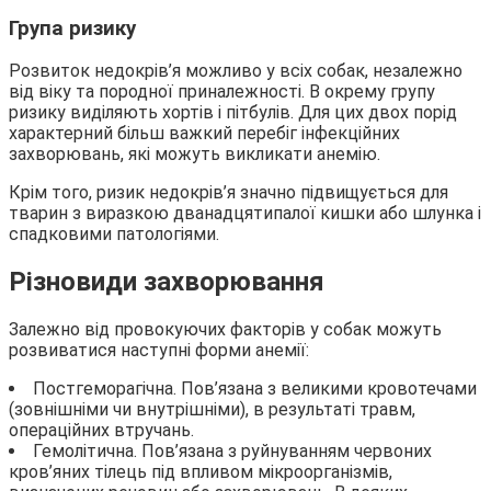
Група ризику
Розвиток недокрів’я можливо у всіх собак, незалежно
від віку та породної приналежності. В окрему групу
ризику виділяють хортів і пітбулів. Для цих двох порід
характерний більш важкий перебіг інфекційних
захворювань, які можуть викликати анемію.
Крім того, ризик недокрів’я значно підвищується для
тварин з виразкою дванадцятипалої кишки або шлунка і
спадковими патологіями.
Різновиди захворювання
Залежно від провокуючих факторів у собак можуть
розвиватися наступні форми анемії:
Постгеморагічна. Пов’язана з великими кровотечами
(зовнішніми чи внутрішніми), в результаті травм,
операційних втручань.
Гемолітична. Пов’язана з руйнуванням червоних
кров’яних тілець під впливом мікроорганізмів,