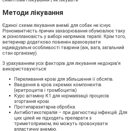
Методи лікування
Єдиної схеми лікування анемії для собак не існує.
Різноманітність причин захворювання обумовлює таку
ж різноплановість у виборі напрямків терапії. Крім того,
ветеринар додатково повинен враховувати
індивідуальні особливості тварини (вік, вага, загальний
стан організму).
З урахуванням усіх факторів для лікування недокрів’я
використовуються:
Переливання крові для збільшення її обсягів.
Введення в кров окремих компонентів
(еритроцитів і тромбоцитів)
Курс вітаміну К1 для нормалізації процесів
згортання крові.
Протипаразитарна обробка.
Антибіотикотерапія – при діагностиці інфекцій. Для
цих цілей не підходять препарати з
триметопримом, які можуть провокувати
апластичну анемію.