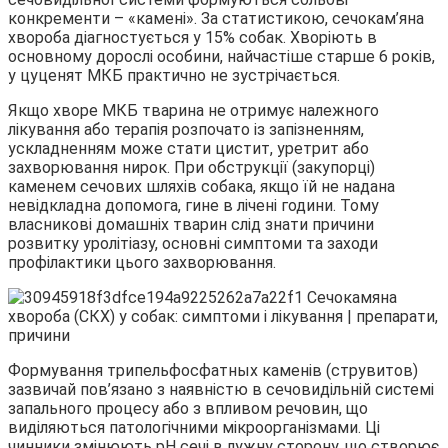
конкременти – «камені». За статистикою, сечокам’яна
хвороба діагностується у 15% собак. Хворіють в
основному дорослі особини, найчастіше
старше 6 років,
у цуценят МКБ практично не зустрічається.
Якщо хворе МКБ тварина не отримує належного
лікування або терапія розпочато із запізненням,
ускладненням може стати цистит, уретрит або
захворювання нирок. При обструкції (закупорці)
каменем сечових шляхів собака, якщо їй не надана
невідкладна допомога, гине в лічені години. Тому
власникові домашніх тварин слід знати причини
розвитку уролітіазу, основні симптоми та заходи
профілактики цього захворювання.
Формування трипельфосфатных каменів (струвитов)
зазвичай пов’язано з наявністю в сечовидільній системі
запального процесу або з впливом речовин, що
виділяються патологічними мікроорганізмами. Ці
чинники змінюють рН сечі в лужну сторону, що створює