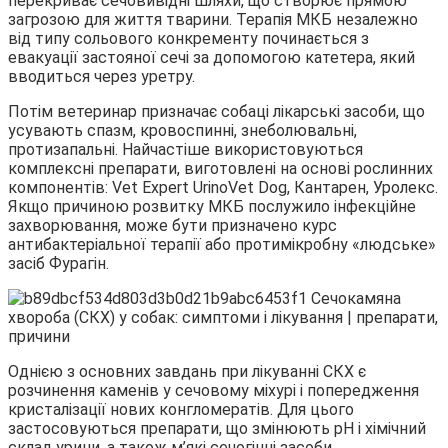
перекриває сечовивідні шляхи, що створює прямою
загрозою для життя тварини. Терапія МКБ незалежно
від типу сольового конкременту починається з
евакуації застояної сечі за допомогою катетера, який
вводиться через уретру.
Потім ветеринар призначає собаці лікарські засоби, що
усувають спазм, кровоспинні, знеболювальні,
протизапальні. Найчастіше використовуються
комплексні препарати, виготовлені на основі рослинних
компонентів: Vet Expert UrinoVet Dog, Кантарен, Уролекс.
Якщо причиною розвитку МКБ послужило інфекційне
захворювання, може бути призначено курс
антибактеріальної терапії або протимікробну «людське»
засіб Фурагін.
Однією з основних завдань при лікуванні СКХ є
розчинення каменів у сечовому міхурі і попередження
кристалізації нових конгломератів. Для цього
застосовуються препарати, що змінюють рН і хімічний
склад урини, а також м’які сечогінні засоби.