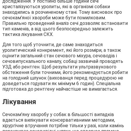
дослідження. У постійно більше години сечі
кристалізуються уролиты, які в організмі собаки
знаходились в розчиненому стані. Тому висновок про
сечокам’яної хвороби може бути помилковим.
Правильно проведений аналіз сечі дозволяє встановити
тип каменів, а від цього безпосередньо залежить
тактика лікування СКХ.
Для того щоб уточнити, де саме знаходиться
уролитический конкремент, які його розміри, а також
оцінити загальний стан сечового міхура, сечоводів і
сечовипускального каналу, собаці зазвичай проводять
УЗД або рентген. Щоб результати ультразвукового
обстеження були точними, його рекомендується робити
на голодний шлунок (вихованця перед процедурою не
доведеться годувати як мінімум 6 годин). Спеціальна
підготовка до рентгену найчастіше не вимагається.
Лікування
Сечокам’яну хворобу у собак в більшості випадків
вдається вилікувати консервативними методами,
хірургічне втручання потрібне тільки у разі, коли камінь