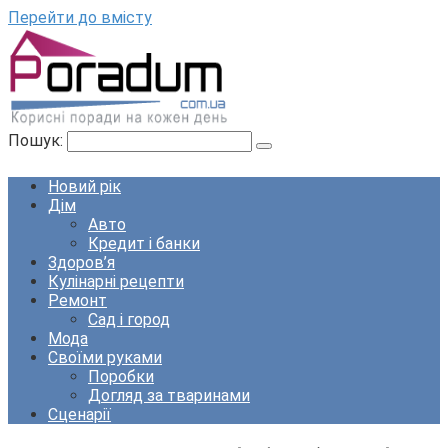
Перейти до вмісту
Пошук:
Новий рік
Дім
Авто
Кредит і банки
Здоров’я
Кулінарні рецепти
Ремонт
Сад і город
Мода
Своїми руками
Поробки
Догляд за тваринами
Сценарії