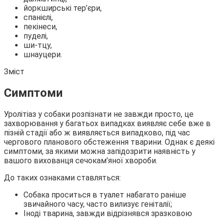
йоркширські тер’єри,
спанієлі,
пекінеси,
пуделі,
ши-тцу,
шнауцери.
Зміст
Симптоми
Уролітіаз у собаки розпізнати не завжди просто, це
захворювання у багатьох випадках виявляє себе вже в
пізній стадії або ж виявляється випадково, під час
чергового планового обстеження тварини. Однак є деякі
симптоми, за якими можна запідозрити наявність у
вашого вихованця сечокам’яної хвороби.
До таких ознаками ставляться:
Собака проситься в туалет набагато раніше
звичайного часу, часто вилизує геніталії;
Іноді тварина, завжди відрізнявся зразковою