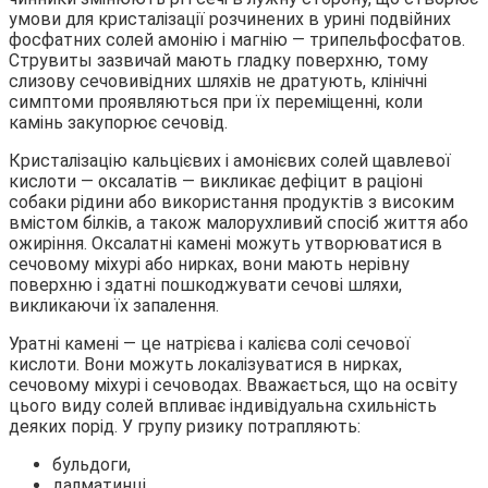
умови для кристалізації розчинених в урині подвійних
фосфатних солей амонію і магнію ― трипельфосфатов.
Струвиты зазвичай мають гладку поверхню, тому
слизову сечовивідних шляхів не дратують, клінічні
симптоми проявляються при їх переміщенні, коли
камінь закупорює сечовід.
Кристалізацію кальцієвих і амонієвих солей щавлевої
кислоти ― оксалатів ― викликає дефіцит в раціоні
собаки рідини або використання продуктів з високим
вмістом білків, а також малорухливий спосіб життя або
ожиріння. Оксалатні камені можуть утворюватися в
сечовому міхурі або нирках, вони мають нерівну
поверхню і здатні пошкоджувати сечові шляхи,
викликаючи їх запалення.
Уратні камені ― це натрієва і калієва солі сечової
кислоти. Вони можуть локалізуватися в нирках,
сечовому міхурі і сечоводах. Вважається, що на освіту
цього виду солей впливає індивідуальна схильність
деяких порід. У групу ризику потрапляють:
бульдоги,
далматинці,