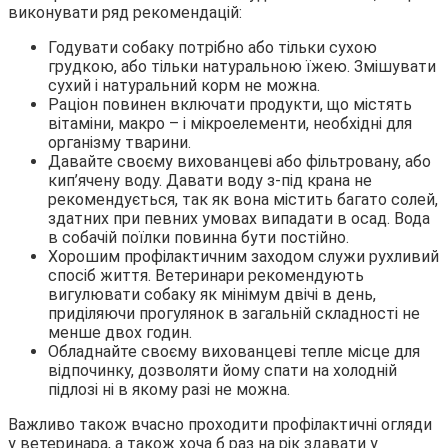
виконувати ряд рекомендацій:
Годувати собаку потрібно або тільки сухою
грудкою, або тільки натуральною їжею. Змішувати
сухий і натуральний корм не можна.
Раціон повинен включати продукти, що містять
вітаміни, макро – і мікроелементи, необхідні для
організму тварини.
Давайте своєму вихованцеві або фільтровану, або
кип’ячену воду. Давати воду з-під крана не
рекомендується, так як вона містить багато солей,
здатних при певних умовах випадати в осад. Вода
в собачій поїлки повинна бути постійно.
Хорошим профілактичним заходом служи рухливий
спосіб життя. Ветеринари рекомендують
вигулювати собаку як мінімум двічі в день,
приділяючи прогулянок в загальній складності не
менше двох годин.
Обладнайте своєму вихованцеві тепле місце для
відпочинку, дозволяти йому спати на холодній
підлозі ні в якому разі не можна.
Важливо також вчасно проходити профілактичні огляди
у ветеринара, а також хоча б раз на рік здавати у