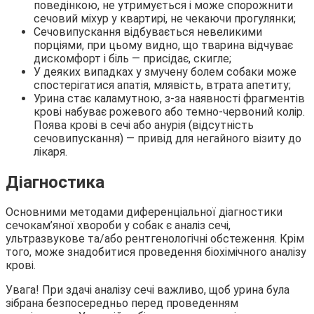
поведінкою, не утримується і може спорожнити
сечовий міхур у квартирі, не чекаючи прогулянки;
Сечовипускання відбувається невеликими
порціями, при цьому видно, що тварина відчуває
дискомфорт і біль ― присідає, скигле;
У деяких випадках у змучену болем собаки може
спостерігатися апатія, млявість, втрата апетиту;
Урина стає каламутною, з-за наявності фрагментів
крові набуває рожевого або темно-червоний колір.
Поява крові в сечі або анурія (відсутність
сечовипускання) ― привід для негайного візиту до
лікаря.
Діагностика
Основними методами диференціальної діагностики
сечокам’яної хвороби у собак є аналіз сечі,
ультразвукове та/або рентгенологічні обстеження. Крім
того, може знадобитися проведення біохімічного аналізу
крові.
Увага! При здачі аналізу сечі важливо, щоб урина була
зібрана безпосередньо перед проведенням