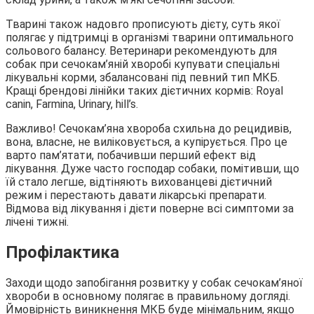
Тварині також надовго прописують дієту, суть якої
полягає у підтримці в організмі тварини оптимального
сольового балансу. Ветеринари рекомендують для
собак при сечокам’яній хворобі купувати спеціальні
лікувальні корми, збалансовані під певний тип МКБ.
Кращі брендові лінійки таких дієтичних кормів: Royal
canin, Farmina, Urinary, hill’s.
Важливо! Сечокам’яна хвороба схильна до рецидивів,
вона, власне, не виліковується, а купірується. Про це
варто пам’ятати, побачивши перший ефект від
лікування. Дуже часто господар собаки, помітивши, що
їй стало легше, відтіняють вихованцеві дієтичний
режим і перестають давати лікарські препарати.
Відмова від лікування і дієти поверне всі симптоми за
лічені тижні.
Профілактика
Заходи щодо запобігання розвитку у собак сечокам’яної
хвороби в основному полягає в правильному догляді.
Ймовірність виникнення МКБ буде мінімальним, якщо