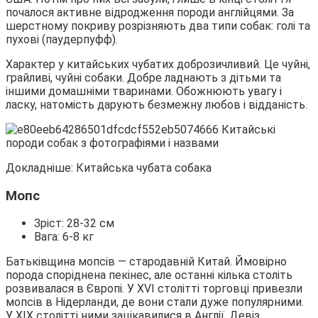
почалося активне відродження породи англійцями. За
шерстному покриву розрізняють два типи собак: голі та
пухові (паудерпуфф).
Характер у китайських чубатих доброзичливий. Це чуйні,
грайливі, чуйні собаки. Добре ладнають з дітьми та
іншими домашніми тваринами. Обожнюють увагу і
ласку, натомість дарують безмежну любов і відданість.
Докладніше: Китайська чубата собака
Мопс
Зріст: 28-32 см
Вага: 6-8 кг
Батьківщина мопсів ― стародавній Китай. Ймовірно
порода споріднена пекінес, але останні кілька століть
розвивалася в Європі. У XVI столітті торговці привезли
мопсів в Нідерланди, де вони стали дуже популярними.
У XIX столітті ними зацікавилися в Англії. Девіз