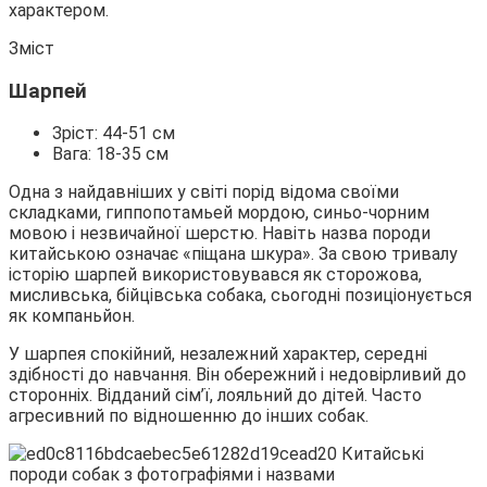
характером.
Зміст
Шарпей
Зріст: 44-51 см
Вага: 18-35 см
Одна з
найдавніших у світі порід відома своїми
складками, гиппопотамьей мордою, синьо-чорним
мовою і незвичайної шерстю. Навіть назва породи
китайською означає «піщана шкура». За свою тривалу
історію шарпей використовувався як сторожова,
мисливська, бійцівська собака, сьогодні позиціонується
як компаньйон.
У шарпея спокійний, незалежний характер, середні
здібності до навчання. Він обережний і недовірливий до
сторонніх. Відданий сім’ї, лояльний до дітей. Часто
агресивний по відношенню до інших собак.