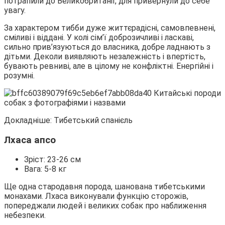
потрапили до Великобританії, для привернули до себе
увагу.
За характером тибби дуже життєрадісні, самовпевнені,
сміливі і віддані. У колі сім’ї доброзичливі і ласкаві,
сильно прив’язуються до власника, добре ладнають з
дітьми. Деколи виявляють незалежність і впертість,
бувають ревниві, але в цілому не конфліктні. Енергійні і
розумні.
Докладніше: Тибетський спанієль
Лхаса апсо
Зріст: 23-26 см
Вага: 5-8 кг
Ще одна стародавня порода, шанована тибетськими
монахами. Лхаса виконували функцію сторожів,
попереджали людей і великих собак про наближення
небезпеки.