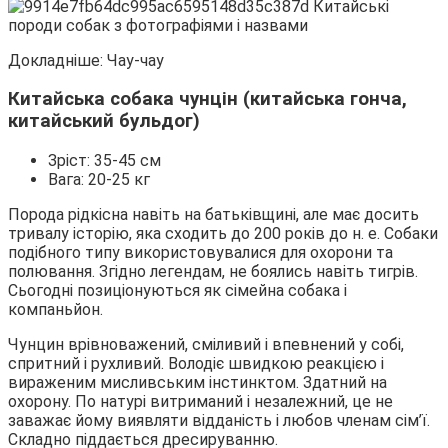
Докладніше: Чау-чау
Китайська собака чунцін (китайська гонча,
китайський бульдог)
Зріст: 35-45 см
Вага: 20-25 кг
Порода рідкісна навіть на батьківщині, але має досить
тривалу історію, яка сходить до 200 років до н. е. Собаки
подібного типу використовувалися для охорони та
полювання. Згідно легендам, не боялись навіть тигрів.
Сьогодні позиціонуються як сімейна собака і
компаньйон.
Чунцин врівноважений, сміливий і впевнений у собі,
спритний і рухливий. Володіє швидкою реакцією і
вираженим мисливським інстинктом. Здатний на
охорону. По натурі витриманий і незалежний, це не
заважає йому виявляти відданість і любов членам сім’ї.
Складно піддається дресируванню.