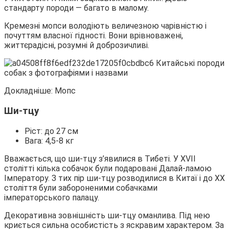
стандарту породи ― багато в малому.
Кремезні мопси володіють величезною чарівністю і
почуттям власної гідності. Вони врівноважені,
життєрадісні, розумні й доброзичливі.
Докладніше: Мопс
Ши-тцу
Ріст: до 27 см
Вага: 4,5-8 кг
Вважається, що ши-тцу з’явилися в Тибеті. У XVII
столітті кілька собачок були подаровані Далай-ламою
Імператору. З тих пір ши-тцу розводилися в Китаї і до XX
століття були забороненими собачками
імператорського палацу.
Декоративна зовнішність ши-тцу оманлива. Під нею
криється сильна особистість з яскравим характером. За