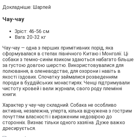
Докладніше: Шарпей
Чау-чау
Зріст: 46-56 см
Вага: 20-32 кг
Чау-чау ― одна з перших примітивних порід, яка
сформувалася в степах північного Китаю і Монголії. Ці
собаки з темно-синім язиком здаються набагато більше
за густою довгою шерстю. Використовувалися для
полювання, в оленеводстве, для охорони і навіть в
якості їздових. Спочатку займалися розведенням
породи в буддійських монастирях. Ченці підтримували
чистоту кровей і вели журнали, свого роду племінні
книги.
Характер у чау-чау складний. Собака не особливо
активна, незалежна, уперта, кілька відчужена з гострим
почуттям власності і вираженим недовірою до
сторонніх. Визнає тільки одного хазяїна. Дуже важко
дресирується.