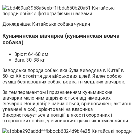
Докладніше: Китайська собака чунцин
Куньминская вівчарка (куньминская вовча
собака)
Зріст: 64-68 см
Вага: 30-38 кг
Заводська порода собак, яка була виведена в Китаї в
50-хх XX століття для військових цілей. Являє собою
суміш безпородних собак, вовка і німецьких вівчарок.
За темпераментом і призначенням куньминские
вівчарки мало чим відрізняються від німецьких
вівчарок. Вони добре навчаються, врівноважені, активні,
упевнені в собі, орієнтовані на власника.
Використовується в поліції, в якості охоронних і
сторожових собак, у військових цілях і як компаньйони.