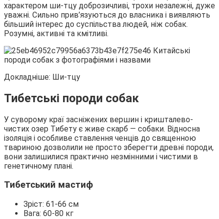
характером ши-тцу доброзичливі, трохи незалежні, дуже
уважні. Сильно прив’язуються до власника і виявляють
більший інтерес до суспільства людей, ніж собак.
Розумні, активні та кмітливі.
Докладніше: Ши-тцу
Тибетські породи собак
У суворому краї засніжених вершин і кришталево-
чистих озер Тибету є живе скарб ― собаки. Відносна
ізоляція і особливе ставлення ченців до священною
твариною дозволили не просто зберегти древні породи,
вони залишилися практично незмінними і чистими в
генетичному плані.
Тибетський мастиф
Зріст: 61-66 см
Вага: 60-80 кг