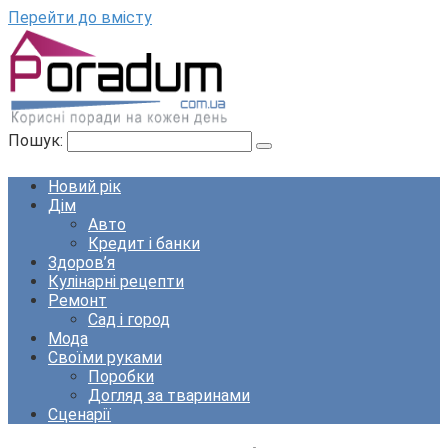
Перейти до вмісту
Пошук:
Новий рік
Дім
Авто
Кредит і банки
Здоров’я
Кулінарні рецепти
Ремонт
Сад і город
Мода
Своїми руками
Поробки
Догляд за тваринами
Сценарії