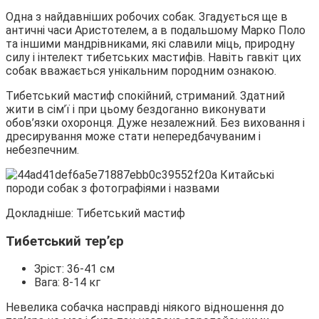
Одна з найдавніших робочих собак. Згадується ще в
античні часи Аристотелем, а в подальшому Марко Поло
та іншими мандрівниками, які славили міць, природну
силу і інтелект тибетських мастифів. Навіть гавкіт цих
собак вважається унікальним породним ознакою.
Тибетський мастиф спокійний, стриманий. Здатний
жити в сім’ї і при цьому бездоганно виконувати
обов’язки охоронця. Дуже незалежний. Без виховання і
дресирування може стати непередбачуваним і
небезпечним.
Докладніше: Тибетський мастиф
Тибетський тер’єр
Зріст: 36-41 см
Вага: 8-14 кг
Невелика собачка насправді ніякого відношення до