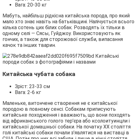
Вага: 20-30 кг
Мабуть, найбільш рідкісна китайська порода, про який
мало хто знає навіть на батьківщині. Налічується всього
кілька сотень цих білих собак. Розводять їх тільки в
одному селі ― Сясы, Гуйджоу. Використовують як
гончих, а також для сторожової служби, випасання
качок та інших тварин.
Китайська чубата собака
Зріст: 23-33 см
Вага: 2-6 кг
Маленьке, витончене створення не є китайської
породою в повному сенсі. Собакам приписують
китайське походження і вважають, що вони походять
від африканського голого тер’єра або ксолоитуинцли і
китайської домашньої собаки. На початку XX століття
голі китайські собаки почали з’являтися на виставці в
США. Потім про них всі забули, і лише в кінці століття