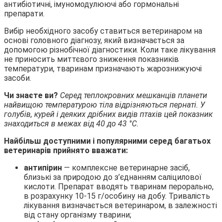
антибіотичні, імуномодулюючі або гормональні
препарати.
Вибір необхідного засобу ставиться ветеринаром на
основі головного діагнозу, який визначається за
допомогою різнобічної діагностики. Коли таке лікування
не приносить миттєвого зниження показників
температури, тваринам призначають жарознижуючі
засоби.
Чи знаєте ви?
Серед теплокровних мешканців планети
найвищою температурою тіла відрізняються пернаті. У
голубів, курей і деяких дрібних видів птахів цей показник
знаходиться в межах від 40 до 43 °С.
Найбільш доступними і популярними серед багатьох
ветеринарів прийнято вважати:
антипірин
— комплексне ветеринарне засіб,
близькі за природою до з’єднанням саліцилової
кислоти. Препарат вводять тваринам перорально,
в розрахунку 10-15 г/особину на добу. Тривалість
лікування визначається ветеринаром, в залежності
від стану організму тварини;