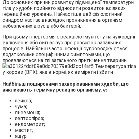
До основних причин розвитку підвищеної температури
тіла у худоби прийнято відносити розвиток всіляких
інфекційних уражень. Найчастіше цей фізіологічний
синдром настає внаслідок проникнення в організм
небезпечних вірусів або бактерій.
При цьому гіпертермія є реакцією імунітету на чужорідні
включення або сигналізує про розвиток запальних
процесів. Найбільш часто інфекції супроводжуються
додатковими специфічними симптомами, що
проявляються на тлі загального пригнічення тварини.
Найбільш поширеними захворюваннями худоби, що
викликають термічну реакцію організму, є:
лейкоз;
чума;
пневмонія;
лептоспіроз;
ендометрит;
мастит;
ящур;