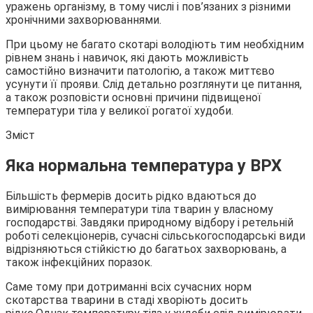
уражень організму, в тому числі і пов’язаних з різними
хронічними
захворюваннями.
При цьому не багато скотарі володіють тим необхідним
рівнем знань і навичок, які дають можливість
самостійно визначити патологію, а також миттєво
усунути її прояви. Слід детально розглянути це питання,
а також розповісти основні причини підвищеної
температури тіла у великої рогатої худоби.
Зміст
Яка нормальна температура у ВРХ
Більшість фермерів досить рідко вдаються до
вимірювання температури тіла тварин у власному
господарстві. Завдяки природному відбору і ретельній
роботі селекціонерів, сучасні сільськогосподарські види
відрізняються стійкістю до багатьох захворювань, а
також інфекційних поразок.
Саме тому при дотриманні всіх сучасних норм
скотарства тварини в стаді хворіють досить