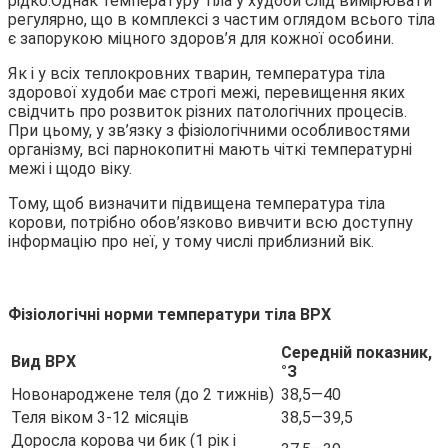
рідко.Однак температуру тіла у худоби слід вимірювати
регулярно, що в комплексі з частим оглядом всього тіла
є запорукою міцного здоров’я для кожної особини.
Як і у всіх теплокровних тварин, температура тіла
здорової худоби має строгі межі, перевищення яких
свідчить про розвиток різних патологічних процесів.
При цьому, у зв’язку з фізіологічними особливостями
організму, всі парнокопитні мають чіткі температурні
межі і щодо віку.
Тому, щоб визначити підвищена температура тіла
корови, потрібно обов’язково вивчити всю доступну
інформацію про неї, у тому числі приблизний вік.
Фізіологічні норми температури тіла ВРХ
Середній показник,
Вид ВРХ
°З
Новонароджене теля (до 2 тижнів)
38,5—40
Теля віком 3-12 місяців
38,5—39,5
Доросла корова чи бик (1 рік і