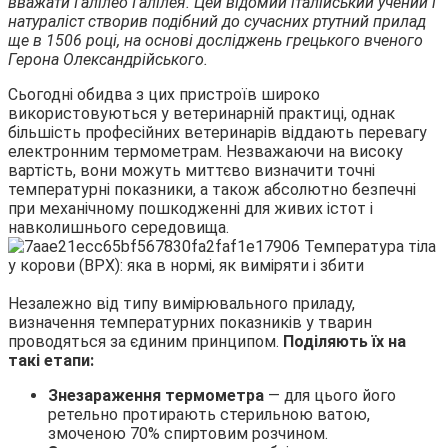
вважати Галілео Галілея. Цей відомий італійський учений і
натураліст створив подібний до сучасних ртутний прилад
ще в 1506 році, на основі досліджень грецького вченого
Герона Олександрійського.
Сьогодні обидва з цих пристроїв широко
використовуються у ветеринарній практиці, однак
більшість професійних ветеринарів віддають перевагу
електронним термометрам. Незважаючи на високу
вартість, вони можуть миттєво визначити точні
температурні показники, а також абсолютно безпечні
при механічному пошкодженні для живих істот і
навколишнього середовища.
Незалежно від типу вимірювального приладу,
визначення температурних показників у тварин
проводяться за єдиним принципом.
Поділяють їх на
такі етапи:
Знезараження термометра
— для цього його
ретельно протирають стерильною ватою,
змоченою 70% спиртовим розчином.