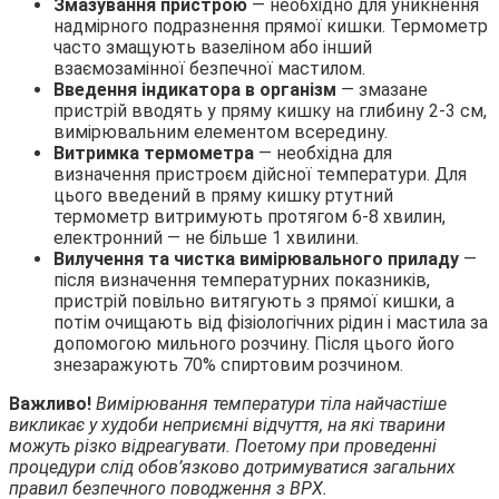
Змазування пристрою
— необхідно для уникнення
надмірного подразнення прямої кишки. Термометр
часто змащують вазеліном або інший
взаємозамінної безпечної мастилом.
Введення індикатора в організм
— змазане
пристрій вводять у пряму кишку на глибину 2-3 см,
вимірювальним елементом всередину.
Витримка термометра
— необхідна для
визначення пристроєм дійсної температури. Для
цього введений в пряму кишку ртутний
термометр витримують протягом 6-8 хвилин,
електронний — не більше 1 хвилини.
Вилучення та чистка вимірювального приладу
—
після визначення температурних показників,
пристрій повільно витягують з прямої кишки, а
потім очищають від фізіологічних рідин і мастила за
допомогою мильного розчину. Після цього його
знезаражують 70% спиртовим розчином.
Важливо!
Вимірювання температури тіла найчастіше
викликає у худоби неприємні відчуття, на які тварини
можуть різко відреагувати. Поетом
у при проведенні
процедури слід обов’язково дотримуватися загальних
правил безпечного поводження з ВРХ.