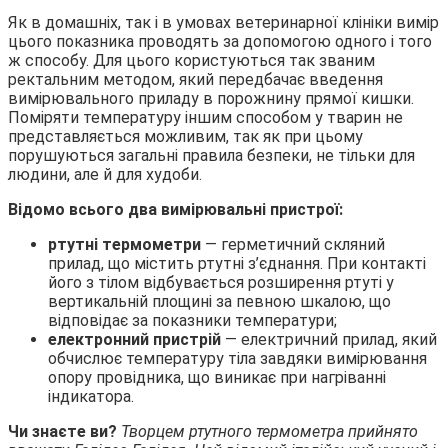
Як в домашніх, так і в умовах ветеринарної клініки вимір
цього показника проводять за допомогою одного і того
ж способу. Для цього користуються так званим
ректальним методом, який передбачає введення
вимірювального приладу в порожнину прямої кишки.
Поміряти температуру іншим способом у тварин не
представляється можливим, так як при цьому
порушуються загальні правила безпеки, не тільки для
людини, але й для худоби.
Відомо всього два вимірювальні пристрої:
ртутні термометри
— герметичний скляний
прилад, що містить ртутні з’єднання. При контакті
його з тілом відбувається розширення ртуті у
вертикальній площині за певною шкалою, що
відповідає за показники температури;
електронний пристрій
— електричний прилад, який
обчислює температуру тіла завдяки вимірювання
опору провідника, що виникає при нагріванні
індикатора.
Чи знаєте ви?
Творцем ртутного термометра прийнято