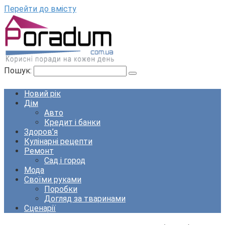
Перейти до вмісту
Пошук:
Новий рік
Дім
Авто
Кредит і банки
Здоров’я
Кулінарні рецепти
Ремонт
Сад і город
Мода
Своїми руками
Поробки
Догляд за тваринами
Сценарії