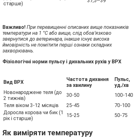
37,5—39
старше)
Важливо!
При перевищенні описаних вище показників
температури на 1 °С або вище, слід обов’язково
звернутися до ветеринара, інакше існує висока
ймовірність не помітити перші ознаки складних
захворювань.
Фізіологічні норми пульсу і дихальних рухів у
ВРХ
Частота дихання
Пульс,
Вид ВРХ
за хвилину
уд./хв
Новонароджене теля (до
30-50
100-140
2 тижнів)
Теля віком 3-12 місяців
25-45
70-100
Доросла корова чи бик (1
15-25
50-75
рік і старше)
Як виміряти температуру