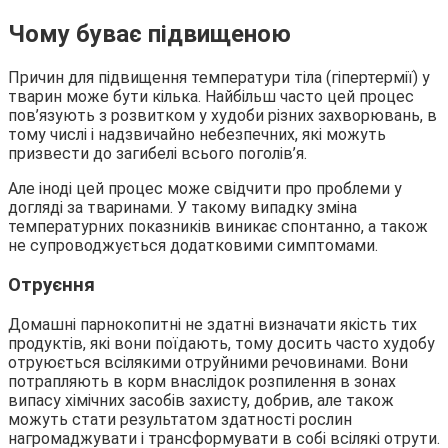
Чому буває підвищеною
Причин для підвищення температури тіла (гіпертермії) у
тварин може бути кілька. Найбільш часто цей процес
пов’язують з розвитком у худоби різних захворювань, в
тому числі і надзвичайно небезпечних, які можуть
призвести до загибелі всього поголів’я.
Але іноді цей процес може свідчити про проблеми у
догляді за тваринами. У такому випадку зміна
температурних показників виникає спонтанно, а також
не супроводжується додатковими симптомами.
Отруєння
Домашні парнокопитні не здатні визначати якість тих
продуктів, які вони поїдають, тому досить часто худобу
отруюється всілякими отруйними речовинами. Вони
потрапляють в корм внаслідок розпилення в зонах
випасу хімічних засобів захисту, добрив, але також
можуть стати результатом здатності рослин
нагромаджувати і трансформувати в собі всілякі отрути.