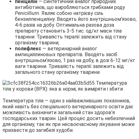
пеніцилін
— синтетичний аналог природних
антибіотиків, що виробляються грибками роду
Penicillium.
Являє собою натрієву сіль
бензилпеніциліну. Вводять його внутрішньом’язово,
4-6 разів на добу. Оптимальна разова доза
препарату становить 3-5 тис. од/кг маси тіла
тварини. Тривалість терапії залежить від стану
організму тварини;
полифлекс
— ветеринарний аналог
ампициллиновых препаратів. Вводять засіб
внутрішньом’язово, 1 раз на добу, в дозі 6-12 мг/кг
ваги тварини. Тривалість терапії залежить від
загального стану організму тварини.
Температура тіла — один з найважливіших показників,
який навіть без спеціального ветеринарного освіти дає
можливість визначити загальний стан здоров’я
господарських тварин. Цей процес досить небезпечний
для організму, так як при несвоєчасному лікуванні може
призвести до загибелі худоби.