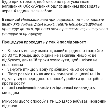
буде приготована, щоб м’ясо не протухло після
нагрівання. Обскубування ошпариванием проводять
через 4 години після забою.
Важливо!
Найважливіше при ощипывании – не порвати
шкіру, яка у качки дуже ніжна. Навіть найменша дірочка
призведе до того, що вона почне разлазиться, а це суттєво
ускладнить процедуру.
Процедура проходить у такій послідовності:
Візьміть велику ємність, залийте рідиною і нагрійте
до 80 ºС. Краще, щоб рідина не закипіла. Якщо ж це
відбулося, дайте їй трохи охолонути, щоб шкірка не
полопалася.
Занурте птицю у воду приблизно на 60 секунд.
Після розмістіть на чистій поверхні і ощипайте. На
відміну від попереднього способу робити це потрібно
проти росту.
Інші маніпуляції повністю ідентичні попереднім
методом.
Мінусом цього способу є те, що м’ясо набуває червоний
відтінок.