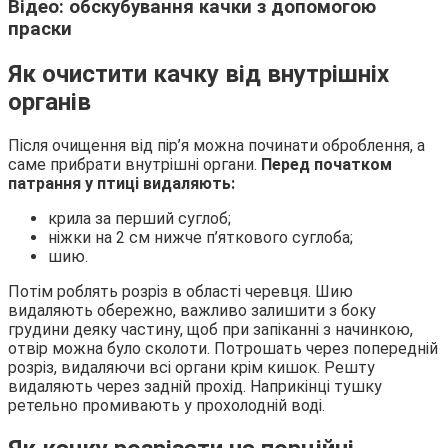
Відео: обскубування качки з допомогою
праски
Як очистити качку від внутрішніх
органів
Після очищення від пір’я можна починати оброблення, а
саме прибрати внутрішні органи.
Перед початком
патрання у птиці видаляють:
крила за перший суглоб;
ніжки на 2 см нижче п’яткового суглоба;
шию.
Потім роблять розріз в області черевця. Шию
видаляють обережно, важливо залишити з боку
грудини деяку частину, щоб при запіканні з начинкою,
отвір можна було сколоти. Потрошать через попередній
розріз, видаляючи всі органи крім кишок. Решту
видаляють через задній прохід. Наприкінці тушку
ретельно промивають у прохолодній воді.