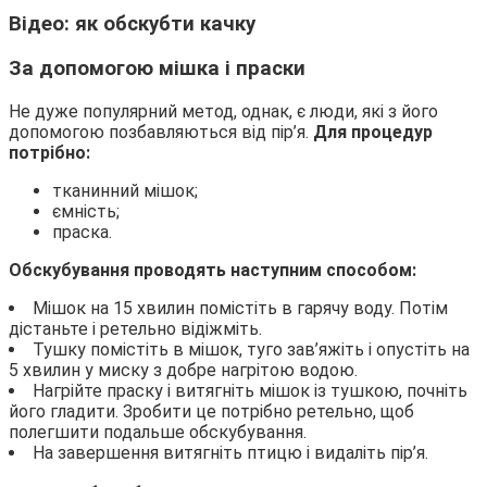
Відео: як обскубти качку
За допомогою мішка і праски
Не дуже популярний метод, однак, є люди, які з його
допомогою позбавляються від пір’я.
Для процедур
потрібно:
тканинний мішок;
ємність;
праска.
Обскубування проводять наступним способом:
Мішок на 15 хвилин помістіть в гарячу воду. Потім
дістаньте і ретельно відіжміть.
Тушку помістіть в мішок, туго зав’яжіть і опустіть на
5 хвилин у миску з добре нагрітою водою.
Нагрійте праску і витягніть мішок із тушкою, почніть
його гладити. Зробити це потрібно ретельно, щоб
полегшити подальше обскубування.
На завершення витягніть птицю і видаліть пір’я.