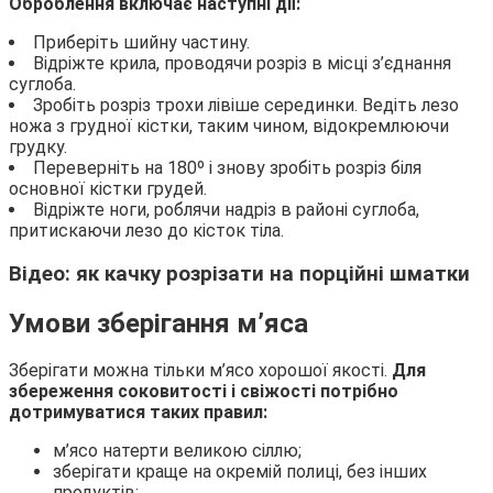
Оброблення включає наступні дії:
Приберіть шийну частину.
Відріжте крила, проводячи розріз в місці з’єднання
суглоба.
Зробіть розріз трохи лівіше серединки. Ведіть лезо
ножа з грудної кістки, таким чином, відокремлюючи
грудку.
Переверніть на 180º і знову зробіть розріз біля
основної кістки грудей.
Відріжте ноги, роблячи надріз в районі суглоба,
притискаючи лезо до кісток тіла.
Відео: як качку розрізати на порційні шматки
Умови зберігання м’яса
Зберігати можна тільки м’ясо хорошої якості.
Для
збереження соковитості і свіжості потрібно
дотримуватися таких правил:
м’ясо натерти великою сіллю;
зберігати краще на окремій полиці, без інших
продуктів;