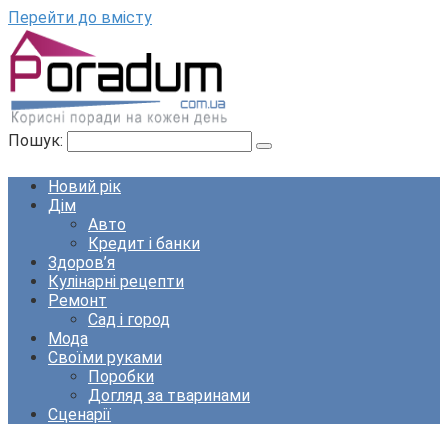
Перейти до вмісту
Пошук:
Новий рік
Дім
Авто
Кредит і банки
Здоров’я
Кулінарні рецепти
Ремонт
Сад і город
Мода
Своїми руками
Поробки
Догляд за тваринами
Сценарії