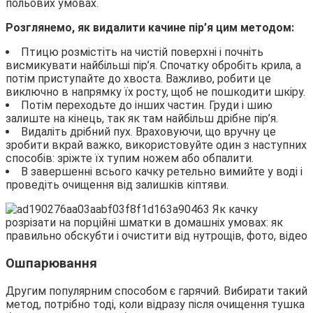
польових умовах.
Розглянемо, як видалити качине пір’я цим методом:
Птицю розмістіть на чистій поверхні і почніть
висмикувати найбільші пір’я. Спочатку обробіть крила, а
потім приступайте до хвоста. Важливо, робити це
виключно в напрямку їх росту, щоб не пошкодити шкіру.
Потім переходьте до інших частин. Груди і шию
залиште на кінець, так як там найбільш дрібне пір’я.
Видаліть дрібний пух. Враховуючи, що вручну це
зробити вкрай важко, використовуйте один з наступних
способів: зріжте їх тупим ножем або обпалити.
В завершенні всього качку ретельно вимийте у воді і
проведіть очищення від залишків кіптяви.
Ошпарювання
Другим популярним способом є гарячий. Вибирати такий
метод, потрібно тоді, коли відразу після очищення тушка