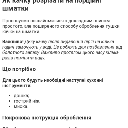
Як качку розрізати на порційні
шматки
Пропонуємо познайомитися з докладним описом
простого, але поширеного способу оброблення тушки
качки на шматки.
Важливо!
Дику качку після видалення пір’я на кілька
годин замочують у воді. Це роблять для позбавлення від
болотного запаху. Важливо протягом цього часу кілька
разів поміняти воду.
Що потрібно
Для цього будуть необхідні наступні кухонні
інструменти:
дошка;
гострий ніж;
миска.
Покрокова інструкція оброблення