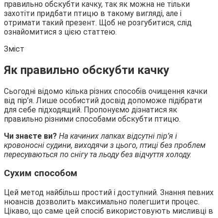
правильно обскубти качку, так як можна не тільки
захотіти придбати птицю в такому вигляді, але і
отримати такий презент. Щоб не розгубитися, слід
ознайомитися з цією статтею.
Зміст
Як правильно обскубти качку
Сьогодні відомо кілька
різних способів очищення качки
від пір’я. Лише особистий досвід допоможе підібрати
для себе підходящий. Пропонуємо дізнатися як
правильно різними способами обскубти птицю.
Чи знаєте ви?
На качиних лапках відсутні пір’я і
кровоносні судини, виходячи з цього, птиці без проблем
пересуваються по снігу та льоду без відчуття холоду.
Сухим способом
Цей метод найбільш простий і доступний. Знання певних
нюансів дозволить максимально полегшити процес.
Цікаво, що саме цей спосіб використовують мисливці в