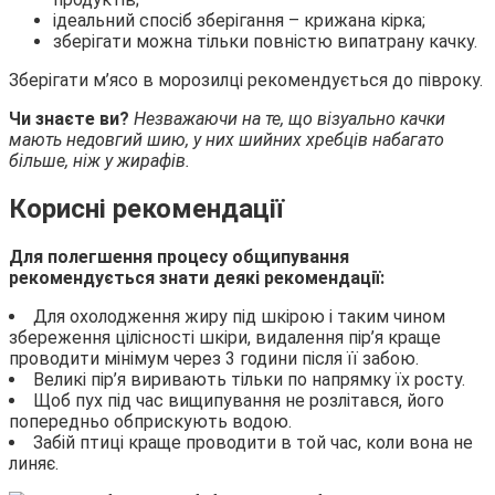
ідеальний спосіб зберігання – крижана кірка;
зберігати можна тільки повністю випатрану качку.
Зберігати м’ясо в морозилці рекомендується до півроку.
Чи знаєте ви?
Незважаючи на те, що візуально качки
мають недовгий шию, у них шийних хребців набагато
більше, ніж у жирафів.
Корисні рекомендації
Для полегшення процесу общипування
рекомендується знати деякі рекомендації:
Для охолодження жиру під шкірою і таким чином
збереження цілісності шкіри, видалення пір’я краще
проводити мінімум через 3 години після її забою.
Великі пір’я виривають тільки по напрямку їх росту.
Щоб пух під час вищипування не розлітався, його
попередньо обприскують водою.
Забій птиці краще проводити в той час, коли вона не
линяє.