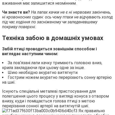
вживання має залишитися незмінним.
Чи знаєте ви?
На лапах качки не є ні нервових закінчень,
ні кровоносних судин: ось чому птахи не відчувають холод
під час ходіння по засніженому чи заледеневшему
покриву поверхні.
Техніка забою в домашніх умовах
Забій птиці проводиться зовнішнім способом і
виглядає наступним чином:
За пов’язані лапи качку тримають головою вниз,
крила закладаючи при цьому одне за інше.
Шию необхідно акуратно витягнути.
Гострим ножем акуратно перерізають сонну артерію
на шиї.
Існують спеціальні металеві пристосування для
полегшення цього процесу у вигляді конуса з отвором
внизу, куди і поміщається голова птиці з метою
перерізання сонної артерії на витягнутій шиї.