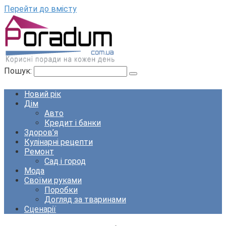
Перейти до вмісту
Пошук:
Новий рік
Дім
Авто
Кредит і банки
Здоров’я
Кулінарні рецепти
Ремонт
Сад і город
Мода
Своїми руками
Поробки
Догляд за тваринами
Сценарії