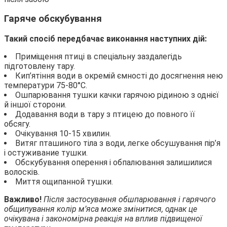
Гаряче обскубування
Такий спосіб передбачає виконання наступних дій:
Приміщення птиці в спеціальну заздалегідь
підготовлену тару.
Кип’ятіння води в окремій ємності до досягнення нею
температури 75-80°С.
Ошпарювання тушки качки гарячою рідиною з однієї
й іншої сторони.
Додавання води в тару з птицею до повного її
обсягу.
Очікування 10-15 хвилин.
Витяг пташиного тіла з води, легке обсушування пір’я
і остуживание тушки.
Обскубування оперення і обпалювання залишилися
волосків.
Миття ощипанной тушки.
Важливо!
Після застосування обшпарювання і гарячого
общипування колір м’яса може
змінитися, однак це
очікувана і закономірна реакція на вплив підвищеної