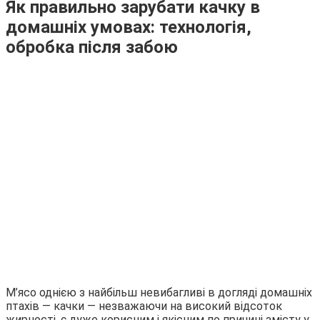
Як правильно зарубати качку в
домашніх умовах: технологія,
обробка після забою
М’ясо однією з найбільш невибагливі в догляді домашніх
птахів — качки — незважаючи на високий відсоток
жирності, є дуже корисним і якісним по причині змісту у