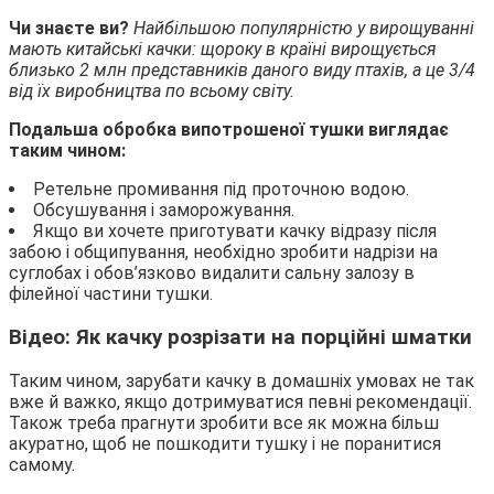
Чи знаєте ви?
Найбільшою популярністю у вирощуванні
мають китайські качки: щороку в країні вирощується
близько 2 млн представників даного виду птахів, а це 3/4
від їх виробництва по всьому світу.
Подальша обробка випотрошеної тушки виглядає
таким чином:
Ретельне промивання під проточною водою.
Обсушування і заморожування.
Якщо ви хочете приготувати качку відразу після
забою і общипування, необхідно зробити надрізи на
суглобах і обов’язково видалити сальну залозу в
філейної частини тушки.
Відео: Як качку розрізати на порційні шматки
Таким чином, зарубати качку в домашніх умовах не так
вже й важко, якщо дотримуватися певні рекомендації.
Також треба прагнути зробити все як можна більш
акуратно, щоб не пошкодити тушку і не поранитися
самому.