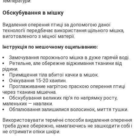
температури.
Обскубування в мішку
Видалення оперення птиці за допомогою даної
технології передбачає використання щільного мішка,
виготовленого з міцної матерії.
Інструкція по мешочному ощипыванию:
Замочування порожнього мішка в дуже гарячій воді.
Ретельне, але обережне віджимання тканини від
рідини.
Приміщення тіла вбитої качки в мішок.
Очікування 15-20 хвилин.
Проглаживание нагрітою праскою оперення птиці
через тканина мішечна.
Обскубування великих пір’я по напрямку росту,
маленьких — навпаки.
Обпалювання залишилися волосинок, миття тушки.
Використовувати термічні способи видалення оперення
треба дуже обережно, намагаючись не зашкодити собі і
не отримати опіки шкіри.