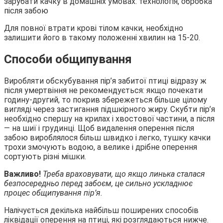
Для повної втрати крові тілом качки, необхідно
залишити його в такому положенні хвилин на 15-20.
Способи общипування
Виробляти обскубування пір’я забитої птиці відразу ж
після умертвіння не рекомендується: якщо почекати
годину-другий, то покрив збережеться більше цілому
вигляді через застигання підшкірного жиру. Скубти пір’я
необхідно спершу на крилах і хвостової частини, а після
— на шиї і грудинці. Щоб видалення оперення після
забою вироблялося більш швидко і легко, тушку качки
трохи змочують водою, а велике і дрібне оперення
сортують різні мішки.
Важливо!
Треба враховувати, що якщо линька сталася
безпосередньо перед забоєм, це сильно ускладнює
процес общипування пір’я.
Налічується декілька найбільш поширених способів
ліквідації оперення на птиці, які розглядаються нижче.