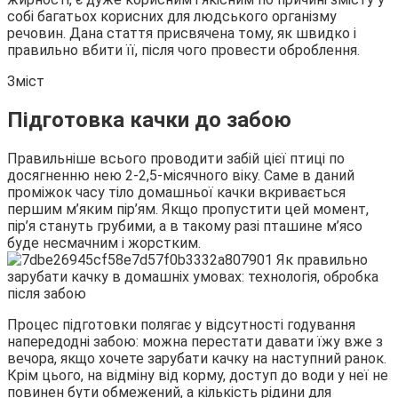
собі багатьох корисних для людського організму
речовин. Дана стаття присвячена тому, як швидко і
правильно вбити
її, після чого провести оброблення.
Зміст
Підготовка качки до забою
Правильніше всього проводити забій цієї птиці по
досягненню нею 2-2,5-місячного віку. Саме в даний
проміжок часу тіло домашньої качки вкривається
першим м’яким пір’ям. Якщо пропустити цей момент,
пір’я стануть грубими, а в такому разі пташине м’ясо
буде несмачним і жорстким.
Процес підготовки полягає у відсутності годування
напередодні забою: можна перестати давати їжу вже з
вечора, якщо хочете зарубати качку на наступний ранок.
Крім цього, на відміну від корму, доступ до води у неї не
повинен бути обмежений, а кількість рідини для