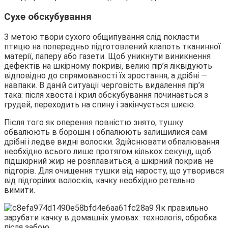
Сухе обскубування
З метою твори сухого общипування слід покласти
птицю на попередньо підготовлений клапоть тканинної
матерії, паперу або газети. Щоб уникнути виникнення
дефектів на шкірному покриві, великі пір’я ліквідують
відповідно до спрямованості їх зростання, а дрібні —
навпаки. В даній ситуації черговість видалення пір’я
така: після хвоста і крил обскубування починається з
грудей, переходить на спину і закінчується шиєю.
Після того як оперення повністю знято, тушку
обвалюють в борошні і обпалюють залишилися самі
дрібні і ледве видні волоски. Здійснювати обпалювання
необхідно всього лише протягом кількох секунд, щоб
підшкірний жир не розплавиться, а шкірний покрив не
підгорів. Для очищення тушки від наросту, що утворився
від підгорілих волосків, качку необхідно ретельно
вимити.