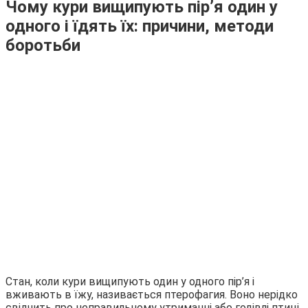
Чому кури вищипують пір’я один у
одного і їдять їх: причини, методи
боротьби
Стан, коли кури вищипують один у одного пір’я і
вживають в їжу, називається птерофагия. Воно нерідко
свідчить про неправильному утриманні або годівлі птиці.