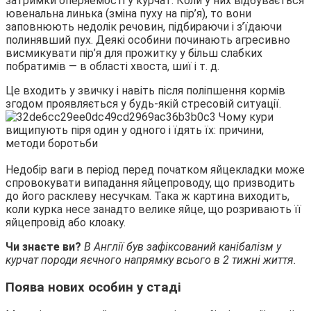
затримки оперяемості у курчат. Коли у них відбувається
ювенальна линька (зміна пуху на пір’я), то вони
заповнюють недолік речовин, підбираючи і з’їдаючи
полинявший пух. Деякі особини починають агресивно
висмикувати пір’я для прожитку у більш слабких
побратимів — в області хвоста, шиї і т. д.
Це входить у звичку і навіть після поліпшення кормів
згодом проявляється у будь-якій стресовій ситуації.
Недобір ваги в період перед початком яйцекладки може
спровокувати випадання яйцепроводу, що призводить
до його расклеву несучкам. Така ж картина виходить,
коли курка несе занадто велике яйце, що розривають її
яйцепровід або клоаку.
Чи знаєте ви?
В Англії був зафіксований канібалізм у
курчат породи яєчного напрямку всього в 2 тижні життя.
Поява нових особин у стаді