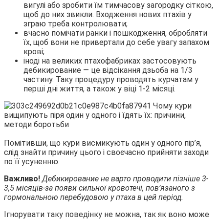
вигулі або зробити їм тимчасову загородку сіткою,
щоб до них звикли. Входження нових птахів у
зграю треба контролювати;
вчасно помічати ранки і пошкодження, обробляти
їх, щоб вони не привертали до себе увагу запахом
крові;
іноді на великих птахофабриках застосовують
дебикирование — це відсікання дзьоба на 1/3
частину. Таку процедуру проводять курчатам у
перші дні життя, а також у віці 1-2 місяці.
Помітивши, що кури висмикують один у одного пір’я,
слід знайти причину цього і своєчасно прийняти заходи
по її усуненню.
Важливо!
Дебикирование не варто проводити пізніше 3-
3,5 місяців-за появи сильної кровотечі, пов’язаного з
гормональною перебудовою у птаха в цей період.
Ігнорувати таку поведінку не можна, так як воно може