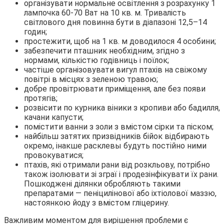
організувати нормальне освітлення з розрахунку 1
лампочка 60-70 Ват на 10 кв. м. Тривалість
світлового дня повинна бути в діапазоні 12,5–14
годин;
простежити, щоб на 1 кв. м доводилося 4 особини;
забезпечити пташник необхідним, згідно з
нормами, кількістю годівниць і поїлок;
частіше організовувати вигул птахів на свіжому
повітрі в місцях з зеленою травою;
добре провітрювати приміщення, але без появи
протягів;
розвісити по курника віники з кропиви або бадилля,
качани капусти;
помістити ванни з золи з вмістом сірки та піском;
найбільш затятих призвідників бійок відбирають
окремо, інакше расклевы будуть постійно ними
провокуватися;
птахів, які отримали рани від розкльову, потрібно
також ізолювати зі зграї і продезінфікувати їх рани.
Пошкоджені ділянки обробляють такими
препаратами — пеніцилінової або іхтіолової маззю,
настоянкою йоду з вмістом гліцерину.
Важливим моментом для вирішення проблеми є