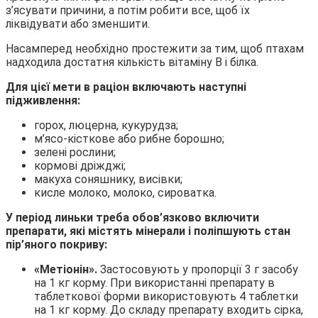
з’ясувати причини, а потім робити все, щоб їх
ліквідувати або зменшити.
Насамперед необхідно простежити за тим, щоб птахам
надходила достатня кількість вітаміну В і білка.
Для цієї мети в раціон включають наступні
підживлення:
горох, люцерна, кукурудза;
м’ясо-кісткове або рибне борошно;
зелені рослини;
кормові дріжджі;
макуха соняшнику, висівки;
кисле молоко, молоко, сироватка.
У період линьки треба обов’язково включити
препарати, які містять мінерали і поліпшують стан
пір’яного покриву:
«Метіонін».
Застосовують у пропорції 3 г засобу
на 1 кг корму. При використанні препарату в
таблеткової форми використовують 4 таблетки
на 1 кг корму. До складу препарату входить сірка,