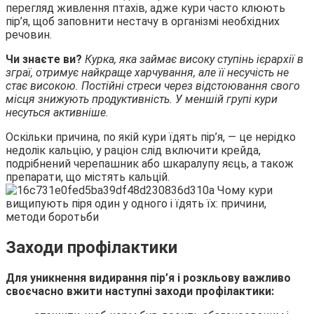
перегляд живлення птахів, адже кури часто клюють
пір’я, щоб заповнити нестачу в організмі необхідних
речовин.
Чи знаєте ви?
Курка, яка займає високу ступінь ієрархії в
зграї, отримує найкраще харчування, але її несучість не
стає високою. Постійні стреси через відстоювання свого
місця знижують продуктивність. У меншій групі кури
несуться активніше.
Оскільки причина, по якій кури їдять пір’я, — це нерідко
недолік кальцію, у раціон слід включити крейда,
подрібнений черепашник або шкаралупу яєць, а також
препарати, що містять кальцій.
Заходи профілактики
Для уникнення видирання пір’я і розкльову важливо
своєчасно вжити наступні заходи профілактики: