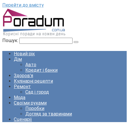
Перейти до вмісту
Пошук:
Новий рік
Дім
Авто
Кредит і банки
Здоров’я
Кулінарні рецепти
Ремонт
Сад і город
Мода
Своїми руками
Поробки
Догляд за тваринами
Сценарії