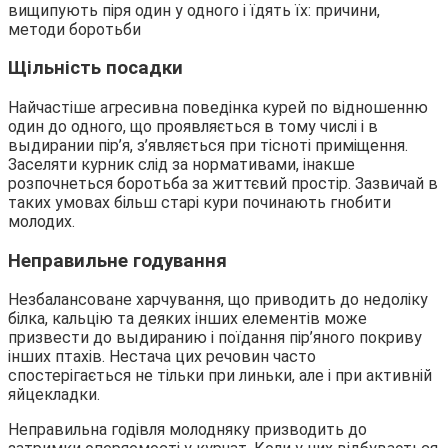
Щільність посадки
Найчастіше агресивна поведінка курей по відношенню
один до одного, що проявляється в тому числі і в
выдирании пір’я, з’являється при тісноті приміщення.
Заселяти курник слід за нормативами, інакше
розпочнеться боротьба за життєвий простір. Зазвичай в
таких умовах більш старі кури починають гнобити
молодих.
Неправильне годування
Незбалансоване харчування, що приводить до недоліку
білка, кальцію та деяких інших елементів може
призвести до выдиранию і поїдання пір’яного покриву
інших птахів. Нестача цих речовин часто
спостерігається не тільки при линьки, але і при активній
яйцекладки.
Неправильна годівля молодняку призводить до