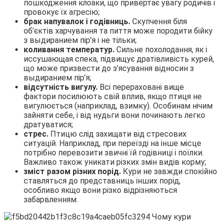
пошкодження клоаки, що привертає увагу родичів і
провокує їх агресію;
брак напувалок і годівниць.
Скупчення біля
об’єктів харчування та пиття може породити бійку
з выдиранием пір’я і не тільки;
коливання температур.
Сильне похолодання, як і
иссушающая спека, підвищує дратівливість курей,
що може призвести до з’ясування відносин з
выдиранием пір’я;
відсутність вигулу.
Всі перераховані вище
фактори посилюють свій вплив, якщо птиця не
вигулюється (наприклад, взимку). Особинам нічим
зайняти себе, і від нудьги вони починають легко
дратуватися;
стрес.
Птицю слід захищати від стресових
ситуацій. Наприклад, при переїзді на інше місце
потрібно перевозити звичні їй годівниці і поїлки.
Важливо також уникати різких змін видів корму;
зміст разом різних порід.
Кури не завжди спокійно
ставляться до представниць інших порід,
особливо якщо вони різко відрізняються
забарвленням.