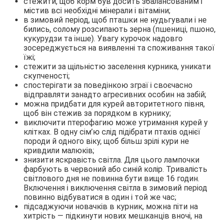
стежити, щоб корм був досить збалансованим і
містив всі необхідні мінерали і вітаміни;
в зимовий період, щоб пташки не нудьгували і не
бились, солому розсипають зерна (пшениці, пшоно,
кукурудзи та інше). Увагу курочок надовго
зосереджується на виявленні та споживання такої
їжі;
стежити за щільністю заселення курника, уникати
скупченості;
спостерігати за поведінкою зграї і своєчасно
відправляти занадто агресивних особин на забій;
можна придбати для курей авторитетного півня,
щоб він стежив за порядком в курнику;
виключити птерофагию може утримання курей у
клітках. В одну сім’ю слід підібрати птахів однієї
породи й одного віку, щоб більш зрілі кури не
кривдили малюків;
знизити яскравість світла. Для цього лампочки
фарбують в червоний або синій колір. Тривалість
світлового дня не повинна бути вище 16 годин.
Включення і виключення світла в зимовий період
повинно відбуватися в один і той же час;
підсаджуючи новачків в курник, можна піти на
хитрість — підкинути нових мешканців вночі, на