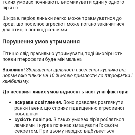
таких умовах починають висмикувати один у одного
пір’я і є.
Шкіра в період линьки легко може травмуватися до
крові, що посилює агресію і може погано закінчитися
для птиці з пошкодженнями.
Порушення умов утримання
Птицю слід правильно утримувати, тоді ймовірність
появи птерофагии буде мінімальна.
Важливо!
Збільшення щільності населення курника від
норми вже тільки на 10 % може призвести до птерофагии і
канібалізму.
До несприятливих умов відносять наступні фактори:
яскраве освітлення.
Воно дозволяє розглянути
ранки і вени, що сприяє підвищенню агресивної
поведінки;
сухість повітря.
В таких умовах пір’я робляться
ламкими, і курка починає змащувати їх своїм
секретом. При цьому нерідко відбувається