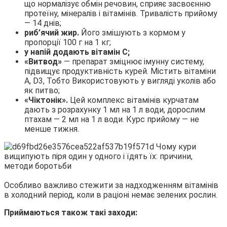
що нормалізує обмін речовин, сприяє засвоєнню
протеїну, мінералів і вітамінів. Тривалість прийому
— 14 днів;
риб’ячий жир.
Його змішують з кормом у
пропорції 100 г на 1 кг;
у напій додають вітамін С;
«Витвод»
— препарат зміцнює імунну систему,
підвищує продуктивність курей. Містить вітаміни
А, D3, Тобто Використовують у вигляді уколів або
як питво;
«Чіктонік».
Цей комплекс вітамінів курчатам
дають з розрахунку 1 мл на 1 л води, дорослим
птахам — 2 мл на 1 л води. Курс прийому — не
менше тижня.
Особливо важливо стежити за надходженням вітамінів
в холодний період, коли в раціоні немає зелених рослин.
Приймаються також такі заходи: