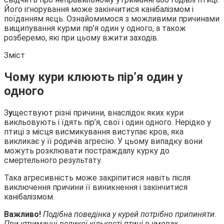
Його ігнорування може закінчитися канібалізмом і
поїданням яєць. Ознайомимося з можливими причинами
вищипування
курми пір’я один у одного, а також
розберемо, які при цьому вжити заходів.
Зміст
Чому кури клюють пір’я один у
одного
З
у
ществуют різні причини, внаслідок яких кури
викльовують і їдять пір’я, свої і один одного. Нерідко у
птиці з місця висмикування виступає кров, яка
викликає у її родичів агресію. У цьому випадку вони
можуть розклювати постраждалу курку до
смертельного результату.
Така агресивність може закріпитися навіть після
виключення причини її виникнення і закінчитися
канібалізмом.
Важливо!
Подібна поведінка у курей потрібно припиняти.
При утриманні великої кількості птиці в умовах