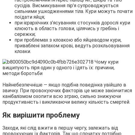
сусідів. Висмикування пір’я супроводжується
сильними ушкодженнями тіла. Кури можуть почати
поїдати яйця;
при ієрархічних з’ясуваннях стосунків дорослі кури
клюють в область голови, цілячись у гребінь і
сережки;
при проблемах з клоакою або яйцеводом кури,
приваблені запахом крові, ведуть розкльовування
клоаки.
Найнебезпечніше — якщо подібна поведінка увійшло в
звичку. При провокуючих факторів це може закінчитися
канібалізмом охопити всю зграю, сильно знижуючи
продуктивність і викликаючи велику кількість смертей.
Як вирішити проблему
Заходи, які слід вжити в першу чергу, залежать від
провокуючих їх факторів. Так що спочатку потрібно