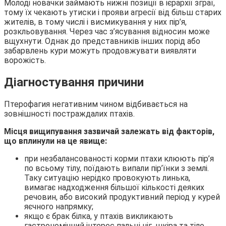
Молоді новачки займають нижні позиції в ієрархії зграї,
тому їх чекають утиски і прояви агресії від більш старих
жителів, в тому числі і висмикування у них пір’я,
розкльовування. Через час з’ясування відносин може
вщухнути. Однак до представників інших порід або
забарвлень кури можуть продовжувати виявляти
ворожість.
Діагностування причини
Птерофагия негативним чином відбивається на
зовнішності постраждалих птахів.
Місця вищипування зазвичай залежать від факторів,
що вплинули на це явище:
при незбалансованості корми птахи клюють пір’я
по всьому тілу, поїдають випали пір’їнки з землі.
Таку ситуацію нерідко провокують линька,
вимагає надходження більшої кількості деяких
речовин, або високий продуктивний період у курей
яєчного напрямку;
якщо є брак білка, у птахів викликають
гастрономічний інтерес пальці ніг, шкіра та тіло