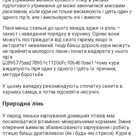
підлогового утримання це може закінчитися масовим
расклевом, коли кури не тільки висмикують і їдять один у
одного пір’я, але і викльовують очі і животи.
Півні менш схильні до цього явища, адже їх роль —
захист і наведення порядку в курнику. Однак вони
можуть постраждати від свого гарему, якщо їх
авторитет невеликий. Іноді більш дорослі кури можуть
не прийняти молодого півня і почати видирати у нього
пір’я.
У цьому випадку рекомендують спочатку селити в
курнику самця, а потім підселяти несучок.
Природна лінь
У період линьки харчування домашніх птахів має
посилюватися вітамінно-мінеральними кормами. Зміна
оперення вимагає збалансованого харчування і робить
птицю більш дратівливою (як і будь-які стреси). Кури в