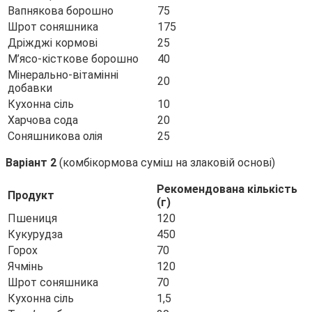
Вапнякова борошно
75
Шрот соняшника
175
Дріжджі кормові
25
М’ясо-кісткове борошно
40
Мінерально-вітамінні
20
добавки
Кухонна сіль
10
Харчова сода
20
Соняшникова олія
25
Варіант 2
(комбікормова суміш на злаковій основі)
Рекомендована кількість
Продукт
(г)
Пшениця
120
Кукурудза
450
Горох
70
Ячмінь
120
Шрот соняшника
70
Кухонна сіль
1,5