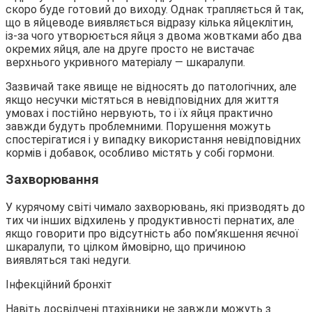
скоро буде готовий до виходу. Однак трапляється й так,
що в яйцеводе виявляється відразу кілька яйцеклітин,
із-за чого утворюється яйця з двома жовтками або два
окремих яйця, але на друге просто не вистачає
верхнього укривного матеріалу — шкаралупи.
Зазвичай таке явище не відносять до патологічних, але
якщо несучки містяться в невідповідних для життя
умовах і постійно нервують, то і їх яйця практично
завжди будуть проблемними. Порушення можуть
спостерігатися і у випадку використання невідповідних
кормів і добавок, особливо містять у собі гормони.
Захворювання
У курячому світі чимало захворювань, які призводять до
тих чи інших відхилень у продуктивності пернатих, але
якщо говорити про відсутність або пом’якшення яєчної
шкаралупи, то цілком ймовірно, що причиною
виявляться такі недуги.
Інфекційний бронхіт
Навіть досвідчені птахівники не завжди можуть з