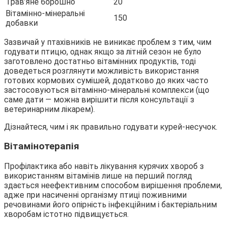
Трав’яне борошно
20
Вітамінно-мінеральні
150
добавки
Зазвичай у птахівників не виникає проблем з тим, чим
годувати птицю, однак якщо за літній сезон не було
заготовлено достатньо вітамінних продуктів, тоді
доведеться розглянути можливість використання
готових кормових сумішей, додатково до яких часто
застосовуються вітамінно-мінеральні комплекси (що
саме дати — можна вирішити після консультації з
ветеринарним лікарем).
Дізнайтеся, чим і як правильно годувати курей-несучок.
Вітамінотерапія
Профілактика або навіть лікування курячих хвороб з
використанням вітамінів лише на перший погляд
здається неефективним способом вирішення проблеми,
адже при насиченні організму птиці поживними
речовинами його опірність інфекційним і бактеріальним
хворобам істотно підвищується.