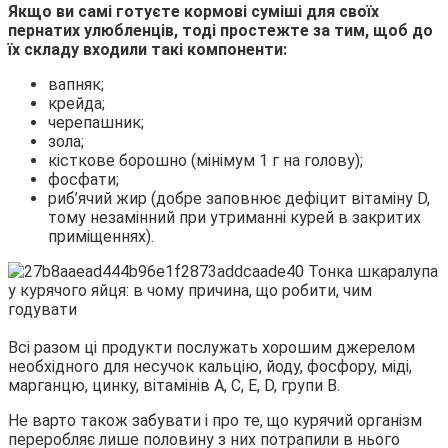
Якщо ви самі готуєте кормові суміші для своїх
пернатих улюбленців, тоді простежте за тим, щоб до
їх складу входили такі компоненти:
вапняк;
крейда;
черепашник;
зола;
кісткове борошно (мінімум 1 г на голову);
фосфати;
риб’ячий жир (добре заповнює дефіцит вітаміну D,
тому незамінний при утриманні курей в закритих
приміщеннях).
Всі разом ці продукти послужать хорошим джерелом
необхідного для несучок кальцію, йоду, фосфору, міді,
марганцю, цинку, вітамінів A, C, E, D, групи B.
Не варто також забувати і про те, що курячий організм
переробляє лише половину з них потрапили в нього