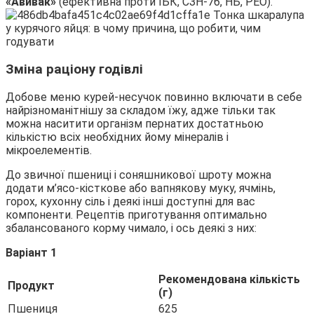
«Авивак»
(ефективна проти ІБК, СЗН-76, НБ, РЕО).
Зміна раціону годівлі
Добове меню курей-несучок повинно включати в себе
найрізноманітнішу за складом їжу, адже тільки так
можна наситити організм пернатих достатньою
кількістю всіх необхідних йому мінералів і
мікроелементів.
До звичної пшениці і соняшникової шроту можна
додати м’ясо-кісткове або вапнякову муку, ячмінь,
горох, кухонну сіль і деякі інші доступні для вас
компоненти. Рецептів приготування оптимально
збалансованого корму чимало, і ось деякі з них:
Варіант 1
Рекомендована кількість
Продукт
(г)
Пшениця
625