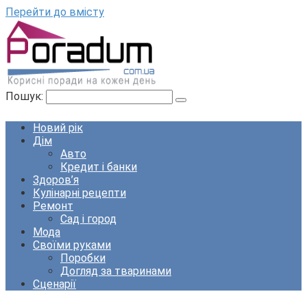
Перейти до вмісту
Пошук:
Новий рік
Дім
Авто
Кредит і банки
Здоров’я
Кулінарні рецепти
Ремонт
Сад і город
Мода
Своїми руками
Поробки
Догляд за тваринами
Сценарії