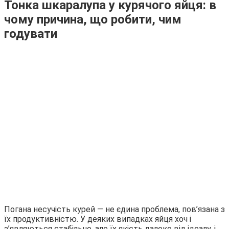
Тонка шкаралупа у курячого яйця: в
чому причина, що робити, чим
годувати
Погана несучість курей — не єдина проблема, пов’язана з
їх продуктивністю. У деяких випадках яйця хоч і
з’являються стабільно, але їх якість далеко від ідеалу, і