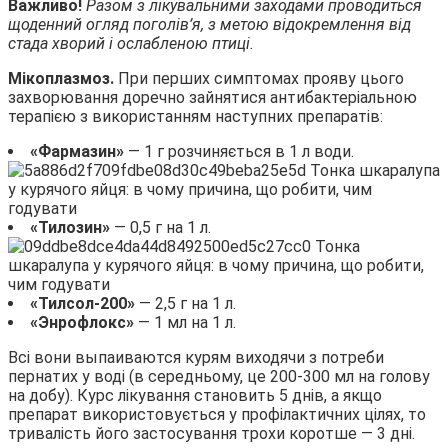
Важливо!
Разом з лікувальними заходами проводиться
щоденний огляд поголів’я, з метою відокремлення від
стада хворий і ослабленою птиці.
Мікоплазмоз.
При перших симптомах прояву цього
захворювання доречно зайнятися антибактеріальною
терапією з використанням наступних препаратів:
«Фармазин»
— 1 г розчиняється в 1 л води.
«Тилозин»
— 0,5 г на 1 л.
«Тилсол-200»
— 2,5 г на 1 л.
«Энрофлокс»
— 1 мл на 1 л.
Всі вони выпаиваются курям виходячи з потреби
пернатих у воді (в середньому, це 200-300 мл на голову
на добу). Курс лікування становить 5 днів, а якщо
препарат використовується у профілактичних цілях, то
тривалість його застосування трохи коротше — 3 дні.