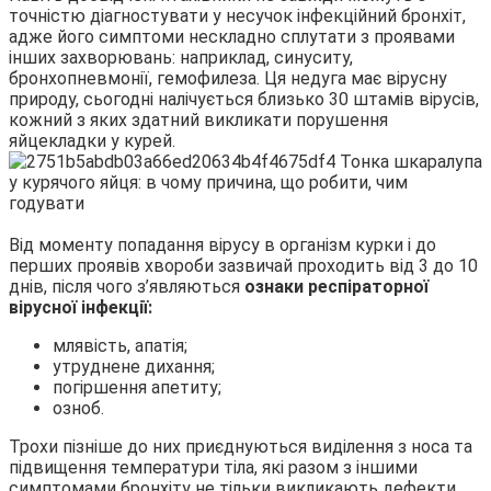
точністю діагностувати у несучок інфекційний бронхіт,
адже його симптоми нескладно сплутати з проявами
інших захворювань: наприклад, синуситу,
бронхопневмонії, гемофилеза. Ця недуга має вірусну
природу, сьогодні налічується близько 30 штамів вірусів,
кожний з яких здатний викликати порушення
яйцекладки у курей.
Від моменту попадання вірусу в організм курки і до
перших проявів хвороби зазвичай проходить від 3 до 10
днів, після чого з’являються
ознаки респіраторної
вірусної інфекції:
млявість, апатія;
утруднене дихання;
погіршення апетиту;
озноб.
Трохи пізніше до них приєднуються виділення з носа та
підвищення температури тіла, які разом з іншими
симптомами бронхіту не тільки викликають дефекти