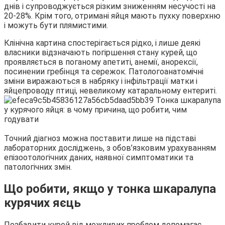
днів і супроводжується різким зниженням несучості на
20-28%. Крім того, отримані яйця мають пухку поверхню
і можуть бути плямистими.
Клінічна картина спостерігається рідко, і лише деякі
власники відзначають погіршення стану курей, що
проявляється в поганому апетиті, анемії, анорексії,
посинении гребінця та сережок. Патологоанатомічні
зміни виражаються в набряку і інфільтрації матки і
яйцепроводу птиці, невеликому катаральному ентериті.
Точний діагноз можна поставити лише на підставі
лабораторних досліджень, з обов’язковим урахуванням
епізоотологічних даних, наявної симптоматики та
патологічних змін.
Що робити, якщо у тонка шкаралупа
курячих яєць
Позбавити курей від можливих проблем допомагає