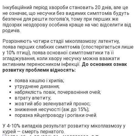
Інкубаційний період хвороби становить 20 днів, але це
не означає, що несучки без видимих симптомів будуть
безпечні для решти поголів’я, тому при перших же
підозрах нездорову особина краще на час відселити від
родичів.
Розрізняють чотири стадії мікоплазмозу: латентну,
поява перших слабких симптомів (спостерігається лише
у 10% птиці), поява основної симптоматики та її
згладжування, коли хвору несучку можна вважати
активним переносником інфекції.
До основних ознак
розвитку проблеми відносять:
поява кашлю і хрипів;
утруднене дихання;
набряклість повік, почервоніння очей;
втрату апетиту;
жовтий або зеленуватий пронос;
зниження несучості (аж до 15%);
поразка яйцепроводу і рогівки очей.
У 4-10% випадків результат розвитку мікоплазмозу у
курей — смерть пернатого.