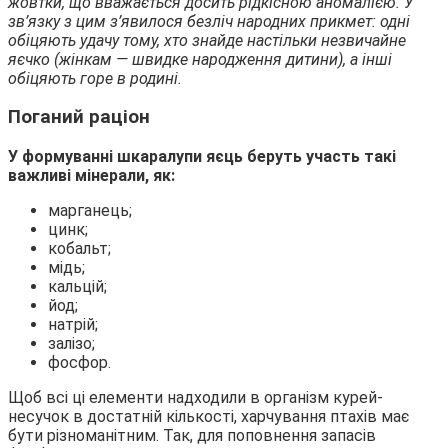
жовтки, що вважається досить рідкісною аномалією. У
зв’язку з цим з’явилося безліч народних прикмет: одні
обіцяють удачу тому, хто знайде настільки незвичайне
яєчко (жінкам — швидке народження дитини), а інші
обіцяють горе в родині.
Поганий раціон
У формуванні шкаралупи яєць беруть участь такі
важливі мінерали, як:
марганець;
цинк;
кобальт;
мідь;
кальцій;
йод;
натрій;
залізо;
фосфор.
Щоб всі ці елементи надходили в організм курей-
несучок в достатній кількості, харчування птахів має
бути різноманітним. Так, для поповнення запасів