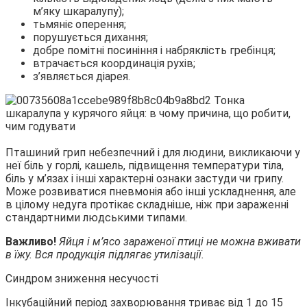
м’яку шкаралупу);
тьмяніє оперення;
порушується дихання;
добре помітні посиніння і набряклість гребінця;
втрачається координація рухів;
з’являється діарея.
Пташиний грип небезпечний і для людини, викликаючи у
неї біль у горлі, кашель, підвищення температури тіла,
біль у м’язах і інші характерні ознаки застуди чи грипу.
Може розвиватися пневмонія або інші ускладнення, але
в цілому недуга протікає складніше, ніж при зараженні
стандартними людськими типами.
Важливо!
Яйця і м’ясо зараженої птиці не можна вживати
в їжу. Вся продукція підлягає утилізації.
Синдром зниження несучості
Інкубаційний період захворювання триває від 1 до 15