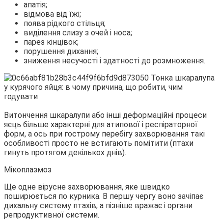
апатія;
відмова від їжі;
поява рідкого стільця;
виділення слизу з очей і носа;
парез кінцівок;
порушення дихання;
зниження несучості і здатності до розмноження.
Витончення шкаралупи або інші деформаційні процеси
яєць більше характерні для атипової і респіраторної
форм, а ось при гострому перебігу захворювання такі
особливості просто не встигають помітити (птахи
гинуть протягом декількох днів).
Мікоплазмоз
Ще одне вірусне захворювання, яке швидко
поширюється по курника. В першу чергу воно зачіпає
дихальну систему птахів, а пізніше вражає і органи
репродуктивної системи.