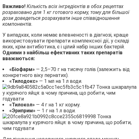
Важливо!
Кількість всіх інгредієнтів в обох рецептах
розраховано для 1 кг готового корму, тому для більшої
дози доведеться розрахувати інше співвідношення
компонентів.
У випадках, коли немає впевненості в діагнозі, краще
використовувати препарати комплексної дії, у складі
яких, крім антибіотика, є і цілий набір інших бактерій.
Одними з найбільш ефективних таких препаратів
вважаються:
«Біофарм»
— 2,5–70 г на тисячу голів (залежить від
конкретного віку пернатих).
«Тилодокс»
— 1 мл на 1 л води.
«Тилокол»
— 4 г на 1 кг корму.
«Эриприм»
— 1 г на 1 л води.