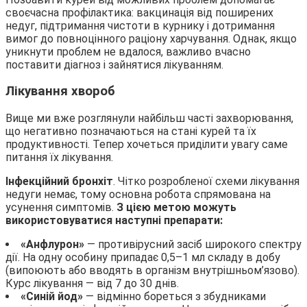
своєчасна профілактика: вакцинація від поширених
недуг, підтримання чистоти в курнику і дотримання
вимог до повноцінного раціону харчування. Однак, якщо
уникнути проблем не вдалося, важливо вчасно
поставити діагноз і зайнятися лікуванням.
Лікування хвороб
Вище ми вже розглянули найбільш часті захворювання,
що негативно позначаються на стані курей та їх
продуктивності. Тепер хочеться приділити увагу саме
питання їх лікування.
Інфекційний бронхіт
. Чітко розробленої схеми лікування
недуги немає, тому основна робота спрямована на
усунення симптомів.
З цією метою можуть
використовуватися наступні препарати:
«Анфлурон»
— противірусний засіб широкого спектру
дії. На одну особину припадає 0,5–1 мл складу в добу
(випоюють або вводять в організм внутрішньом’язово).
Курс лікування — від 7 до 30 днів.
«Синій йод»
— відмінно бореться з збудниками