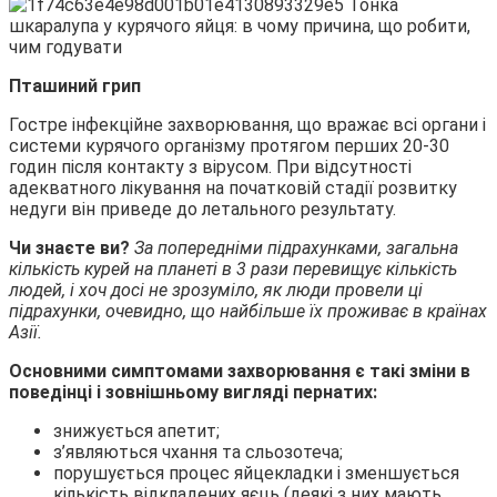
Пташиний грип
Гостре інфекційне захворювання, що вражає всі органи і
системи курячого організму протягом перших 20-30
годин після контакту з вірусом. При відсутності
адекватного лікування на початковій стадії розвитку
недуги він приведе до летального результату.
Чи знаєте ви?
За попередніми підрахунками, загальна
кількість курей на планеті в 3 рази перевищує кількість
людей, і хоч досі не зрозуміло, як люди провели ці
підрахунки, очевидно, що найбільше їх проживає в країнах
Азії.
Основними симптомами захворювання є такі зміни в
поведінці і зовнішньому вигляді пернатих:
знижується апетит;
з’являються чхання та сльозотеча;
порушується процес яйцекладки і зменшується
кількість відкладених яєць (деякі з них мають