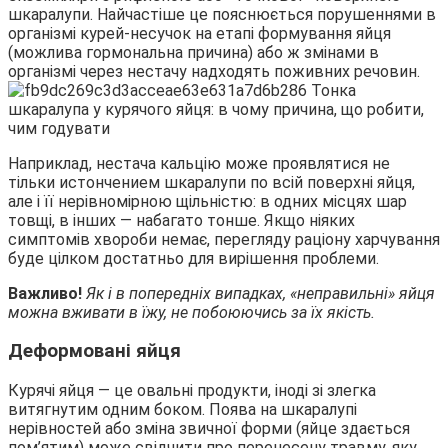
шкаралупи. Найчастіше це пояснюється порушеннями в
організмі курей-несучок на етапі формування яйця
(можлива гормональна причина) або ж змінами в
організмі через нестачу надходять поживних речовин.
Наприклад, нестача кальцію може проявлятися не
тільки истончением шкаралупи по всій поверхні яйця,
але і її нерівномірною щільністю: в одних місцях шар
товщі, в інших — набагато тонше. Якщо ніяких
симптомів хвороби немає, перегляду раціону харчування
буде цілком достатньо для вирішення проблеми.
Важливо!
Як і в попередніх випадках, «неправильні» яйця
можна вживати в їжу, не побоюючись за їх якість.
Деформовані яйця
Курячі яйця — це овальні продукти, іноді зі злегка
витягнутим одним боком. Поява на шкаралупі
нерівностей або зміна звичної форми (яйце здається
пом’ятим) може свідчити про перенесену травму, яку