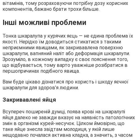
вітамінів, тому розраховуючи потрібну дозу корисних
компонентів, бажано брати трохи більше.
Інші можливі проблеми
Тонка шкаралупа у курячих яєць — не єдина проблема їх
якості. Нерідко їм доводиться стикатися з такими
неприємними явищами, як закривавлена поверхню
шкаралупи, вапняний наліт або деформація шкаралупи.
Зрозуміло, в кожному випадку є своє пояснення того,
що відбувається, тому варто уважніше розібратися в
першопричинах подібного явища.
Вам буде цікаво дізнатися про користь і шкоду яєчної
шкаралупи для здоров’я людини.
Закривавлені яйця
Всупереч поширеній думці, поява крові на шкаралупі
яйця далеко не завжди вказує на наявність патологічних
змін в організмі курей-несучок. Цілком ймовірно, що
таке яйце знесла звідтам молодиця, у якій лише
нещодавно почалася активна кладка, а значить, з часом