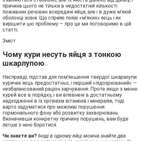
причина цього не тільки в недостатній кількості
поживних речовин всередині яйця, але і в дуже м’якій
оболонці
зовні. Що сприяє появі «м’яких» яєць і як
вирішити цю проблему — про це ми поговоримо в цій
статті.
Зміст
Чому кури несуть яйця з тонкою
шкарлупою
Насправді, підстав для пом’якшення твердої шкаралупи
курячих яєць предостатньо, і перший «підозрюваний» —
незбалансований раціон харчування. Проте якщо з меню
курей все в порядку, і ви впевнені в достатньому
надходженні в їх організм вітамінів і мінералів, тоді
варто задуматися про можливі порушення
гормонального фону або розвитку захворювань.
Визначивши конкретну причину порушень, вам буде
легше з нею боротися.
Чи знаєте ви?
Іноді в одному яйці можна знайти два