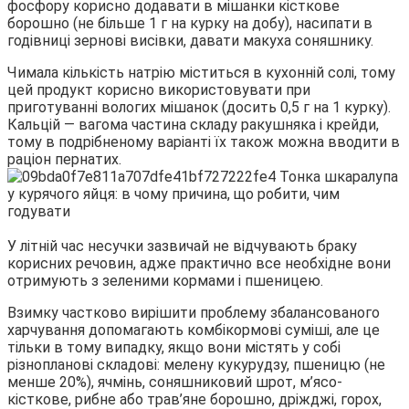
фосфору корисно додавати в мішанки кісткове
борошно (не більше 1 г на курку на добу), насипати в
годівниці зернові висівки, давати макуха соняшнику.
Чимала кількість натрію міститься в кухонній солі, тому
цей продукт корисно використовувати при
приготуванні вологих мішанок (досить 0,5 г на 1 курку).
Кальцій — вагома частина складу ракушняка і крейди,
тому в подрібненому варіанті їх також можна вводити в
раціон пернатих.
У літній час несучки зазвичай не відчувають браку
корисних речовин, адже практично все необхідне вони
отримують з зеленими кормами і пшеницею.
Взимку частково вирішити проблему збалансованого
харчування допомагають комбікормові суміші, але це
тільки в тому випадку, якщо вони містять у собі
різнопланові складові: мелену кукурудзу, пшеницю (не
менше 20%), ячмінь, соняшниковий шрот, м’ясо-
кісткове, рибне або трав’яне борошно, дріжджі, горох,