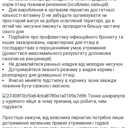
корм птиці поживні речовини (особливо кальцій).
Для вироблення в організмі пернатих достатньої
кількості вітаміну D не забудьте організувати їм
просторий вигул на добре освітленій території, де в
літній час несучки зможуть проводити більшу частину
свого дня.
Подбайте про профілактику інфекційного бронхіту та
інших захворювань, характерних для птиці в
господарствах з порушеннями умов утримання
(домогтися максимального результату допоможе
своєчасна вакцинація).
Не домагайтеся ранньої кладки від молодих несучок.
Дотримуйтеся певного режиму у видачі кормів і
розпорядку дня домашньої птиці.
Вчасно міняйте підстилку в курнику: вона завжди
повинна бути свіжою і якісною.
Простіше кажучи, від власника пернатих потрібно лише
дотримання загальних правил утримання і годівлі