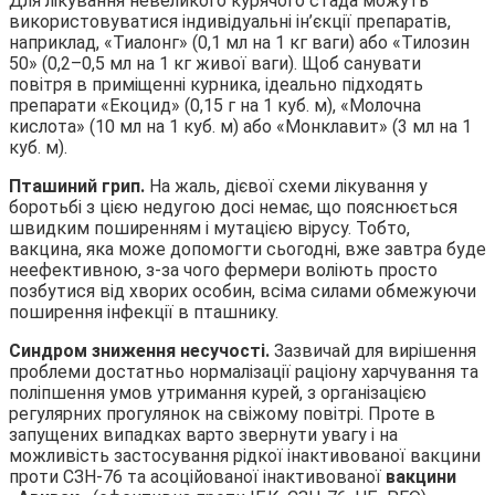
Для лікування невеликого курячого стада можуть
використовуватися індивідуальні ін’єкції препаратів,
наприклад, «Тиалонг» (0,1 мл на 1 кг ваги) або «Тилозин
50» (0,2–0,5 мл на 1 кг живої ваги). Щоб санувати
повітря в приміщенні курника, ідеально підходять
препарати «Екоцид» (0,15 г на 1 куб. м), «Молочна
кислота» (10 мл на 1 куб. м) або «Монклавит» (3 мл на 1
куб. м).
Пташиний грип.
На жаль, дієвої схеми лікування у
боротьбі з цією недугою досі немає, що пояснюється
швидким поширенням і мутацією вірусу. Тобто,
вакцина, яка може допомогти сьогодні, вже завтра буде
неефективною, з-за чого фермери воліють просто
позбутися від хворих особин, всіма силами обмежуючи
поширення інфекції в пташнику.
Синдром зниження несучості.
Зазвичай для вирішення
проблеми достатньо нормалізації раціону харчування та
поліпшення умов утримання курей, з організацією
регулярних прогулянок на свіжому повітрі. Проте в
запущених випадках варто звернути увагу і на
можливість застосування рідкої інактивованої вакцини
проти СЗН-76 та асоційованої інактивованої
вакцини