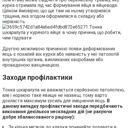
курка отримала під час формування яйця в яйцеводе.
Цілком ймовірно, що ще там на ньому утворилася
тріщина, яка згодом оформилася в складку або
нерівність.
Другою можливою причиною появи деформованих
яєць є похилий вік курки або наявність у неї патологій
внутрішніх органів, викликаних хворобами або
проведеною вакцинацією.
Заходи профілактики
Тонка шкаралупа не вважається серйозною патологією,
але і нормою таке явище не назвеш, тому варто
докласти максимум зусиль для зміцнення яєць.
В
даному випадку профілактичні заходи передбачають
виконання декількох нескладних дій (не рахуючи
добре збалансованого раціону):
За кілька місяців до кладки починайте додавати в