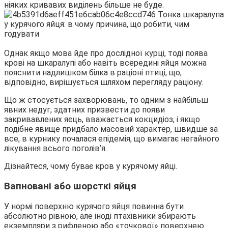
ніяких кривавих виділень більше не буде.
Однак якщо мова йде про дослідної курці, тоді поява
крові на шкаралупі або навіть всередині яйця можна
пояснити надлишком білка в раціоні птиці, що,
відповідно, вирішується шляхом перегляду раціону.
Що ж стосується захворювань, то одним з найбільш
явних недуг, здатних призвести до появи
закривавлених яєць, вважається кокцидіоз, і якщо
подібне явище придбало масовий характер, швидше за
все, в курнику почалася епідемія, що вимагає негайного
лікування всього поголів’я.
Дізнайтеся, чому буває кров у курячому яйці.
Вапновані або шорсткі яйця
У нормі поверхню курячого яйця повинна бути
абсолютно рівною, але іноді птахівники збирають
екземпляри з рифленою або «точкової» поверхнею