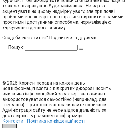
курочок, і тоді ймовірність появи «неправильних» яєць із
тонкою шкаралупою буде мінімальна. Не варто
акцентувати на цьому надмірну увагу, але при появі
проблеми все ж варто постаратися вирішити її самими
простими і доступними способами: нормалізацією
харчування і денного режиму.
Сподобалася стаття? Поділитися з друзями:
Пошук:
© 2026 Корисні поради на кожен день
Вся інформація взята з відкритих джерел і носить
виключно інформаційний характер і не повинна
використовуватися самостійно (наприклад, для
лікування). При копіюванні залишайте посилання.
Адміністрація сайту не несе відповідальність за
достовірність розміщеної інформації.
Контакти
|
Політика конфіденційності