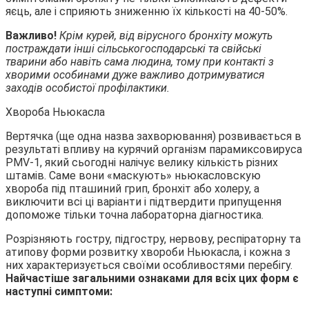
яєць, але і сприяють зниженню їх кількості на 40-50%.
Важливо!
Крім курей, від вірусного бронхіту можуть
постраждати інші сільськогосподарські та свійські
тварини або навіть сама людина, тому при контакті з
хворими особинами дуже важливо дотримуватися
заходів особистої профілактики.
Хвороба Ньюкасла
Вертячка (ще одна назва захворювання) розвивається в
результаті впливу на курячий організм парамиксовируса
PMV-1, який сьогодні налічує велику кількість різних
штамів. Саме вони «маскують» ньюкасловскую
хвороба під пташиний грип, бронхіт або холеру, а
виключити всі ці варіанти і підтвердити припущення
допоможе тільки точна лабораторна діагностика.
Розрізняють гостру, підгостру, нервову, респіраторну та
атипову форми розвитку хвороби Ньюкасла, і кожна з
них характеризується своїми особливостями перебігу.
Найчастіше загальними ознаками для всіх цих форм є
наступні симптоми: