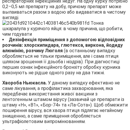
респіраторних інфекційних недуг. На одну курку потрібно
0,2–0,5 мл препарату на добу, причому препарат може
выпаиваться разом з водою або видаватися в чистому
вигляді.
Дезінфекція приміщення з допомогою відповідних
розчинів: хлорскипидара, глютекса, виркона, йодиду
алюмінію, розчину Люголя
(в останньому випадку
обробляється не тільки приміщення, але і сама птиця
шляхом зрошення її дзьоба і ніздрів). При діагностиці
перших ознак інфекційного бронхіту обробку курника
виконують не рідше одного разу на два тижні.
Хвороба Ньюкасла.
У даному випадку ефективно не
саме лікування, а профілактика захворювання, яка
передбачає використання живої вакцини з
лентогенным штамом вірусу (зазвичай це препарати із
штаму «Н», «В1», «Бор-74» та «Ла-Сота»). Щоб обмежити
поширення вірусу, вся хвора птиця підлягає негайному
знищенню, а саме приміщення обробляється
ультрафіолетовим випромінюванням.