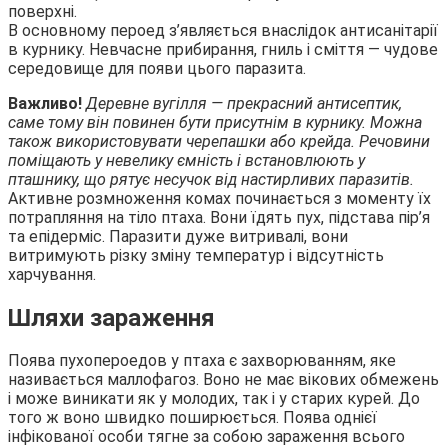
поверхні.
В основному пероед з’являється внаслідок антисанітарії
в курнику. Невчасне прибирання, гниль і сміття — чудове
середовище для появи цього паразита.
Важливо!
Деревне вугілля — прекрасний антисептик,
саме тому він повинен бути присутнім в курнику. Можна
також використовувати черепашки або крейда. Речовини
поміщають у невелику ємність і встановлюють у
пташнику, що рятує несучок від настирливих паразитів.
Активне розмноження комах починається з моменту їх
потрапляння на тіло птаха. Вони їдять пух, підстава пір’я
та епідерміс. Паразити дуже витривалі, вони
витримують різку зміну температур і відсутність
харчування.
Шляхи зараження
Поява пухопероедов у птаха є захворюванням, яке
називається маллофагоз. Воно не має вікових обмежень
і може виникати як у молодих, так і у старих курей. До
того ж воно швидко поширюється. Поява однієї
інфікованої особи тягне за собою зараження всього