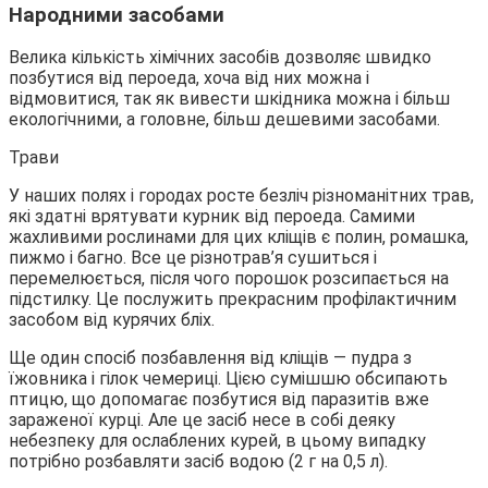
Народними засобами
Велика кількість хімічних засобів дозволяє швидко
позбутися від пероеда, хоча від них можна і
відмовитися, так як вивести шкідника можна і більш
екологічними, а головне, більш дешевими засобами.
Трави
У наших полях і городах росте безліч різноманітних трав,
які здатні врятувати курник від пероеда. Самими
жахливими рослинами для цих кліщів є полин, ромашка,
пижмо і багно. Все це різнотрав’я сушиться і
перемелюється, після чого порошок розсипається на
підстилку. Це послужить прекрасним профілактичним
засобом від курячих бліх.
Ще один спосіб позбавлення від кліщів — пудра з
їжовника і гілок чемериці. Цією сумішшю обсипають
птицю, що допомагає позбутися від паразитів вже
зараженої курці. Але це засіб несе в собі деяку
небезпеку для ослаблених курей, в цьому випадку
потрібно розбавляти засіб водою (2 г на 0,5 л).