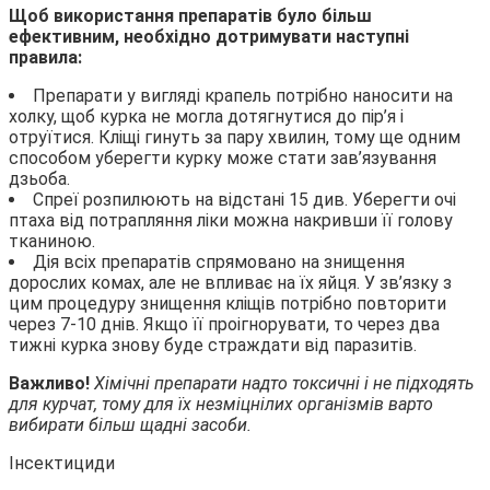
Щоб використання препаратів було більш
ефективним, необхідно дотримувати наступні
правила:
Препарати у вигляді крапель потрібно наносити на
холку, щоб курка не могла дотягнутися до пір’я і
отруїтися. Кліщі гинуть за пару хвилин, тому ще одним
способом уберегти курку може стати зав’язування
дзьоба.
Спреї розпилюють на відстані 15 див. Уберегти очі
птаха від потрапляння ліки можна накривши її голову
тканиною.
Дія всіх препаратів спрямовано на знищення
дорослих комах, але не впливає на їх яйця. У зв’язку з
цим процедуру знищення кліщів потрібно повторити
через 7-10 днів. Якщо її проігнорувати, то через два
тижні курка знову буде страждати від паразитів.
Важливо!
Хімічні препарати надто токсичні і не підходять
для курчат, тому для їх незміцнілих організмів варто
вибирати більш щадні засоби.
Інсектициди