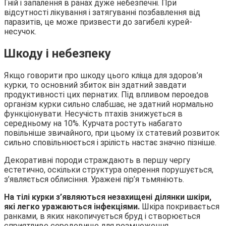
Гній і запалення в ранах дуже небезпечні. При
відсутності лікування і затягуванні позбавлення від
паразитів, це може призвести до загибелі курей-
несучок.
Шкоду і небезпеку
Якщо говорити про шкоду цього кліща для здоров’я
курки, то основний збиток він здатний завдати
продуктивності цих пернатих. Під впливом пероедов
організм курки сильно слабшає, не здатний нормально
функціонувати. Несучість птахів знижується в
середньому на 10%. Курчата ростуть набагато
повільніше звичайного, при цьому їх статевий розвиток
сильно сповільнюється і зрілість настає значно пізніше.
Декоративні породи страждають в першу чергу
естетично, оскільки структура оперення порушується,
з’являється облисіння. Уражені пір’я тьмяніють.
На тілі курки з’являються незахищені ділянки шкіри,
які легко уражаються інфекціями.
Шкіра покривається
ранками, в яких накопичується бруд і створюється
сприятливе середовище для розмноження