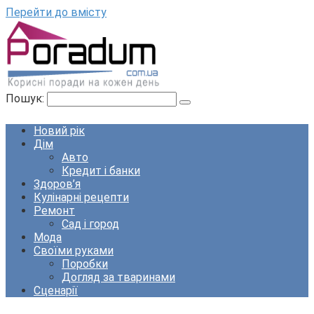
Перейти до вмісту
Пошук:
Новий рік
Дім
Авто
Кредит і банки
Здоров’я
Кулінарні рецепти
Ремонт
Сад і город
Мода
Своїми руками
Поробки
Догляд за тваринами
Сценарії