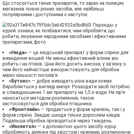
Що стосується таких препаратів, то зараз на полицях
магазинів повно різних засобів, але найбільш
популярними і доступними є наступні:
«Нюда»
— це людський препарат у формі спрею для
виведення вошей. Не менш ефективний вплив він
робить і на птахів. Ціна його досить висока, у зв’язку з
чим його найчастіше використовують для обробки
малої кількості поголів’я.
«Бутокс»
— добре виводить різні види комах.
Виробляється у вигляді ампул. Розводити засіб потрібно
в співвідношенні 1 мл препарату на 1,5 л води. На пір’я
наноситься методом розпилення, також
застосовується для обробки пташника.
«Фронтлайн»
— продається у формі крапель, так і у
формі спрею. Завдає шкоди тільки дорослим кліщів.
Подальша обробка проводиться через тиждень.
«Инсектол»
— з допомогою цього засобу курці
обробляють ділянки під хвостом і крилами, розпилюючи