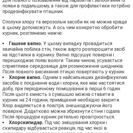
Для повного позбавлення від паразитів і запобігання їх
появи в подальшому, а також для профілактики потрібно
продезінфікувати пташник.
Сполуки хлору та аерозольні засоби як не можна краще
в цьому допоможуть. А ось чим конкретно обробити
курник, розглянемо нижче:
Гашене вапно.
У цьому випадку провадиться
звичайна побілка стін, також варто розпорошити засіб
на підстилки в курнику. Вапно підсушує поверхні і
перешкоджає появі вологи. Таким чином, усувається
сприятливе середовище для розмноження шкідників.
Після повного висихання птицю повертають у курник.
Хлорне вапно.
Одним з найсильніших дезінфікуючих
засобів є поєднання води і хлорки, яке має настоятися
добу, при періодичному помішуванні в перші 6 годин.
Після цього ємність з сумішшю можна ставити в
курник на 24 години, приміщення необхідно закрити.
Хлор виділяється в повітря, знешкоджуючи його
поверхні. Додатково можна збризнути стіни і сідала.
Після процедури курник ретельно провітрюється.
Хлорскипидар.
Під час змішування хлорки і
скипидару відбувається реакція, під час якої в