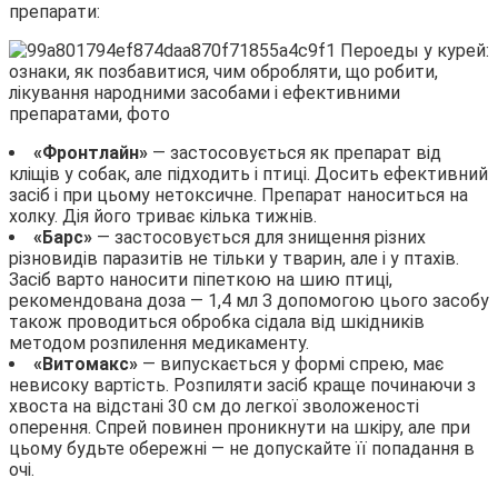
препарати:
«Фронтлайн»
— застосовується як препарат від
кліщів у собак, але підходить і птиці. Досить ефективний
засіб і при цьому нетоксичне. Препарат наноситься на
холку. Дія його триває кілька тижнів.
«Барс»
— застосовується для знищення різних
різновидів паразитів не тільки у тварин, але і у птахів.
Засіб варто наносити піпеткою на шию птиці,
рекомендована доза — 1,4 мл З допомогою цього засобу
також проводиться обробка сідала від шкідників
методом розпилення медикаменту.
«Витомакс»
— випускається у формі спрею, має
невисоку вартість. Розпиляти засіб краще починаючи з
хвоста на відстані 30 см до легкої зволоженості
оперення. Спрей повинен проникнути на шкіру, але при
цьому будьте обережні — не допускайте її попадання в
очі.