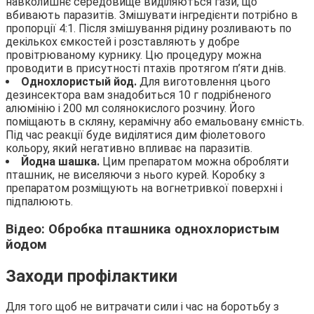
навколишнє середовище виділяються гази, що
вбивають паразитів. Змішувати інгредієнти потрібно в
пропорції 4:1. Після змішування рідину розливають по
декількох ємкостей і розставляють у добре
провітрюваному курнику. Цю процедуру можна
проводити в присутності птахів протягом п’яти днів.
Однохлористый йод.
Для виготовлення цього
дезинсектора вам знадобиться 10 г подрібненого
алюмінію і 200 мл солянокислого розчину. Його
поміщають в скляну, керамічну або емальовану ємність.
Під час реакції буде виділятися дим фіолетового
кольору, який негативно впливає на паразитів.
Йодна шашка.
Цим препаратом можна обробляти
пташник, не виселяючи з нього курей. Коробку з
препаратом розміщують на вогнетривкої поверхні і
підпалюють.
Відео: Обробка пташника однохлористым
йодом
Заходи профілактики
Для того щоб не витрачати сили і час на боротьбу з