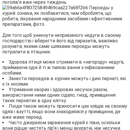
поголів’я вже через тиждень.
Для того щоб уникнути неприємного недуги в своєму
господарстві і вберегти його від паразитів, важливо
розуміти, якими саме шляхами пероеды можуть
потрапити в пташник:
Здорова птиця може отримати в «нагороду» недуга,
приймаючи одні й ті ж пилові ванни з інфікованими
особами.
Занести пероедов в курник можуть і дикі пернаті, які
є їх носіями.
Утримання хворих і здорових несучок разом,
використання ними одних сідало, гнізд, приміщення
таких пернатих в одну клітку.
Люди також можуть приносити цих кліщів на своєму
одязі і взутті, якщо вони знаходилися у приміщенні, де
вже живе пероед.
Часто джерелом зараження курей є півні, оскільки
вони рідше чистять пір’я і менш акуратні, ніж несучки.