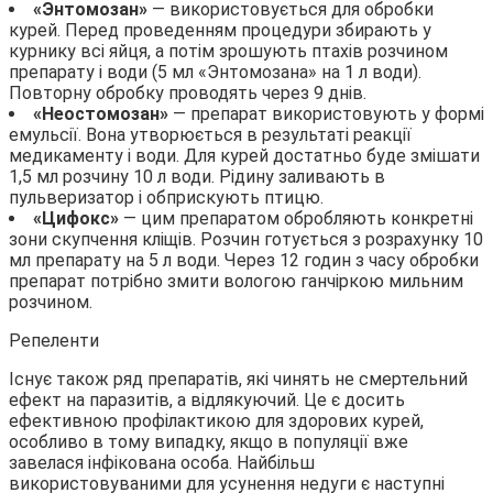
«Энтомозан»
— використовується для обробки
курей. Перед проведенням процедури збирають у
курнику всі яйця, а потім зрошують птахів розчином
препарату і води (5 мл «Энтомозана» на 1 л води).
Повторну обробку проводять через 9 днів.
«Неостомозан»
— препарат використовують у формі
емульсії. Вона утворюється в результаті реакції
медикаменту і води. Для курей достатньо буде змішати
1,5 мл розчину 10 л води. Рідину заливають в
пульверизатор і обприскують птицю.
«Цифокс»
— цим препаратом обробляють конкретні
зони скупчення кліщів. Розчин готується з розрахунку 10
мл препарату на 5 л води. Через 12 годин з часу обробки
препарат потрібно змити вологою ганчіркою мильним
розчином.
Репеленти
Існує також ряд препаратів, які чинять не смертельний
ефект на паразитів, а відлякуючий. Це є досить
ефективною профілактикою для здорових курей,
особливо в тому випадку, якщо в популяції вже
завелася інфікована особа. Найбільш
використовуваними для усунення недуги є наступні