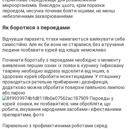
мікроорганізмів. Внаслідок цього, крім поразки
пероедом, несучка починає боліти іншими, не менш
небезпечними захворюваннями.
Як боротися з пероедами
Відчувши паразита, птахи намагаються вилікувати себе
самостійно. Але як би вони не старалися, без втручання
людини позбавити курей від кліщів неможливо.
Починати боротьбу з пероедами необхідно з моменту
виявлення перших ознак їх появи в курнику. Інфіковану
тварину необхідно відразу відселити від інших, а
здорових курей обробити інсектицидами. У пташнику
проводяться ретельне прибирання і дезінфекція,
додатково можна обробити поверхні паяльною лампою
або парою.
Паралельно з профілактичними роботами серед