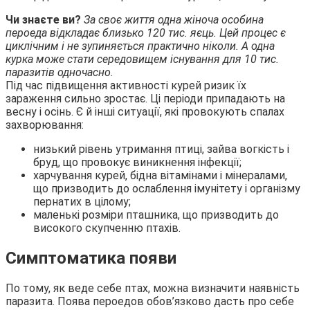
Чи знаєте ви?
За своє життя одна жіноча особина
пероеда відкладає близько 120 тис. яєць. Цей процес є
циклічним і не зупиняється практично ніколи. А одна
курка може стати середовищем існування для 10 тис.
паразитів одночасно.
Під час підвищення активності курей ризик їх
зараження сильно зростає. Ці періоди припадають на
весну і осінь. Є й інші ситуації, які провокують спалах
захворювання:
низький рівень утримання птиці, зайва вогкість і
бруд, що провокує виникнення інфекції;
харчування курей, бідна вітамінами і мінералами,
що призводить до ослаблення імунітету і організму
пернатих в цілому;
маленькі розміри пташника, що призводить до
високого скупченню птахів.
Симптоматика появи
По тому, як веде себе птах, можна визначити наявність
паразита. Поява пероедов обов’язково дасть про себе