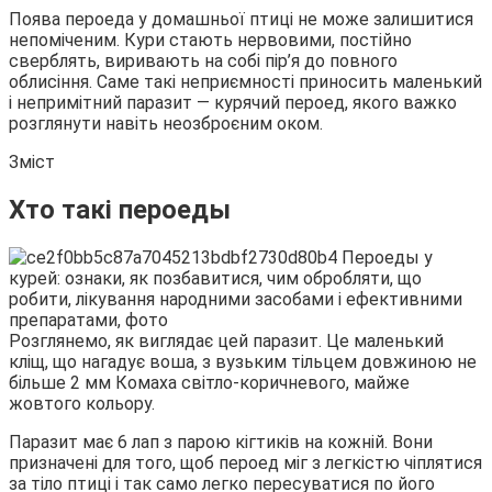
Поява пероеда у домашньої птиці не може залишитися
непоміченим. Кури стають нервовими, постійно
сверблять, виривають на собі пір’я до повного
облисіння. Саме такі неприємності приносить маленький
і непримітний паразит — курячий пероед, якого важко
розглянути навіть
неозброєним оком.
Зміст
Хто такі пероеды
Розглянемо, як виглядає цей паразит. Це маленький
кліщ, що нагадує воша, з вузьким тільцем довжиною не
більше 2 мм Комаха світло-коричневого, майже
жовтого кольору.
Паразит має 6 лап з парою кігтиків на кожній. Вони
призначені для того, щоб пероед міг з легкістю чіплятися
за тіло птиці і так само легко пересуватися по його