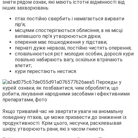
знати рядом ознак, які мають істотні відмінності від
інших захворювань:
птах постійно свербить і намагається вирвати
пір’я;
місцями спостерігаються облисіння, а на місці
випавшого пір’я утворюються дірки;
оперення має пошкодження у підстави;
пернаті дуже нервові, постійно чистять оперення;
сповільнюється ріст молодих особин, дорослі кури
повільно набирають вагу, оскільки втрачають
апетит;
кури перестають нестися.
Якщо тривалий час не звертати уваги на аномальну
поведінку птахів, це може призвести до зниження їх
продуктивності. Крім цього, несучки, расклевывая
шкіру, утворюють рани, які з часом гниють.