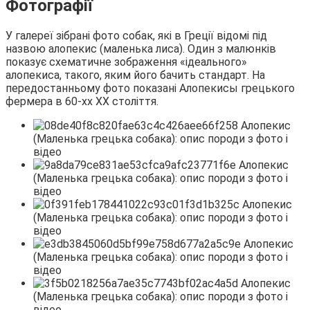
Фотографії
У галереї зібрані фото собак, які в Греції відомі під
назвою алопекис (маленька лиса). Один з малюнків
показує схематичне зображення «ідеального»
алопекиса, такого, яким його бачить стандарт. На
передостанньому фото показані Алопекисы грецького
фермера в 60-хх ХХ століття.