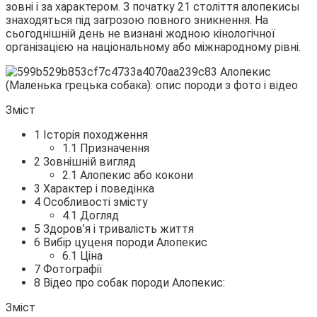
зовні і за характером. З початку 21 століття алопекисы
знаходяться під
загрозою повного зникнення. На
сьогоднішній день не визнані жодною кінологічної
організацією на національному або міжнародному рівні.
Зміст
1 Історія походження
1.1 Призначення
2 Зовнішній вигляд
2.1 Алопекис або кокони
3 Характер і поведінка
4 Особливості змісту
4.1 Догляд
5 Здоров’я і тривалість життя
6 Вибір цуценя породи Алопекис
6.1 Ціна
7 Фотографії
8 Відео про собак породи Алопекис:
Зміст