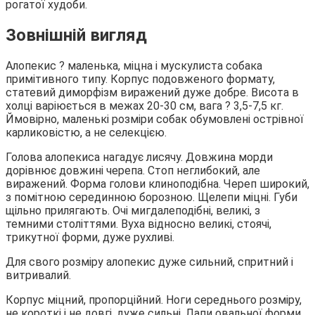
рогатої худоби.
Зовнішній вигляд
Алопекис ? маленька, міцна і мускулиста собака
примітивного типу. Корпус подовженого формату,
статевий диморфізм виражений дуже добре. Висота в
холці варіюється в межах 20-30 см, вага ? 3,5-7,5 кг.
Ймовірно, маленькі розміри собак обумовлені острівної
карликовістю, а не селекцією.
Голова алопекиса нагадує лисячу. Довжина морди
дорівнює довжині черепа. Стоп неглибокий, але
виражений. Форма голови клиноподібна. Череп широкий,
з помітною серединною борозною. Щелепи міцні. Губи
щільно прилягають. Очі мигдалеподібні, великі, з
темними століттями. Вуха відносно великі, стоячі,
трикутної форми, дуже рухливі.
Для свого розміру алопекис дуже сильний, спритний і
витривалий.
Корпус міцний, пропорційний. Ноги середнього розміру,
не короткі і не довгі, дуже сильні. Лапи овальної форми.