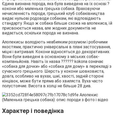
Єдина визнана порода, яка була виведена на їх основі ?
кокони або маленька грецька собака. Враховуючи
нечисленність породи, грецький клуб собаківництва
видає нульові родоводи собакам, які відповідають
стандарту. Якщо ж собака більше схожа на алопекиса, їй
присвоюється назва, але жодних документів не
видається, оскільки порода не визнана.
Алопекисы володіють неабияким розумом і робочими
якостями, практично універсальні в плані застосування,
міцні і витривалі. Кокони відносяться до декоративних.
Вони були виведені в основному з міських собак-
компаньйонів. Навіть їх назва ?????? kokona означає
«собака для дочки» або «собака для дому» в перекладі з
сучасного грецького. Шерсть у кокони шовковиста,
довга, особливо на вухах, шиї, хвості, задній стороні
кінцівок, може бути пряма або хвиляста. Вуха часто
полустоячие. Висота в холці не більше 28 див.
Характер і поведінка