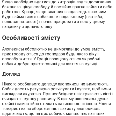
Якщо необхідно вдатися до хитрощів задля досягнення
бажаного, цінує свободу й постійно прагне зайняти себе
роботою. Краще, якщо власник заздалегідь знає, чим
буде займатися з собакою в подальшому (пастьба,
полювання, спорт) і почне працювати з нею у цьому
напрямку з щенячого віку
Особливості змісту
Алопекисы абсолютно не вимогливі до умов змісту,
пристосовуються до господаря будь-якого віку і
способу життя. У Греції позиціонуються як робочі
собаки, добре пристосовані для життя на вулиці.
Догляд
Ніякого особливого догляду алопекисы не вимагають.
Собак досить регулярно розчісувати і купати, щоб вони
виглядали акуратно. При необхідності зістригають кігті і
очищають вушну раковину. В цілому алопекисы дуже
охайні і самостійно стежать за власною гігієною. Члени
товариства по збереженню і захисту алопекисов
відзначають, що на цих собачок менше ніж на інших