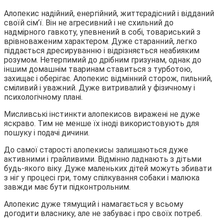
Алопекис надійний, енергійний, життєрадісний і відданий
своїй сім’ї. Він не агресивний і не схильний до
надмірного гавкоту, упевнений в собі, товариський з
врівноваженим характером. Дуже старанний, легко
піддається дресируванню і відрізняється неабияким
розумом. Нетерпимий до дрібним гризунам, однак до
іншим домашнім тваринам ставиться з турботою,
захищає і оберігає. Алопекис відмінний сторож, пильний,
сміливий і уважний. Дуже витривалий у фізичному і
психологічному плані.
Мисливські інстинкти алопекисов виражені не дуже
яскраво. Тим не менше їх іноді використовують для
пошуку і подачі дичини.
До самої старості алопекисы залишаються дуже
активними і грайливими. Відмінно ладнають з дітьми
будь-якого віку. Дуже маленьких дітей можуть збивати
з ніг у процесі гри, тому спілкування собаки і малюка
завжди має бути підконтрольним.
Алопекис дуже тямущий і намагається у всьому
догодити власнику, але не забуває і про своїх потреб.