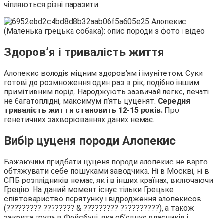
чіпляються різні паразити.
Здоров’я і тривалість життя
Алопекис володіє міцним здоров’ям і імунітетом. Суки
готові до розмноження один раз в рік, подібно іншим
примітивним порід. Народжують зазвичай легко, печаті
не багатоплідні, максимум п’ять цуценят.
Середня
тривалість життя становить 12-15 років.
Про
генетичних захворюваннях даних немає.
Вибір цуценя породи Алопекис
Бажаючим придбати цуценя породи алопекис не варто
обтяжувати себе пошуками заводчика. Ні в Москві, ні в
СПБ розплідників немає, як і в інших країнах, включаючи
Грецію. На даний момент існує тільки Грецьке
співтовариство порятунку і відродження алопекисов
(????????? ???????? & ????????? ??????????), а також
закрита група в Фейсбуці, яка об’єднує власників і