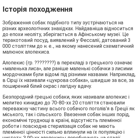
Історія походження
Зображення собак подібного типу зустрічаються на
різних археологічних знахідках. Найдавніша відноситься
до епохи неоліту, зберігається в Афінському музеї. Це
теракотовий посуд, виявлений у Фессалії, датований 3
000 століттям до н. е.., на якому нанесений схематичний
малюнок алопекиса.
Алопекис (гр. ????????) в перекладі з грецького означає
«маленька лиса», але раніше маленькі собачки з лисими
мордочками були відомі під різними назвами. Наприклад,
в Сірці їх називали «цукрова собака», швидше за все, за
поширений білий окрас і лагідну вдачу.
Безпородний грецькі собаки, яких називали алопекис і
мелитео кинидио до 70-80-хх 20 століття становили
переважну частину всього собачого поголів’я в Греції як
міського, так і сільського. Ввезення собак інших порід,
економічні труднощі в країні, відсутність племінної
роботи і повсюдна стерилізація собак не мають
племінної цінності сильно вплинули на їх популяцію і
чистоту. З 90-хх алопекисы перебувають на стадії