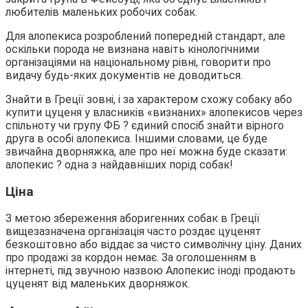
любителів маленьких робочих собак.
Для алопекиса розроблений попередній стандарт, але
оскільки порода не визнана навіть кінологічними
організаціями на національному рівні, говорити про
видачу будь-яких документів не доводиться.
Знайти в Греції зовні, і за характером схожу собаку або
купити цуценя у власників «визнаних» алопекисов через
спільноту чи групу ФБ ? єдиний спосіб знайти вірного
друга в особі алопекиса. Іншими словами, це буде
звичайна дворняжка, але про неї можна буде сказати:
алопекис ? одна з найдавніших порід собак!
Ціна
З метою збереження аборигенних собак в Греції
вищезазначена організація часто роздає цуценят
безкоштовно або віддає за чисто символічну ціну. Даних
про продажі за кордон немає. За оголошенням в
інтернеті, під звучною назвою Алопекис іноді продають
цуценят від маленьких дворняжок.