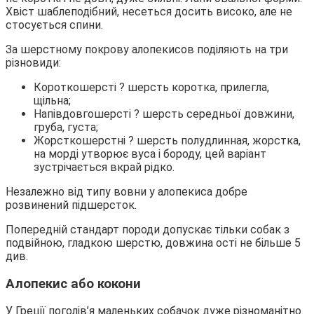
Хвіст шаблеподібний, несеться досить високо, але не
стосується спини.
За шерстному покрову алопекисов поділяють на три
різновиди:
Короткошерсті ? шерсть коротка, прилегла,
щільна;
Напівдовгошерсті ? шерсть середньої довжини,
груба, густа;
Жорсткошерстні ? шерсть полудлинная, жорстка,
на морді утворює вуса і бороду, цей варіант
зустрічається вкрай рідко.
Незалежно від типу вовни у алопекиса добре
розвинений підшерсток.
Попередній стандарт породи допускає тільки собак з
подвійною, гладкою шерстю, довжина ості не більше 5
див.
Алопекис або кокони
У Греції поголів’я маленьких собачок дуже різноманітно.