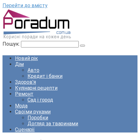
Перейти до вмісту
Пошук:
Новий рік
Дім
Авто
Кредит і банки
Здоров’я
Кулінарні рецепти
Ремонт
Сад і город
Мода
Своїми руками
Поробки
Догляд за тваринами
Сценарії