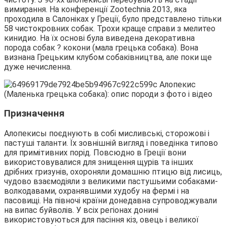
вимирання. На конференції Zootechnia 2013, яка
проходила в Салоніках у Греції, було представлено тільки
58 чистокровних собак. Трохи краще справи з мелитео
кинидио. На їх основі була виведена декоративна
порода собак ? кокони (мала грецька собака). Вона
визнана Грецьким клубом собаківництва, але поки ще
дуже нечисленна.
Призначення
Алопекисы поєднують в собі мисливські, сторожові і
пастуші таланти. Їх зовнішній вигляд і поведінка типово
для примітивних порід. Повсюдно в Греції вони
використовувалися для знищення щурів та інших
дрібних гризунів, охороняли домашню птицю від лисиць,
чудово взаємодіяли з великими пастушьими собаками-
волкодавами, охранявшими худобу на фермі і на
пасовищі. На півночі країни донедавна супроводжували
на випас буйволів. У всіх регіонах донині
використовуються для пасіння кіз, овець і великої