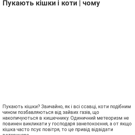
Пукають кішки і коти | чому
Пукають кішки? Звичайно, як і всі ссавці, коти подібним
чином позбавляються від зайвих газів, що
накопичуються в кишечнику. Одиничний метеоризм не
повинен викликати у господаря занепокоєння, а от якщо
кішка часто псує повітря, то це привід відвідати