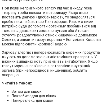
При появі неприємного запаху під час виходу газів
тварину треба показати ветеринару. Якщо лікар
поставить діагноз «дисбактеріоз», то знадобляться
пробіотики, найчастіше Лактоферон. Разом з ними
потрібно буде допомогти організму позбавитися від
токсинів, давши активоване вугілля або Атоксіл.
Усунути роздратування стінок кишечника допоможе
Смекта, а знизити газоутворення – Еспумізан. Кошенят
можна відпоювати кропової водою.
Харчову алергію і непереносимість окремих продуктів
лікують за допомогою антигістамінних препаратів. У
важких випадках коту призначать антибіотики. Якщо
газоутворення пов’язано з патологією внутрішніх
органів (при непрохідності кишечника), роблять
операцію.
Читайте також:
Ветом для кішок
Лактобифадол для кішок
Панкреалекс для кішок