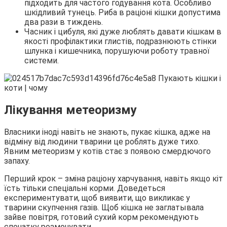
підходить для частого годування кота. Особливо
шкідливий тунець. Риба в раціоні кішки допустима
два рази в тиждень.
Часник і цибуля, які дуже люблять давати кішкам в
якості профілактики глистів, подразнюють стінки
шлунка і кишечника, порушуючи роботу травної
системи.
Лікування метеоризму
Власники іноді навіть не знають, пукає кішка, адже на
відміну від людини тварини це роблять дуже тихо.
Явним метеоризм у котів стає з появою смердючого
запаху.
Перший крок – зміна раціону харчування, навіть якщо кіт
їсть тільки спеціальні корми. Доведеться
експериментувати, щоб виявити, що викликає у
тварини скупчення газів. Щоб кішка не заглатывала
зайве повітря, готовий сухий корм рекомендують
спочатку розмочувати.