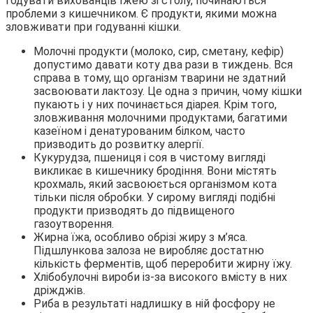
годувати вихованців їжею зі столу, починаються
проблеми з кишечником. Є продукти, якими можна
зловживати при годуванні кішки.
Молочні продукти (молоко, сир, сметану, кефір)
допустимо давати коту два рази в тиждень. Вся
справа в тому, що організм тварини не здатний
засвоювати лактозу. Це одна з причин, чому кішки
пукають і у них починається діарея. Крім того,
зловживання молочними продуктами, багатими
казеїном і денатурованим білком, часто
призводить до розвитку алергії.
Кукурудза, пшениця і соя в чистому вигляді
викликає в кишечнику бродіння. Вони містять
крохмаль, який засвоюється організмом кота
тільки після обробки. У сирому вигляді подібні
продукти призводять до підвищеного
газоутворення.
Жирна їжа, особливо обрізі жиру з м’яса.
Підшлункова залоза не виробляє достатню
кількість ферментів, щоб переробити жирну їжу.
Хлібобулочні вироби із-за високого вмісту в них
дріжджів.
Риба в результаті надлишку в ній фосфору не