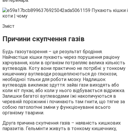
ветеринара.
Зміст
Причини скупчення газів
Будь газоутворення – це результат бродіння.
Найчастіше кішки пукають через порушення раціону
харчування, коли в організм потрапляє велика кількість
вуглеводів. Коту вони практично не потрібні: у тонкому
кишечнику вуглеводи розщеплюються до глюкози,
необхідної тільки для роботи мозку. Надлишок
вуглеводів викликає здуття: зайві гази виходять або
коли кіт пукає, або коли у нього відбувається відрижка.
Залишки багатої вуглеводами їжі накопичуються в
черевній порожнині і починають там гнити, що тягне за
собою патологічні зміни у функціонуванні всього
організму тварини.
Друга причина скупчення газів – наявність кишкових
паразитів. Гельмінти живуть в тонкому кишечнику,