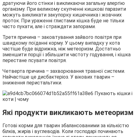
дратуючи його стінки і викликаючи загальну алергію
організму. При великому скупченні кишкові паразити
можуть викликати закупорку кишечника і жовчних
проток. При ураженні глистами кішка буде не тільки
часто пукати, але і страждати запорами.
Третя причина – заковтування зайвого повітря при
швидкому поїданні корму. У цьому випадку у кота
частіше буде відрижка, ніж метеоризм. Достатньо
зменшити порції і збільшити частоту годування, і кішка
перестане псувати повітря.
Четверта причина – захворювання травної системи.
Найчастіше це дисбактеріоз. У вікових тварин –
зниження перистальтики.
Які продукти викликають метеоризм
Готові корми для тварин збалансованими за кількістю
білків, жирів і вуглеводів. Коли господарі починають