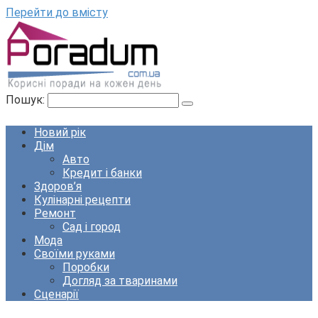
Перейти до вмісту
Пошук:
Новий рік
Дім
Авто
Кредит і банки
Здоров’я
Кулінарні рецепти
Ремонт
Сад і город
Мода
Своїми руками
Поробки
Догляд за тваринами
Сценарії