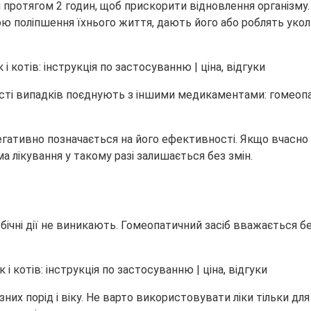
протягом 2 годин, щоб прискорити відновлення організму.
ою поліпшення їхнього життя, дають його або роблять уко
ості випадків поєднують з іншими медикаментами: гомеоп
негативно позначається на його ефективності. Якщо вчасно
а лікування у такому разі залишається без змін.
побічні дії не виникають. Гомеопатичний засіб вважається
них порід і віку. Не варто використовувати ліки тільки дл