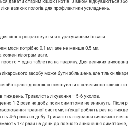
ся давати старим кішок і котів. З віком відбуваються збої
 ліки важких пологів для профілактики ускладнень.
 для кішок розраховується з урахуванням їх ваги:
рам маси потрібно 0,1 мл, але не менше 0,5 мл.
а кожен кілограм ваги.
росто – одна таблетка на тварину. Для великих вихованці
лікарського засобу може бути збільшена, але тільки лікар
тки або краплі дозволено змішувати з невеликою кількістю 
 в тиждень. Тривалість лікування – 5-6 уколов.
о 1-2 рази на добу, поки симптоми не зникнуть. Після робл
ворювання травної системи, ін’єкції роблять раз на тижд
ють 4-6 разів на добу. Тривалість лікування визначається з
мають 1-2 рази на день до повного зникнення симптомів, а