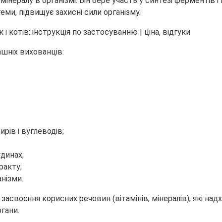
ералу в організмі. Він бере участь у синтезі ферментів і 
еми, підвищує захисні сили організму.
ашніх вихованців:
рів і вуглеводів;
динах;
ракту;
анізми.
асвоєння корисних речовин (вітамінів, мінералів), які на
ргани.