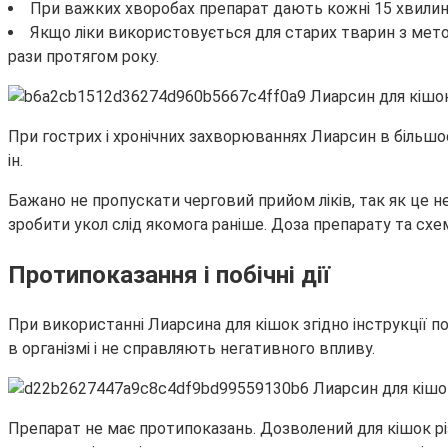
При важких хворобах препарат дають кожні 15 хвилин 
Якщо ліки використовується для старих тварин з мет
рази протягом року.
При гострих і хронічних захворюваннях Лиарсин в більш
ін.
Бажано не пропускати черговий прийом ліків, так як це 
зробити укол слід якомога раніше. Доза препарату та схем
Протипоказання і побічні дії
При використанні Лиарсина для кішок згідно інструкції 
в організмі і не справляють негативного впливу.
Препарат не має протипоказань. Дозволений для кішок різ