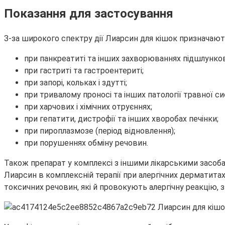
Показання для застосування
З-за широкого спектру дії Лиарсин для кішок призначают
при панкреатиті та інших захворюваннях підшлунков
при гастриті та гастроентериті;
при запорі, кольках і здутті;
при тривалому проносі та інших патології травної си
при харчових і хімічних отруєннях;
при гепатити, дистрофії та інших хворобах печінки;
при пироплазмозе (період відновлення);
при порушеннях обміну речовин.
Також препарат у комплексі з іншими лікарськими засоб
Лиарсин в комплексній терапії при алергічних дерматит
токсичних речовин, які й провокують алергічну реакцію, з