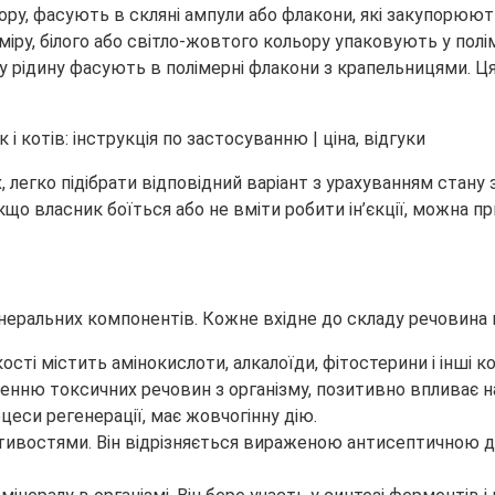
льору, фасують в скляні ампули або флакони, які закупорю
зміру, білого або світло-жовтого кольору упаковують у пол
ну рідину фасують в полімерні флакони з крапельницями. 
 легко підібрати відповідний варіант з урахуванням стану
що власник боїться або не вміти робити ін’єкції, можна пр
неральних компонентів. Кожне вхідне до складу речовина 
кості містить амінокислоти, алкалоїди, фітостерини і інші 
еденню токсичних речовин з організму, позитивно впливає н
цеси регенерації, має жовчогінну дію.
стивостями. Він відрізняється вираженою антисептичною 