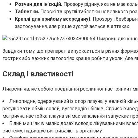
Розчин для ін’єкцій.
Прозору рідину, яка не має ко
Таблетки.
Плоскі та круглі таблетки невеликого ро
Краплі для прийому всередину).
Прозору і безбарв
застосування, але рідше зустрічається в аптеках.
Завдяки тому, що препарат випускається в різних формах,
гострих або важких патологіях краще робити уколи. Але як
Склад і властивості
Лиарсин являє собою поєднання рослинної настоянки і мі
Ликопидин, одержуваний із спор плауна, у великій кіль
регулювати обмін солей, вуглеводів і білків. Сприяє вив
матрична настойка плауна знімає запалення і запускає про
Білий миш’як в малих дозах володіє лікувальними вла
систему, підвищує витривалість організму.