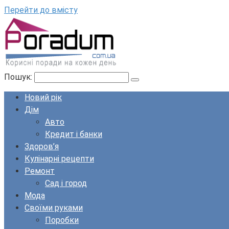
Перейти до вмісту
Пошук:
Новий рік
Дім
Авто
Кредит і банки
Здоров’я
Кулінарні рецепти
Ремонт
Сад і город
Мода
Своїми руками
Поробки