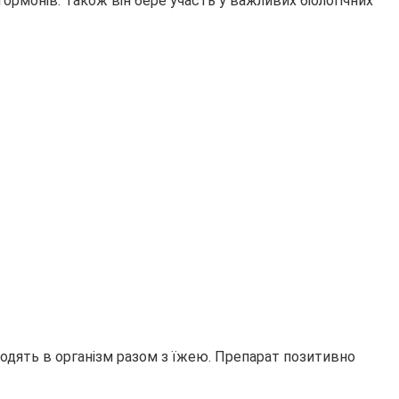
гормонів. Також він бере участь у важливих біологічних
дходять в організм разом з їжею. Препарат позитивно