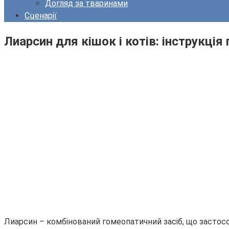
Догляд за тваринами
Сценарії
Лиарсин для кішок і котів: інструкція 
Лиарсин – комбінований гомеопатичний засіб, що застосо