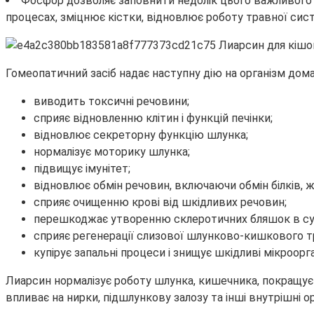
Фосфор дозволяє заповнити недолік цього важливого мін
процесах, зміцнює кістки, відновлює роботу травної сист
Гомеопатичний засіб надає наступну дію на організм дом
виводить токсичні речовини;
сприяє відновленню клітин і функцій печінки;
відновлює секреторну функцію шлунка;
нормалізує моторику шлунка;
підвищує імунітет;
відновлює обмін речовин, включаючи обмін білків, жи
сприяє очищенню крові від шкідливих речовин;
перешкоджає утворенню склеротичних бляшок в су
сприяє регенерації слизової шлунково-кишкового т
купірує запальні процеси і знищує шкідливі мікроорг
Лиарсин нормалізує роботу шлунка, кишечника, покращує з
впливає на нирки, підшлункову залозу та інші внутрішні о