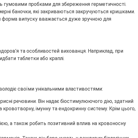
ють гумовими пробками для збереження герметичності.
імерні баночки, які закриваються закручуються кришками.
Ця форма випуску вважається дуже зручною для
 здоров’я та особливостей вихованця. Наприклад, при
идбати таблетки або краплі.
володіє своїми унікальними властивостями:
корисні речовини. Він надає біостимулюючого дію, здатний
а кровотворну, імунну та ендокринну систему. Крім цього,
дією, а також робить позитивний вплив на кровоносну