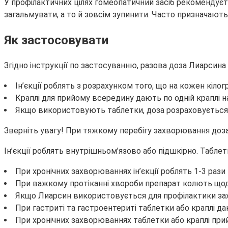
У профілактичних цілях гомеопатичний засіб рекомендуєть
загальмувати, а то й зовсім зупинити. Часто призначають
Як застосовувати
Згідно інструкції по застосуванню, разова доза Лиарсина
Ін’єкції роблять з розрахунком того, що на кожен кілог
Краплі для прийому всередину дають по одній краплі н
Якщо використовують таблетки, доза розраховується п
Зверніть увагу! При тяжкому перебігу захворювання доза 
Ін’єкції роблять внутрішньом’язово або підшкірно. Табле
При хронічних захворюваннях ін’єкції роблять 1-3 рази
При важкому протіканні хвороби препарат колють щоденн
Якщо Лиарсин використовується для профілактики зах
При гастриті та гастроентериті таблетки або краплі да
При хронічних захворюваннях таблетки або краплі прий