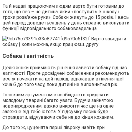
Та й надалі працюючим людям варто бути готовим до
того, що пес – не дитина, який «поступить в школу і
трохи розв’яже руки». Собаки живуть до 15 років. І весь
цей період доведеться день у день справно виконувати
функції відповідального собаковладельца.
Собака і вагітність
Деякі жінки приймають рішення завести собаку під час
вагітності. Проте досвідчені собаківники рекомендують
все ж почекати на цей період, відклавши втілення ідеї
хоча б до того часу, поки дитині не виповниться рік.
Головним аргументом є необхідність приділяти
молодому тварині багато уваги. Будучи зайнятою
новонародженим, важко викроїти час ще на одне
залежне від тебе істота. У підсумку песик буде
страждати, відчуваючи себе не до кінця коханим.
До того ж, цуценята перші півроку навіть при