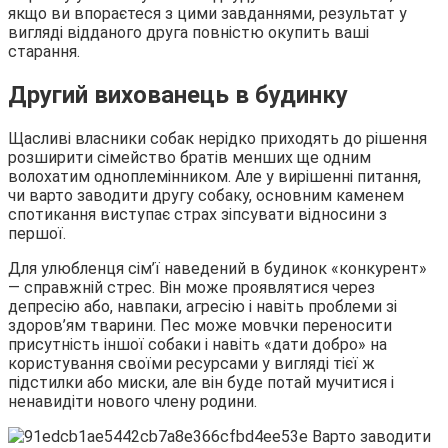
якщо ви впораєтеся з цими завданнями, результат у
вигляді відданого друга повністю окупить ваші
старання.
Другий вихованець в будинку
Щасливі власники собак нерідко приходять до рішення
розширити сімейство братів менших ще одним
волохатим одноплемінником. Але у вирішенні питання,
чи варто заводити другу собаку, основним каменем
спотикання виступає страх зіпсувати відносини з
першої.
Для улюбленця сім’ї наведений в будинок «конкурент»
— справжній стрес. Він може проявлятися через
депресію або, навпаки, агресію і навіть проблеми зі
здоров’ям тварини. Пес може мовчки переносити
присутність іншої собаки і навіть «дати добро» на
користування своїми ресурсами у вигляді тієї ж
підстилки або миски, але він буде потай мучитися і
ненавидіти нового члену родини.