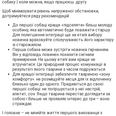
Щоб мінімізувати рівень напруженої обстановки,
дотримуйтеся ряду рекомендацій:
До першої собаці краще «підселяти» більш молоду
особину, яка автоматично буде поважати старшу.
Для полегшення інтеграції ще на етапі вибору
новачка враховуйте сполучуваність його характеру
зі старожилом.
Перша собака може зустріти новачка гарчанням.
Він у відповідь повинен показати сигнали
примирення. На цьому етапі вам краще не
втручатися. Це природний процес комунікації в
результаті якого тварини з часом подружаться.
Для кращої інтеграції забезпечте твариною «зону
комфорту»: не розміщуйте місця для їх відпочинку
близько один до одного. Придивіться до своєї
першої собаці: не погіршується у неї настрій,
апетит, сон. Якщо тварина перестає доглядати за
собою і більше не проявляє інтерес до гри – воно
страждає.
І головне – не міняйте життя першого вихованця з