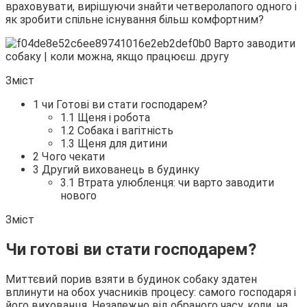
враховувати, вирішуючи знайти четверолапого одного і
як зробити
спільне існування більш комфортним?
Зміст
1 чи Готові ви стати господарем?
1.1 Щеня і робота
1.2 Собака і вагітність
1.3 Щеня для дитини
2 Чого чекати
3 Другий вихованець в будинку
3.1 Втрата улюбленця: чи варто заводити
нового
Зміст
Чи готові ви стати господарем?
Миттєвий порив взяти в будинок собаку здатен
вплинути на обох учасників процесу: самого господаря і
його вихованця. Незалежно від обраного часу, коли, на