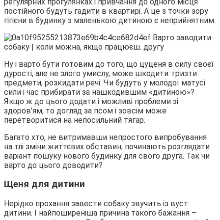
регулярних прогулянках і привчання до одного місця
постійного будуть гадити в квартирі. А це з точки зору
гігієни в будинку з маленькою дитиною є неприйнятним.
Ну і варто бути готовим до того, що цуценя в силу своєї
дурості, але не злого умислу, може шкодити: гризти
предмети, розкидати речі. Чи будуть у молодої матусі
сили і час прибирати за нашкодившим «дитиною»?
Якщо ж до цього додати і можливі проблеми зі
здоров’ям, то догляд за псом і зовсім може
перетворитися на непосильний тягар.
Багато хто, не витримавши непростого випробування
на тлі зміни життєвих обставин, починають розглядати
варіант пошуку нового будинку для свого друга. Так чи
варто до цього доводити?
Щеня для дитини
Нерідко прохання завести собаку звучить із вуст
дитини. І найпоширеніша причина такого бажання –