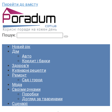
Перейти до вмісту
Пошук:
Новий рік
Дім
Авто
Кредит і банки
Здоров’я
Кулінарні рецепти
Ремонт
Сад і город
Мода
Своїми руками
Поробки
Догляд за тваринами
Сценарії