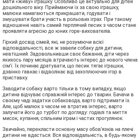
мати «живу» іграшку. Особливо це актуально для дітей
дошкільного віку. Приймаючи їх за свою іграшку,
малюки намагаються прикрашати, годувати і
змушувати брати участь в рольових іграх. При такому
відношенні навіть самий терплячий песик з часом стане
проявляти агресію до юних горе-вихователів.
Гіркий досвід сімей, які, не розуміючи всієї
відповідальності, все ж завели собаку для дитини,
невтішний. Задовольнивши своє бажання, діти через
якихось пару місяців втрачають інтерес до нового члена
сім’ї. Їх починає дратувати, що песик тягає іграшки,
дзвінко гавкає і відволікає від захоплюючих ігор в
приставку.
Заводити собаку варто тільки в тому випадку, якщо
дитина відчуває справжній інтерес до тварин. Бачачи в
своєму чаді задатки собаковода, варто підтримати їх.
Але, щоб малюк з часом не втратив інтерес, варто
залучати його до турбот по догляду: годівлі та миття
мисок, купання, спільним іграм і частих прогулянок.
Звичайно, перекласти основну масу обов’язків на плечі
дитини не вдасться. Вся відповідальність, в будь-якому