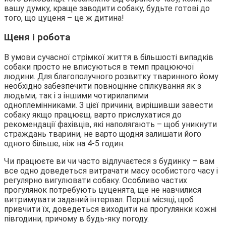
вашу думку, краще заводити собаку, будьте готові до
того, що цуценя – це ж дитина!
Щеня і робота
В умови сучасної стрімкої життя в більшості випадків
собаки просто не вписуються в темп працюючої
людини. Для благополучного розвитку тваринного йому
необхідно забезпечити повноцінне спілкування як з
людьми, так і з іншими чотирилапими
одноплемінниками. З цієї причини, вирішивши завести
собаку якщо працюєш, варто прислухатися до
рекомендації фахівців, які наполягають – щоб уникнути
страждань тварини, не варто щодня залишати його
одного більше, ніж на 4-5 годин.
Чи працюєте ви чи часто відлучаєтеся з будинку – вам
все одно доведеться витрачати масу особистого часу і
регулярно вигулювати собаку. Особливо частих
прогулянок потребують цуценята, ще не навчилися
витримувати заданий інтервал. Перші місяці, щоб
привчити їх, доведеться виходити на прогулянки кожні
півгодини, причому в будь-яку погоду.