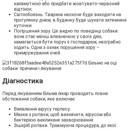
каламутною або придбати жовтувато-червоний
відтінок.
Світлобоязнь. Тварина неохоче буде виходити на
прогулянку днем, в будинку буде шукати затемнені
куточки.
Погіршення зору. Це видно по поведінці собаки:
вона стає менш впевненою у своїх діях,
намагається бути поруч з господарем, незграбно
ходить. Одна з ознак порушення зору –
примружування очей.
Діагностика
Перед лікуванням більма лікар проводить повне
обстеження собаки, яке включає:
Виявлення вірусу герпесу.
Мазки з рогівки, щоб визначити, вірусом або
бактерією викликане захворювання.
Зішкріб рогівки. Травмуюча процедура, до якої