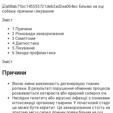
Зміст
1 Причини
2 Різновиди захворювання
3 Симптоми
4 Діагностика
5 Лікування
6 Заходи
профілактики
Зміст
Причини
Вікові зміни викликають дегенерацію тканин
рогівки. В результаті порушення обмінних процесів
розвивається катаракта або ядерний склероз очі.
Наслідки гепатиту або вірусної інфекції з ознаками
інтоксикації організму тварини. У початковій стадії
це може бути кератит. Це захворювання стоїть на
другому місці серед причин появи більма на оці