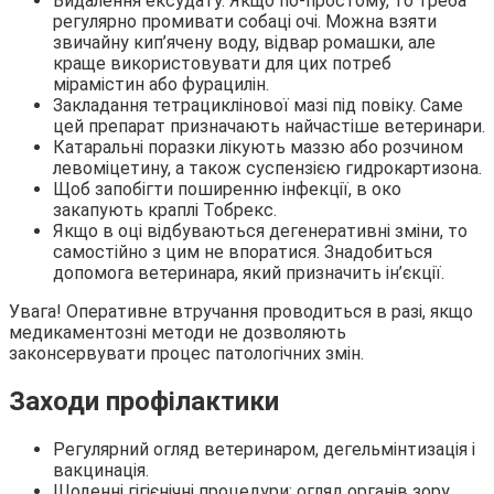
Видалення ексудату. Якщо по-простому, то треба
регулярно промивати собаці очі. Можна взяти
звичайну кип’ячену воду, відвар ромашки, але
краще використовувати для цих потреб
мірамістин або фурацилін.
Закладання тетрациклінової мазі під повіку. Саме
цей препарат призначають найчастіше ветеринари.
Катаральні поразки лікують маззю або розчином
левоміцетину, а також суспензією гидрокартизона.
Щоб запобігти поширенню інфекції, в око
закапують краплі Тобрекс.
Якщо в оці відбуваються дегенеративні зміни, то
самостійно з цим не впоратися. Знадобиться
допомога ветеринара, який призначить ін’єкції.
Увага! Оперативне втручання проводиться в разі, якщо
медикаментозні методи не дозволяють
законсервувати процес патологічних змін.
Заходи профілактики
Регулярний огляд ветеринаром, дегельмінтизація і
вакцинація.
Щоденні гігієнічні процедури: огляд органів зору,