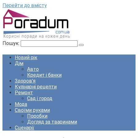
Перейти до вмісту
Пошук:
Новий рік
Дім
Авто
Кредит і банки
Здоров’я
Кулінарні рецепти
Ремонт
Сад і город
Мода
Своїми руками
Поробки
Догляд за тваринами
Сценарії