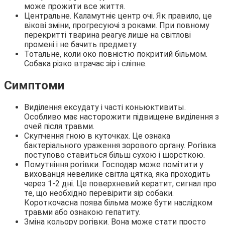
може прожити все життя.
Центральне. Каламутніє центр очі. Як правило, це
вікові зміни, прогресуючі з роками. При повному
перекритті тварина реагує лише на світлові
промені і не бачить предмету.
Тотальне, коли око повністю покритий більмом.
Собака різко втрачає зір і сліпне.
Симптоми
Виділення ексудату і часті коньюктивиты.
Особливо має насторожити підвищене виділення з
очей після травми.
Скупчення гною в куточках. Це ознака
бактеріального ураження зорового органу. Рогівка
поступово ставиться більш сухою і шорсткою.
Помутніння рогівки. Господар може помітити у
вихованця невелике світла цятка, яка проходить
через 1-2 дні. Це поверхневий кератит, сигнал про
те, що необхідно перевірити зір собаки.
Короткочасна поява більма може бути наслідком
травми або ознакою гепатиту.
Зміна кольору рогівки. Вона може стати просто