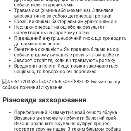
собаки після старечих змін.
Травма ока (хімічна або механічна). З’явилася
виразка тягне за собою дегенерації рогівки.
Ерозії, викликані бактеріальним ураженням очі.
Наслідки операції на оці або як результат
новоутворень на зоровому органі.
Підвищений внутрішньоочний тиск, що приводить
до відмирання нерва.
Генетична схильність. Як правило, більмо на оці
собаки в цьому випадку є результатом діабету.
Заворот століття, коли вії травмують рогівку.
Вроджені патології. Якщо повіки закриваються
нещільно, то поверхню очі пересихає.
Різновиди захворювання
Периферичний. Каламутніє край очного яблука.
Візуально ви зможете побачити білястий край.
Вчасно розпочате лікування купірує процес,
гострота зору не падає. З таким більмом собака