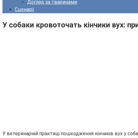
Догляд за тваринами
Сценарії
У собаки кровоточать кінчики вух: при
У ветеринарній практиці пошкодження кінчиків вух у соб