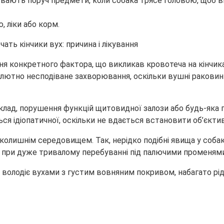
бувають поруч предмети, коли собака трясе головою, щоб в
, ліки або корм.
ня конкретного фактора, що викликав кровотеча на кінчика
ютно несподіване захворювання, оскільки вушні раковини у
д, порушення функцій щитовидної залози або будь-яка пато
ься ідіопатичної, оскільки не вдається встановити об’єктив
колишнім середовищем. Так, нерідко подібні явища у соба
ві при дуже тривалому перебуванні під палючими променям
хто володіє вухами з густим вовняним покривом, набагато 