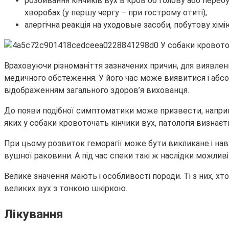
розбивання кінчиків вух в кров об голову або пере
хворобах (у першу чергу – при гострому отиті);
алергічна реакція на уходовые засоби, побутову хімію
Враховуючи різноманіття зазначених причин, для виявлен
медичного обстеження. У його час може виявитися і абсол
відображенням загального здоров’я вихованця.
До появи подібної симптоматики може призвести, наприкла
яких у собаки кровоточать кінчики вух, патологія визнаєт
При цьому розвиток геморагії може бути викликане і нав
вушної раковини. А під час спеки такі ж наслідки можли
Велике значення мають і особливості породи. Ті з них, 
великих вух з тонкою шкіркою.
Лікування