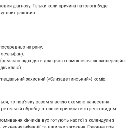
вки діагнозу. Тільки коли причина патології буде
 вушних раковин.
осередньо на рану;
госульфан);
 (ідеально підходять для цього самоклеючі післяопераційні
дів клею).
пеціальний захисний («Єлизаветинський») комір.
ться, то пов’язку разом зі всією схемою нанесення
ретельній обробці, а тільки присипати стрептоцидом.
мивання кінчиків вух готують настої з календули з
 усунення інфекції та швидке загоєння. Головне при