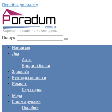
Перейти до вмісту
Пошук:
Новий рік
Дім
Авто
Кредит і банки
Здоров’я
Кулінарні рецепти
Ремонт
Сад і город
Мода
Своїми руками
Поробки