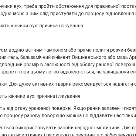
чики вух, треба пройти обстеження для правильної постано
 одночасно з ним слід приступати до процесу відновлення
ом водню ватним тампоном або прямо полити розчин безп
ерил-гель, бальзамічний лінімент Вишневського або мазь Ар
дповідний розмір в залежності від обсягу ранової поверхні
 шерсті і при цьому легко відклеюються, не залишаючи слі
зки. Для дуже активних тварин рекомендується надягати с
ь від стану ураженої поверхні. Якщо ранки запалені і гноя
о процесу ранову поверхню можна не піддавати настільки 
ться використовувати засоби народної медицини. Для про
цію антисептичних і підсушують речовин, що забезпечують