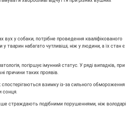
гамувати хворобливі відчуття при різних вушних
х вух у собаки, потрібне проведення кваліфікованого
 тварин набагато чутливіші, ніж у людини, а їх стан є
логія, погіршує імунний статус. У ряді випадків, при
ні причини таких проявів.
к спостерігаються взимку із-за сильного обмороження
и сонця.
рідше страждають подібними порушеннями, ніж володарі