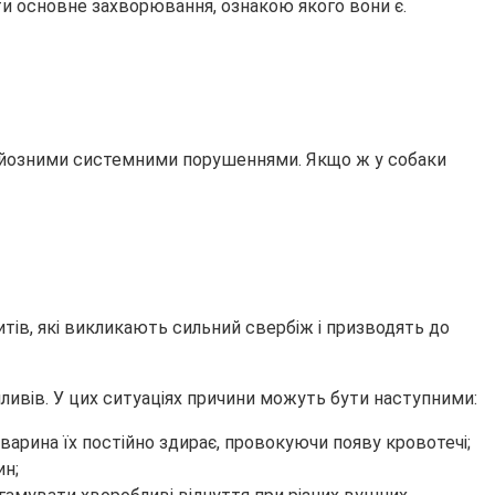
ати основне захворювання, ознакою якого вони є.
серйозними системними порушеннями. Якщо ж у собаки
итів, які викликають сильний свербіж і призводять до
ливів. У цих ситуаціях причини можуть бути наступними:
тварина їх постійно здирає, провокуючи появу кровотечі;
ин;