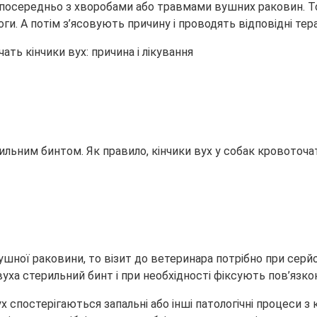
безпосередньо з хворобами або травмами вушних раковин.
Т
и. А потім з’ясовують причину і проводять відповідні тер
льним бинтом. Як правило, кінчики вух у собак кровоточа
ої раковини, то візит до ветеринара потрібно при серйоз
ха стерильний бинт і при необхідності фіксують пов’язкою
ух спостерігаються запальні або інші патологічні процеси 