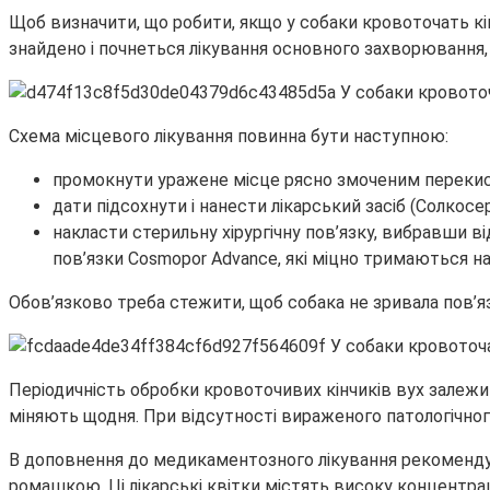
Щоб визначити, що робити, якщо у собаки кровоточать кін
знайдено і почнеться лікування основного захворювання,
Схема місцевого лікування повинна бути наступною:
промокнути уражене місце рясно змоченим перекис
дати підсохнути і нанести лікарський засіб (Солкос
накласти стерильну хірургічну пов’язку, вибравши ві
пов’язки Cosmopor Advance, які міцно тримаються на
Обов’язково треба стежити, щоб собака не зривала пов’я
Періодичність обробки кровоточивих кінчиків вух залежит
міняють щодня. При відсутності вираженого патологічног
В доповнення до медикаментозного лікування рекомендує
ромашкою. Ці лікарські квітки містять високу концентра