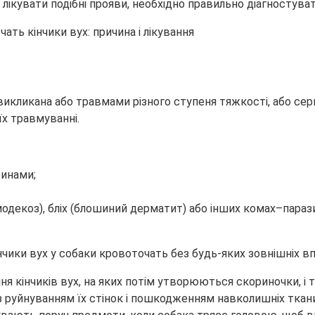
к лікувати подібні прояви, необхідно правильно діагностув
и викликана або травмами різного ступеня тяжкості, або 
їх травмуванні.
:
ринами;
модекоз), бліх (блошиний дерматит) або інших комах–параз
чики вух у собаки кровоточать без будь-яких зовнішніх вп
ня кінчиків вух, на яких потім утворюються скориночки, і 
 руйнуванням їх стінок і пошкодженням навколишніх ткан