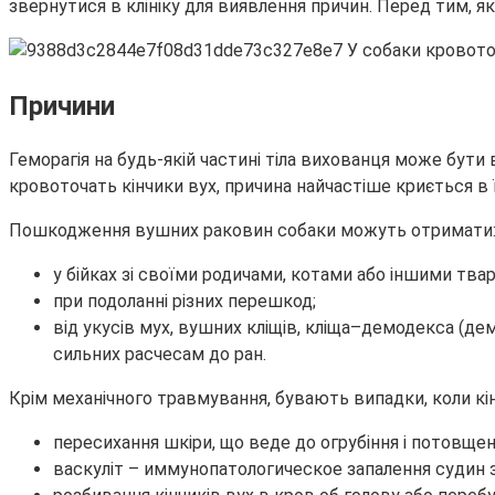
звернутися в клініку для виявлення причин. Перед тим, я
Причини
Геморагія на будь-якій частині тіла вихованця може бут
кровоточать кінчики вух, причина найчастіше криється в 
Пошкодження вушних раковин собаки можуть отримати
у бійках зі своїми родичами, котами або іншими тва
при подоланні різних перешкод;
від укусів мух, вушних кліщів, кліща–демодекса (де
сильних расчесам до ран.
Крім механічного травмування, бувають випадки, коли кін
пересихання шкіри, що веде до огрубіння і потовщен
васкуліт – иммунопатологическое запалення судин з