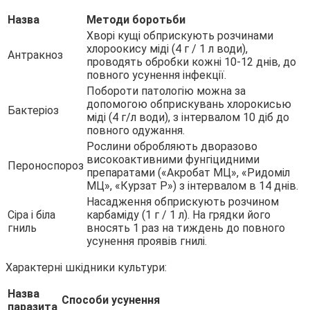
Назва
Методи боротьби
Хворі кущі обприскують розчинами
хлороокису міді (4 г / 1 л води),
Антракноз
проводять обробки кожні 10-12 днів, до
повного усунення інфекції.
Побороти патологію можна за
допомогою обприскувань хлорокисью
Бактеріоз
міді (4 г/л води), з інтервалом 10 діб до
повного одужання.
Рослини обробляють дворазово
високоактивними фунгіцидними
Пероноспороз
препаратами («Акробат МЦ», «Ридоміл
МЦ», «Курзат Р») з інтервалом в 14 днів.
Насадження обприскують розчином
Сіра і біла
карбаміду (1 г / 1 л). На грядки його
гниль
вносять 1 раз на тиждень до повного
усунення проявів гнилі.
Характерні шкідники культури:
Назва
Способи усунення
паразита