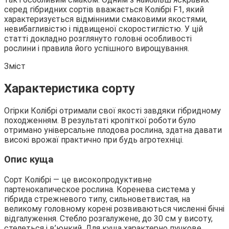
серед гібридних сортів вважається Колібрі F1, який
характеризується відмінними смаковими якостями,
невибагливістю
і підвищеної скоростиглістю. У цій
статті докладно розглянуто головні особливості
рослини і правила його успішного вирощування.
Зміст
Характеристика сорту
Огірки Колібрі отримали свої якості завдяки гібридному
походженням. В результаті кропіткої роботи було
отримано універсальне плодова рослина, здатна давати
високі врожаї практично при будь агротехніці.
Опис куща
Сорт Колібрі — це високопродуктивне
партенокапическое рослина. Коренева система у
гібрида стрежневого типу, сильноветвистая, на
великому головному корені розвиваються численні бічні
відгалуження. Стебло розгалужене, до 30 см у висоту,
стелеться і в’юнкий. Для куща характерно пучкове