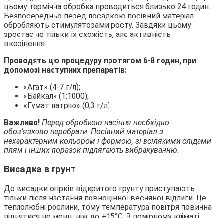
цьому термічна обробка проводиться близько 24 годин.
Безпосередньо перед посадкою посівний матеріал
обробляють стимуляторами росту. Завдяки цьому
зростає не тільки їх схожість, але активність
вкорінення.
Проводять цю процедуру протягом 6-8 годин, при
допомозі наступних препаратів:
«Агат» (4-7 г/л);
«Байкал» (1:1000);
«Гумат натрію» (0,3 г/л).
Важливо!
Перед обробкою насіння необхідно
обов’язково перебрати. Посівний матеріал з
нехарактерним кольором і формою, зі всілякими слідами
плям і інших поразок підлягають вибракуванню.
Висадка в грунт
До висадки огірків відкритого грунту приступають
тільки після настання повноцінної весняної відлиги. Це
теплолюбні рослини, тому температура повітря повинна
піднятися не менш ніж до +15°С. В помірному кліматі