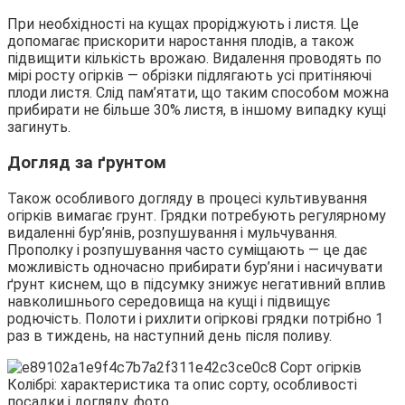
При необхідності на кущах проріджують і листя. Це
допомагає прискорити наростання плодів, а також
підвищити кількість врожаю. Видалення проводять по
мірі росту огірків — обрізки підлягають усі притіняючі
плоди листя. Слід пам’ятати, що таким способом можна
прибирати не більше 30% листя, в іншому випадку кущі
загинуть.
Догляд за ґрунтом
Також особливого догляду в процесі культивування
огірків вимагає грунт. Грядки потребують регулярному
видаленні бур’янів, розпушування і мульчування.
Прополку і розпушування часто суміщають — це дає
можливість одночасно прибирати бур’яни і насичувати
ґрунт киснем, що в підсумку знижує негативний вплив
навколишнього середовища на кущі і підвищує
родючість. Полоти і рихлити огіркові грядки потрібно 1
раз в тиждень, на наступний день після поливу.