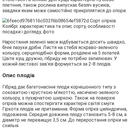
плетіння, також рослина випускає безліч вусиків,
завдяки яким може самостійно прикріплятися до опори.
Наростання зеленої маси відбувається досить швидко,
бічні пазухи дрібні. Листя на стеблі яскраво-зеленого
кольору, серцеподібної форми, розділені на 5 лопатей.
Цвіте кущ дружно, гібриду не потрібно запилювач. У
кожній листової зав’язі формується за 2-8 плодів.
Опис плодів
Гібрид дає багатонасінні плоди корнішонного типу з
соковитою і хрусткою м’якоттю, насичено-зеленого
кольору, з пухирчатою шкіркою. Також на поверхні
огірків можна спостерігати характерні світлі смуги.
Гіркота плодів не притаманна. Форма огірка циліндрична,
подовжена. Середня довжина плоду становить 5-8 см, а
діаметр не перевищує 3,5 см. До переростання огірки не
схильні.