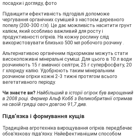
Підвищити ефективність підгодівлі допоможе
чергування органічних сумішей з настоєм деревного
попелу (200-300 г/л). Це дає можливість наситити грунт
калієм, який особливо важливий для росту і
продуктивності огірків. На кожну рослину слід
використовувати близько 500 мл робочого розчину .
Альтернативою органічним підкормкам можуть стати
високопоживні мінеральні суміші. Для цього в 10 л води
розчиняють 15 г аміачної селітри, 25 г суперфосфату, 20
г хлориду калію. Удобрюють таким мінеральним
розчином огірки кожні 2-3 тижні протягом всього
вегетативного періоду.
Чи знаєте ви?
Найбільший в історії огірок був вирощений
в 2008 році. Фермер Альф Кобб з Великобританії отримав
на своїй грядці овоч довгою 91,7 див.
Підв’язка і формування кущів
Традиційна агротехніка вирощування огірків передбачає
обов’язкову підв’язку. Найефективнішим способом