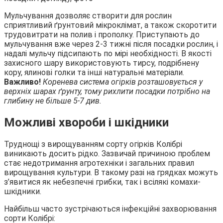
Мульчування дозволяє створити для рослин
сприятливий ґрунтовий мікроклімат, а також скоротити
трудовитрати на полив і прополку. Приступають до
мульчування вже через 2-3 тижні після посадки рослин, і
надалі мульчу підсипають по мірі необхідності. В якості
захисного шару використовують тирсу, подрібнену
кору, ялинові голки та інші натуральні матеріали.
Важливо!
Коренева система огірків розташовується у
верхніх шарах ґрунту, тому рихлити посадки потрібно на
глибину не більше 5-7 див.
Можливі хвороби і шкідники
Труднощі з вирощуванням сорту огірків Колібрі
виникають досить рідко. Зазвичай причиною проблем
стає недотримання агротехніки і загальних правил
вирощування культури. В такому разі на грядках можуть
з’явитися як небезпечні грибки, так і всілякі комахи-
шкідники.
Найбільш часто зустрічаються інфекційні захворювання
сорти Колібрі: