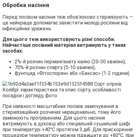
Обробка насіння
Перед посівом насіння теж обов’язково стерилізують —
це найкраще допомагає захистити молоді рослини від
інфекційних уражень.
Для цього теж використовують різні способи.
Найчастіше посівний матеріал витримують у таких
засобах:
2%-й розчин перманганату калію (20-30 хвилин);
70%-й розчин спирту (5-10 хвилин);
фунгіцид «Фітоспорин» або «Баксис» (1-2 години).
При наявності масштабних посівів замочування в
стерилізаційних розчинах нераціонально, тому його
замінюють прогріванням. Для цього насіння
витримують в духовці або спеціальній сушильній шафі
при температурі +40°С протягом 3 діб. Для прискорення
процедури температуру можна підвищити до +80°С, при