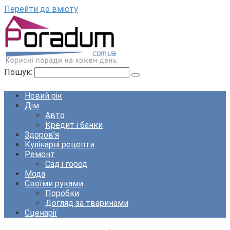
Перейти до вмісту
Пошук:
Новий рік
Дім
Авто
Кредит і банки
Здоров’я
Кулінарні рецепти
Ремонт
Сад і город
Мода
Своїми руками
Поробки
Догляд за тваринами
Сценарії