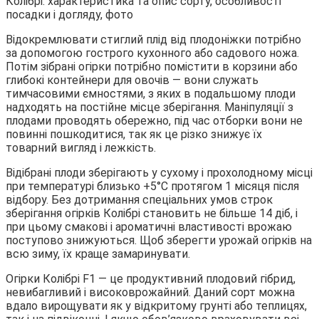
Відокремлювати стиглий плід від плодоніжки потрібно
за допомогою гострого кухонного або садового ножа.
Потім зібрані огірки потрібно помістити в корзини або
глибокі контейнери для овочів — вони служать
тимчасовими ємностями, з яких в подальшому плоди
надходять на постійне місце зберігання. Маніпуляції з
плодами проводять обережно, під час отборки вони не
повинні пошкодитися, так як це різко знижує їх
товарний вигляд і лежкість.
Відібрані плоди зберігають у сухому і прохолодному місці
при температурі близько +5°С протягом 1 місяця після
відбору. Без дотримання спеціальних умов строк
зберігання огірків Колібрі становить не більше 14 діб, і
при цьому смакові і ароматичні властивості врожаю
поступово знижуються. Щоб зберегти урожай огірків на
всю зиму, їх краще замаринувати.
Огірки Колібрі F1 — це продуктивний плодовий гібрид,
невибагливий і високоврожайний. Даний сорт можна
вдало вирощувати як у відкритому грунті або теплицях,