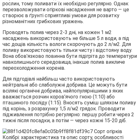
рослин, тому поливати їх необхідно регулярно. Однак
перезволожувати огіркові насадження не варто — це
створює в ґрунті сприятливі умови для розвитку
різноманітних грибкових уражень.
Проводять полив через 2-3 дні, на кожен 1 м2
насаджень використовують не більше 5 л води, а під
час дощів кількість вологи скорочують до 2 л/м2. Для
поливу використовують тільки чисту і відстояну воду.
Вона обов’язково повинна бути підігріта до температури
навколишнього середовища, інакше полив викличе
переохолодження коренів.
Для підгодівлі найбільш часто використовують
нейтральні або слаболужні добрива. Це можуть бути
всілякі органічні добрива, найпопулярнішими з яких
вважається розчин коров’ячого гною (1:10) або
пташиного посліду (1:15). Вносять суміш шляхом поливу
під корінь, з розрахунку 1,5 л/м2 грядок. Проводити
підживлення потрібно регулярно: першу робити через 2
тижні після посадки, а потім — через кожні 15-20 діб.