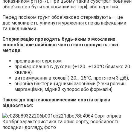
показником рН (6-7). При цьому такий субстрат повинен
обов’язково бути заснований на торф або перегній.
Перед посівом грунт обов’язково стерилізують — це
дає можливість уникнути ураження огірків інфекціями
та шкідниками.
Стерилізацію проводять будь-яким з можливих
способів, але найбільш часто застосовують такі
методи:
проливання окропом;
прожарювання в духовці (+120…+130°С близько 20
хвилин);
витримування в холоді (-20…-25°С, протягом 3 діб);
обробка бактерицидними засобами (2%-й розчин
марганцівки, мідний купорос або формалін).
Також до партенокарпическим сортів огірків
відносяться: