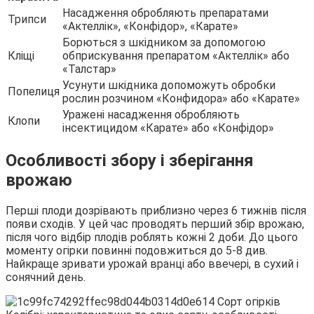
Насадження обробляють препаратами
Трипси
«Актеллік», «Конфідор», «Карате»
Борються з шкідником за допомогою
Кліщі
обприскування препаратом «Актеллік» або
«Талстар»
Усунути шкідника допоможуть обробки
Попелиця
рослин розчином «Конфидора» або «Карате»
Уражені насадження обробляють
Клопи
інсектицидом «Карате» або «Конфідор»
Особливості збору і зберігання
врожаю
Перші плоди дозрівають приблизно через 6 тижнів після
появи сходів. У цей час проводять перший збір врожаю,
після чого відбір плодів роблять кожні 2 доби. До цього
моменту огірки повинні подовжиться до 5-8 див.
Найкраще зривати урожай вранці або ввечері, в сухий і
сонячний день.