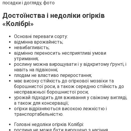
Достоїнства і недоліки огірків
«Колібрі»
Основні переваги сорту:
відмінна врожайність;
невибагливість;
відмінно переносить несприятливі умови
утримання;
рослину можна вирощувати і у відкритому ґрунті, і
навіть на підвіконні;
плодам не властиво переростання;
має високу стійкість до огіркової мозаїки та
борошнистої роси, а також середню стійкість до
несправжньої борошнистої роси;
урожай підходить для вживання у свіжому вигляді,
а також для консервації;
огірки відрізняються високою лежкістю і
транспортабельністю.
Головні недоліки огірків Колібрі:
рослина не може бути вирощено з насіння