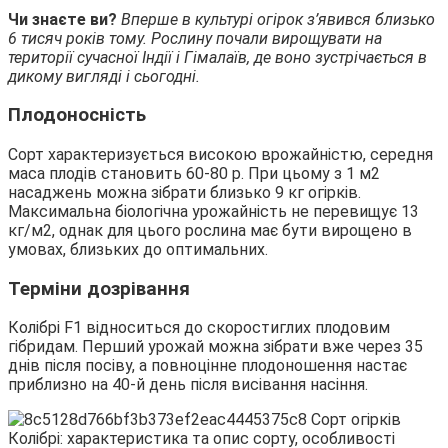
Чи знаєте ви?
Вперше в культурі огірок з’явився близько
6 тисяч років тому. Рослину почали вирощувати на
території сучасної Індії і Гімалаїв, де воно зустрічається в
дикому вигляді і сьогодні.
Плодоносність
Сорт характеризується високою врожайністю, середня
маса плодів становить 60-80 р. При цьому з 1 м2
насаджень можна зібрати близько 9 кг огірків.
Максимальна біологічна урожайність не перевищує 13
кг/м2, однак для цього рослина має бути вирощено в
умовах, близьких до оптимальних.
Терміни дозрівання
Колібрі F1 відноситься до скоростиглих плодовим
гібридам. Перший урожай можна зібрати вже через 35
днів після посіву, а повноцінне плодоношення настає
приблизно на 40-й день після висівання насіння.