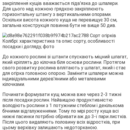
закріплення кущів вважається підв’язка до шпалери.
Для цього над кожною грядкою закріплюють
горизонтальну штангу з вертикальними опорами.
Оскільки висота кожного куща не перевищує 30 см,
загальна конструкція повинна бути не вище 50 див.
До кожного рослині зі штанги спускають міцний шпагат,
який кріплять до кілочка біля основи рослини. Протягом
свого розвитку рослина вплітають у шпагат, який і стає
для огірка головною опорою. Замінити шпалери можна
індивідуальними дерев’яними або металевими
кілочками.
Починати формувати кущ можна вже через 2-3 тижні
після посадки рослин. Найвищою продуктивністю
володіють рослини з 1 потужним стеблом і декількома
бічними відгалуженнями. Тому по мірі росту куща всі
нижні пасинки потрібно обривати аж до 3-ї пари листків.
Після цього видаляють половину всіх відростків, при
цьому верхівку залишають недоторканою.