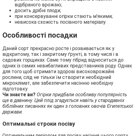
відібраного врожаю;
досить дрібні плоди;
при консервуванні огірки стають м’якими;
невисока схожість посівного матеріалу.
Особливості посадки
Даний сорт прекрасно росте і розвивається як у
відкритому, так і закритому ґрунті, в тому числі і в
садових горщиках. Саме тому гібрид відноситься до
одних із самих невибагливих представників роду. Однак
для того щоб отримати здорові високоврожайні
рослини, слід не тільки їм створити необхідний
мікроклімат, але забезпечити насінню необхідну
підготовку.
Чи знаєте ви?
Огірки придбали особливу популярність
ще в давнину. Цей плід згадується навіть у стародавніх
біблійних писаннях як один з головних овочів Єгипетської
держави.
Оптимальні строки посіву
Оптимальним періодом для посіву насіння цього сорту