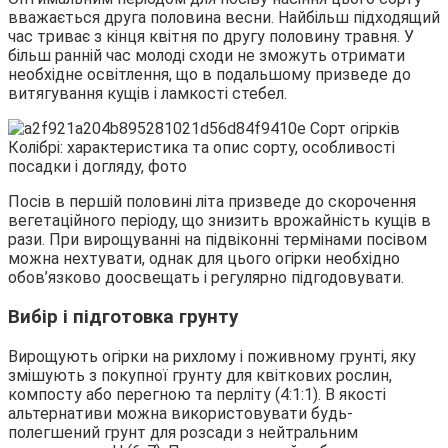
вважається друга половина весни. Найбільш підходящий
час триває з кінця квітня по другу половину травня. У
більш ранній час молоді сходи не зможуть отримати
необхідне освітлення, що в подальшому призведе до
витягування кущів і ламкості стебел.
Посів в першій половині літа призведе до скорочення
вегетаційного періоду, що знизить врожайність кущів в
рази. При вирощуванні на підвіконні термінами посівом
можна нехтувати, однак для цього огірки необхідно
обов’язково доосвещать і регулярно підгодовувати.
Вибір і підготовка грунту
Вирощують огірки на рихлому і поживному грунті, яку
змішують з покупної грунту для квіткових рослин,
компосту або перегною та перліту (4:1:1). В якості
альтернативи можна використовувати будь-
полегшений грунт для розсади з нейтральним