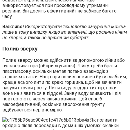
використовується при прохолодному утриманні
рослини. Він досить ефективний і не забирає багато
часу.
Важливо!
Використовувати технологію занурення можна
лише в тому випадку, якщо ви впевнені, що рослина нічим
не хворіє, а також не вражений субстрат.
Полив зверху
Полив зверху можна здійснити за допомогою лійки або
пульверизатора (обприскування). Лійку треба брати
пластмасову, оскільки метал погано взаємодіє з
корінням квітки. Напір при поливі повинен бути слабким,
краще всього лити по краю горщика, щоб не зачепити
пазухи і точки росту. Лити воду слід до тих пір, поки
вона не з’явиться в піддоні. Зайву воду зливають і дія
повторюють через кілька хвилин. Цей спосіб
малоефективний, оскільки зволоження грунту
відбувається нерівномірно.