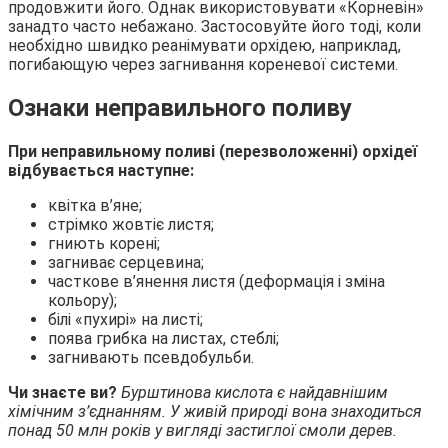
продовжити його. Однак використовувати «Корневін»
занадто часто небажано. Застосовуйте його тоді, коли
необхідно швидко реанімувати орхідею, наприклад,
погибающую через загнивання кореневої системи.
Ознаки неправильного поливу
При неправильному поливі (перезволоженні) орхідеї
відбувається наступне:
квітка в’яне;
стрімко жовтіє листя;
гниють корені;
загниває серцевина;
часткове в’янення листя (деформація і зміна
кольору);
білі «пухирі» на листі;
поява грибка на листах, стеблі;
загнивають псевдобульби.
Чи знаєте ви?
Бурштинова кислота є найдавнішим
хімічним з’єднанням. У живій природі вона знаходиться
понад 50 млн років у вигляді застиглої смоли дерев.