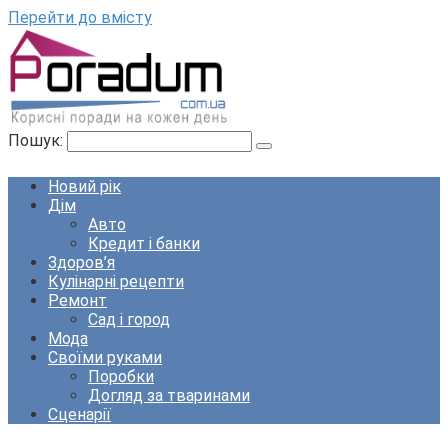
Перейти до вмісту
Пошук:
Новий рік
Дім
Авто
Кредит і банки
Здоров’я
Кулінарні рецепти
Ремонт
Сад і город
Мода
Своїми руками
Поробки
Догляд за тваринами
Сценарії