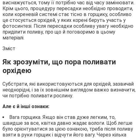
виснажується, тому її потрібно час від часу замінювати.
Крім цього, процедуру пересадки необхідно проводити,
коли кореневій системі стає тісно в горщику, особливо
це стосується орхідей, у яких корені беруть участь у
фотосинтезі. Після пересадки особливу увагу необхідно
приділити поливу, про що й поговоримо в цьому
матеріалі.
Зміст
Як зрозуміти, що пора поливати
орхідею
Субстрати, які використовуються для орхідей, зазвичай
неоднорідні, і за їх зовнішнім виглядом важко визначити,
чи потрібно поливати рослину.
Але є й інші ознаки:
Вага горщика. Якщо він став дуже легким, то,
швидше за все, квітка давно жадає вологи. Щоб легше
було орієнтуватися за цією ознакою, треба після поливу
взяти в руки горщик і відчути його вагу. Через кілька