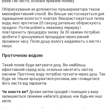
Обприскування за допомогою пульверизатора також
малоефективний спосіб. Він більше застосовується для
підвищення вологості повітря. Використовується тепла
вода, якої протягом 20 секунд ретельно обприскують
орхідею. Потім роблять невелику перерву і
повторюють процедуру знову. За 30 хвилин потрібно
зробити 3 зрошувальні процедури через рівний
проміжок часу. Після душу вологу видаляють з листя і
пазух.
Проточною водою
Такий полив буде імітувати дощ. Він найбільш
ефективний серед всіх, оскільки наситить квітка
киснем. Проточну воду потрібно пускати через душ. Так
буде не тільки зрошуватися рослина, але і очищатися
його листя від паразитів.
Чи знаєте ви?
Зрізані квітки орхідей і поміщені у вазу
залишаються свіжими набагато довше, ніж будь-які інші
квіти.