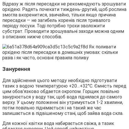
Відразу ж після пересадки не рекомендують зрошувати
орхідею. Радять почекати тиждень-другий, щоб рослина
змогла вкоренитися, звичайно, тільки якщо причина
пересадки — не загибель коренів після тривалого
періоду посухи. Тоді потрібно трохи зволожити
субстрат. Проводити зрошувальні заходи можна одним
з описаних нижче способів.
Занурення
Для здійснення цього методу необхідно підготувати
тазик з водою температурою +20…+32°С. Ємність перед
цим обов’язково обдается окропом. Горщик повільно
занурюється у воду так, щоб вода піднялася до самого
верху. У цьому положенні він утримується 1-2 хвилини,
потім повільно піднімається і на такий же час
залишається в підвішеному стані, щоб зайва вода скла.
Для кожної квітки вода набирається свіжа, а тазик
обдается окропом. Цей спосіб найчастіше