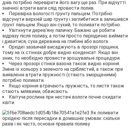
днів потрібно перевірити його вагу ще раз. При відчутті
значної втрати ваги слід провести полив.
Перевірка вологості грунту пальцем. Потрібно
відсунути верхній шар грунту і заглибитися в залишився
грунт пальцем. Якщо він сухий, то поливати потрібно.
Увіткнути дерев’яну паличку. Бажано це робити
відразу після поливу, а потім просто періодично виймати
і дивитися, суха деревина на глибині або волога.
Орхідеї зазвичай висаджують в прозорі горщики,
тому на їх стінках добре видно конденсат. Якщо він
зник, то необхідно провести зрошувальні процедури.
Через прозорі стінки вазона також видно коріння.
Зміна їх кольору з зеленого на сріблястий, а також при
виявленні втрати пружності (стають зморщеними)
потрібно поливати.
Якщо коріння втрачають пружність, то листя також
стають млявими, обвисають.
Квітуча рослина при нестачі вологи почне скидати
квіти.