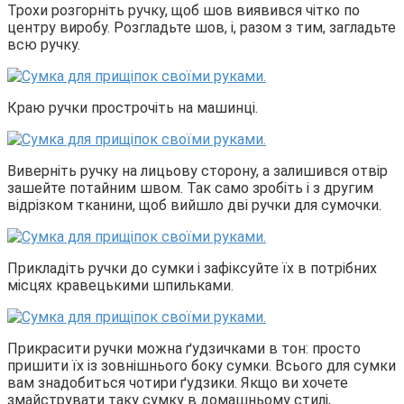
Трохи розгорніть ручку, щоб шов виявився чітко по
центру виробу. Розгладьте шов, і, разом з тим, загладьте
всю ручку.
Краю ручки прострочіть на машинці.
Виверніть ручку на лицьову сторону, а залишився отвір
зашейте потайним швом. Так само зробіть і з другим
відрізком тканини, щоб вийшло дві ручки для сумочки.
Прикладіть ручки до сумки і зафіксуйте їх в потрібних
місцях кравецькими шпильками.
Прикрасити ручки можна ґудзичками в тон: просто
пришити їх із зовнішнього боку сумки. Всього для сумки
вам знадобиться чотири ґудзики. Якщо ви хочете
змайструвати таку сумку в домашньому стилі,