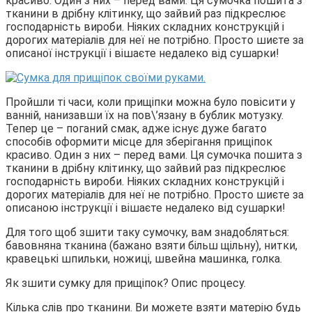
красиво. Один з них – перед вами. Ця сумочка пошита з
тканини в дрібну клітинку, що зайвий раз підкреслює
господарність вироби. Ніяких складних конструкцій і
дорогих матеріалів для неї не потрібно. Просто шиєте за
описаної інструкції і вішаєте недалеко від сушарки!
Пройшли ті часи, коли прищіпки можна було повісити у
ванній, нанизавши їх на пов\’язану в бублик мотузку.
Тепер це – поганий смак, адже існує дуже багато
способів оформити місце для зберігання прищіпок
красиво. Один з них – перед вами. Ця сумочка пошита з
тканини в дрібну клітинку, що зайвий раз підкреслює
господарність вироби. Ніяких складних конструкцій і
дорогих матеріалів для неї не потрібно. Просто шиєте за
описаною інструкції і вішаєте недалеко від сушарки!
Для того щоб зшити таку сумочку, вам знадобляться:
бавовняна тканина (бажано взяти більш щільну), нитки,
кравецькі шпильки, ножиці, швейна машинка, голка.
Як зшити сумку для прищіпок? Опис процесу.
Кілька слів про тканини. Ви можете взяти матерію будь