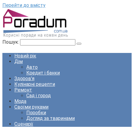
Перейти до вмісту
Пошук:
Новий рік
Дім
Авто
Кредит і банки
Здоров’я
Кулінарні рецепти
Ремонт
Сад і город
Мода
Своїми руками
Поробки
Догляд за тваринами
Сценарії