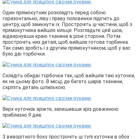
Один прямокутник розкладіть перед собою
горизонтально, ліву і праву половинки підігніть до
центру, щоб замкнути їх. Прострочіть ці частини, щоб з
прямокутника вийшло кільце. Розгладьте цей шов,
відвернувши краю тканини в різні сторони. Потім
прострочіть низ деталі, щоб вийшла готова торбинка.
Так само зробіть і з другим прямокутником, щоб у вас
було дві торбочки.
Складіть обидві торбочки так, щоб вийшли такі куточки,
як на цьому фото. В місці, де багато шарів тканини,
скріпіть деталь шпилькою.
Верх куточків зріжте, залишивши зріз довжиною
приблизно 9 див.
З виворітного боку прострочіть ці тупі куточки в обох