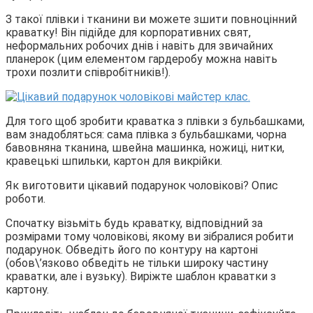
З такої плівки і тканини ви можете зшити повноцінний
краватку! Він підійде для корпоративних свят,
неформальних робочих днів і навіть для звичайних
планерок (цим елементом гардеробу можна навіть
трохи позлити співробітників!).
Для того щоб зробити краватка з плівки з бульбашками,
вам знадобляться: сама плівка з бульбашками, чорна
бавовняна тканина, швейна машинка, ножиці, нитки,
кравецькі шпильки, картон для викрійки.
Як виготовити цікавий подарунок чоловікові? Опис
роботи.
Спочатку візьміть будь краватку, відповідний за
розмірами тому чоловікові, якому ви зібралися робити
подарунок. Обведіть його по контуру на картоні
(обов\’язково обведіть не тільки широку частину
краватки, але і вузьку). Виріжте шаблон краватки з
картону.