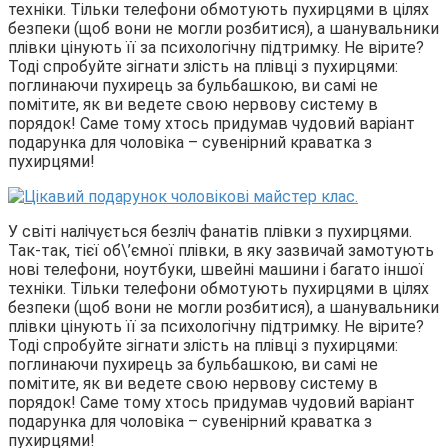
техніки. Тільки телефони обмотують пухирцями в цілях
безпеки (щоб вони не могли розбитися), а шанувальники
плівки цінують її за психологічну підтримку. Не вірите?
Тоді спробуйте зігнати злість на плівці з пухирцями:
поглинаючи пухирець за бульбашкою, ви самі не
помітите, як ви ведете свою нервову систему в
порядок! Саме тому хтось придумав чудовий варіант
подарунка для чоловіка – сувенірний краватка з
пухирцями!
У світі налічується безліч фанатів плівки з пухирцями.
Так-так, тієї об\’ємної плівки, в яку зазвичай замотують
нові телефони, ноутбуки, швейні машини і багато іншої
техніки. Тільки телефони обмотують пухирцями в цілях
безпеки (щоб вони не могли розбитися), а шанувальники
плівки цінують її за психологічну підтримку. Не вірите?
Тоді спробуйте зігнати злість на плівці з пухирцями:
поглинаючи пухирець за бульбашкою, ви самі не
помітите, як ви ведете свою нервову систему в
порядок! Саме тому хтось придумав чудовий варіант
подарунка для чоловіка – сувенірний краватка з
пухирцями!