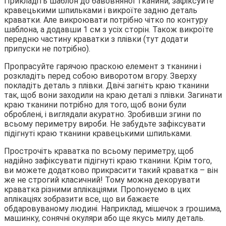
Прикладіть шаблон до бавовняної тканини, зафіксуйте
кравецькими шпильками і викроїте задню деталь
краватки. Але викроювати потрібно чітко по контуру
шаблона, а додавши 1 см з усіх сторін. Також викроїте
передню частину краватки з плівки (тут додати
припуски не потрібно).
Пропрасуйте гарячою праскою елемент з тканини і
розкладіть перед собою виворотом вгору. Зверху
покладіть деталь з плівки. Двічі загніть краю тканини
так, щоб вони заходили на краю деталі з плівки. Загинати
краю тканини потрібно для того, щоб вони були
оброблені, і виглядали акуратно. Зробивши згини по
всьому периметру вироби. Не забудьте зафіксувати
підігнуті краю тканини кравецькими шпильками.
Прострочіть краватка по всьому периметру, щоб
надійно зафіксувати підігнуті краю тканини. Крім того,
ви можете додатково прикрасити такий краватка – він
же не строгий класичний! Тому можна декорувати
краватка різними аплікаціями. Пропонуємо в цих
аплікаціях зобразити все, що ви бажаєте
обдаровуваному людині. Наприклад, мішечок з грошима,
машинку, сонячні окуляри або ще якусь милу деталь.