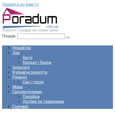
Перейти до вмісту
Пошук:
Новий рік
Дім
Авто
Кредит і банки
Здоров’я
Кулінарні рецепти
Ремонт
Сад і город
Мода
Своїми руками
Поробки
Догляд за тваринами
Сценарії