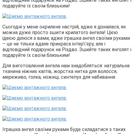
відповідний подарунок на Різдво. Зшийте таких янголят і
подаруйте їх своїм близьким!
Сьогодні у мене окрилене настрій, адже я дізналася, як
можна дуже просто зшити крилатого ангела! Цією
ідеєю ділюся з вами, адже іграшка ангел своїми руками
– це не тільки вдале прикраса інтер\’єру, але і
відповідний подарунок на Різдво. Зшийте таких янголят і
подаруйте їх своїм близьким!
Для виготовлення ангела нам знадобляться: натуральна
тканина ніжних квітів, жорстка нитка для волосся,
мереживо, голка, ножиці, синтепух для набивання.
Іграшка ангел своїми руками буде складатися з таких