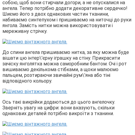
собою, щоб вони стирчали догори, а не опускалися на
ангела. Тепер потрібно додати декоративне сердечко!
Шиємо його з двох однакових частин тканини,
набиваємо синтепухом і пришиваємо на ниточці до руки
янгола. Замість нитки можна використовувати і
мереживну стрічку.
До спини ангела пришиваємо нитка, за яку можна буде
вішати цю інтер\’єрну іграшку на стіну. Прикрасити
зачіску янголятка можна саморобним бантом. Очі і рот
вишиваємо декількома стібками, а щоки малюємо
пальцем, розтираючи звичайні рум\’яна або тіні
відповідного кольору.
Ось такі викрійки додаються до цього ангелочку.
Зверніть увагу на цифри: вони вказують, скільки
однакових деталей потрібно викроїти з тканини.