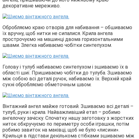
декоративне мереживо.
Обробляємо краю отворів для набивання – обшиваємо
їх вручну, щоб нитки не сипалися. Крила ангела
прострочуємо на машинці двома горизонтальними
швами. Злегка набиваємо чобітки синтепухом.
Голову і тулуб набиваємо синтепухом і зшиваємо їх в
області шиї. Пришиваємо чобітки до тулуба. Зшиваємо
між собою всі деталі ручок, набиваємо їх. Верхній край
сукні обробляємо обметочным швом.
Вінтажний ангел майже готовий. Зшиваємо всі деталі –
тулуб, руки і крила. Найважливіший етап – робимо
ангелочку зачіску. Спочатку нашу заготовку з жорстких
ниток обкручуємо по периметру особи іграшки, потім
робимо завиток на маківці, щоб не було «лисини».
Крильця в підстави декількома стібками зшиваємо між