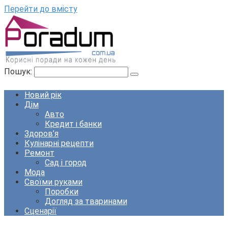
Перейти до вмісту
Пошук:
Новий рік
Дім
Авто
Кредит і банки
Здоров’я
Кулінарні рецепти
Ремонт
Сад і город
Мода
Своїми руками
Поробки
Догляд за тваринами
Сценарії