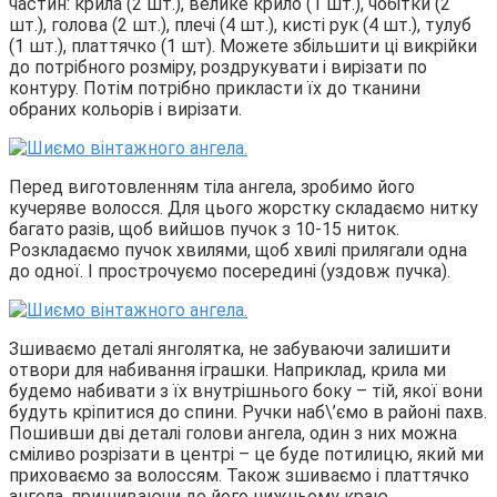
частин: крила (2 шт.), велике крило (1 шт.), чобітки (2
шт.), голова (2 шт.), плечі (4 шт.), кисті рук (4 шт.), тулуб
(1 шт.), платтячко (1 шт). Можете збільшити ці викрійки
до потрібного розміру, роздрукувати і вирізати по
контуру. Потім потрібно прикласти їх до тканини
обраних кольорів і вирізати.
Перед виготовленням тіла ангела, зробимо його
кучеряве волосся. Для цього жорстку складаємо нитку
багато разів, щоб вийшов пучок з 10-15 ниток.
Розкладаємо пучок хвилями, щоб хвилі прилягали одна
до одної. І прострочуємо посередині (уздовж пучка).
Зшиваємо деталі янголятка, не забуваючи залишити
отвори для набивання іграшки. Наприклад, крила ми
будемо набивати з їх внутрішнього боку – тій, якої вони
будуть кріпитися до спини. Ручки наб\’ємо в районі пахв.
Пошивши дві деталі голови ангела, один з них можна
сміливо розрізати в центрі – це буде потилицю, який ми
приховаємо за волоссям. Також зшиваємо і платтячко
ангела, пришиваючи до його нижньому краю