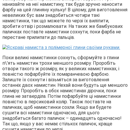
нанизайте на неї намистину, так буде зручно наносити
фарбу на цей глиняну кульку! В цілому, для виготовлення
невеликих бус вам знадобиться чотири такі
намистинки, так що можете по черзі їх виліпити,
зробити отвір і розмалювати. На таких же бамбукових
паличках поставте намистини сохнути, поки фарба не
перестане прилипати до пальців.
Поки великі намистинки сохнуть, сформуйте з глини
п\’ять намистин трохи меншого розміру. Проробіть
отвори такого ж розміру, як у великих намистинках, і
повністю пофарбуйте їх помаранчевою фарбою.
Залиште їх сохнути і візьміться за виготовлення
останніх двох намистин. Нехай вони будуть ще меншого
розміру. Проробіть в обох намистинах дірочки, поки
глина не затверділа. Потім пофарбуйте ці намистинки
повністю в персиковий колір. Також поставте на
паличках, щоб намистинки сохли. Якщо ви будете
сушити всі намистини одночасно, для цього
знадобиться багато паличок – одинадцять одночасно!
Так що, якщо у вас немає стількох паличок, краще
сушити намистини по черзі.