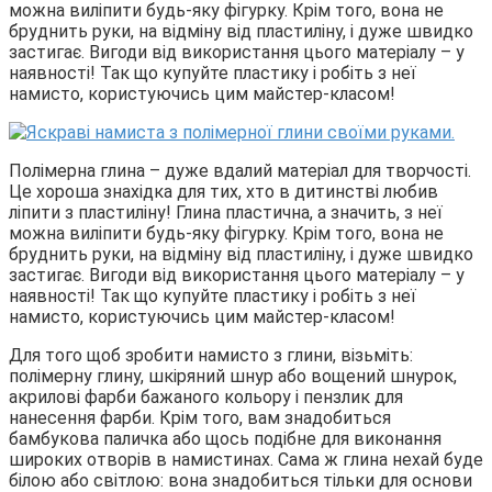
можна виліпити будь-яку фігурку. Крім того, вона не
бруднить руки, на відміну від пластиліну, і дуже швидко
застигає. Вигоди від використання цього матеріалу – у
наявності! Так що купуйте пластику і робіть з неї
намисто, користуючись цим майстер-класом!
Полімерна глина – дуже вдалий матеріал для творчості.
Це хороша знахідка для тих, хто в дитинстві любив
ліпити з пластиліну! Глина пластична, а значить, з неї
можна виліпити будь-яку фігурку. Крім того, вона не
бруднить руки, на відміну від пластиліну, і дуже швидко
застигає. Вигоди від використання цього матеріалу – у
наявності! Так що купуйте пластику і робіть з неї
намисто, користуючись цим майстер-класом!
Для того щоб зробити намисто з глини, візьміть:
полімерну глину, шкіряний шнур або вощений шнурок,
акрилові фарби бажаного кольору і пензлик для
нанесення фарби. Крім того, вам знадобиться
бамбукова паличка або щось подібне для виконання
широких отворів в намистинах. Сама ж глина нехай буде
білою або світлою: вона знадобиться тільки для основи