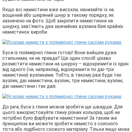
Якщо всі намистини вже висохли, нанизайте їх на
вощений або шкіряний шнур в такому порядку, як
зазначено на фото. Щоб закріпити намистинки на
шнурку, зав\’яжіть два звичайних вузлика біля крайніх
намистинок вироби.
Буси із полімерної глини готові! Вони вийшли дуже
стильними, чи не правда? Ще один спосіб цікаво
розмістити намистини на шнурку – відокремити їх один
від одного (чи, наприклад, відокремити по дві-три
намистини) вузликами. Тобто, в такому разі буде так:
вузлик, дві намистини, вузлик, три намистини, вузлик,
дві намистини і так далі.
До речі, буси з глини можна зробити ще швидше. Для
цього використовуйте глину різних кольорів, щоб не
потрібно було фарбувати намистинки! За таким же
принципом ви можете зробити намисто з солоного
тіста або подібного схожого матеріалу. Тільки якщо мова