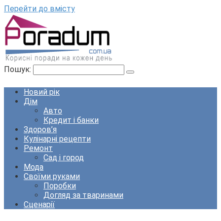
Перейти до вмісту
Пошук:
Новий рік
Дім
Авто
Кредит і банки
Здоров’я
Кулінарні рецепти
Ремонт
Сад і город
Мода
Своїми руками
Поробки
Догляд за тваринами
Сценарії