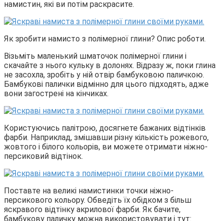
намистин, які ви потім раскрасите.
Як зробити намисто з полімерної глини? Опис роботи.
Візьміть маленький шматочок полімерної глини і
скачайте з нього кульку в долонях. Відразу ж, поки глина
не засохла, зробіть у ній отвір бамбуковою паличкою.
Бамбукові палички відмінно для цього підходять, адже
вони загострені на кінчиках.
Користуючись палітрою, досягнете бажаних відтінків
фарби. Наприклад, змішавши різну кількість рожевого,
жовтого і білого кольорів, ви можете отримати ніжно-
персиковий відтінок.
Поставте на великі намистинки точки ніжно-
персикового кольору. Обведіть їх обідком з більш
яскравого відтінку акрилової фарби. Як бачите,
бамбукову паличку можна використовувати і тут: