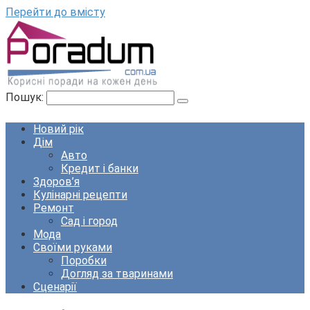
Перейти до вмісту
Пошук:
Новий рік
Дім
Авто
Кредит і банки
Здоров’я
Кулінарні рецепти
Ремонт
Сад і город
Мода
Своїми руками
Поробки
Догляд за тваринами
Сценарії