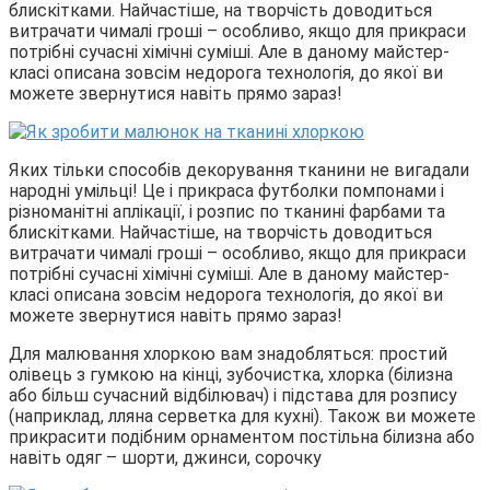
блискітками. Найчастіше, на творчість доводиться
витрачати чималі гроші – особливо, якщо для прикраси
потрібні сучасні хімічні суміші. Але в даному майстер-
класі описана зовсім недорога технологія, до якої ви
можете звернутися навіть прямо зараз!
Яких тільки способів декорування тканини не вигадали
народні умільці! Це і прикраса футболки помпонами і
різноманітні аплікації, і розпис по тканині фарбами та
блискітками. Найчастіше, на творчість доводиться
витрачати чималі гроші – особливо, якщо для прикраси
потрібні сучасні хімічні суміші. Але в даному майстер-
класі описана зовсім недорога технологія, до якої ви
можете звернутися навіть прямо зараз!
Для малювання хлоркою вам знадобляться: простий
олівець з гумкою на кінці, зубочистка, хлорка (білизна
або більш сучасний відбілювач) і підстава для розпису
(наприклад, лляна серветка для кухні). Також ви можете
прикрасити подібним орнаментом постільна білизна або
навіть одяг – шорти, джинси, сорочку