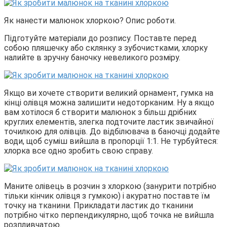
Як нанести малюнок хлоркою? Опис роботи.
Підготуйте матеріали до розпису. Поставте перед
собою пляшечку або склянку з зубочистками, хлорку
налийте в зручну баночку невеликого розміру.
Якщо ви хочете створити великий орнамент, гумка на
кінці олівця можна залишити недоторканим. Ну а якщо
вам хотілося б створити малюнок з більш дрібних
круглих елементів, злегка подточите ластик звичайної
точилкою для олівців. До відбілювача в баночці додайте
води, щоб суміш вийшла в пропорції 1:1. Не турбуйтеся:
хлорка все одно зробить свою справу.
Маните олівець в розчин з хлоркою (занурити потрібно
тільки кінчик олівця з гумкою) і акуратно поставте їм
точку на тканини. Прикладати ластик до тканини
потрібно чітко перпендикулярно, щоб точка не вийшла
розпливчатою.