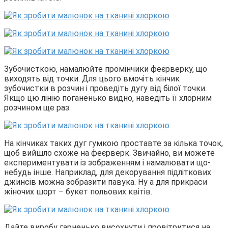
Зубочисткою, намалюйте промінчики феєрверку, що
виходять від точки. Для цього вмочіть кінчик
зубочистки в розчин і проведіть дугу від білої точки.
Якщо цю лінію поганенько видно, наведіть її хлорним
розчином ще раз.
На кінчиках таких дуг гумкою проставте за кілька точок,
щоб вийшло схоже на феєрверк. Звичайно, ви можете
експериментувати із зображенням і намалювати що-
небудь інше. Наприклад, для декорування підліткових
джинсів можна зобразити павука. Ну а для прикраси
жіночих шорт – букет польових квітів.
Дайте виробу гарненько висохнути і провітритися на