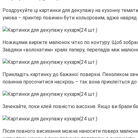
Роздрукуйте ці картинки для декупажу на кухонну тематик
умова – принтер повинен бути кольоровим, адже навряд 
Ножицями виріжте малюнок чітко по контуру. Щоб зобра
Завдяки «волохатим» краях паперу, перепадів між малюн
Прикладіть картинку до бажаної поверхні. Пензликом заче
повинна просочитися наскрізь – так вона приклеїться до 
Зачекайте, поки клей повністю висохне. Якщо ви брали бі
Після повного висихання можна наносити поверх малюнка 