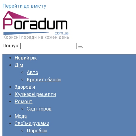
Перейти до вмісту
Пошук:
Новий рік
Дім
Авто
Кредит і банки
Здоров’я
Кулінарні рецепти
Ремонт
Сад і город
Мода
Своїми руками
Поробки