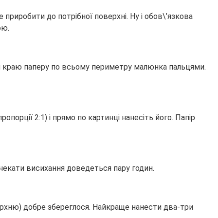
приробити до потрібної поверхні. Ну і обов\’язкова
ою.
и краю паперу по всьому периметру малюнка пальцями.
порції 2:1) і прямо по картинці нанесіть його. Папір
у чекати висихання доведеться пару годин.
верхню) добре збереглося. Найкраще нанести два-три