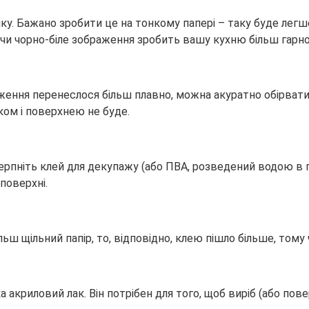
у. Бажано зробити це на тонкому папері – таку буде легше 
чи чорно-біле зображення зробить вашу кухню більш гарн
ження перенеслося більш плавно, можна акуратно обірват
ком і поверхнею не буде.
рпніть клей для декупажу (або ПВА, розведений водою в про
поверхні.
льш щільний папір, то, відповідно, клею пішло більше, том
акриловий лак. Він потрібен для того, щоб виріб (або по