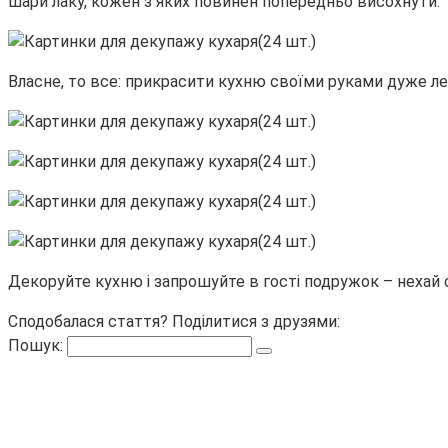
шари лаку, кожен з яких повинен попередньо висохнути.
Власне, то все: прикрасити кухню своїми руками дуже л
Декоруйте кухню і запрошуйте в гості подружок – нехай 
Сподобалася стаття? Поділитися з друзями:
Пошук: