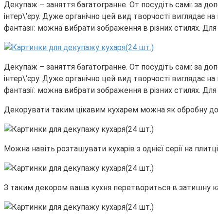
Декупаж – заняття багатогранне. От посудіть самі: за д
інтер\’єру. Дуже органічно цей вид творчості виглядає н
фантазії: можна вибрати зображення в різних стилях. Для 
Декупаж – заняття багатогранне. От посудіть самі: за д
інтер\’єру. Дуже органічно цей вид творчості виглядає н
фантазії: можна вибрати зображення в різних стилях. Для 
Декорувати таким цікавим кухарем можна як обробну дошку
Можна навіть розташувати кухарів з однієї серії на плитц
З таким декором ваша кухня перетвориться в затишну 