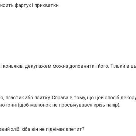
исить фартух і прихватки.
н і коньяків, декупажем можна доповнити і його. Тільки в 
ю, пластик або плитку. Справа в тому, що цей спосіб дек
днотонні (щоб малюнок не просвічувався крізь папір).
ий хліб: хіба він не піднімає апетит?