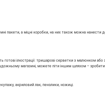
ні пакети, а міцні коробки, на них також можна нанести д
ть готові ілюстрації: тришарові серветки з малюнком або 
дожньому магазині, можете піти іншим шляхом – зробити
екупажу, акриловий лак, пензлики, ножиці.