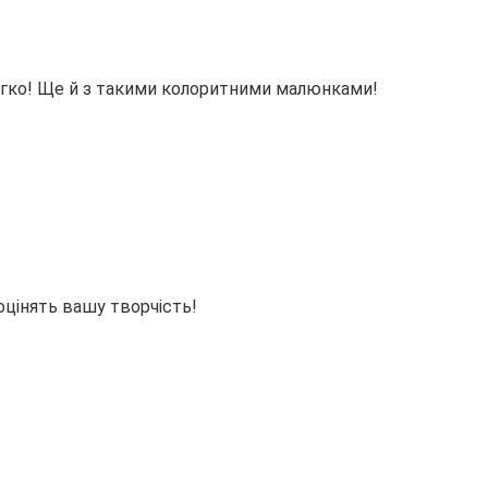
егко! Ще й з такими колоритними малюнками!
оцінять вашу творчість!