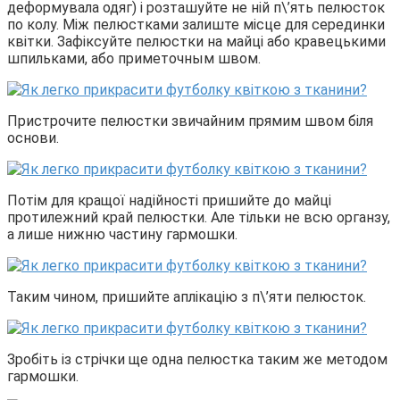
деформувала одяг) і розташуйте не ній п\’ять пелюсток
по колу. Між пелюстками залиште місце для серединки
квітки. Зафіксуйте пелюстки на майці або кравецькими
шпильками, або приметочным швом.
Пристрочите пелюстки звичайним прямим швом біля
основи.
Потім для кращої надійності пришийте до майці
протилежний край пелюстки. Але тільки не всю органзу,
а лише нижню частину гармошки.
Таким чином, пришийте аплікацію з п\’яти пелюсток.
Зробіть із стрічки ще одна пелюстка таким же методом
гармошки.