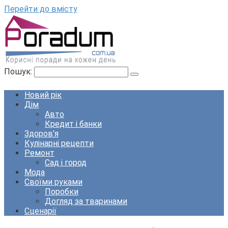
Перейти до вмісту
Пошук:
Новий рік
Дім
Авто
Кредит і банки
Здоров’я
Кулінарні рецепти
Ремонт
Сад і город
Мода
Своїми руками
Поробки
Догляд за тваринами
Сценарії