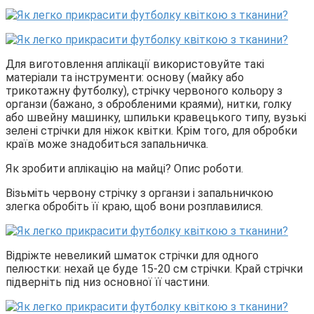
Для виготовлення аплікації використовуйте такі
матеріали та інструменти: основу (майку або
трикотажну футболку), стрічку червоного кольору з
органзи (бажано, з обробленими краями), нитки, голку
або швейну машинку, шпильки кравецького типу, вузькі
зелені стрічки для ніжок квітки. Крім того, для обробки
країв може знадобиться запальничка.
Як зробити аплікацію на майці? Опис роботи.
Візьміть червону стрічку з органзи і запальничкою
злегка обробіть її краю, щоб вони розплавилися.
Відріжте невеликий шматок стрічки для одного
пелюстки: нехай це буде 15-20 см стрічки. Край стрічки
підверніть під низ основної її частини.