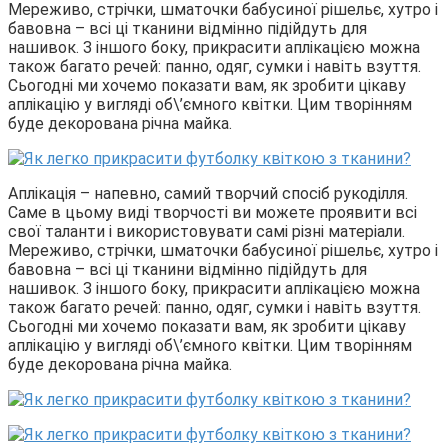
Мереживо, стрічки, шматочки бабусиної рішельє, хутро і
бавовна – всі ці тканини відмінно підійдуть для
нашивок. З іншого боку, прикрасити аплікацією можна
також багато речей: панно, одяг, сумки і навіть взуття.
Сьогодні ми хочемо показати вам, як зробити цікаву
аплікацію у вигляді об\’ємного квітки. Цим творінням
буде декорована річна майка.
Аплікація – напевно, самий творчий спосіб рукоділля.
Саме в цьому виді творчості ви можете проявити всі
свої таланти і використовувати самі різні матеріали.
Мереживо, стрічки, шматочки бабусиної рішельє, хутро і
бавовна – всі ці тканини відмінно підійдуть для
нашивок. З іншого боку, прикрасити аплікацією можна
також багато речей: панно, одяг, сумки і навіть взуття.
Сьогодні ми хочемо показати вам, як зробити цікаву
аплікацію у вигляді об\’ємного квітки. Цим творінням
буде декорована річна майка.