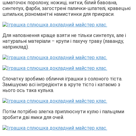
шматочок поролону, ножиці, нитки, білий бавовна,
синтепух, фарби, загострені палички-шпателі, кравецькі
шпильки, різноманітні намистинки для прикраси.
Для наповнення краще взяти не тільки синтепух, але і
натуральні матеріали – крупи і пахучу траву (лаванду,
наприклад).
Спочатку зробимо обличчя іграшки з солоного тіста.
Замішуємо всі інгредієнти в круте тісто і катаємо з
нього ось така кулька.
Потім потрібно злегка приплюснути кулю і пальцями
зробити дві ямки для очей.