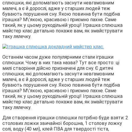
сплюшки, які допомагають заснути невгамовним
малечі, а є й дорослі, адже у старших людей теж
бувають порушення сну. Якою повинна бути подібна
іграшка? М\’якою, красивою і приємно пахне. Саме
такий, як у цьому рукодільній уроці! Іграшка сплюшка
майстер клас детально покаже вам, як змайструвати
таку лялечку.
Останнім часом дуже популярними стали іграшки
сплюшки. Чому в них така назва? Тут все просто: ці
милі створіння дійсно призначені для сну. Є дитячі
сплюшки, які допомагають заснути невгамовним
малечі, а є й дорослі, адже у старших людей теж
бувають порушення сну. Якою повинна бути подібна
іграшка? М\’якою, красивою і приємно пахне. Саме
такий, як у цьому рукодільній уроці! Іграшка сплюшка
майстер клас детально покаже вам, як змайструвати
таку лялечку.
Для створення іграшки сплюшки потрібно буде взяти: 2
столових ложки звичайної борошна, 1 столову ложку
солі, воду (40 мл), клей ПВА для твердості тіста,