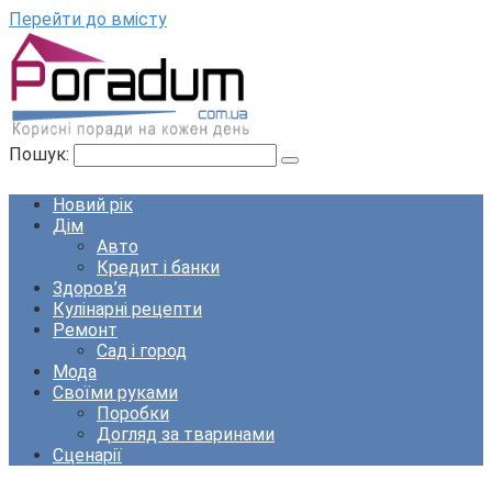
Перейти до вмісту
Пошук:
Новий рік
Дім
Авто
Кредит і банки
Здоров’я
Кулінарні рецепти
Ремонт
Сад і город
Мода
Своїми руками
Поробки
Догляд за тваринами
Сценарії