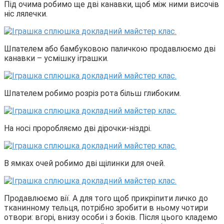
Під очима робимо ще дві канавки, щоб між ними височів
ніс лялечки.
Шпателем або бамбуковою паличкою продавлюємо дві
канавки – усмішку іграшки.
Шпателем робимо розріз рота більш глибоким.
На носі проробляємо дві дірочки-ніздрі.
В ямках очей робимо дві щілинки для очей.
Продавлюємо вії. А для того щоб прикріпити личко до
тканинному тельця, потрібно зробити в ньому чотири
отвори: вгорі, внизу особи і з боків. Після цього кладемо