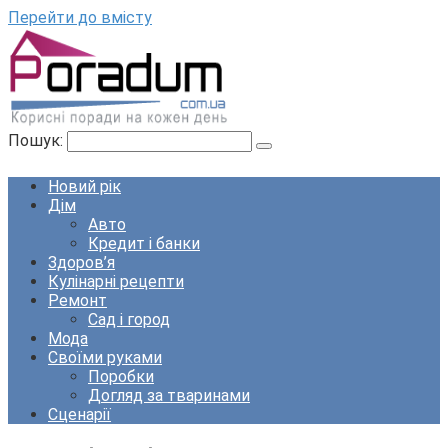
Перейти до вмісту
Пошук:
Новий рік
Дім
Авто
Кредит і банки
Здоров’я
Кулінарні рецепти
Ремонт
Сад і город
Мода
Своїми руками
Поробки
Догляд за тваринами
Сценарії