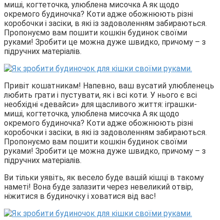
миші, когтеточка, улюблена мисочка А як щодо
окремого будиночка? Коти адже обожнюють різні
коробочки і засіки, в які із задоволенням забираються.
Пропонуємо вам пошити кошкін будинок своїми
руками! Зробити це можна дуже швидко, причому – з
підручних матеріалів.
Привіт кошатникам! Напевно, ваш вусатий улюбленець
любить грати і пустувати, як і всі коти. У нього є всі
необхідні «девайси» для щасливого життя: іграшки-
миші, когтеточка, улюблена мисочка А як щодо
окремого будиночка? Коти адже обожнюють різні
коробочки і засіки, в які із задоволенням забираються.
Пропонуємо вам пошити кошкін будинок своїми
руками! Зробити це можна дуже швидко, причому – з
підручних матеріалів.
Ви тільки уявіть, як весело буде вашій кішці в такому
наметі! Вона буде залазити через невеликий отвір,
ніжитися в будиночку і ховатися від вас!