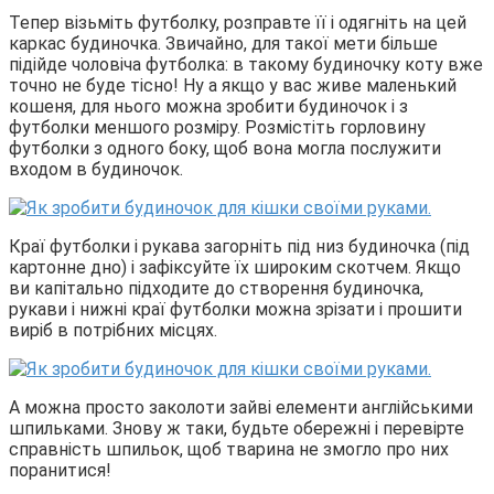
Тепер візьміть футболку, розправте її і одягніть на цей
каркас будиночка. Звичайно, для такої мети більше
підійде чоловіча футболка: в такому будиночку коту вже
точно не буде тісно! Ну а якщо у вас живе маленький
кошеня, для нього можна зробити будиночок і з
футболки меншого розміру. Розмістіть горловину
футболки з одного боку, щоб вона могла послужити
входом в будиночок.
Краї футболки і рукава загорніть під низ будиночка (під
картонне дно) і зафіксуйте їх широким скотчем. Якщо
ви капітально підходите до створення будиночка,
рукави і нижні краї футболки можна зрізати і прошити
виріб в потрібних місцях.
А можна просто заколоти зайві елементи англійськими
шпильками. Знову ж таки, будьте обережні і перевірте
справність шпильок, щоб тварина не змогло про них
поранитися!