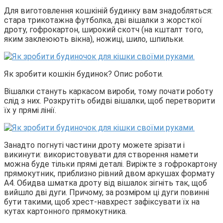
Для виготовлення кошкіній будинку вам знадобляться:
стара трикотажна футболка, дві вішалки з жорсткої
дроту, гофрокартон, широкий скотч (на кшталт того,
яким заклеюють вікна), ножиці, шило, шпильки.
Як зробити кошкін будинок? Опис роботи.
Вішалки стануть каркасом вироби, тому почати роботу
слід з них. Розкрутіть обидві вішалки, щоб перетворити
їх у прямі лінії.
Занадто погнуті частини дроту можете зрізати і
викинути: використовувати для створення намети
можна буде тільки прямі деталі. Виріжте з гофрокартону
прямокутник, приблизно рівний двом аркушах формату
А4. Обидва шматка дроту від вішалок зігніть так, щоб
вийшло дві дуги. Причому, за розміром ці дуги повинні
бути такими, щоб хрест-навхрест зафіксувати їх на
кутах картонного прямокутника.