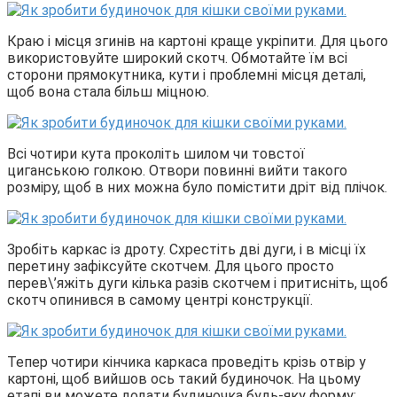
Краю і місця згинів на картоні краще укріпити. Для цього
використовуйте широкий скотч. Обмотайте їм всі
сторони прямокутника, кути і проблемні місця деталі,
щоб вона стала більш міцною.
Всі чотири кута проколіть шилом чи товстої
циганською голкою. Отвори повинні вийти такого
розміру, щоб в них можна було помістити дріт від плічок.
Зробіть каркас із дроту. Схрестіть дві дуги, і в місці їх
перетину зафіксуйте скотчем. Для цього просто
перев\’яжіть дуги кілька разів скотчем і притисніть, щоб
скотч опинився в самому центрі конструкції.
Тепер чотири кінчика каркаса проведіть крізь отвір у
картоні, щоб вийшов ось такий будиночок. На цьому
етапі ви можете додати будиночка будь-яку форму: