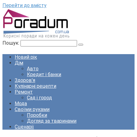
Перейти до вмісту
Пошук:
Новий рік
Дім
Авто
Кредит і банки
Здоров’я
Кулінарні рецепти
Ремонт
Сад і город
Мода
Своїми руками
Поробки
Догляд за тваринами
Сценарії