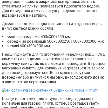
завершення всього закривається кришка, ємність
ставиться на плиту і заливається гідрозатвор водою.
Для виведення диму на штуцер надівається шланг і
відводиться в кватирку.
Домашня коптильня для газової плити з гідрозатворів
випускається різних обсягів:
малі за розмірами 400x300x250 мм;
середні за розмірами 500x300x250 і 500x300x300 мм;
великі 600x300x300 мм.
Перші підійдуть для приготування невеликої порції. Слід
пам\’ятати, що домашні коптильні не ставлять на
керамічну плиту, так як це може її пошкодити. В процесі
нагрівання ємність для копчення нагрівається, із-за чого
дно трохи деформується. Воно може вогнуться
всередину або вигнутися назовні, внаслідок чого дотик
з плитою стає нерівномірним.
Краще всього використовувати середні домашні
коптильні для газової плити. Їх треба розташовувати
так, щоб вона рівномірно нагрівалась. Оптимальна