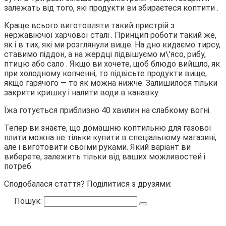
залежать від того, які продукти ви збираєтеся коптити .
Краще всього виготовляти такий пристрій з
нержавіючої харчової сталі . Принцип роботи такий же,
як і в тих, які ми розглянули вище. На дно кидаємо тирсу,
ставимо піддон, а на жердці підвішуємо м\’ясо, рибу,
птицю або сало . Якщо ви хочете, щоб блюдо вийшло, як
при холодному копченні, то підвісьте продукти вище,
якщо гарячого — то як можна нижче. Залишилося тільки
закрити кришку і налити води в канавку.
Їжа готується приблизно 40 хвилин на слабкому вогні.
Тепер ви знаєте, що домашню коптильню для газової
плити можна не тільки купити в спеціальному магазині,
але і виготовити своїми руками. Який варіант ви
виберете, залежить тільки від ваших можливостей і
потреб.
Сподобалася стаття? Поділитися з друзями:
Пошук: