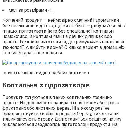
випускається різних обсягів:
малі за розмірами 4…
Копчений продукт — неймовірно смачний і ароматний.
Але незалежно від того, що ви любите — рибу, м\’ясо або
птицю, приготувати його без спеціальної коптильні
неможливо. З коптильнями на дачних ділянках все
просто. Їх можна виготовити, дотримуючись спеціальні
технології. А як бути вдома? Є кілька варіантів домашніх
коптилен для газової плити.
Існують кілька видів подібних коптилен
Коптильня з гідрозатворів
Продукти готуються в таких коптильнях гранично
просто. На дно ємності насипаються тирсу або тріска
фруктових або листяних дерев. Ні в якому разі не
використовуйте хвойні породи та березу, так як вони
тільки зіпсують страву. Далі ставиться решітка, на яку
викладаються заздалегідь підготовлені продукти. На