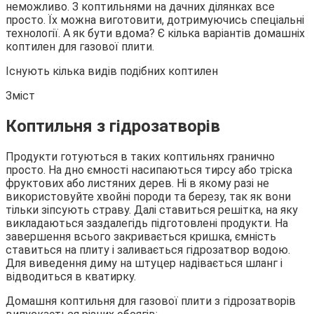
неможливо. З коптильнями на дачних ділянках все
просто. Їх можна виготовити, дотримуючись спеціальні
технології. А як бути вдома? Є кілька варіантів домашніх
коптилен для газової плити.
Існують кілька видів подібних коптилен
Зміст
Коптильня з гідрозатворів
Продукти готуються в таких коптильнях гранично
просто. На дно ємності насипаються тирсу або тріска
фруктових або листяних дерев. Ні в якому разі не
використовуйте хвойні породи та березу, так як вони
тільки зіпсують страву. Далі ставиться решітка, на яку
викладаються заздалегідь підготовлені продукти. На
завершення всього закривається кришка, ємність
ставиться на плиту і заливається гідрозатвор водою.
Для виведення диму на штуцер надівається шланг і
відводиться в кватирку.
Домашня коптильня для газової плити з гідрозатворів