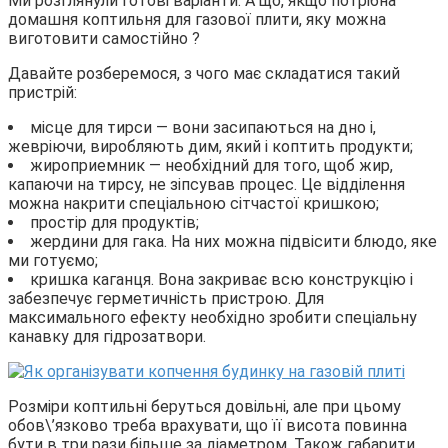
Ми розглянули готові варіанти. А що, якщо потрібна
домашня коптильня для газової плити, яку можна
виготовити самостійно ?
Давайте розберемося, з чого має складатися такий
пристрій:
місце для тирси — вони засипаються на дно і,
жевріючи, виробляють дим, який і коптить продукти;
жироприемник — необхідний для того, щоб жир,
капаючи на тирсу, не зіпсував процес. Це відділення
можна накрити спеціальною сітчастої кришкою;
простір для продуктів;
жердини для гака. На них можна підвісити блюдо, яке
ми готуємо;
кришка каганця. Вона закриває всю конструкцію і
забезпечує герметичність пристрою. Для
максимального ефекту необхідно зробити спеціальну
канавку для гідрозатвори.
Розміри коптильні беруться довільні, але при цьому
обов\’язково треба врахувати, що її висота повинна
бути в три рази більше за діаметром. Також габарити