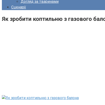
Догляд за тваринами
Сценарії
Як зробити коптильню з газового бал