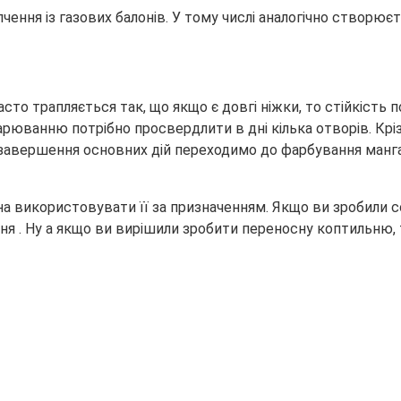
пчення із газових балонів. У тому числі аналогічно створює
Часто трапляється так, що якщо є довгі ніжки, то стійкість
арюванню потрібно просвердлити в дні кілька отворів. Крізь
 завершення основних дій переходимо до фарбування манга
а використовувати її за призначенням. Якщо ви зробили с
я . Ну а якщо ви вирішили зробити переносну коптильню, т