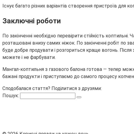
Існує багато різних варіантів створення пристроїв для ко
Заключні роботи
По закінченні необхідно перевірити стійкість коптильні. 
розташовані внизу самих ніжок. По закінченні робіт по зв
буде добре продувати і розгориться краще вогонь. Після
можете і не фарбувати.
Мангал-коптильня з газового балона готова — тепер можн
бажані продукти і приступаємо до самого процесу копченн
Сподобалася стаття? Поділитися з друзями:
Пошук:
© 2026 Корисні поради на кожен день