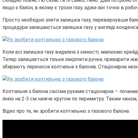
складно повністю скласти їх самостійно. Далі потрібно ог
якщо є балон, в якому є трохи газу, адже він точно в робоч
Просто необхідно злити залишки газу, перевернувши балон
процедури залишаються залишки газу у вигляді конденсату
Коли всі залишки газу видалені з ємності, малюємо крейдо
Тепер залишається тільки закріпити ручки, приварити ніж
збирають переносні коптильні з балонів. Стаціонарна незн
Коптильня з балона своїми руками стаціонарна — починає
лінію на 2-3 см нижче кругом по периметру. Таким чином, 
Відео про те, як зробити коптильню з газового балона: