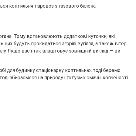
ться коптильня-паровоз з газового балона.
 погана. Тому встановлюють додаткові куточки, які
 них будуть прокидатися згорілі вугілля, а також вітер
лу. Якщо вас і так влаштовує зовнішній вигляд — ви
обі для будинку стаціонарну коптильню, тоді беремо
оді збираємося на природу і готуємо смачні копченості.