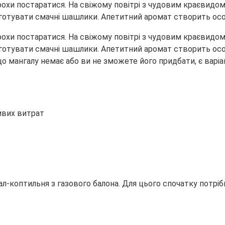
трохи постаратися. На свіжому повітрі з чудовим краєвид
приготувати смачні шашлики. Апетитний аромат створить о
трохи постаратися. На свіжому повітрі з чудовим краєвид
риготувати смачні шашлики. Апетитний аромат створить ос
Якщо мангалу немає або ви не зможете його придбати, є вар
ивих витрат
-коптильня з газового балона. Для цього спочатку потрібно