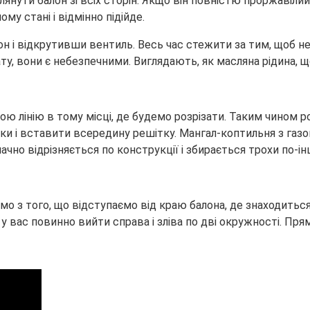
лянути балон зі всіх сторін. Якщо він повністю проржавілий
ому стані і відмінно підійде.
 і відкрутивши вентиль. Весь час стежити за тим, щоб не б
, вони є небезпечними. Виглядають, як масляна рідина, що 
ю лінію в тому місці, де будемо розрізати. Таким чином роз
ки і вставити всередину решітку. Мангал-коптильня з газо
ачно відрізняється по конструкції і збирається трохи по-і
мо з того, що відступаємо від краю балона, де знаходить
у вас повинно вийти справа і зліва по дві окружності. Пря