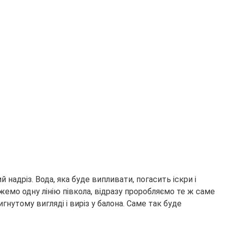
надріз. Вода, яка буде випливати, погасить іскри і
жемо одну лінію півкола, відразу проробляємо те ж саме
гнутому вигляді і виріз у балона. Саме так буде