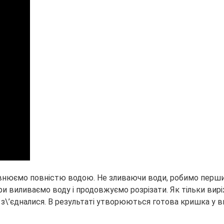
овнюємо повністю водою. Не зливаючи води, робимо перший 
и виливаємо воду і продовжуємо розрізати. Як тільки вирі
а з\’єдналися. В результаті утворюються готова кришка у ви