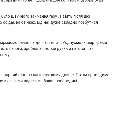
 всередині, то не підходить для коптильні. Добре буде,
уло штучного займання газу . Навіть після цієї
осідає на стінках. Від неї дуже складно позбутися.
різаємо балон на дві частини і з\’єднуємо їх шарнірами.
вого балона, зроблена своїми руками готова. Так
ншому.
ся зварний шов на напівкруглому днище. Потім проводимо
мими лініями поділяємо балон посередині.