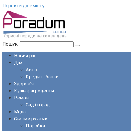
Перейти до вмісту
Пошук:
Новий рік
Дім
Авто
Кредит і банки
Здоров’я
Кулінарні рецепти
Ремонт
Сад і город
Мода
Своїми руками
Поробки