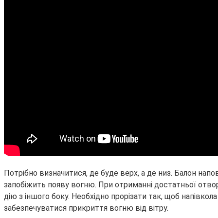
Потрібно визначитися, де буде верх, а де низ. Балон нап
запобіжить появу вогню. При отриманні достатньої отвор
дію з іншого боку. Необхідно прорізати так, щоб напівкол
забезпечуватися прикриття вогню від вітру.