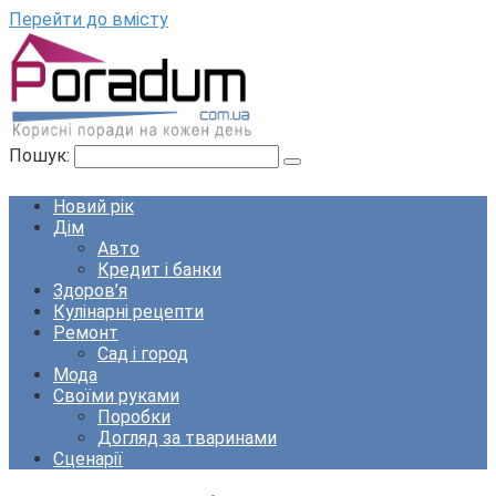
Перейти до вмісту
Пошук:
Новий рік
Дім
Авто
Кредит і банки
Здоров’я
Кулінарні рецепти
Ремонт
Сад і город
Мода
Своїми руками
Поробки
Догляд за тваринами
Сценарії