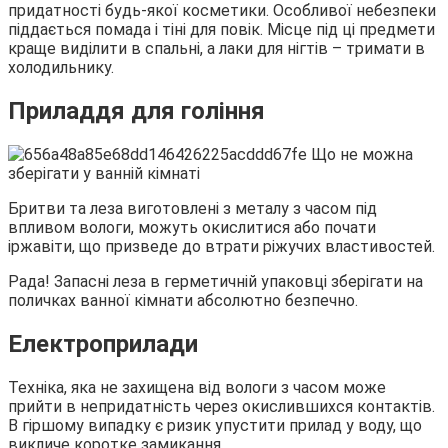
придатності будь-якої косметики. Особливої небезпеки
піддається помада і тіні для повік. Місце під ці предмети
краще виділити в спальні, а лаки для нігтів – тримати в
холодильнику.
Приладдя для гоління
Бритви та леза виготовлені з металу з часом під
впливом вологи, можуть окислитися або почати
іржавіти, що призведе до втрати ріжучих властивостей.
Рада! Запасні леза в герметичній упаковці зберігати на
поличках ванної кімнати абсолютно безпечно.
Електроприлади
Техніка, яка не захищена від вологи з часом може
прийти в непридатність через окислившихся контактів.
В гіршому випадку є ризик упустити прилад у воду, що
викличе коротке замикання.