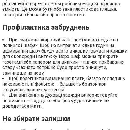
розташуйте поруч зі своїм робочим місцем порожню
ємність. Це може бути обрізана пластикова пляшка,
консервна банка або просто пакетик.
Профілактика забруднень
При смаженні жировий наліт поступово осідає на
полицях і шафах. Щоб не витрачати кілька годин на
відмивання шару бруду варто використовувати кришку
для сковороди і витяжку. Верх шаф можна прикрити
газетами або папером для випічки – під час прибирання
стару «захист» потрібно буде просто викинути,
замінивши на нову.
Щоб полегшити відмивання плити, багато господинь
накривають її фольгою – більшість бризок при
готуванні залишиться на ній.
Для випікання в духовці завжди використовуйте
пергамент – тоді деко або форму для випічки не
доведеться мити.
Не збирати залишки