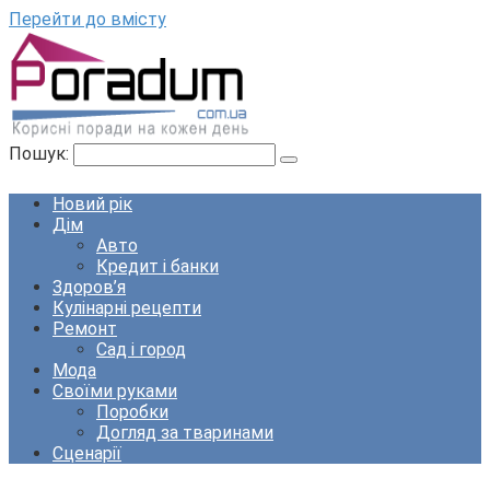
Перейти до вмісту
Пошук:
Новий рік
Дім
Авто
Кредит і банки
Здоров’я
Кулінарні рецепти
Ремонт
Сад і город
Мода
Своїми руками
Поробки
Догляд за тваринами
Сценарії