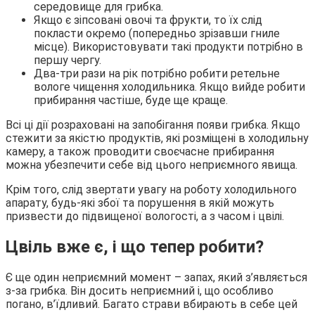
середовище для грибка.
Якщо є зіпсовані овочі та фрукти, то їх слід
покласти окремо (попередньо зрізавши гниле
місце). Використовувати такі продукти потрібно в
першу чергу.
Два-три рази на рік потрібно робити ретельне
вологе чищення холодильника. Якщо вийде робити
прибирання частіше, буде ще краще.
Всі ці дії розраховані на запобігання появи грибка. Якщо
стежити за якістю продуктів, які розміщені в холодильну
камеру, а також проводити своєчасне прибирання
можна убезпечити себе від цього неприємного явища.
Крім того, слід звертати увагу на роботу холодильного
апарату, будь-які збої та порушення в якій можуть
призвести до підвищеної вологості, а з часом і цвілі.
Цвіль вже є, і що тепер робити?
Є ще один неприємний момент – запах, який з’являється
з-за грибка. Він досить неприємний і, що особливо
погано, в’їдливий. Багато страви вбирають в себе цей