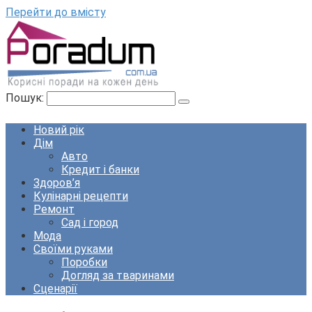
Перейти до вмісту
Пошук:
Новий рік
Дім
Авто
Кредит і банки
Здоров’я
Кулінарні рецепти
Ремонт
Сад і город
Мода
Своїми руками
Поробки
Догляд за тваринами
Сценарії