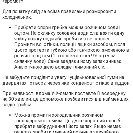
«аромат».
Для початку слід за всіма правилами розморозити
холодильник.
Прибрати спори грибка можна розчином соди і
оцтом. На склянку холодної води слід взяти одну
чайну ложку соди або зробити з неї кашку.
Промити всі стінки, полиці і ящики засобом, після
цього протерти губкою або ганчіркою, змоченою в
розчині з оцтом (1 столова ложка 9% оцту на
склянку води). Саме завдяки йому запах зникає.
Аналогічною дією володіє і лимонний сік.
Не забудьте приділити увагу і ущільнювальної гуми на
дверцятах і отвору, через яке конденсат стікає в піддон.
При наявності вдома УФ-лампи поставте її всередину
на 30 хвилин, це допоможе позбавитися від найменших
слідів грибка.
Можна промити холодильник розчином
господарського мила. Це дуже хороший спосіб
прибрати забруднення і його запах. Якщо немає
рідкого, зробити мильний розчин з звичайного.