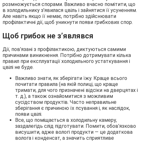
розмножується спорами. Важливо вчасно помітити, що
в холодильнику з’явилася цвіль і зайнятися її усуненням.
Але навіть якщо її немає, потрібно здійснювати
профілактичні дії, щоб уникнути появи грибкових спор.
Щоб грибок не з’являвся
Дії, пов’язані з профілактикою, диктуються самими
причинами виникнення. Потрібно дотримувати кілька
правил при експлуатації холодильного устаткування і
цвілі не буде.
Важливо знати, як зберігати їжу. Краще всього
почитати правила (на якій полиці, що краще
тримати, для чого призначені відсіки на дверцятах і
т. д.), а також ознайомитися з можливим
сусідством продуктів. Часто неправильне
зберігання є причиною їх псування і, як наслідок,
появи цвілі.
Все, що поміщається в холодильну камеру,
заздалегідь слід підготувати. Помити, обов’язково
висушити, адже вологі продукти — це додаткова
волога і конденсат, а значить сприятливе