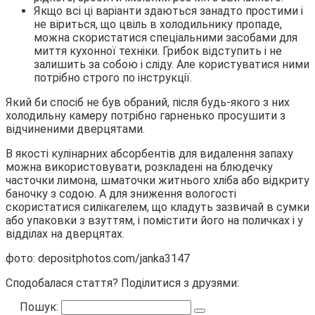
Якщо всі ці варіанти здаються занадто простими і
не віриться, що цвіль в холодильнику пропаде,
можна скористатися спеціальними засобами для
миття кухонної техніки. Грибок відступить і не
залишить за собою і сліду. Але користуватися ними
потрібно строго по інструкції.
Який би спосіб не був обраний, після будь-якого з них
холодильну камеру потрібно гарненько просушити з
відчиненими дверцятами.
В якості кулінарних абсорбентів для видалення запаху
можна використовувати, розкладені на блюдечку
часточки лимона, шматочки житнього хліба або відкриту
баночку з содою. А для зниження вологості
скористатися силікагелем, що кладуть зазвичай в сумки
або упаковки з взуттям, і помістити його на поличках і у
відділах на дверцятах.
фото: depositphotos.com/janka3147
Сподобалася стаття? Поділитися з друзями:
Пошук: