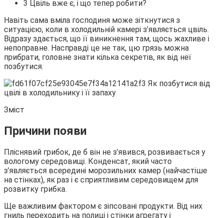
3 Цвіль вже є, і що тепер робити?
Навіть сама вміла господиня може зіткнутися з
ситуацією, коли в холодильній камері з’являється цвіль.
Відразу здається, що її виникнення там, щось жахливе і
непоправне. Насправді це не
так, цю грязь можна
прибрати, головне знати кілька секретів, як від неї
позбутися.
Зміст
Причини появи
Пліснявий грибок, де б він не з’явився, розвивається у
вологому середовищі. Конденсат, який часто
з’являється всередині морозильних камер (найчастіше
на стінках), як раз і є сприятливим середовищем для
розвитку грибка.
Ще важливим фактором є зіпсовані продукти. Від них
гниль переходить на полиці і стінки агрегату і