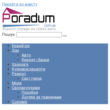
Перейти до вмісту
Пошук:
Новий рік
Дім
Авто
Кредит і банки
Здоров’я
Кулінарні рецепти
Ремонт
Сад і город
Мода
Своїми руками
Поробки
Догляд за тваринами
Сценарії