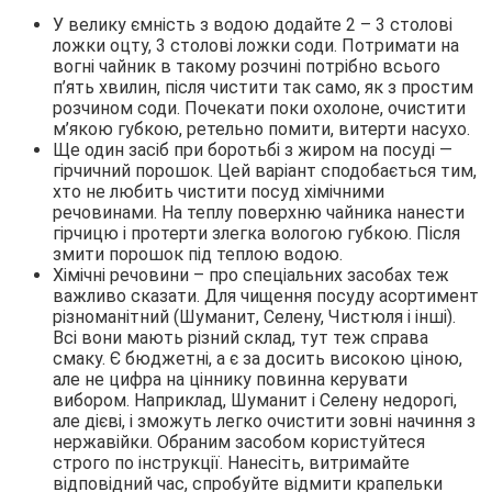
У велику ємність з водою додайте 2 – 3 столові
ложки оцту, 3 столові ложки соди. Потримати на
вогні чайник в такому розчині потрібно всього
п’ять хвилин, після чистити так само, як з простим
розчином соди. Почекати поки охолоне, очистити
м’якою губкою, ретельно помити, витерти насухо.
Ще один засіб при боротьбі з жиром на посуді —
гірчичний порошок. Цей варіант сподобається тим,
хто не любить чистити посуд хімічними
речовинами. На теплу поверхню чайника нанести
гірчицю і протерти злегка вологою губкою. Після
змити порошок під теплою водою.
Хімічні речовини – про спеціальних засобах теж
важливо сказати. Для чищення посуду асортимент
різноманітний (Шуманит, Селену, Чистюля і інші).
Всі вони мають різний склад, тут теж справа
смаку. Є бюджетні, а є за досить високою ціною,
але не цифра на ціннику повинна керувати
вибором. Наприклад, Шуманит і Селену недорогі,
але дієві, і зможуть легко очистити зовні начиння з
нержавійки. Обраним засобом користуйтеся
строго по інструкції. Нанесіть, витримайте
відповідний час, спробуйте відмити крапельки