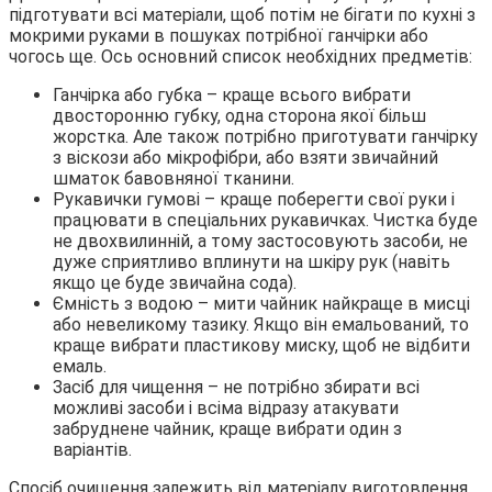
підготувати всі матеріали, щоб потім не бігати по кухні з
мокрими руками в пошуках потрібної ганчірки або
чогось ще. Ось основний список необхідних предметів:
Ганчірка або губка – краще всього вибрати
двосторонню губку, одна сторона якої більш
жорстка. Але також потрібно приготувати ганчірку
з віскози або мікрофібри, або взяти звичайний
шматок бавовняної тканини.
Рукавички гумові – краще поберегти свої руки і
працювати в спеціальних рукавичках. Чистка буде
не двохвилинній, а тому застосовують засоби, не
дуже сприятливо вплинути на шкіру рук (навіть
якщо це буде звичайна сода).
Ємність з водою – мити чайник найкраще в мисці
або невеликому тазику. Якщо він емальований, то
краще вибрати пластикову миску, щоб не відбити
емаль.
Засіб для чищення – не потрібно збирати всі
можливі засоби і всіма відразу атакувати
забруднене чайник, краще вибрати один з
варіантів.
Спосіб очищення залежить від матеріалу виготовлення