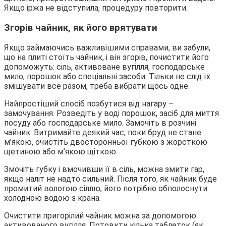
Якщо іржа не відступила, процедуру повторити.
Згорів чайник, як його врятувати
Якщо займаючись важливішими справами, ви забули,
що на плиті стоїть чайник, і він згорів, почистити його
допоможуть: сіль, активоване вугілля, господарське
мило, порошок або спеціальні засоби. Тільки не слід їх
змішувати все разом, треба вибрати щось одне.
Найпростіший спосіб позбутися від нагару –
замочування. Розведіть у воді порошок, засіб для миття
посуду або господарське мило. Замочіть в розчині
чайник. Витримайте деякий час, поки бруд не стане
м’якою, очистіть двосторонньої губкою з жорсткою
щетиною або м’якою щіткою.
Змочіть губку і вмочивши її в сіль, можна змити гар,
якщо наліт не надто сильний. Після того, як чайник буде
промитий вологою сіллю, його потрібно обполоснути
холодною водою з крана.
Очистити пригорілий чайник можна за допомогою
активованого вугілля. Потовкти кілька таблеток (як