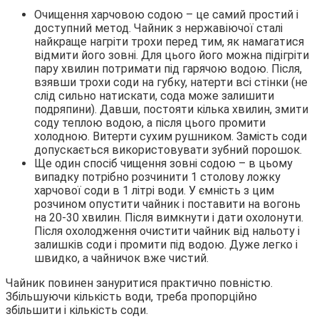
Очищення харчовою содою – це самий простий і
доступний метод. Чайник з нержавіючої сталі
найкраще нагріти трохи перед тим, як намагатися
відмити його зовні. Для цього його можна підігріти
пару хвилин потримати під гарячою водою. Після,
взявши трохи соди на губку, натерти всі стінки (не
слід сильно натискати, сода може залишити
подряпини). Давши, постояти кілька хвилин, змити
соду теплою водою, а після цього промити
холодною. Витерти сухим рушником. Замість соди
допускається використовувати зубний порошок.
Ще один спосіб чищення зовні содою – в цьому
випадку потрібно розчинити 1 столову ложку
харчової соди в 1 літрі води. У ємність з цим
розчином опустити чайник і поставити на вогонь
на 20-30 хвилин. Після вимкнути і дати охолонути.
Після охолодження очистити чайник від нальоту і
залишків соди і промити під водою. Дуже легко і
швидко, а чайничок вже чистий.
Чайник повинен зануритися практично повністю.
Збільшуючи кількість води, треба пропорційно
збільшити і кількість соди.