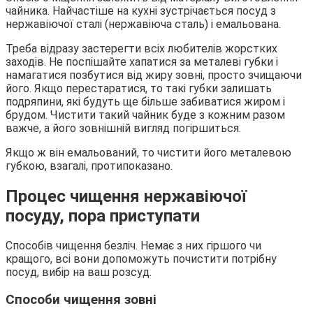
чайника. Найчастіше на кухні зустрічається посуд з
нержавіючої сталі (нержавіюча сталь) і емальована.
Треба відразу застерегти всіх любителів жорстких
заходів. Не поспішайте хапатися за металеві губки і
намагатися позбутися від жиру зовні, просто зчищаючи
його. Якщо перестаратися, то такі губки залишать
подряпини, які будуть ще більше забиватися жиром і
брудом. Чистити такий чайник буде з кожним разом
важче, а його зовнішній вигляд погіршиться.
Якщо ж він емальований, то чистити його металевою
губкою, взагалі, протипоказано.
Процес чищення нержавіючої
посуду, пора приступати
Способів чищення безліч. Немає з них гіршого чи
кращого, всі вони допоможуть почистити потрібну
посуд, вибір на ваш розсуд.
Способи чищення зовні