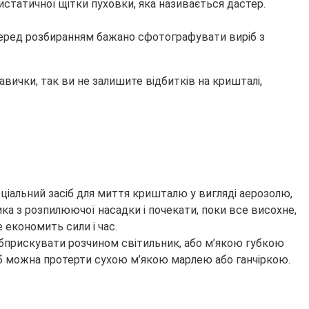
истатичної щітки пуховки, яка називається дастер.
 перед розбиранням бажано сфотографувати виріб з
кавички, так ви не залишите відбитків на кришталі,
пеціальний засіб для миття кришталю у вигляді аерозолю,
ка з розпилюючої насадки і почекати, поки все висохне,
 економить сили і час.
бприскувати розчином світильник, або м’якою губкою
ріб можна протерти сухою м’якою марлею або ганчіркою.