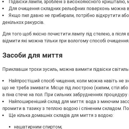
Підвіски лампи, зроблені з високоякісного кришталю, 
Для очищення складних рельєфних поверхонь можна в
Якщо пил давно не прибирали, потрібно відкрутити або
декількох ракурсів.
Для того щоб якісно почистити лампу під стелею, а після 
відмити які можна тільки при вологому способі очищення
Засоби для миття
Приклавши трохи зусиль, можна вимити підвіски світильн
Найпростіший спосіб чищення, коли можна навіть не знім
що не треба змивати. Місце під люстрою (килим, стіл або
а піна стече на пол. При сильних забрудненнях процедуру
Найпоширеніший склад для миття: вода з миючим засо
промити в тазику з теплою водою і спіненим складом. По
Ще кілька домашніх складів для миття з водою:
нашатирним спиртом;