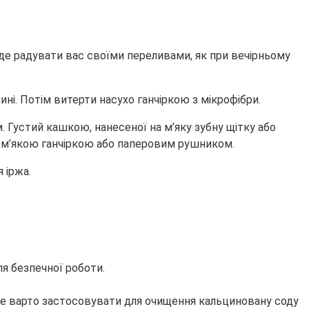
уде радувати вас своїми переливами, як при вечірньому
ні. Потім витерти насухо ганчіркою з мікрофібри.
 Густий кашкою, нанесеної на м’яку зубну щітку або
 м’якою ганчіркою або паперовим рушником.
 іржа.
ля безпечної роботи.
не варто застосовувати для очищення кальциновану соду