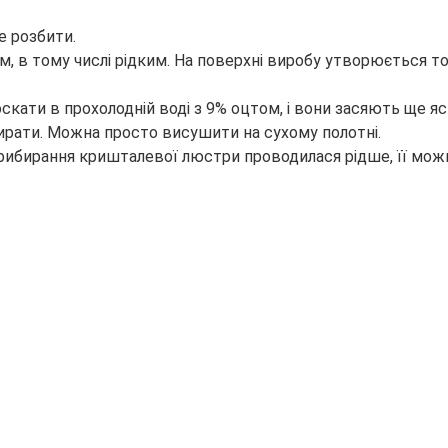
е розбити.
 в тому числі рідким. На поверхні виробу утворюється то
скати в прохолодній воді з 9% оцтом, і вони засяють ще яс
тирати. Можна просто висушити на сухому полотні.
прибирання кришталевої люстри проводилася рідше, її мож