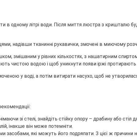
шти в одному літрі води. Після миття люстра з кришталю б
ями, надівши тканинні рукавички, змочені в миючому розчи
ком, змішаним у рівних кількостях, з нашатирним спиртом.
ють чистою водою і щоб уникнути появи іржі протирають
оченою у воді, а потім витирати насухо, щоб не утворилася
екомендації:
маючи зі стелі, знайдіть стійку опору – драбину або стіл д
плій, інакше він може потемніти.
засобами, які можуть його подряпати. З цієї ж причини 