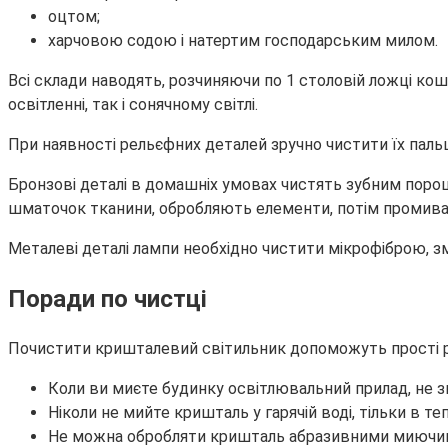
оцтом;
харчовою содою і натертим господарським милом.
Всі склади наводять, розчиняючи по 1 столовій ложці ко
освітленні, так і сонячному світлі.
При наявності рельєфних деталей зручно чистити їх пальц
Бронзові деталі в домашніх умовах чистять зубним порош
шматочок тканини, обробляють елементи, потім промива
Металеві деталі лампи необхідно чистити мікрофіброю, зм
Поради по чистці
Почистити кришталевий світильник допоможуть прості р
Коли ви миєте будинку освітлювальний прилад, не зні
Ніколи не мийте кришталь у гарячій воді, тільки в те
Не можна обробляти кришталь абразивними миючими 