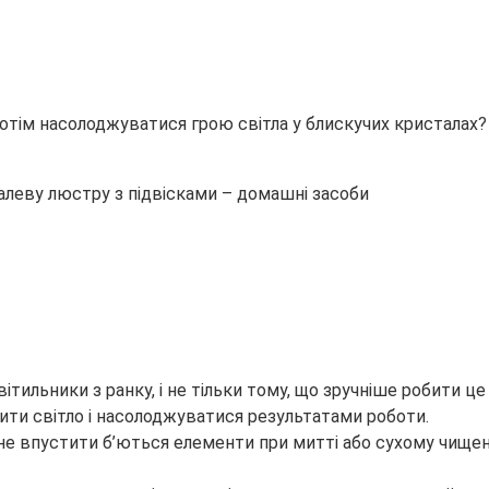
отім насолоджуватися грою світла у блискучих кристалах?
ильники з ранку, і не тільки тому, що зручніше робити це 
ити світло і насолоджуватися результатами роботи.
е впустити б’ються елементи при митті або сухому чищенню