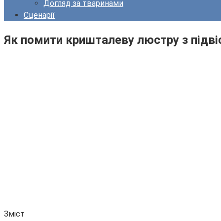
Догляд за тваринами
Сценарії
Як помити кришталеву люстру з підв
Зміст