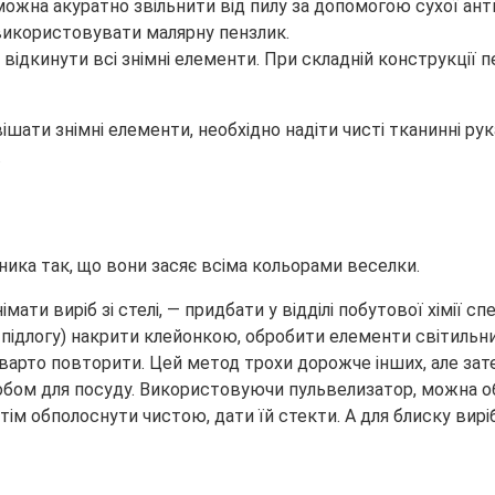
можна акуратно звільнити від пилу за допомогою сухої ант
икористовувати малярну пензлик.
 відкинути всі знімні елементи. При складній конструкції
вішати знімні елементи, необхідно надіти чисті тканинні ру
.
ика так, що вони засяє всіма кольорами веселки.
ати виріб зі стелі, — придбати у відділі побутової хімії с
 підлогу) накрити клейонкою, обробити елементи світильни
 варто повторити. Цей метод трохи дорожче інших, але зате
бом для посуду. Використовуючи пульвелизатор, можна о
тім обполоснути чистою, дати їй стекти. А для блиску ви