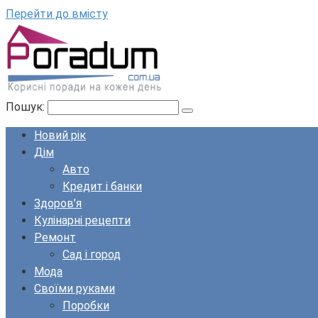
Перейти до вмісту
Пошук:
Новий рік
Дім
Авто
Кредит і банки
Здоров’я
Кулінарні рецепти
Ремонт
Сад і город
Мода
Своїми руками
Поробки