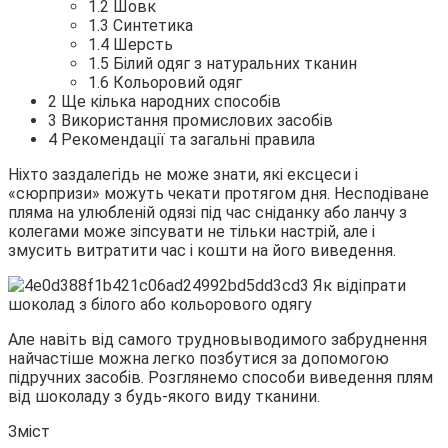
1.2 Шовк
1.3 Синтетика
1.4 Шерсть
1.5 Білий одяг з натуральних тканин
1.6 Кольоровий одяг
2 Ще кілька народних способів
3 Використання промислових засобів
4 Рекомендації та загальні правила
Ніхто
заздалегідь не може знати, які ексцеси і
«сюрпризи» можуть чекати протягом дня. Несподіване
пляма на улюбленій одязі під час сніданку або ланчу з
колегами може зіпсувати не тільки настрій, але і
змусить витратити час і кошти на його виведення.
Але навіть від самого трудновыводимого забруднення
найчастіше можна легко позбутися за допомогою
підручних засобів. Розглянемо способи виведення плям
від шоколаду з будь-якого виду тканини.
Зміст