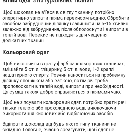
Білий одяг з натуральних тканин
Щоб шоколад не в’ївся в світлу тканину, потрібно
оперативно запрати пляма перекисом водню. Обробити
засобом забруднений ділянку і залишити на 5-15 хвилин
залежно від забруднення, після обполоснути і випрати в
теплій воді. Перекис не підходить для чищення
делікатних тканин.
Кольоровий одяг
Щоб виключити втрату фарб на кольорових тканинах,
змішайте 5 ст. л. гліцерину, 5 ст. л. води, 1-2 краплі
нашатирного спирту. Розчин наноситься на проблемну
ділянку спонжіком або ваткою, потім річ треба
прополоскати в теплій воді, випрати при необхідності.
Ця суміш також добре справляється з плямами чаю.
Щоб не зіпсувати кольоровий одяг, потрібно прати речі
тільки теплою або прохолодною воді, виключаючи
використання кисневих або відбілюючих засобів.
Відіпрати шоколад від будь-якого типу тканини не
складно. Головне, вчасно зреагувати, щоб одяг не