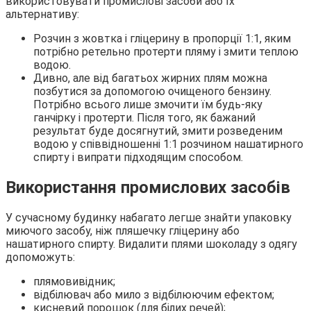
використовувати промислові засоби або їх
альтернативу:
Розчин з жовтка і гліцерину в пропорції 1:1, яким
потрібно ретельно протерти пляму і змити теплою
водою.
Дивно, але від багатьох жирних плям можна
позбутися за допомогою очищеного бензину.
Потрібно всього лише змочити їм будь-яку
ганчірку і протерти. Після того, як бажаний
результат буде досягнутий, змити розведеним
водою у співвідношенні 1:1 розчином нашатирного
спирту і випрати підходящим способом.
Використання промислових засобів
У сучасному будинку набагато легше знайти упаковку
миючого засобу, ніж пляшечку гліцерину або
нашатирного спирту. Видалити плями шоколаду з одягу
допоможуть:
плямовивідник;
відбілювач або мило з відбілюючим ефектом;
кисневий порошок (для білих речей);