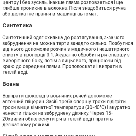
центру і без зусиль, інакше пляма розповзеться і ще
глибше проникне в волокна. Після знадобиться ручна
або делікатне прання в машинці автомат.
Синтетика
Синтетичний одяг схильна до розтягування, з-за чого
забруднення не можна терти занадто сильно. Позбутися
від нього допоможе розчин з медичного і нашатирного
спирту в пропорції 3:1. Акуратно обробити річ спершу з
виворітного боку, потім з лицьового, працюючи від
краю до середини плями. Прополоскати і випрати в
теплій воді.
Вовна
Відіпрати шоколад з вовняних речей допоможе
аптечний гліцерин. Засіб треба спершу трохи підігріти,
трохи вище кімнатної температури (30-40°С) і акуратно
нанести тільки на забруднену ділянку. Через 15-
20хвилин обполоснути річ в теплій воді і прати в
делікатному режимі.