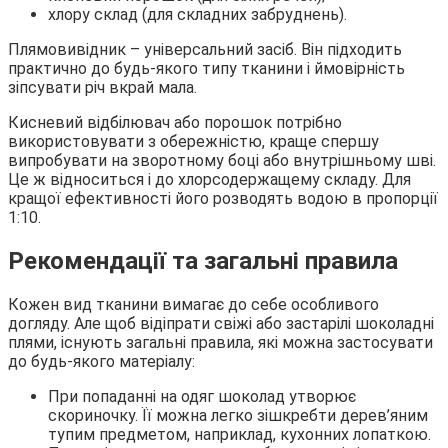
хлору склад (для складних забруднень).
Плямовивідник – універсальний засіб. Він підходить
практично до будь-якого типу тканини і ймовірність
зіпсувати річ вкрай мала.
Кисневий відбілювач або порошок потрібно
використовувати з обережністю, краще спершу
випробувати на зворотному боці або внутрішньому шві.
Це ж відноситься і до хлорсодержащему складу. Для
кращої ефективності його розводять водою в пропорції
1:10.
Рекомендації та загальні правила
Кожен вид тканини вимагає до себе особливого
догляду. Але щоб відіпрати свіжі або застарілі шоколадні
плями, існують загальні правила, які можна застосувати
до будь-якого матеріалу:
При попаданні на одяг шоколад утворює
скориночку. Її можна легко зішкребти дерев’яним
тупим предметом, наприклад, кухонних лопаткою.