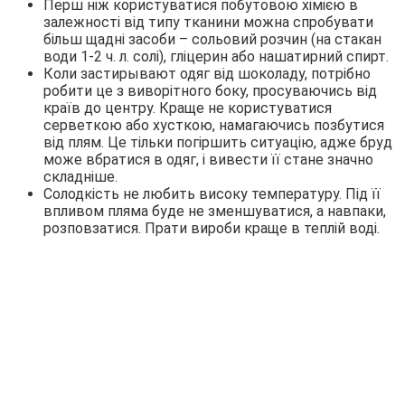
Перш ніж користуватися побутовою хімією в
залежності від типу тканини можна спробувати
більш щадні засоби – сольовий розчин (на стакан
води 1-2 ч. л. солі), гліцерин або нашатирний спирт.
Коли застирывают одяг від шоколаду, потрібно
робити це з виворітного боку, просуваючись від
країв до центру. Краще не користуватися
серветкою або хусткою, намагаючись позбутися
від плям. Це тільки погіршить ситуацію, адже бруд
може вбратися в одяг, і вивести її стане значно
складніше.
Солодкість не любить високу температуру. Під її
впливом пляма буде не зменшуватися, а навпаки,
розповзатися. Прати вироби краще в теплій воді.