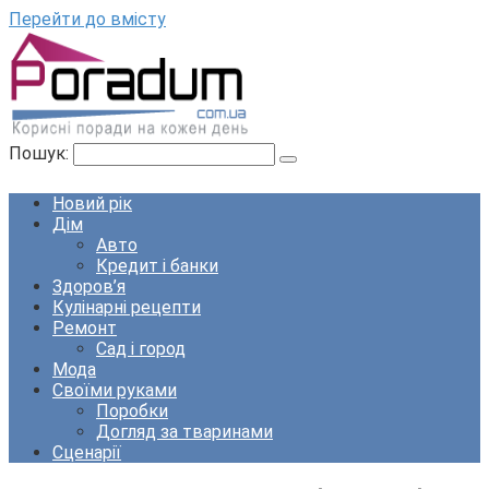
Перейти до вмісту
Пошук:
Новий рік
Дім
Авто
Кредит і банки
Здоров’я
Кулінарні рецепти
Ремонт
Сад і город
Мода
Своїми руками
Поробки
Догляд за тваринами
Сценарії