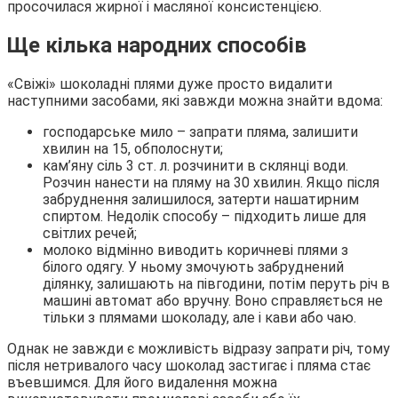
просочилася жирної і масляної консистенцією.
Ще кілька народних способів
«Свіжі» шоколадні плями дуже просто видалити
наступними засобами, які завжди можна знайти вдома:
господарське мило – запрати пляма, залишити
хвилин на 15, обполоснути;
кам’яну сіль 3 ст. л. розчинити в склянці води.
Розчин нанести на пляму на 30 хвилин. Якщо після
забруднення залишилося, затерти нашатирним
спиртом. Недолік способу – підходить лише для
світлих речей;
молоко відмінно виводить коричневі плями з
білого одягу. У ньому змочують забруднений
ділянку, залишають на півгодини, потім перуть річ в
машині автомат або вручну. Воно справляється не
тільки з плямами шоколаду, але і кави або чаю.
Однак не завжди є можливість відразу запрати річ, тому
після нетривалого часу шоколад застигає і пляма стає
въевшимся. Для його видалення можна