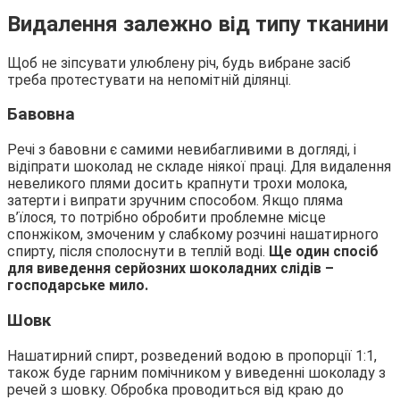
Видалення залежно від типу тканини
Щоб не зіпсувати улюблену річ, будь вибране засіб
треба протестувати на непомітній ділянці.
Бавовна
Речі з бавовни є самими невибагливими в догляді, і
відіпрати шоколад не складе ніякої праці. Для видалення
невеликого плями досить крапнути трохи молока,
затерти і випрати зручним способом. Якщо пляма
в’їлося, то потрібно обробити проблемне місце
спонжіком, змоченим у слабкому розчині нашатирного
спирту, після сполоснути в теплій воді.
Ще один спосіб
для виведення серйозних шоколадних слідів –
господарське мило.
Шовк
Нашатирний спирт, розведений водою в пропорції 1:1,
також буде гарним помічником у виведенні шоколаду з
речей з шовку. Обробка проводиться від краю до