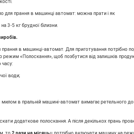
кості.
на 3-5 кг брудної білизни.
иробів.
прання в машинці-автомат. Для приготування потрібно под
о режим «Полоскання», щоб позбутися від залишків продук
 часу:
чої води;
м милом в пральній машині-автомат вимагає ретельного дог
ускати додаткове полоскання. А після декількох прань про
м, то
2 рази на місяць
ц потрібно включати машину на режи