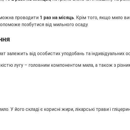
я можна проводити
1 раз на місяць
. Крім того, якщо мило в
опоможе позбутися від мильного осаду.
ння
ат залежить від особистих уподобань та індивідуальних о
кістю лугу – головним компонентом мила, а також з різн
ло. У його складі є корисні жири, лікарські трави і гліцер