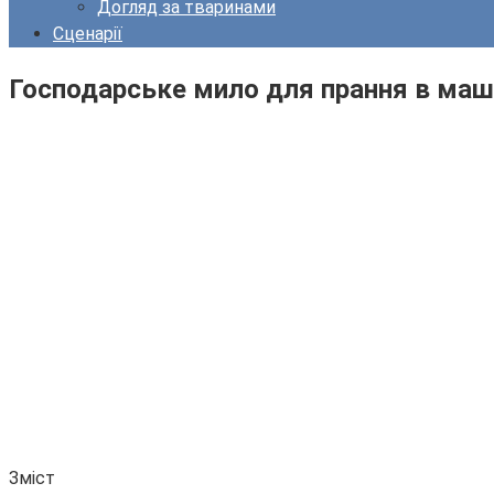
Догляд за тваринами
Сценарії
Господарське мило для прання в маши
Зміст