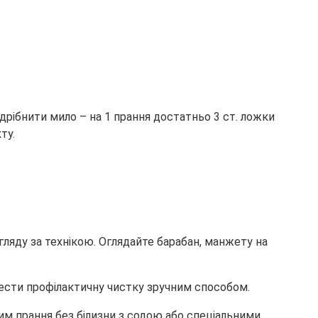
рібнити мило – на 1 прання достатньо 3 ст. ложки
ту.
ляду за технікою. Оглядайте барабан, манжету на
вести профілактичну чистку зручним способом.
м прання без білизни з содою або спеціальними