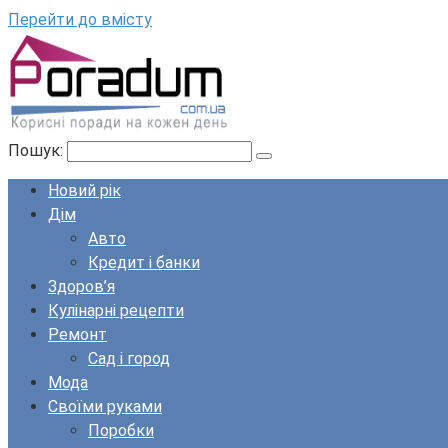
Перейти до вмісту
Пошук:
Новий рік
Дім
Авто
Кредит і банки
Здоров’я
Кулінарні рецепти
Ремонт
Сад і город
Мода
Своїми руками
Поробки