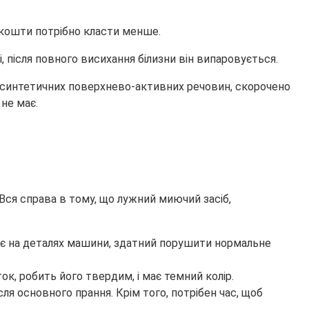
 кошти потрібно класти менше.
, після повного висихання білизни він випаровується.
я синтетичних поверхнево-активних речовин, скорочено
не має.
Вся справа в тому, що лужний миючий засіб,
дає на деталях машини, здатний порушити нормальне
к, робить його твердим, і має темний колір.
сля основного прання. Крім того, потрібен час, щоб