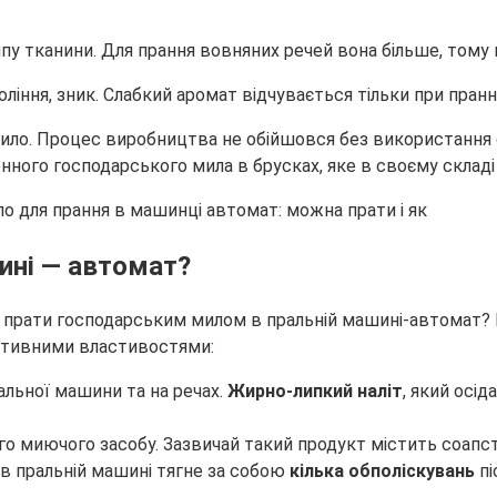
ипу тканини. Для прання вовняних речей вона більше, тому
ління, зник. Слабкий аромат відчувається тільки при пранні
 мило. Процес виробництва не обійшовся без використанн
енного господарського мила в брусках, яке в своєму складі 
ині — автомат?
а прати господарським милом в пральній машині-автомат? 
гативними властивостями:
альної машини та на речах.
Жирно-липкий наліт
, який осі
о миючого засобу. Зазвичай такий продукт містить соапсто
в пральній машині тягне за собою
кілька обполіскувань
пі