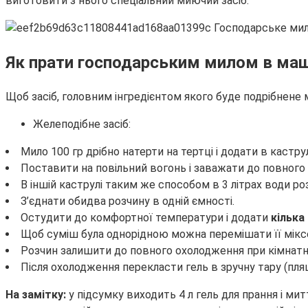
виготовити з нього спеціальний миючий засіб.
Як прати господарським милом в ма
Щоб засіб, головним інгредієнтом якого буде подрібнене
Желеподібне засіб:
Мило 100 гр дрібно натерти на тертці і додати в кастру
Поставити на повільний вогонь і заважати до повного 
В іншій каструлі таким же способом в 3 літрах води ро
З’єднати обидва розчину в одній ємності.
Остудити до комфортної температури і додати
кілька
Щоб суміш була однорідною можна перемішати її мікс
Розчин залишити до повного охолодження при кімнатні
Після охолодження перекласти гель в зручну тару (пля
На замітку:
у підсумку виходить 4 л гель для прання і ми