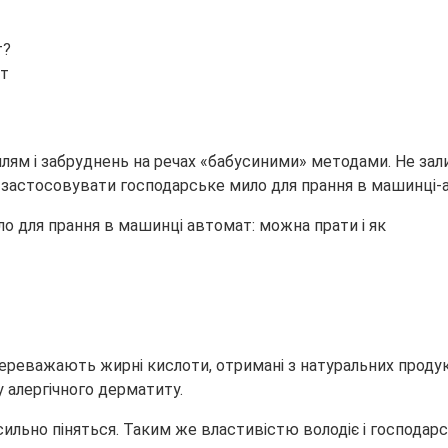
т?
ат
плям і забруднень на
речах «бабусиними» методами. Не зали
а застосовувати господарське мило для прання в машинці
переважають жирні кислоти, отримані з натуральних продукт
у алергічного дерматиту.
 сильно піняться. Таким же властивістю володіє і господа