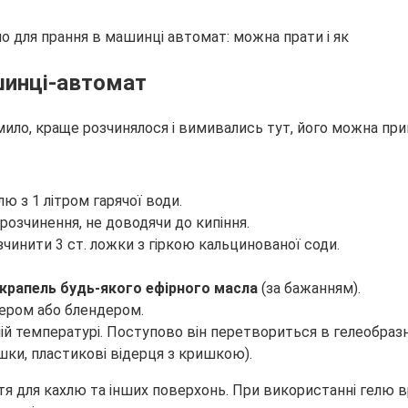
шинці-автомат
 мило, краще розчинялося і вимивались тут, його можна пр
лю з 1 літром гарячої води.
розчинення, не доводячи до кипіння.
зчинити 3 ст. ложки з гіркою кальцинованої соди.
 крапель будь-якого ефірного масла
(за бажанням).
ером або блендером.
й температурі. Поступово він перетвориться в гелеобразн
шки, пластикові відерця з кришкою).
ття для кахлю та інших поверхонь. При використанні гелю 