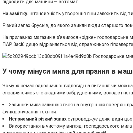
підходить для машини — автомат.
На замітку:
інтенсивність утворення піни залежить від т
Різкий запах брусків, до якого звикли люди старшого поко
На прилавках магазинів з’явилося «рідке» господарське
ПАР. Засіб дещо відрізняється від справжнього гіпоалерг
У чому мінуси мила для прання в маш
Чому ж немає однозначної відповіді на питання: чи можн
справляючись зі складними забрудненнями, володіє і не
Залишки мила залишаються на внутрішній поверхні пр
функціонування техніки.
Неприємний різкий запах
супроводжує деякі види цьог
Використання в чистому вигляді господарського мила 