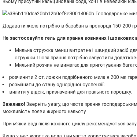
ньому присутній кальцинована сода, хоч і в невеликій кіль
Додавати желе потрібно в барабан в пропорції 150-200 гр 
Не застосовуйте гель для прання вовняних і шовкових в
Мильна стружка менш витратне і швидкий засіб для 
стружки. Після прання потрібно запустити додатков
Мильний розчин не вимагає для приготування багато
розчинити 2 ст. ложки подрібненого мила в 200 мл гаря
розмішати до стану однорідної суспензії;
вилити у відсік, призначений для прального порошку.
Важливо!
Зверніть увагу, що часта прання господарськи
можливість появи жирного нальоту.
При м’якій воді після кожного циклу рекомендується зап
Якщо у вас жорстка вода, і ви часто користуєтеся засобо