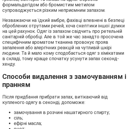
формальдегідом або бромистим метилом
супроводжується різким неприємним запахом.
Незважаючи на їдкий амбре, фахівці впевнені в безпеці
оброблених отрутами речей, хоча скептики іншої думки
на цей рахунок. Одяг із запахом свідчить про ретельній
санітарній обробці. Але в той же час занадто просочена
специфічним ароматом тканина провокує прояв
запалення або алергічних реакцій на чутливій шкірі
людини. Та й мало кому сподобається одяг з хімікатами
в складі, тому краще спочатку усунути запах секонд-
хенду.
Способи видалення з замочуванням і
пранням
Після придбання прибрати запах, витікаючий від
купленого одягу в секонді, допоможе:
замочування в розчині нашатирного спирту;
сіль;
ефірні масла;
оцет;