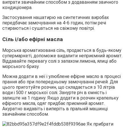
випрати звичайним способом з додаванням звичного
кондиціонера.
Застосування нашатирю на синтетичних виробах
передбачає замочування на 4-6 годин, потім речі
стираються і сушаться на свіжому повітрі.
Сіль і/або ефірні масла
Морська ароматизована сіль, продається в будь-якому
супермаркеті, допоможе видалити неприємний аромат.
Віддавайте перевагу солі з запахом лимона, ялиці або
морського бризу.
Можна додати в неї і улюблене ефірне масло в процесі
прання або при попередньому замочуванні речей. Для
цього приготуйте розчин, що складається з 10 літрів
води і 500 г морської солі. Занурте річ в ємність і
залиште на 1 годину. Якщо додати в розчин крапельку
ефірного масла, одяг придбає приємний аромат.
Акуратно видавіть і виперіть в пральній машинці
звичайним способом.