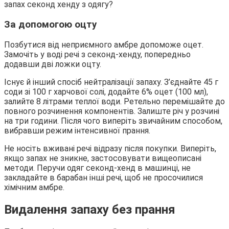
За допомогою оцту
Позбутися від неприємного амбре допоможе оцет.
Замочіть у воді речі з секонд-хенду, попередньо
додавши дві ложки оцту.
Існує й інший спосіб нейтралізації запаху. З’єднайте 45 г
соди зі 100 г харчової солі, додайте 6% оцет (100 мл),
залийте 8 літрами теплої води. Ретельно перемішайте до
повного розчинення компонентів. Залиште річ у розчині
на три години. Після чого виперіть звичайним способом,
вибравши режим інтенсивної прання.
Не носіть вживані речі відразу після покупки. Виперіть,
якщо запах не зникне, застосовувати вищеописані
методи. Перучи одяг секонд-хенд в машинці, не
закладайте в барабан інші речі, щоб не просочилися
хімічним амбре.
Видалення запаху без прання