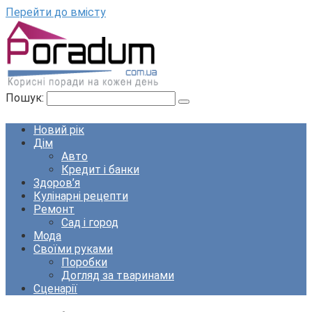
Перейти до вмісту
Пошук:
Новий рік
Дім
Авто
Кредит і банки
Здоров’я
Кулінарні рецепти
Ремонт
Сад і город
Мода
Своїми руками
Поробки
Догляд за тваринами
Сценарії