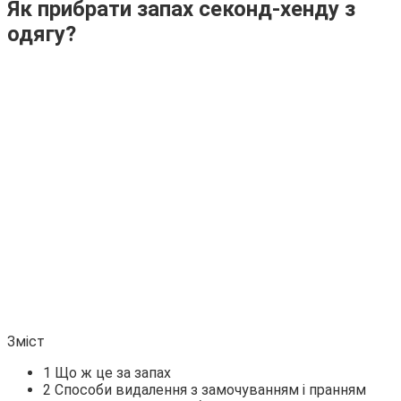
Як прибрати запах секонд-хенду з
одягу?
Зміст
1 Що ж це за запах
2 Способи видалення з замочуванням і пранням