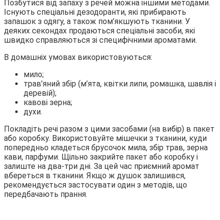
Позбутися від запаху з речей можна іншими методами.
Існують спеціальні дезодоранти, які прибирають
запашок з одягу, а також пом’якшують тканини. У
деяких секондах продаються спеціальні засоби, які
швидко справляються зі специфічними ароматами.
В домашніх умовах використовуються:
мило;
трав’яний збір (м’ята, квітки липи, ромашка, шавлія і
деревій);
кавові зерна;
духи.
Покладіть речі разом з цими засобами (на вибір) в пакет
або коробку. Використовуйте мішечки з тканини, куди
попередньо кладеться брусочок мила, збір трав, зерна
кави, парфуми. Щільно закрийте пакет або коробку і
залиште на два-три дні. За цей час приємний аромат
вбереться в тканини. Якщо ж душок залишився,
рекомендується застосувати один з методів, що
передбачають прання.