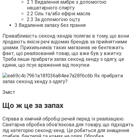
2.1 Видалення амбре з допомогою
нашатирного спирту
2.2 Сіль та/або ефірні масла
2.3 За допомогою оцту
3 Видалення запаху без прання
Привабливість секонд-хендів полягає в тому, що вони
продають
якісні речі відомих брендів за прийнятними
цінами. Прихильників таких магазинів не бентежить
факт, що реалізований товар, що вже був у вжитку.
Треба лише прибрати запах секонд хенду з одягу, це
єдине, що псує враження від покупки.
Зміст
Що ж це за запах
Справа в хімічній обробці речей перед їх реалізацією.
Санітарна обробка обов’язкова для товару, що підходить
під категорію секонд-хенд. Це робиться для знищення
грибків, бактерій та комах на одязі. Обробка