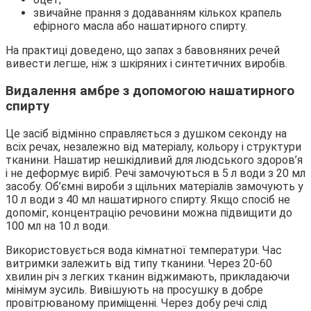
звичайне прання з додаванням кількох крапель
ефірного масла або нашатирного спирту.
На практиці доведено, що запах з бавовняних речей
вивести легше, ніж з шкіряних і синтетичних виробів.
Видалення амбре з допомогою нашатирного
спирту
Це засіб відмінно справляється з душком секонду на
всіх речах, незалежно від матеріалу, кольору і структури
тканини. Нашатир нешкідливий для людського здоров’я
і не деформує виріб. Речі замочуються в 5 л води з 20 мл
засобу. Об’ємні вироби з щільних матеріалів замочують у
10 л води з 40 мл нашатирного спирту. Якщо спосіб не
допоміг, концентрацію речовини можна підвищити до
100 мл на 10 л води.
Використовується вода кімнатної температури. Час
витримки залежить від типу тканини. Через 20-60
хвилин річ з легких тканин віджимають, прикладаючи
мінімум зусиль. Вивішують на просушку в добре
провітрюваному приміщенні. Через добу речі слід