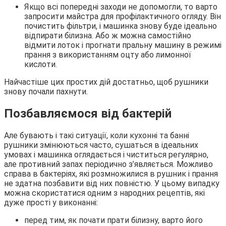
Якщо всі попередні заходи не допомогли, то варто
запросити майстра для профілактичного огляду. Він
почистить фільтри, і машинка знову буде ідеально
відпирати білизна. Або ж можна самостійно
відмити лоток і прогнати пральну машину в режимі
прання з використанням оцту або лимонної
кислоти.
Найчастіше цих простих дій достатньо, щоб рушники
знову почали пахнути.
Позбавляємося від бактерій
Але бувають і такі ситуації, коли кухонні та банні
рушники змінюються часто, сушаться в ідеальних
умовах і машинка оглядається і чиститься регулярно,
але противний запах періодично з’являється. Можливо
справа в бактеріях, які розмножилися в рушник і прання
не здатна позбавити від них повністю. У цьому випадку
можна скористатися одним з народних рецептів, які
дуже прості у виконанні:
перед тим, як почати прати білизну, варто його