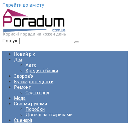
Перейти до вмісту
Пошук:
Новий рік
Дім
Авто
Кредит і банки
Здоров’я
Кулінарні рецепти
Ремонт
Сад і город
Мода
Своїми руками
Поробки
Догляд за тваринами
Сценарії