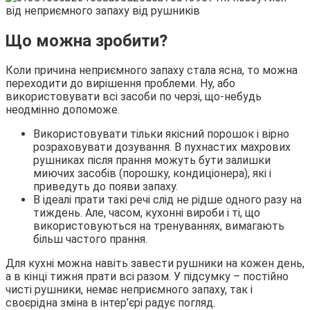
Що можна зробити?
Коли причина неприємного запаху стала ясна, то можна
переходити до вирішення проблеми. Ну, або
використовувати всі засоби по черзі, що-небудь
неодмінно допоможе.
Використовувати тільки якісний порошок і вірно
розраховувати дозування. В пухнастих махрових
рушниках після прання можуть бути залишки
миючих засобів (порошку, кондиціонера), які і
приведуть до появи запаху.
В ідеалі прати такі речі слід не рідше одного разу на
тиждень. Але, часом, кухонні вироби і ті, що
використовуються на тренуваннях, вимагають
більш частого прання.
Для кухні можна навіть завести рушники на кожен день,
а в кінці тижня прати всі разом. У підсумку – постійно
чисті рушники, немає неприємного запаху, так і
своєрідна зміна в інтер’єрі радує погляд.