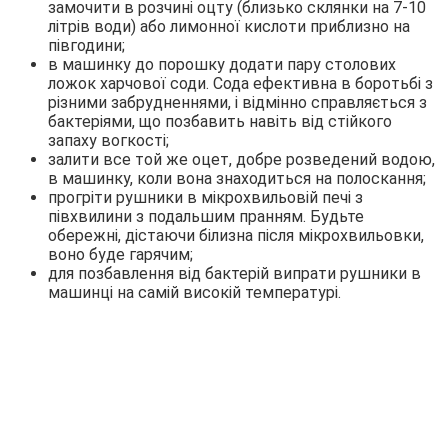
замочити в розчині оцту (близько склянки на 7-10
літрів води) або лимонної кислоти приблизно на
півгодини;
в машинку до порошку додати пару столових
ложок харчової соди. Сода ефективна в боротьбі з
різними забрудненнями, і відмінно справляється з
бактеріями, що позбавить навіть від стійкого
запаху вогкості;
залити все той же оцет, добре розведений водою,
в машинку, коли вона знаходиться на полоскання;
прогріти рушники в мікрохвильовій печі з
півхвилини з подальшим пранням. Будьте
обережні, дістаючи білизна після мікрохвильовки,
воно буде гарячим;
для позбавлення від бактерій випрати рушники в
машинці на самій високій температурі.