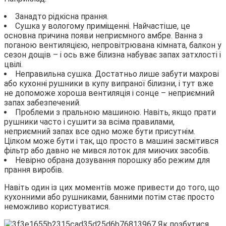
Занадто рідкісна прання.
Сушка у вологому приміщенні. Найчастіше, це
основна причина появи неприємного амбре. Ванна з
поганою вентиляцією, непровітрювана кімната, балкон у
сезон дощів – і ось вже білизна набуває запах затхлості і
цвілі.
Неправильна сушка. Достатньо лише забути махрові
або кухонні рушники в купу випраної білизни, і тут вже
не допоможе хороша вентиляція і сонце – неприємний
запах забезпечений.
Проблеми з пральною машиною. Навіть, якщо прати
рушники часто і сушити за всіма правилами,
неприємний запах все одно може бути присутнім.
Цілком може бути і так, що просто в машині засмітився
фільтр або давно не мився лоток для миючих засобів.
Невірно обрана дозування порошку або режим для
прання виробів.
Навіть один із цих моментів може привести до того, що
кухонними або рушниками, банними потім стає просто
неможливо користуватися.