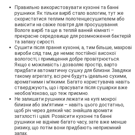
Правильно використовувати кухонні та банні
рушники. Як тільки виріб стало вологим, тут же
скористатися теплим полотенцесушителем або
вивісити на свіже повітря для просушування.
Вологе виріб та ще в теплій ванній кімнаті –
прекрасне середовище для розмноження бактерій
та запаху сирості.
Сушити після прання кухонні, а, тим більше, махрові
вироби слід там, де немає постійної високої
вологості, і приміщення добре провітрюється.
Якщо є можливість і дозволяє простір, варто
придбати автоматичну сушку для білизни. Завдяки
такому агрегату, всі речі будуть ідеально сухими,
ароматними і м’якими. Багато користувачів навіть
стверджують, що і прасувати після сушарки вже
необов’язково, що теж приємно.
Не залишати рушники лежати на купі мокрої
білизни або зім’ятими – навіть цього достатньо,
щоб річ через деякий час знайшла аромати
затхлості і цвілі. Розвісити кухонні та банні
рушники не відніме багато часу, зате вже менше
ризику, що потім вони придбають неприємний
запах.